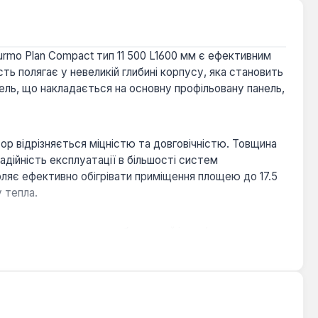
rmo Plan Compact тип 11 500 L1600 мм є ефективним
ть полягає у невеликій глибині корпусу, яка становить
ль, що накладається на основну профільовану панель,
тор відрізняється міцністю та довговічністю. Товщина
адійність експлуатації в більшості систем
оляє ефективно обігрівати приміщення площею до 17.5
 тепла.
що легко вписується в будь-який інтер'єр.
ором або там, де важлива візуальна легкість
ів приміщення, швидко досягаючи заданої