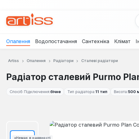
рейти до основного вмісту
Перейти до пошуку
Перейти до основної навігації
Опалення
Водопостачання
Сантехніка
Клімат
І
Artiss
Опалення
Радіатори
Сталеві радіатори
Радіатор сталевий Purmo Pla
Спосіб Підключення:
бічне
Тип радіатора:
11 тип
Висота:
500 
Пропустити галерею зображень
Немає в наявності