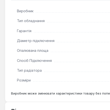
Довговічність та надійність:
Використання якісно
корозії та тривалий термін служби, підтверджений 
Виробник
Зручність монтажу:
Чотири бічні приєднувальні о
інтеграцію в існуючі системи опалення.
Тип обладнання
Гарантія
Цей сталевий радіатор Purmo Plan Compact тип 11 є оп
естетичний вигляд. Він підходить для використання у
Діаметр підключення
конструкції та характеристикам, радіатор забезпечує
Опалювана площа
Спосіб Підключення
Тип радіатора
Розміри
Виробник може змінювати характеристики товару без попе