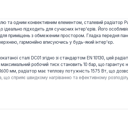
еллю та одним конвективним елементом, сталевий радіатор Pu
 ідеально підходить для сучасних інтер'єрів. Його особливіс
 для приміщень з обмеженим простором. Гладка передня пане
ерхнею, гармонійно вписуючись у будь-який інтер'єр.
катаної сталі DC01 згідно зі стандартом EN 10130, цей радіа
 максимальний робочий тиск становить 10 бар, що гарантує н
 1600 мм, радіатор має теплову потужність 1575 Вт, що дозв
ра, що сприяє швидкому нагріванню та ефективному розподілу
тупаючих ребер забезпечує сучасний та елегантний дизайн, 
ть його ідеальним рішенням для приміщень з обмеженим прост
ї панелі та одного конвектора забезпечує ефективний обігр