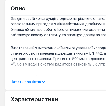
Опис
Завдяки своїй конструкції з однією нагрівальною пан
опалювальним приладом з мінімалістичним дизайном, що
близько 62 мм, що робить його оптимальним рішенням
забезпечує високу естетику та спрощує догляд за пов
Виготовлений з високоякісної низьковуглецевої холодно
сталевого листа панелей відповідає вимогам EN-442, а
центрального опалення. При висоті 500 мм та довжині
м². Об'єм води в системі радіатора становить 3.6 літ
Естетичний вигляд:
Гладка передня панель без вис
Читати повністю
Компактність:
Тип 11 з мінімальною глибиною роби
конструкції.
Висока тепловіддача:
Оптимальне поєднання одніє
Характеристики
температури.