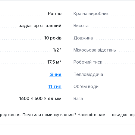
ї сталі та багатошарове покриття (катофорез KTL II та елек
10-річною гарантією виробника Purmo.
Purmo
Країна виробник
твори з внутрішньою різьбою G½" дозволяють здійснювати бок
радіатор сталевий
Висота
10 років
Довжина
тимальним вибором для житлових кімнат, офісів або інших п
 водяних системах центрального опалення з максимальною те
1/2"
Міжосьова відстань
 комфортний мікроклімат та економічне використання тепла.
17.5 м²
Робочий тиск
бічне
Тепловіддача
11 тип
Об'єм води
1600 × 500 × 64 мм
Вага
редження. Помітили помилку в описі? Напишіть нам — швидко пе