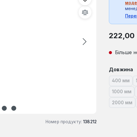
моде
мене
Пере
Звичайна ці
222,00
Більше н
Виберіть
Довжина
400 мм
(Ця опц
1000 мм
(Ця опц
2000 мм
(Ця опц
Номер продукту:
138212