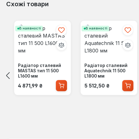
Схожі товари
Пропустити галерею продуктів
В наявності
В наявності
Радіатор сталевий
Радіатор сталевий
MASTAS тип 11 500
Aquatechnik 11 500
L1600 мм
L1800 мм
Звичайна ціна:
Звичайна ціна:
4 871,99 ₴
5 512,50 ₴