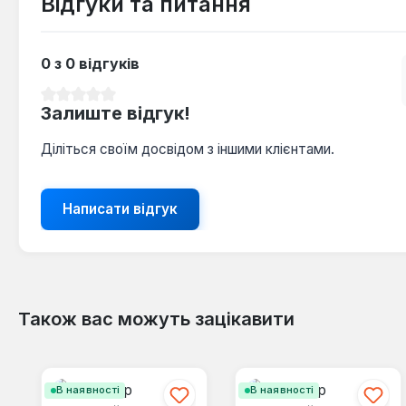
Відгуки та питання
0 з 0 відгуків
Середня оцінка 0 з 5 зірок
Залиште відгук!
Діліться своїм досвідом з іншими клієнтами.
Написати відгук
Також вас можуть зацікавити
Пропустити галерею продуктів
В наявності
В наявності