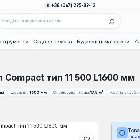
+38 (067) 295-89-12
нструменти
Садова техніка
Будівельні матеріали
А
n Compact тип 11 500 L1600 мм
мм
Довжина:
1600 мм
Опалювана площа:
17.5 м²
Країна виробни
Това
На жа