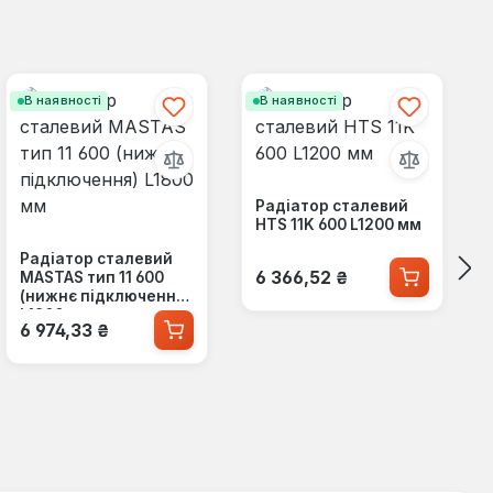
В наявності
В наявності
Радіатор сталевий
HTS 11K 600 L1200 мм
Радіатор сталевий
Звичайна ціна:
6 366,52 ₴
MASTAS тип 11 600
(нижнє підключення)
L1800 мм
Звичайна ціна:
6 974,33 ₴