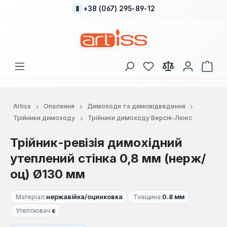
+38 (067) 295-89-12
Перейти до основного вмісту
У вас є 0 у списку
Кош
Artiss
Опалення
Димоходи та димовідведення
Трійники димоходу
Трійники димоходу Версія-Люкс
Трійник-ревізія димохідний
утеплений стінка 0,8 мм (нерж/
оц) Ø130 мм
Матеріал:
нержавійка/оцинковка
Товщина:
0.8 мм
Утеплювач:
є