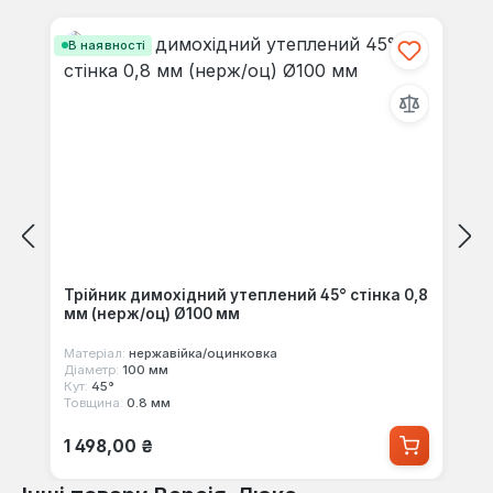
Пропустити галерею продуктів
В наявності
Трійник димохідний утеплений 45° стінка 0,8
мм (нерж/оц) Ø100 мм
Матеріал:
нержавійка/оцинковка
Діаметр:
100 мм
Кут:
45°
Товщина:
0.8 мм
Звичайна ціна:
1 498,00 ₴