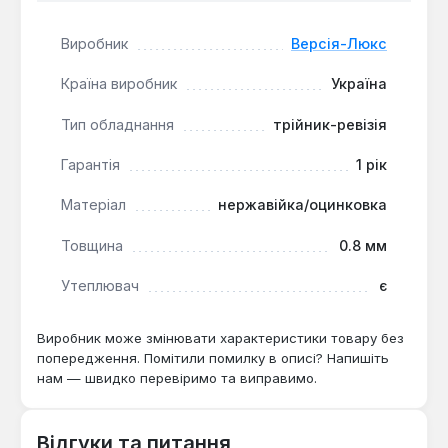
кислот конденсату, зовнішній оцинкований —
Виробник
Версія-Люкс
до корозії в неопалюваних приміщеннях.
Зручність обслуговування:
ревізійний отвір
Країна виробник
Україна
дозволяє чистити димар без демонтажу всієї
системи — достатньо раз на сезон.
Тип обладнання
трійник-ревізія
Гарантія
1 рік
Трійник-ревізія Версія-Люкс Ø130 мм призначений
для монтажу в системах димовидалення
Матеріал
нержавійка/оцинковка
приватних будинків, лазень і котелень.
Виробництво — Україна. Гарантія 1 рік, доставка по
Товщина
0.8 мм
Україні.
Утеплювач
є
Чи підходить для дров'яної печі?
Виробник може змінювати характеристики товару без
попередження. Помітили помилку в описі? Напишіть
Так — діаметр 130 мм і товщина стінки 0,8 мм
нам — швидко перевіримо та виправимо.
витримують температуру до 450 °C, типова
для твердопаливних приладів.
Відгуки та питання