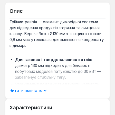
Опис
Трійник-ревізія — елемент димохідної системи
для відведення продуктів згоряння та очищення
каналу. Версія-Люкс Ø130 мм з товщиною стінки
0,8 мм має утеплювач для зменшення конденсату
в димарі.
Для газових і твердопаливних котлів:
діаметр 130 мм підходить для більшості
побутових моделей потужністю до 30 кВт —
забезпечує стабільну тягу.
Зменшення конденсату взимку:
наявність
утеплювача знижує різницю температур між
Читати повністю
внутрішньою стінкою і газами, що зменшує
вологість на 30-40%.
Характеристики
Комбінація нержавійка/оцинковка:
внутрішній шар з нержавіючої сталі стійкий до