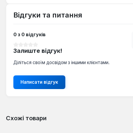
Відгуки та питання
0 з 0 відгуків
Середня оцінка 0 з 5 зірок
Залиште відгук!
Діліться своїм досвідом з іншими клієнтами.
Написати відгук
Схожі товари
Пропустити галерею продуктів