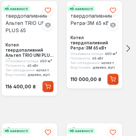
В наявності
В наявності
Котел
твердопаливний
Котел
Ретра-3М 65 кВт
твердопаливний
Опалювана площа:
650 м²
Альтеп TRIO UNI PLUS
Потужність:
65 кВт
65
Опалювана площа:
650 м²
Тип обладнання:
котел твердопаливний
Потужність:
65 кВт
Вид палива:
дерево, вугілля
Тип обладнання:
котел твердопаливний
Вид палива:
дерево, вугілля, стружка, брикети, тирса, торф
Звичайна ціна:
110 000,00 ₴
Звичайна ціна:
116 400,00 ₴
В наявності
В наявності