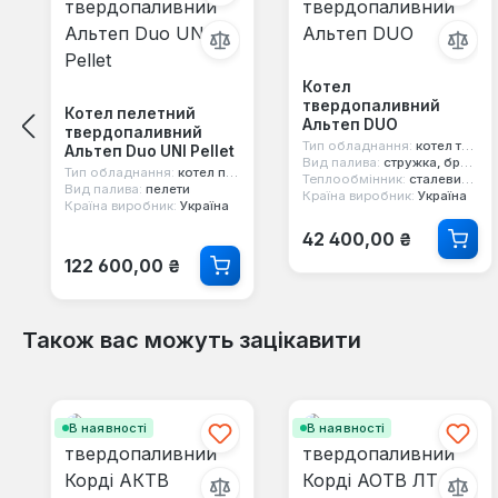
Котел
твердопаливний
Котел пелетний
Альтеп DUO
твердопаливний
Тип обладнання:
котел твердопаливний
Альтеп Duo UNI Pellet
Вид палива:
стружка, брикети, дерево, вугілля, тирса
Тип обладнання:
котел пелетний
Теплообмінник:
сталевий 6 мм
Вид палива:
пелети
Країна виробник:
Україна
Країна виробник:
Україна
Звичайна ціна:
42 400,00 ₴
Звичайна ціна:
122 600,00 ₴
Також вас можуть зацікавити
Пропустити галерею продуктів
В наявності
В наявності