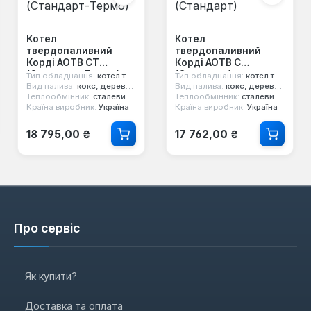
Котел
Котел
твердопаливний
твердопаливний
Корді АОТВ СТ
Корді АОТВ С
(Стандарт-Термо)
(Стандарт)
Тип обладнання:
котел твердопаливний
Тип обладнання:
котел твердопаливний
Вид палива:
кокс, дерево, вугілля
Вид палива:
кокс, дерево, вугілля
Теплообмінник:
сталевий 6 мм
Теплообмінник:
сталевий 4 мм
Країна виробник:
Україна
Країна виробник:
Україна
Звичайна ціна:
Звичайна ціна:
18 795,00 ₴
17 762,00 ₴
Про сервіс
Як купити?
Доставка та оплата