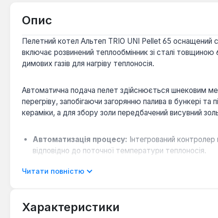
Опис
Пелетний котел Альтеп TRIO UNI Pellet 65 оснащений 
включає розвинений теплообмінник зі сталі товщиною 
димових газів для нагріву теплоносія.
Автоматична подача пелет здійснюється шнековим мех
перегріву, запобігаючи загорянню палива в бункері та
кераміки, а для збору золи передбачений висувний зол
Автоматизація процесу:
Інтегрований контролер 
відповідно до поточної температури теплоносія.
Універсальність використання:
Водоохолоджувані
Читати повністю
застосовуваного твердого палива, включаючи дрова
Ефективний теплообмін:
Багатоходовий теплообмі
до 100-180°C.
Характеристики
Довговічність та безпека:
Сталевий корпус з подв