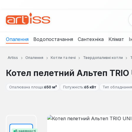
рейти до основного вмісту
Перейти до пошуку
Перейти до основної навігації
Опалення
Водопостачання
Сантехніка
Клімат
І
Artiss
Опалення
Котли та печі
Твердопаливні котли
Котел пелетний Альтеп TRIO U
Опалювана площа:
650 м²
Потужність:
65 кВт
Тип обладнання
Пропустити галерею зображень
В наявності