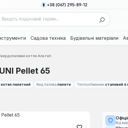
+38 (067) 295-89-12
нструменти
Садова техніка
Будівельні матеріали
А
Твердопаливні котли Альтеп
NI Pellet 65
:
котел пелетний
Вид палива:
пелети
Теплообмінник:
сталевий 6
Офіці
Від ви