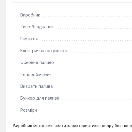
механізму мінімізує ризик аварійних ситуацій.
Виробник
Котел Альтеп TRIO UNI Pellet 65 потужністю 65 кВт п
подачі палива та можливості ручного завантаження, ві
Тип обладнання
Гарантія
Електрична потужність
Основне паливо
Теплообмінник
Витрати палива
Бункер для палива
Розміри
Виробник може змінювати характеристики товару без попе