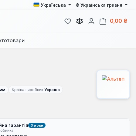
₴
Українська
Українська гривня
У вас є 0 у списку бажань
Кош
0,00 ₴
втотовари
 мм
Країна виробник:
Україна
йна гарантія
3 роки
робника