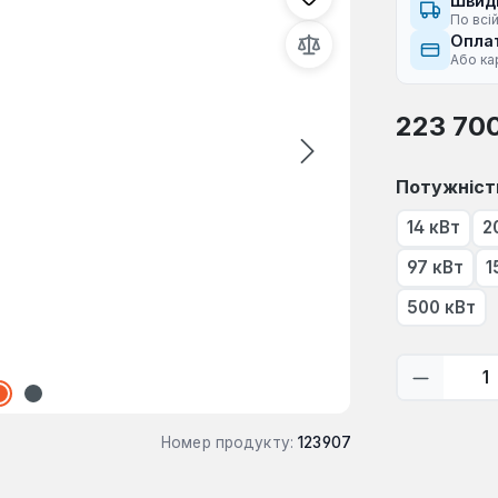
Швид
По всій
Оплат
Або ка
Звичайна ці
223 70
Виберіть
Потужніст
14 кВт
2
97 кВт
1
500 кВт
Кількіс
Номер продукту:
123907