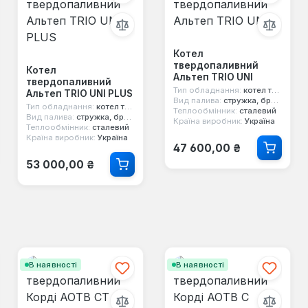
Котел
твердопаливний
Котел
Альтеп TRIO UNI
твердопаливний
Тип обладнання:
котел твердопаливний
Альтеп TRIO UNI PLUS
Вид палива:
стружка, брикети, дерево, торф, вугілля, тирса
Тип обладнання:
котел твердопаливний
Теплообмінник:
сталевий
Вид палива:
стружка, брикети, дерево, торф, вугілля, тирса
Країна виробник:
Україна
Теплообмінник:
сталевий
Країна виробник:
Україна
Звичайна ціна:
47 600,00 ₴
Звичайна ціна:
53 000,00 ₴
В наявності
В наявності