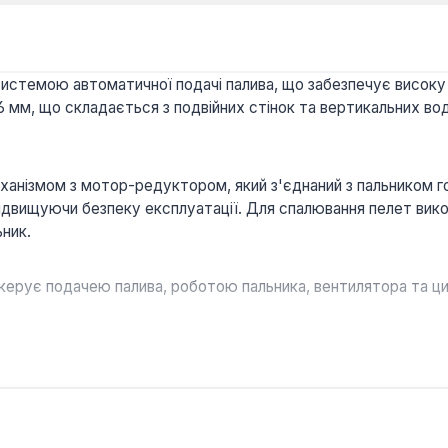
системою автоматичної подачі палива, що забезпечує високу
6 мм, що складається з подвійних стінок та вертикальних в
анізмом з мотор-редуктором, який з'єднаний з пальником го
 підвищуючи безпеку експлуатації. Для спалювання пелет вик
ьник.
керує подачею палива, роботою пальника, вентилятора та ци
 колосники дозволяють використовувати котел у режимі р
 та вугілля.
нник з водяними полицями забезпечує максимальний відбір т
ійними стінками та мінеральна вата для ізоляції запобігают