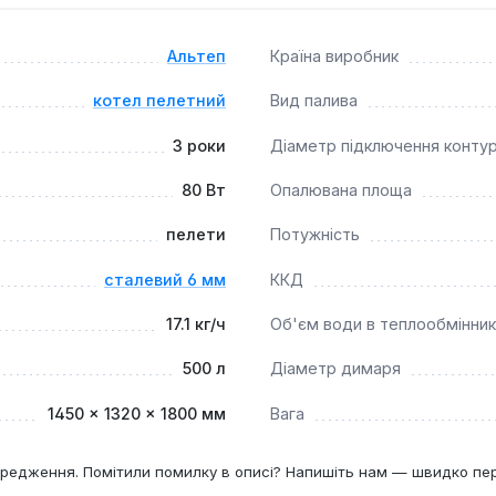
Альтеп
Країна виробник
ризначений для опалення житлових, комунальних та комерційн
н є гнучким та ефективним рішенням для забезпечення стабіл
котел пелетний
Вид палива
3 роки
Діаметр підключення конту
80 Вт
Опалювана площа
пелети
Потужність
сталевий 6 мм
ККД
17.1 кг/ч
Об'єм води в теплообмінни
500 л
Діаметр димаря
1450 × 1320 × 1800 мм
Вага
редження. Помітили помилку в описі? Напишіть нам — швидко пе