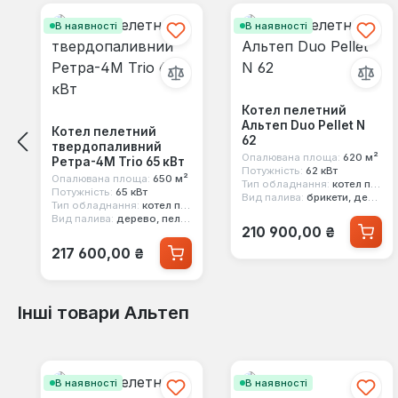
В наявності
В наявності
Котел пелетний
Альтеп Duo Pellet N
Котел пелетний
62
твердопаливний
Опалювана площа:
620 м²
Ретра-4М Trio 65 кВт
Потужність:
62 кВт
Опалювана площа:
650 м²
Тип обладнання:
котел пелетний
Потужність:
65 кВт
Вид палива:
брикети, дерево, вугілля, пелети
Тип обладнання:
котел пелетний
Вид палива:
дерево, пелети, вугілля, кокс, стружка, брикети, тирса
Звичайна ціна:
210 900,00 ₴
Звичайна ціна:
217 600,00 ₴
Інші товари Альтеп
Пропустити галерею продуктів
В наявності
В наявності