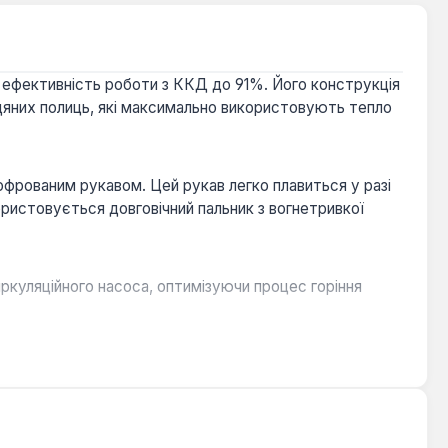
 ефективність роботи з ККД до 91%. Його конструкція
одяних полиць, які максимально використовують тепло
фрованим рукавом. Цей рукав легко плавиться у разі
ористовується довговічний пальник з вогнетривкої
ркуляційного насоса, оптимізуючи процес горіння
учного завантаження, розширюючи спектр
епла, знижуючи температуру димових газів на виході
ь тепловим втратам, а система безпеки шнекового