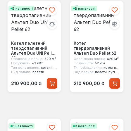
В наявності
В наявності
Котел пелетний
Котел
твердопаливний
твердопаливний
Альтеп Duo UNI Pellet
Альтеп Duo Pellet 62
62
Опалювана площа:
620 м²
Опалювана площа:
620 м²
Потужність:
62 кВт
Потужність:
62 кВт
Тип обладнання:
котел пелетний
Тип обладнання:
котел пелетний
Вид палива:
пелети
Вид палива:
пелети, вугілля
Звичайна ціна:
Звичайна ціна:
210 900,00 ₴
210 900,00 ₴
В наявності
В наявності