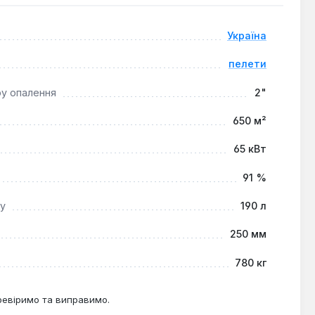
Україна
их об'єктів площею до 650 м². Завдяки автоматичній
ьного теплопостачання.
пелети
ру опалення
2"
650 м²
65 кВт
91 %
ку
190 л
250 мм
780 кг
ревіримо та виправимо.