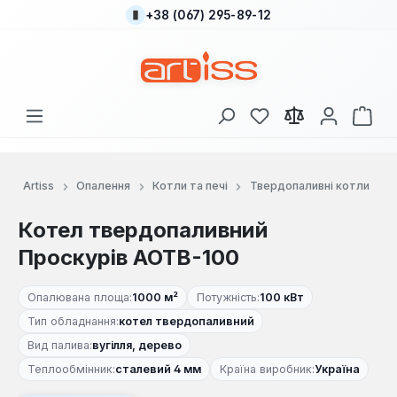
+38 (067) 295-89-12
Перейти до основного вмісту
У вас є 0 у списку
Кош
Artiss
Опалення
Котли та печі
Твердопаливні котли
Котел твердопаливний
Проскурів АОТВ-100
Опалювана площа:
1000 м²
Потужність:
100 кВт
Тип обладнання:
котел твердопаливний
Вид палива:
вугілля, дерево
Теплообмінник:
сталевий 4 мм
Країна виробник:
Україна