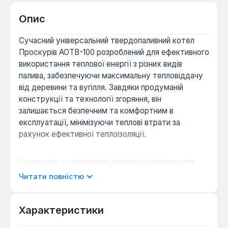
Опис
Сучасний універсальний твердопаливний котел
Проскурів АОТВ-100 розроблений для ефективного
використання теплової енергії з різних видів
палива, забезпечуючи максимальну тепловіддачу
від деревини та вугілля. Завдяки продуманій
конструкції та технології згоряння, він
залишається безпечним та комфортним в
експлуатації, мінімізуючи теплові втрати за
рахунок ефективної теплоізоляції.
Ця модель є економічно вигідним рішенням для
індивідуального опалення об'єктів площею до 1000
Читати повністю
м², особливо за відсутності газопостачання або
при необхідності зниження експлуатаційних
витрат. Котел оснащений сталевим
Характеристики
теплообмінником товщиною 4 мм, що гарантує