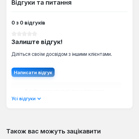
Відгуки та питання
0 з 0 відгуків
Середня оцінка 0 з 5 зірок
Залиште відгук!
Діліться своїм досвідом з іншими клієнтами.
Написати відгук
Відображати рецензії лише поточною
мовою.
Усі відгуки
Також вас можуть зацікавити
Відгуків не знайдено. Поділіться