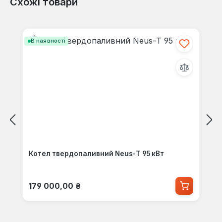
Схожі товари
Пропустити галерею продуктів
В наявності
Котел твердопаливний Neus-Т 95 кВт
Звичайна ціна:
179 000,00 ₴