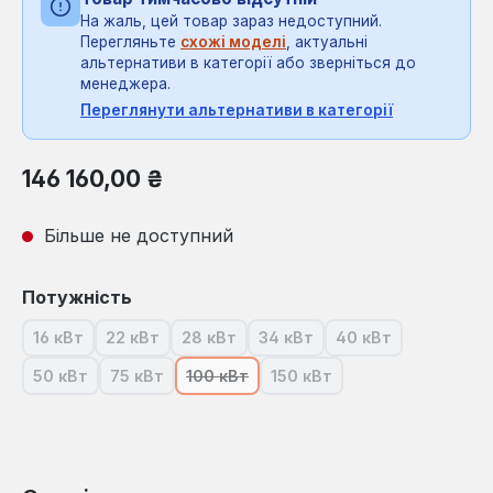
На жаль, цей товар зараз недоступний.
Перегляньте
схожі моделі
, актуальні
альтернативи в категорії або зверніться до
менеджера.
Переглянути альтернативи в категорії
Звичайна ціна:
146 160,00 ₴
Більше не доступний
Виберіть
Потужність
16 кВт
22 кВт
28 кВт
34 кВт
40 кВт
(Ця опція наразі недоступна.)
(Ця опція наразі недоступна.)
(Ця опція наразі недоступна.)
(Ця опція наразі недоступна
(Ця опція наразі 
50 кВт
75 кВт
100 кВт
150 кВт
(Ця опція наразі недоступна.)
(Ця опція наразі недоступна.)
(Ця опція наразі недоступна.)
(Ця опція наразі недоступ