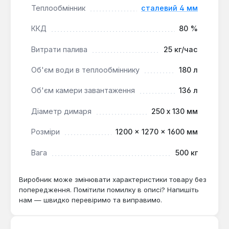
Теплообмінник
сталевий 4 мм
Камера об'ємом 136 літрів дозволяє
завантажувати великі порції палива, сприяючи
ККД
80 %
тривалому горінню.
Витрати палива
25 кг/час
Котел Проскурів АОТВ-100 потужністю 100 кВт
Об'єм води в теплообміннику
180 л
підходить для опалення приватних будинків,
адміністративних будівель та промислових
Об'єм камери завантаження
136 л
об'єктів. Його конструкція та функціональні
можливості роблять його доцільним для
Діаметр димаря
250 х 130 мм
використання в системах опалення, де потрібна
висока потужність, економічність та можливість
Розміри
1200 × 1270 × 1600 мм
роботи на різних видах твердого палива.
Вага
500 кг
Виробник може змінювати характеристики товару без
попередження. Помітили помилку в описі? Напишіть
нам — швидко перевіримо та виправимо.