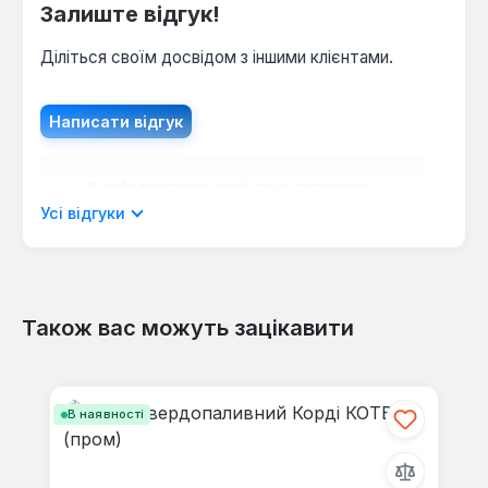
Залиште відгук!
Діліться своїм досвідом з іншими клієнтами.
Написати відгук
Відображати рецензії лише поточною
мовою.
Усі відгуки
Також вас можуть зацікавити
Відгуків не знайдено. Поділіться
своїми знаннями з іншими.
Пропустити галерею продуктів
В наявності