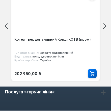
Котел твердопаливний Корді КОТВ (пром)
Тип обладнання:
котел твердопаливний
Вид палива:
кокс, дерево, вугілля
Країна виробник:
Україна
Звичайна ціна:
202 950,00 ₴
Послуга «гаряча лінія»