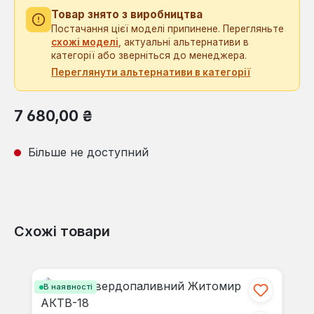
Товар знято з виробництва
Постачання цієї моделі припинене. Перегляньте
схожі моделі
, актуальні альтернативи в
категорії або зверніться до менеджера.
Переглянути альтернативи в категорії
Звичайна ціна:
7 680,00 ₴
Більше не доступний
Схожі товари
Пропустити галерею продуктів
В наявності