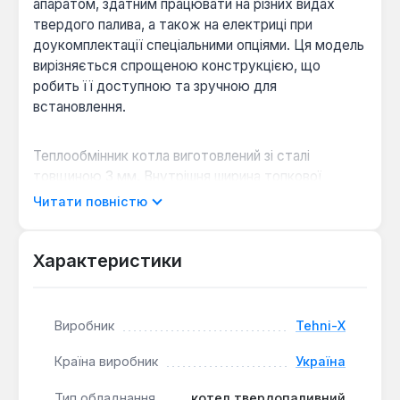
апаратом, здатним працювати на різних видах
твердого палива, а також на електриці при
доукомплектації спеціальними опціями. Ця модель
вирізняється спрощеною конструкцією, що
робить її доступною та зручною для
встановлення.
Теплообмінник котла виготовлений зі сталі
товщиною 3 мм. Внутрішня ширина топкової
камери становить 30 см, що дозволяє
Читати повністю
встановлювати стандартні чавунні або сталеві
колосники. Котел ефективно працює на дровах
різних порід, вугіллі та брикетах, забезпечуючи
Характеристики
тривалість горіння однієї закладки палива до 6
годин, залежно від його виду та якості. Завдяки
вертикальному виходу димоходу на чавунній
Виробник
Tehni-X
плиті, глибина посадки котла становить до 60 см,
що значно економить простір у приміщенні.
Країна виробник
Україна
Тип обладнання
котел твердопаливний