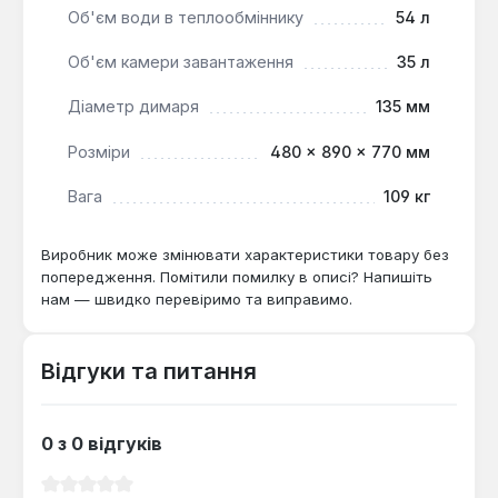
Об'єм води в теплообміннику
54 л
закладці палива.
Об'єм камери завантаження
35 л
Котел Tehni-X КОТ-18-У-тайга міні потужністю 18
Діаметр димаря
135 мм
кВт, здатний опалювати площу до 180 м², є
практичним рішенням для опалення невеликих
Розміри
480 × 890 × 770 мм
житлових або господарських приміщень, де
важлива економія простору та гнучкість у виборі
Вага
109 кг
джерела енергії, а також можливість
комбінованого використання твердого палива та
Виробник може змінювати характеристики товару без
електрики.
попередження. Помітили помилку в описі? Напишіть
нам — швидко перевіримо та виправимо.
Відгуки та питання
0 з 0 відгуків
Середня оцінка 0 з 5 зірок