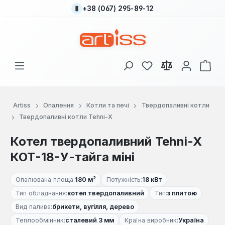
+38 (067) 295-89-12
Перейти до основного вмісту
У вас є 0 у списку
Кош
Artiss
Опалення
Котли та печі
Твердопаливні котли
Твердопаливні котли Tehni-X
Котел твердопаливний Tehni-X
КОТ-18-У-тайга міні
Опалювана площа:
180 м²
Потужність:
18 кВт
Тип обладнання:
котел твердопаливний
Тип:
з плитою
Вид палива:
брикети, вугілля, дерево
Теплообмінник:
сталевий 3 мм
Країна виробник:
Україна