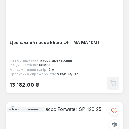
Дренажний насос Ebara OPTIMA MA 10MT
Тип обладнання:
насос дренажний
Ріжуча насадка:
немає
Максимальний напір:
7 м
Пропускна спроможність:
9 куб. м/час
Звичайна ціна:
13 182,00 ₴
Немає в наявності