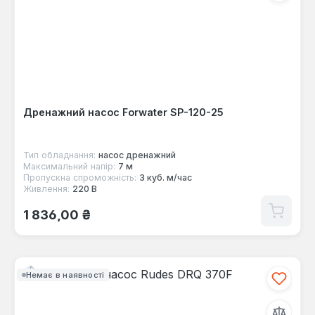
Дренажний насос Forwater SP-120-25
Тип обладнання:
насос дренажний
Максимальний напір:
7 м
Пропускна спроможність:
3 куб. м/час
Живлення:
220 В
Звичайна ціна:
1 836,00 ₴
Немає в наявності