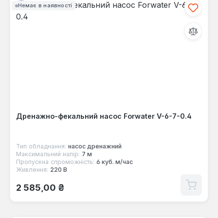
Немає в наявності
Дренажно-фекальний насос Forwater V-6-7-0.4
Тип обладнання:
насос дренажний
Максимальний напір:
7 м
Пропускна спроможність:
6 куб. м/час
Живлення:
220 В
Звичайна ціна:
2 585,00 ₴