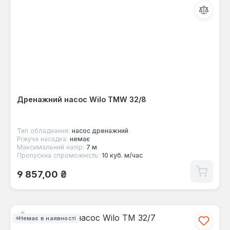
Дренажний насос Wilo TMW 32/8
Тип обладнання:
насос дренажний
Ріжуча насадка:
немає
Максимальний напір:
7 м
Пропускна спроможність:
10 куб. м/час
Звичайна ціна:
9 857,00 ₴
Немає в наявності