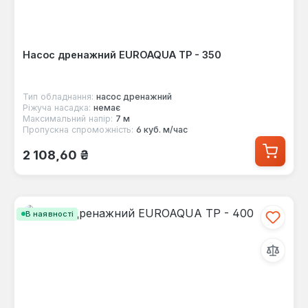
Насос дренажний EUROAQUA TP - 350
Тип обладнання:
насос дренажний
Ріжуча насадка:
немає
Максимальний напір:
7 м
Пропускна спроможність:
6 куб. м/час
Звичайна ціна:
2 108,60 ₴
В наявності