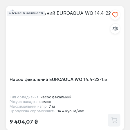
Немає в наявності
Насос фекальний EUROAQUA WQ 14.4-22-1.5
Тип обладнання:
насос фекальний
Ріжуча насадка:
немає
Максимальний напір:
7 м
Пропускна спроможність:
14.4 куб. м/час
Звичайна ціна:
9 404,07 ₴