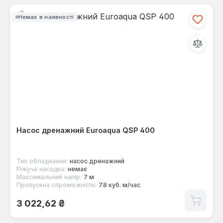
Немає в наявності
Насос дренажний Euroaqua QSP 400
Тип обладнання:
насос дренажний
Ріжуча насадка:
немає
Максимальний напір:
7 м
Пропускна спроможність:
7.8 куб. м/час
Звичайна ціна:
3 022,62 ₴