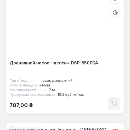
Дренажний насос Насоси+ DSP-550PDA
Тип обладнання:
насос дренажний
Ріжуча насадка:
немає
Максимальний напір:
7 м
Пропускна спроможність:
10.5 куб. м/час
Звичайна ціна:
787,00 ₴
Немає в наявності