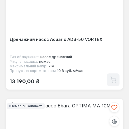
Дренажний насос Aquario ADS-50 VORTEX
Тип обладнання:
насос дренажний
Ріжуча насадка:
немає
Максимальний напір:
7 м
Пропускна спроможність:
10.8 куб. м/час
Звичайна ціна:
13 190,00 ₴
Немає в наявності