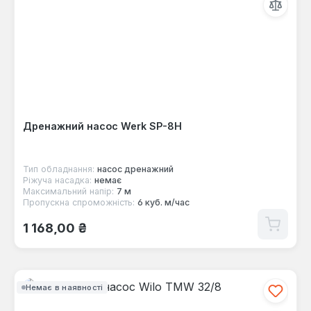
Дренажний насос Werk SP-8H
Тип обладнання:
насос дренажний
Ріжуча насадка:
немає
Максимальний напір:
7 м
Пропускна спроможність:
6 куб. м/час
Звичайна ціна:
1 168,00 ₴
Немає в наявності