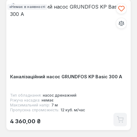
Немає в наявності
Каналізаційний насос GRUNDFOS KP Basic 300 A
Тип обладнання:
насос дренажний
Ріжуча насадка:
немає
Максимальний напір:
7 м
Пропускна спроможність:
12 куб. м/час
Звичайна ціна:
4 360,00 ₴