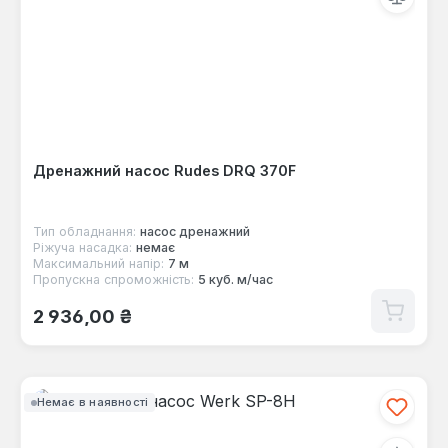
Дренажний насос Rudes DRQ 370F
Тип обладнання:
насос дренажний
Ріжуча насадка:
немає
Максимальний напір:
7 м
Пропускна спроможність:
5 куб. м/час
Звичайна ціна:
2 936,00 ₴
Немає в наявності