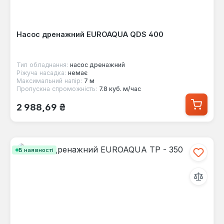
Насос дренажний EUROAQUA QDS 400
Тип обладнання:
насос дренажний
Ріжуча насадка:
немає
Максимальний напір:
7 м
Пропускна спроможність:
7.8 куб. м/час
Звичайна ціна:
2 988,69 ₴
В наявності