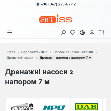
+38 (067) 295-89-12
Перейти до основного вмісту
У вас є 0 у списку
Кош
Artiss
Водопостачання
Насоси та насосні станції
Дренажні насоси
Дренажні насоси з напором 7 м
Дренажні насоси з
напором 7 м