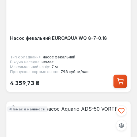
Насос фекальний EUROAQUA WQ 8-7-0.18
Тип обладнання:
насос фекальний
Ріжуча насадка:
немає
Максимальний напір:
7 м
Пропускна спроможність:
7.98 куб. м/час
Звичайна ціна:
4 359,73 ₴
Немає в наявності