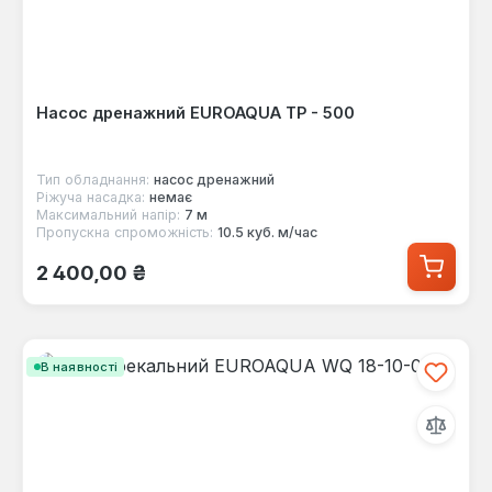
Насос дренажний EUROAQUA TP - 500
Тип обладнання:
насос дренажний
Ріжуча насадка:
немає
Максимальний напір:
7 м
Пропускна спроможність:
10.5 куб. м/час
Звичайна ціна:
2 400,00 ₴
В наявності