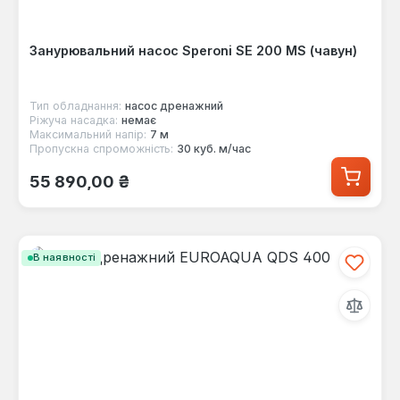
Занурювальний насос Speroni SE 200 MS (чавун)
Тип обладнання:
насос дренажний
Ріжуча насадка:
немає
Максимальний напір:
7 м
Пропускна спроможність:
30 куб. м/час
Звичайна ціна:
55 890,00 ₴
В наявності