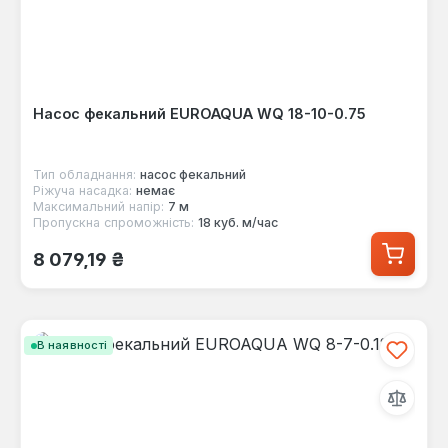
Насос фекальний EUROAQUA WQ 18-10-0.75
Тип обладнання:
насос фекальний
Ріжуча насадка:
немає
Максимальний напір:
7 м
Пропускна спроможність:
18 куб. м/час
Звичайна ціна:
8 079,19 ₴
В наявності