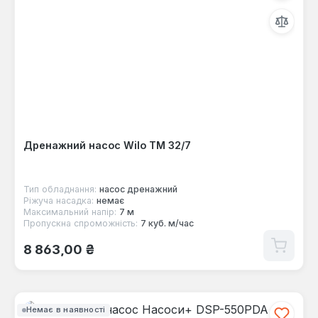
Дренажний насос Wilo TМ 32/7
Тип обладнання:
насос дренажний
Ріжуча насадка:
немає
Максимальний напір:
7 м
Пропускна спроможність:
7 куб. м/час
Звичайна ціна:
8 863,00 ₴
Немає в наявності