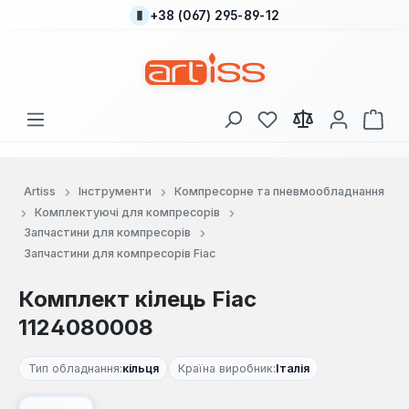
+38 (067) 295-89-12
Перейти до основного вмісту
У вас є 0 у списку
Кош
Artiss
Інструменти
Компресорне та пневмообладнання
Комплектуючі для компресорів
Запчастини для компресорів
Запчастини для компресорів Fiac
Комплект кілець Fiac
1124080008
Тип обладнання:
кільця
Країна виробник:
Італія