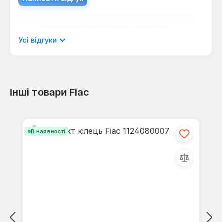
контролює розподіл мастила на стінках
циліндра, запобігаючи його надмірному
Відображати рецензії лише поточною
споживанню.
мовою.
Усі відгуки
Довговічність компонентів:
Високоякісні
матеріали та точне виконання гарантують
тривалий термін служби кілець та суміжних
вузлів.
Інші товари Fiac
Сумісність з Fiac AB серії:
Розроблено для
Відгуків не знайдено. Поділіться
ідеальної інтеграції з популярними моделями
своїми знаннями з іншими.
Пропустити галерею продуктів
компресорних блоків Fiac, забезпечуючи легку
заміну.
В наявності
Цей комплект поршневих кілець є незамінним для
планового технічного обслуговування або ремонту
компресорів Fiac серії AB, де важлива підтримка
високого тиску та мінімізація зносу. Він підходить
для професіоналів, які цінують надійність
обладнання та прагнуть забезпечити його