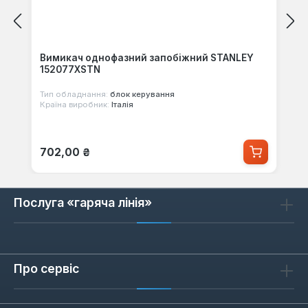
Вимикач однофазний запобіжний STANLEY
152077XSTN
Тип обладнання:
блок керування
Країна виробник:
Італія
Звичайна ціна:
702,00 ₴
Послуга «гаряча лінія»
Про сервіс