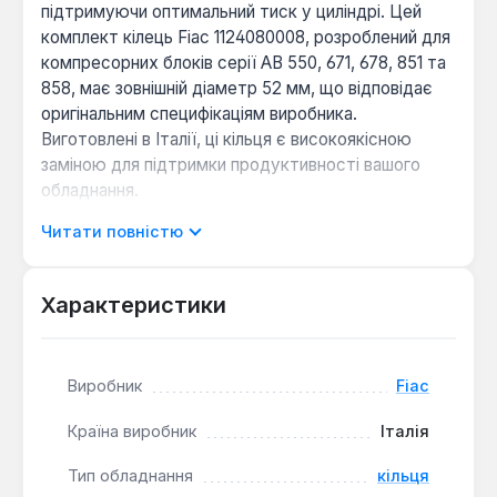
підтримуючи оптимальний тиск у циліндрі. Цей
комплект кілець Fiac 1124080008, розроблений для
компресорних блоків серії АВ 550, 671, 678, 851 та
858, має зовнішній діаметр 52 мм, що відповідає
оригінальним специфікаціям виробника.
Виготовлені в Італії, ці кільця є високоякісною
заміною для підтримки продуктивності вашого
обладнання.
Читати повністю
Комплект включає компресійні та маслознімні
кільця, кожне з яких виконує свою критичну
функцію. Компресійні кільця відповідають за
Характеристики
герметизацію камери стиснення, запобігаючи
перетіканню повітря та забезпечуючи високу
компресію, що є основою ефективності
Виробник
Fiac
компресора. Маслознімні кільця, у свою чергу,
регулюють кількість мастила на стінках циліндра,
Країна виробник
Італія
знімаючи його надлишки та запобігаючи
Тип обладнання
кільця
потраплянню в стиснене повітря, що подовжує