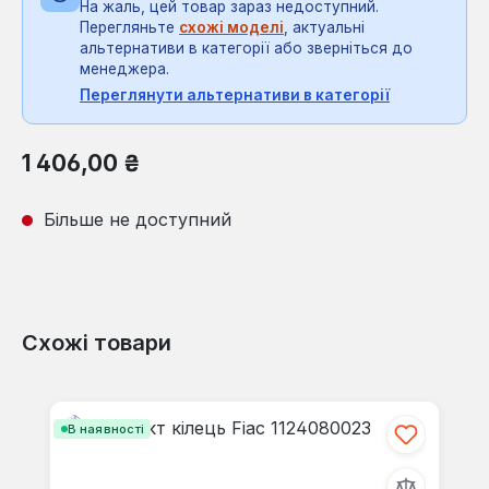
На жаль, цей товар зараз недоступний.
Перегляньте
схожі моделі
, актуальні
альтернативи в категорії або зверніться до
менеджера.
Переглянути альтернативи в категорії
Звичайна ціна:
1 406,00 ₴
Більше не доступний
Схожі товари
Пропустити галерею продуктів
В наявності