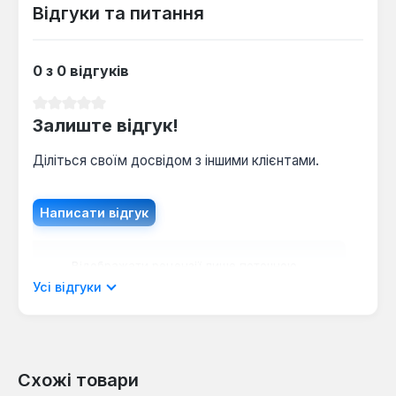
Відгуки та питання
0 з 0 відгуків
Середня оцінка 0 з 5 зірок
Залиште відгук!
Діліться своїм досвідом з іншими клієнтами.
Написати відгук
Відображати рецензії лише поточною
мовою.
Усі відгуки
Схожі товари
Відгуків не знайдено. Поділіться