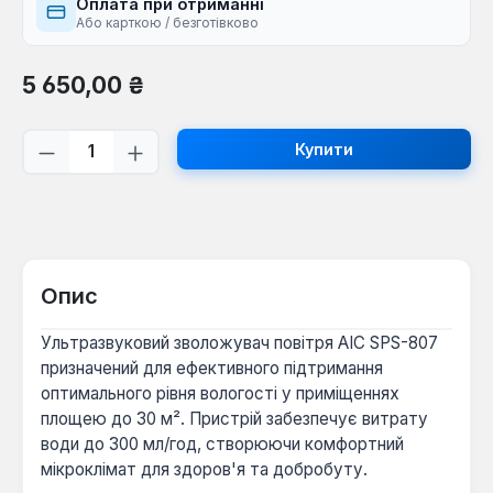
Оплата при отриманні
Або карткою / безготівково
Звичайна ціна:
5 650,00 ₴
Кількість товару: Введіть потрібну кі
Купити
Опис
Ультразвуковий зволожувач повітря AIC SPS-807
призначений для ефективного підтримання
оптимального рівня вологості у приміщеннях
площею до 30 м². Пристрій забезпечує витрату
води до 300 мл/год, створюючи комфортний
мікроклімат для здоров'я та добробуту.