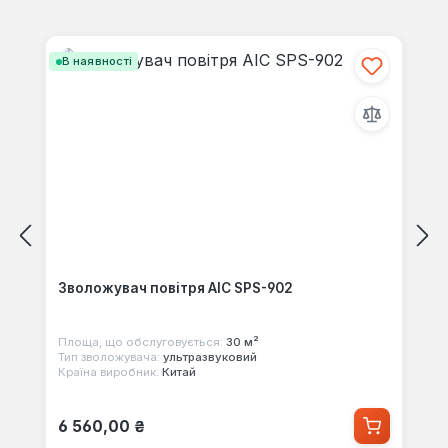
своїми знаннями з іншими.
Пропустити галерею продуктів
В наявності
Зволожувач повітря AIC SPS-902
Площа, що обслуговується:
30 м²
Тип зволожувача:
ультразвуковий
Країна виробник:
Китай
Звичайна ціна:
6 560,00 ₴