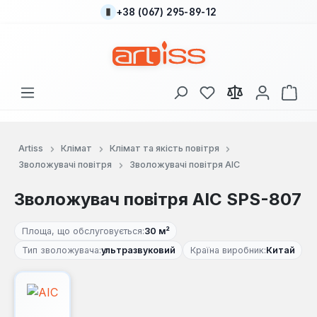
+38 (067) 295-89-12
Перейти до основного вмісту
У вас є 0 у списку
Кош
Artiss
Клімат
Клімат та якість повітря
Зволожувачі повітря
Зволожувачі повітря AIC
Зволожувач повітря AIC SPS-807
Площа, що обслуговується:
30 м²
Тип зволожувача:
ультразвуковий
Країна виробник:
Китай