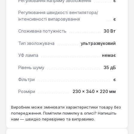
Регулювання напряму зволоження
є
спальнях, дитячих кімнатах та офісах. Він
особливо корисний у опалювальний сезон, коли
Регулювання швидкості вентилятора/
повітря стає сухим, що може негативно впливати
інтенсивності випаровування
є
на дихальні шляхи та стан шкіри. Прилад підходить
для користувачів, які цінують автоматизацію, тиху
Споживана потужність
30 Вт
роботу та можливість точного контролю
мікроклімату. Гарантія на пристрій становить 1 рік.
Тип зволожувача
ультразвуковий
УФ лампа
немає
Рівень шуму
35 дБ
Фільтри
є
Розміри
230 × 340 × 220 мм
Виробник може змінювати характеристики товару без
попередження. Помітили помилку в описі? Напишіть
нам — швидко перевіримо та виправимо.