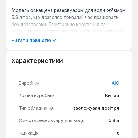
Модель оснащена резервуаром для води об'ємом
5.8 літра, що дозволяє тривалий час працювати
без дозаправки. Електронне керування та
наявність гігростата забезпечують автоматичний
контроль вологості, відображаючи поточні
Читати повністю
показники на світлодіодному екрані. Прилад також
має функцію регулювання інтенсивності
випаровування, що дозволяє адаптувати його
Характеристики
роботу до індивідуальних потреб.
Виробник
AIC
Автоматичне вимкнення:
Пристрій
автоматично вимикається при недостатньому
Країна виробник
Китай
рівні води або при знятті резервуара,
запобігаючи пошкодженню.
Тип обладнання
зволожувач повітря
Тиха та економічна робота:
Рівень шуму не
перевищує 35 дБ, а споживана потужність
Ємність резервуару для води
5.8 л
становить лише 30 Вт, що забезпечує
Індикація
є
комфортне та енергоефективне використання.