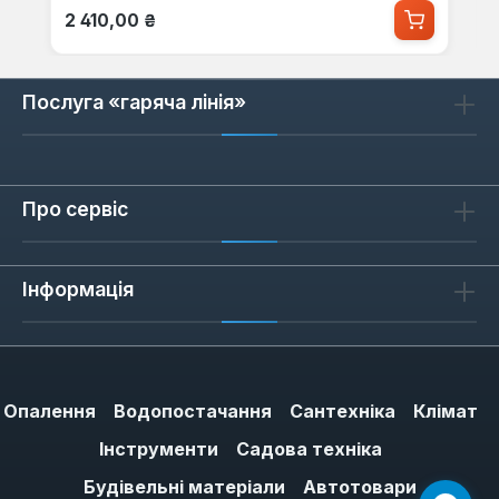
Звичайна ціна:
2 410,00 ₴
Послуга «гаряча лінія»
Про сервіс
Інформація
Опалення
Водопостачання
Сантехніка
Клімат
Інструменти
Садова техніка
Будівельні матеріали
Автотовари