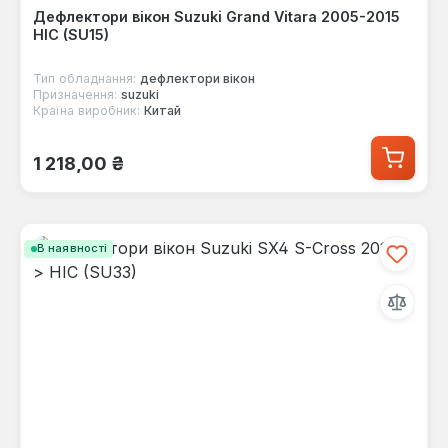
Дефлектори вікон Suzuki Grand Vitara 2005-2015
HIC (SU15)
Тип обладнання:
дефлектори вікон
Призначення:
suzuki
Країна виробник:
Китай
Звичайна ціна:
1 218,00 ₴
В наявності