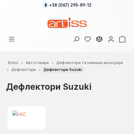
+38 (067) 295-89-12
Перейти до основного вмісту
У вас є 0 у списку
Кош
Artiss
Автотовари
Дефлектори та зовнішні аксесуари
Дефлектори
Дефлектори Suzuki
Дефлектори Suzuki