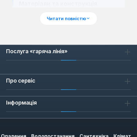
Матеріали та конструкція
Дефлектори HIC виробляються з прозорого
Читати повністю
акрилу товщиною 3-4 мм, який зберігає
гнучкість при монтажі та не жовтіє з часом.
Конструкція передбачає кріплення на
двосторонній скотч або кліпси, що не
Послуга «гаряча лінія»
пошкоджує лакофарбове покриття. Краї
дефлекторів оброблені для запобігання
подряпинам на кузові.
Про сервіс
Як обрати дефлектор для Suzuki
Інформація
При виборі дефлектора зверніть увагу на
сумісність з конкретною моделлю Suzuki —
дефлектори розробляються під геометрію
вікон або капота певної серії. Для віконних
Опалення
Водопостачання
Сантехніка
Клімат