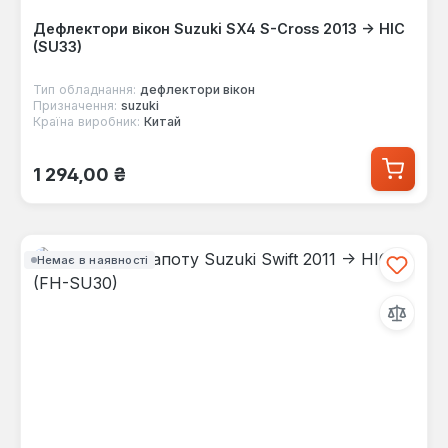
Дефлектори вікон Suzuki SX4 S-Cross 2013 -> HIC
(SU33)
Тип обладнання:
дефлектори вікон
Призначення:
suzuki
Країна виробник:
Китай
Звичайна ціна:
1 294,00 ₴
Немає в наявності