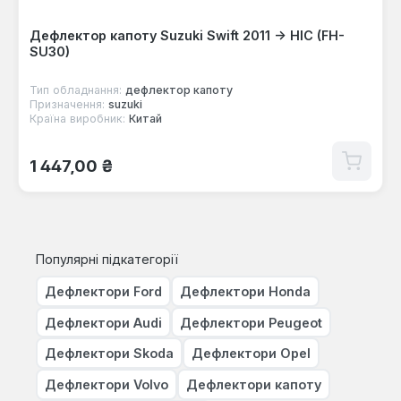
Дефлектор капоту Suzuki Swift 2011 -> HIC (FH-
SU30)
Тип обладнання:
дефлектор капоту
Призначення:
suzuki
Країна виробник:
Китай
Звичайна ціна:
1 447,00 ₴
Популярні підкатегорії
Дефлектори Ford
Дефлектори Honda
Дефлектори Audi
Дефлектори Peugeot
Дефлектори Skoda
Дефлектори Opel
Дефлектори Volvo
Дефлектори капоту