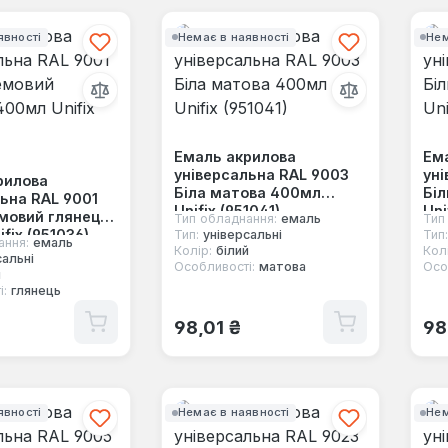
явності
Немає в наявності
Нем
Емаль акрилова
Ем
універсальна RAL 9003
уні
рилова
Біла матова 400мл
Біл
ьна RAL 9001
Unifix (951041)
Uni
емовий глянець
Тип обладнання:
емаль
Тип
fix (951036)
Тип:
універсальні
Тип:
ання:
емаль
Колір:
білий
Колі
сальні
Особливості:
матова
Осо
й
і:
глянець
 ціна:
Звичайна ціна:
Зв
98,01 ₴
98
явності
Немає в наявності
Нем