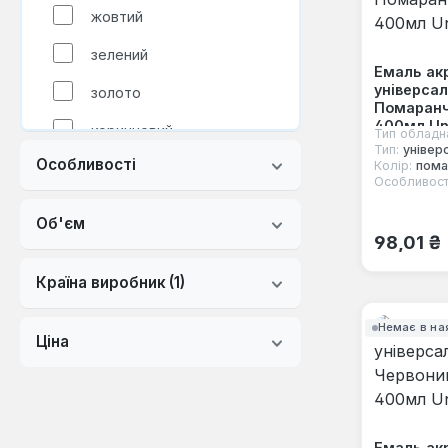
жовтий
зелений
Емаль ак
універса
золото
Помаранч
400мл Uni
коричневий
Тип обладн
Тип:
універ
Особливості
Колір:
пома
кремовий
Особливост
мідь
Об'єм
Звичайна
98,01 ₴
помаранчевий
Країна виробник
(1)
прозорий
рожевий
Немає в на
Ціна
синій
слонова кістка
срібло
Емаль ак