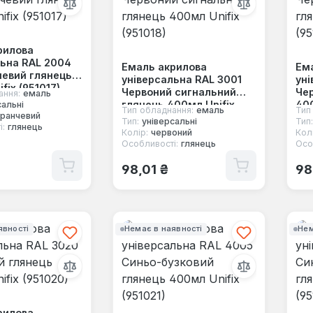
рилова
льна RAL 2004
Емаль акрилова
Ем
евий глянець
універсальна RAL 3001
уні
fix (951017)
Червоний сигнальний
Чер
ання:
емаль
глянець 400мл Unifix
400
сальні
Тип обладнання:
емаль
Тип
ранчевий
(951018)
Тип:
універсальні
Тип:
і:
глянець
Колір:
червоний
Колі
Особливості:
глянець
Осо
 ціна:
Звичайна ціна:
Зв
98,01 ₴
98
явності
Немає в наявності
Нем
рилова