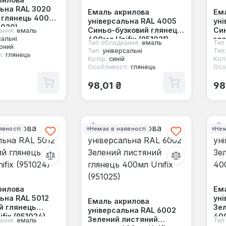
льна RAL 3020
Емаль акрилова
Ем
 глянець 400мл
універсальна RAL 4005
уні
1020)
Синьо-бузковий глянець
Си
ання:
емаль
400мл Unifix (951021)
гля
сальні
Тип обладнання:
емаль
Тип
оний
(95
Тип:
універсальні
Тип:
і:
глянець
Колір:
синій
Колі
Особливості:
глянець
Осо
 ціна:
Звичайна ціна:
Зв
98,01 ₴
98
явності
Немає в наявності
Нем
рилова
Ем
ьна RAL 5012
уні
Емаль акрилова
й глянець
Зел
універсальна RAL 6002
fix (951024)
400
Зелений листяний
ання:
емаль
Тип