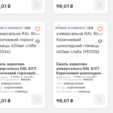
ичайна ціна:
Звичайна ціна:
,01 ₴
98,01 ₴
ає в наявності
Немає в наявності
аль акрилова
Емаль акрилова
версальна RAL 8011
універсальна RAL 8017
ичневий горіховий
Коричневий шоколадний
нець 400мл Unifix
глянець 400мл Unifix
 обладнання:
емаль
Тип обладнання:
емаль
1034)
(951035)
універсальні
Тип:
універсальні
р:
коричневий
Колір:
коричневий
бливості:
глянець
Особливості:
глянець
ичайна ціна:
Звичайна ціна:
,01 ₴
98,01 ₴