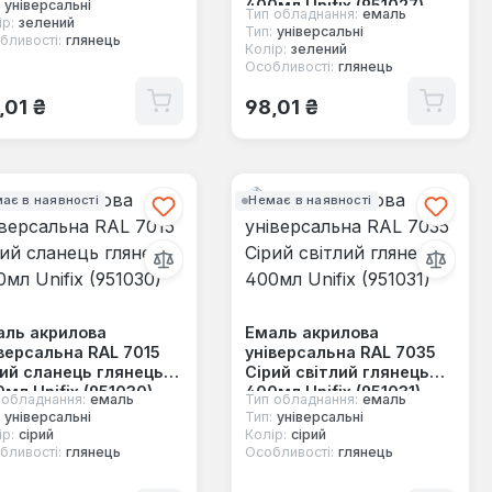
400мл Unifix (951027)
універсальні
Тип обладнання:
емаль
р:
зелений
Тип:
універсальні
бливості:
глянець
Колір:
зелений
Особливості:
глянець
ичайна ціна:
Звичайна ціна:
,01 ₴
98,01 ₴
ає в наявності
Немає в наявності
аль акрилова
Емаль акрилова
версальна RAL 7015
універсальна RAL 7035
ий сланець глянець
Сірий світлий глянець
мл Unifix (951030)
400мл Unifix (951031)
 обладнання:
емаль
Тип обладнання:
емаль
універсальні
Тип:
універсальні
р:
сірий
Колір:
сірий
бливості:
глянець
Особливості:
глянець