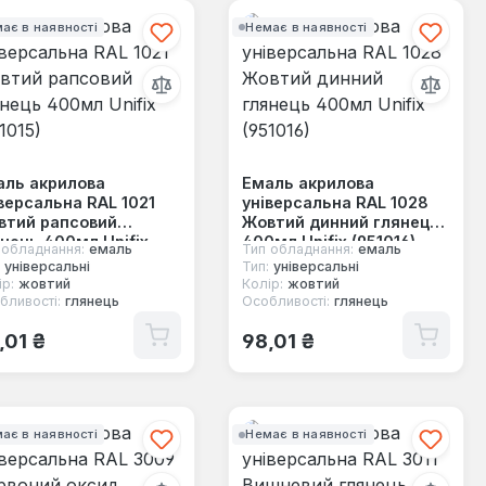
ає в наявності
Немає в наявності
аль акрилова
Емаль акрилова
версальна RAL 1021
універсальна RAL 1028
втий рапсовий
Жовтий динний глянець
нець 400мл Unifix
400мл Unifix (951016)
 обладнання:
емаль
Тип обладнання:
емаль
1015)
універсальні
Тип:
універсальні
р:
жовтий
Колір:
жовтий
бливості:
глянець
Особливості:
глянець
ичайна ціна:
Звичайна ціна:
,01 ₴
98,01 ₴
ає в наявності
Немає в наявності