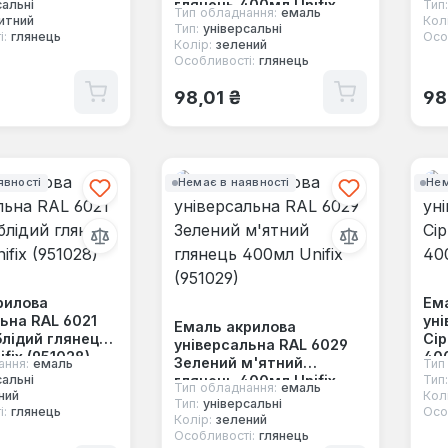
глянець 400мл Unifix
сальні
Тип:
Тип обладнання:
емаль
итний
Колі
(951025)
Тип:
універсальні
і:
глянець
Осо
Колір:
зелений
Особливості:
глянець
 ціна:
Звичайна ціна:
Зв
98,01 ₴
98
явності
Немає в наявності
Нем
рилова
Ем
ьна RAL 6021
уні
Емаль акрилова
блідий глянець
Сір
універсальна RAL 6029
fix (951028)
400
Зелений м'ятний
ання:
емаль
Тип
глянець 400мл Unifix
сальні
Тип:
Тип обладнання:
емаль
ний
Колі
(951029)
Тип:
універсальні
і:
глянець
Осо
Колір:
зелений
Особливості:
глянець