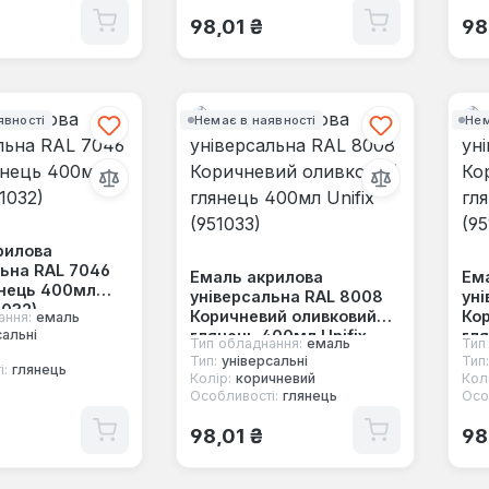
 ціна:
Звичайна ціна:
Зв
98,01 ₴
98
явності
Немає в наявності
Нем
рилова
льна RAL 7046
Емаль акрилова
Ем
янець 400мл
універсальна RAL 8008
уні
1032)
Коричневий оливковий
Кор
ання:
емаль
глянець 400мл Unifix
гля
сальні
Тип обладнання:
емаль
Тип
(951033)
(95
Тип:
універсальні
Тип:
і:
глянець
Колір:
коричневий
Колі
Особливості:
глянець
Осо
 ціна:
Звичайна ціна:
Зв
98,01 ₴
98