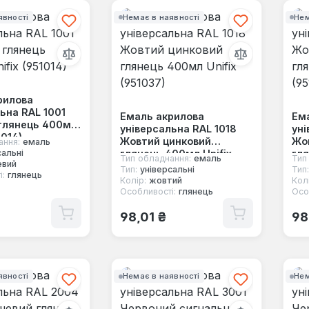
явності
Немає в наявності
Нем
рилова
ьна RAL 1001
Емаль акрилова
Ем
глянець 400мл
універсальна RAL 1018
уні
1014)
Жовтий цинковий
Жо
ання:
емаль
глянець 400мл Unifix
гля
сальні
Тип обладнання:
емаль
Тип
вий
(951037)
(95
Тип:
універсальні
Тип:
і:
глянець
Колір:
жовтий
Колі
Особливості:
глянець
Осо
 ціна:
Звичайна ціна:
Зв
98,01 ₴
98
явності
Немає в наявності
Нем