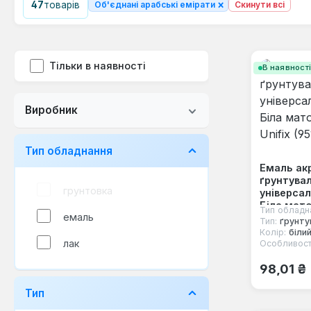
×
47
товарів
Об'єднані арабські емірати
Скинути всі
Тільки в наявності
В наявност
Виробник
Тип обладнання
Емаль ак
ґрунтува
грунтовка
універсал
Біла мат
Тип обладн
емаль
Unifix (95
Тип:
ґрунту
Колір:
біли
лак
Особливост
Звичайна
98,01 ₴
Тип