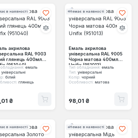
ає в наявності
Немає в наявності
аль акрилова
Емаль акрилова
версальна RAL 9003
універсальна RAL 9005
ий глянець 400мл
Чорна матова 400мл
fix (951040)
Unifix (951013)
 обладнання:
емаль
Тип обладнання:
емаль
універсальні
Тип:
універсальні
р:
білий
Колір:
чорний
бливості:
глянець
Особливості:
матова
ичайна ціна:
Звичайна ціна:
,01 ₴
98,01 ₴
ає в наявності
Немає в наявності