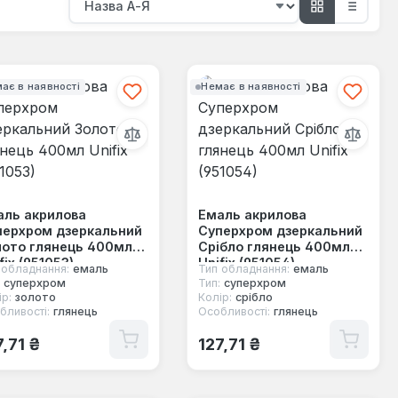
ає в наявності
Немає в наявності
аль акрилова
Емаль акрилова
перхром дзеркальний
Суперхром дзеркальний
лото глянець 400мл
Срібло глянець 400мл
fix (951053)
Unifix (951054)
 обладнання:
емаль
Тип обладнання:
емаль
суперхром
Тип:
суперхром
р:
золото
Колір:
срібло
бливості:
глянець
Особливості:
глянець
ичайна ціна:
Звичайна ціна:
7,71 ₴
127,71 ₴