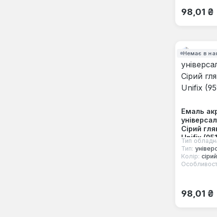
Звичайна
98,01 ₴
Немає в на
Емаль ак
універса
Сірий гл
Unifix (95
Тип обладн
Тип:
універ
Колір:
сірий
Особливост
Звичайна
98,01 ₴