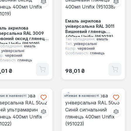
Емаль акрилова
універсальна RAL 3011
аль акрилова
Вишневий глянець
версальна RAL 3009
400мл Unifix (951038)
воний оксид глянець
Тип обладнання:
емаль
мл Unifix (951019)
Тип:
універсальні
 обладнання:
емаль
Колір:
червоний
універсальні
Особливості:
глянець
р:
червоний
бливості:
глянець
ичайна ціна:
Звичайна ціна:
,01 ₴
98,01 ₴
ає в наявності
Немає в наявності