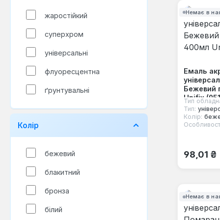
Немає в на
жаростійкий
суперхром
універсальні
Емаль ак
флуоресцентна
універсал
Бежевий 
ґрунтувальні
Unifix (95
Тип обладн
Тип:
універ
Колір:
беже
Колір
Особливост
Звичайна
98,01 ₴
бежевий
блакитний
бронза
Немає в на
білий