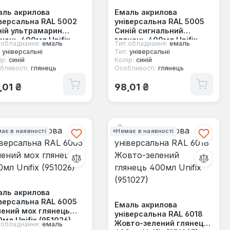
аль акрилова
Емаль акрилова
версальна RAL 5002
універсальна RAL 5005
ній ультрамарин
Синій сигнальний
нець 400мл Unifix
глянець 400мл Unifix
 обладнання:
емаль
Тип обладнання:
емаль
1022)
(951023)
універсальні
Тип:
універсальні
р:
синій
Колір:
синій
бливості:
глянець
Особливості:
глянець
ичайна ціна:
Звичайна ціна:
,01 ₴
98,01 ₴
ає в наявності
Немає в наявності
аль акрилова
версальна RAL 6005
Емаль акрилова
ений мох глянець
універсальна RAL 6018
мл Unifix (951026)
Жовто-зелений глянець
 обладнання:
емаль