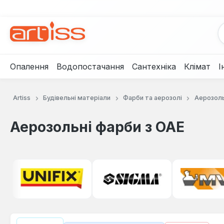
рейти до основного вмісту
Перейти до пошуку
Перейти до основної навігації
Опалення
Водопостачання
Сантехніка
Клімат
І
Artiss
Будівельні матеріали
Фарби та аерозолі
Аерозоль
Аерозольні фарби з ОАЕ