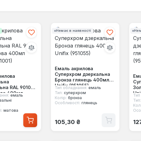
і
Немає в наявності
Нем
Емаль акрилова
Суперхром дзеркальна
рилова
Ем
Бронза глянець 400мл
льна
Су
Unifix (951055)
ьна RAL 9010
Зо
Тип обладнання:
емаль
ова 400мл
Uni
Тип:
суперхром
ання:
емаль
Тип
Колір:
бронза
1001)
вальні
Тип:
Особливості:
глянець
й
Колі
і:
матова
Осо
 ціна:
Звичайна ціна:
Зв
105,30 ₴
12