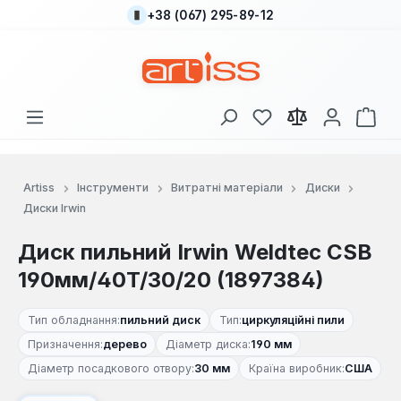
+38 (067) 295-89-12
Перейти до основного вмісту
У вас є 0 у списку
Кош
Artiss
Інструменти
Витратні матеріали
Диски
Диски Irwin
Диск пильний Irwin Weldtec CSB
190мм/40T/30/20 (1897384)
Тип обладнання:
пильний диск
Тип:
циркуляційні пили
Призначення:
дерево
Діаметр диска:
190 мм
Діаметр посадкового отвору:
30 мм
Країна виробник:
США