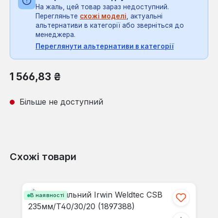
На жаль, цей товар зараз недоступний.
Перегляньте
схожі моделі
, актуальні
альтернативи в категорії або зверніться до
менеджера.
Переглянути альтернативи в категорії
Звичайна ціна:
1 566,83 ₴
Більше не доступний
Схожі товари
Пропустити галерею продуктів
В наявності