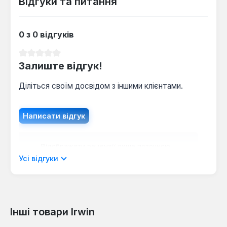
Відгуки та питання
0 з 0 відгуків
Середня оцінка 0 з 5 зірок
Залиште відгук!
Діліться своїм досвідом з іншими клієнтами.
Написати відгук
Відображати рецензії лише поточною
мовою.
Усі відгуки
Інші товари Irwin
Відгуків не знайдено. Поділіться
своїми знаннями з іншими.