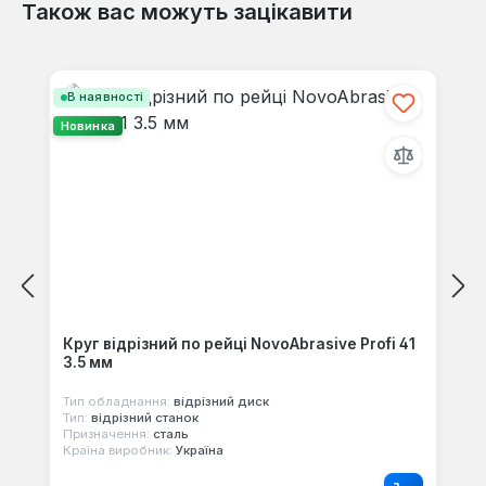
Також вас можуть зацікавити
Пропустити галерею продуктів
В наявності
Новинка
Круг відрізний по рейці NovoAbrasive Profi 41
3.5 мм
Тип обладнання:
відрізний диск
Тип:
відрізний станок
Призначення:
сталь
Країна виробник:
Україна
Звичайна ціна: