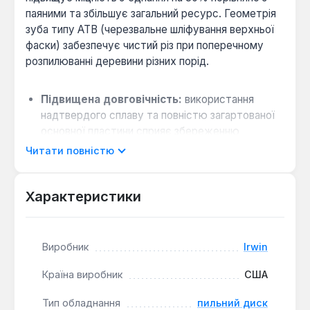
паяними та збільшує загальний ресурс. Геометрія
зуба типу ATB (черезвальне шліфування верхньої
фаски) забезпечує чистий різ при поперечному
розпилюванні деревини різних порід.
Підвищена довговічність:
використання
надтвердого сплаву та повністю загартованої
основної пластини сприяє збереженню
гостроти та точності різу.
Читати повністю
Універсальне кріплення:
у комплекті
постачається редуктор-перехідник, що
Характеристики
дозволяє використовувати диск з посадочним
отвором 30 мм на обладнанні з валом 20 мм.
Виробник
Irwin
Диск діаметром 190 мм з 40 зубьями призначений
для чистового та точного розпилювання деревини,
Країна виробник
США
ДСП, фанери. Він підходить для використання з
ручними циркулярними пилами та стаціонарним
Тип обладнання
пильний диск