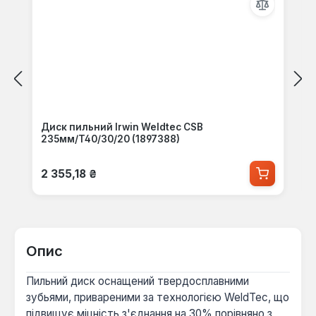
Диск пильний Irwin Weldtec CSB
235мм/T40/30/20 (1897388)
Звичайна ціна:
2 355,18 ₴
Опис
Пильний диск оснащений твердосплавними
зубьями, привареними за технологією WeldTec, що
підвищує міцність з'єднання на 30% порівняно з