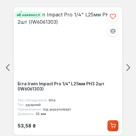
Пропустити галерею продуктів
В наявності
Біта Irwin Impact Pro 1/4" L25мм PH3 2шт
(IW6061303)
Тип обладнання:
біта
Тип:
ударний
Призначення:
під шуруповерт
Довжина:
25 мм
Звичайна ціна:
53,58 ₴