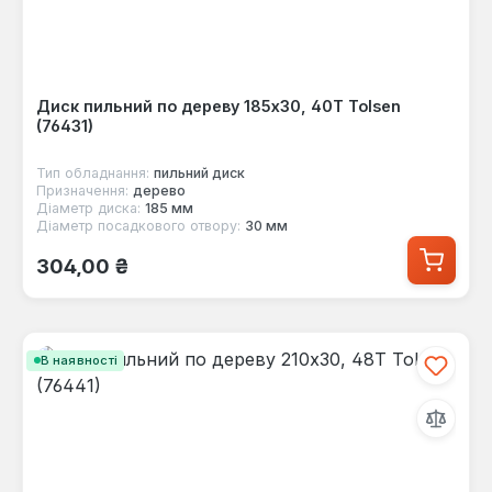
Диск пильний по дереву 185x30, 40Т Tolsen
(76431)
Тип обладнання:
пильний диск
Призначення:
дерево
Діаметр диска:
185 мм
Діаметр посадкового отвору:
30 мм
Звичайна ціна:
304,00 ₴
В наявності