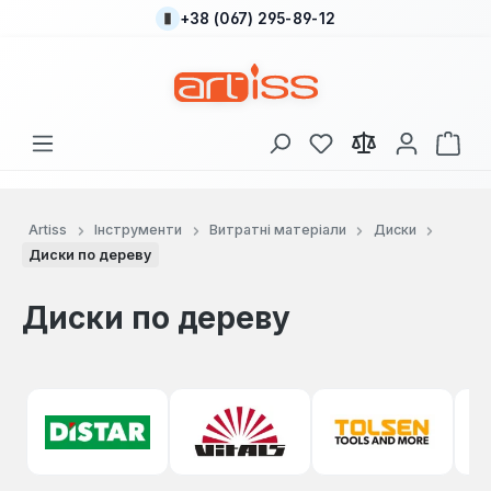
+38 (067) 295-89-12
Перейти до основного вмісту
У вас є 0 у списку
Кош
Artiss
Інструменти
Витратні матеріали
Диски
Диски по дереву
Диски по дереву