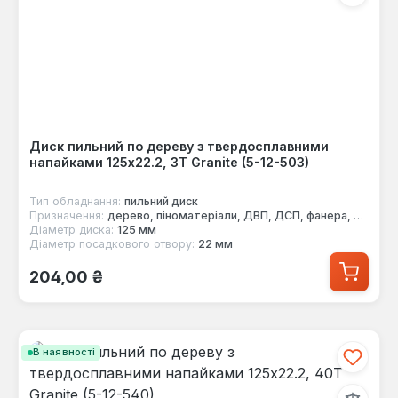
Диск пильний по дереву з твердосплавними
напайками 125x22.2, 3Т Granite (5-12-503)
Тип обладнання:
пильний диск
Призначення:
дерево, піноматеріали, ДВП, ДСП, фанера, МДФ
Діаметр диска:
125 мм
Діаметр посадкового отвору:
22 мм
Звичайна ціна:
204,00 ₴
В наявності