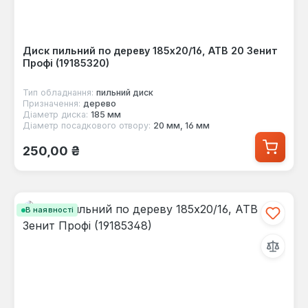
Диск пильний по дереву 185x20/16, ATB 20 Зенит
Профі (19185320)
Тип обладнання:
пильний диск
Призначення:
дерево
Діаметр диска:
185 мм
Діаметр посадкового отвору:
20 мм, 16 мм
Звичайна ціна:
250,00 ₴
В наявності