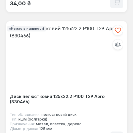
Звичайна ціна:
34,00 ₴
Немає в наявності
Диск пелюстковий 125x22.2 Р100 Т29 Apro
(830466)
Тип обладнання:
пелюстковий диск
Тип:
кшм (болгарки)
Призначення:
метал, пластик, дерево
Діаметр диска:
125 мм