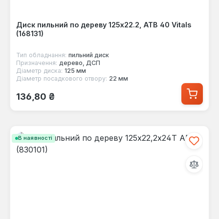
Диск пильний по дереву 125x22.2, ATB 40 Vitals
(168131)
Тип обладнання:
пильний диск
Призначення:
дерево, ДСП
Діаметр диска:
125 мм
Діаметр посадкового отвору:
22 мм
Звичайна ціна:
136,80 ₴
В наявності