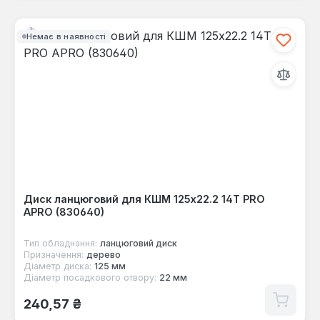
Немає в наявності
Диск ланцюговий для КШМ 125х22.2 14Т PRO
APRO (830640)
Тип обладнання:
ланцюговий диск
Призначення:
дерево
Діаметр диска:
125 мм
Діаметр посадкового отвору:
22 мм
Звичайна ціна:
240,57 ₴