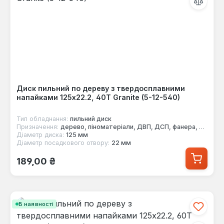
Диск пильний по дереву з твердосплавними
напайками 125x22.2, 40Т Granite (5-12-540)
Тип обладнання:
пильний диск
Призначення:
дерево, піноматеріали, ДВП, ДСП, фанера, МДФ
Діаметр диска:
125 мм
Діаметр посадкового отвору:
22 мм
Звичайна ціна:
189,00 ₴
В наявності