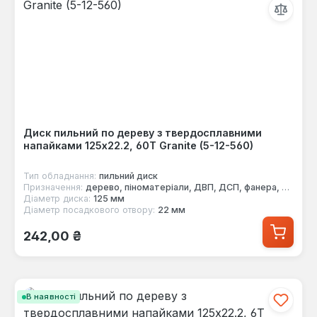
Диск пильний по дереву з твердосплавними
напайками 125x22.2, 60Т Granite (5-12-560)
Тип обладнання:
пильний диск
Призначення:
дерево, піноматеріали, ДВП, ДСП, фанера, МДФ
Діаметр диска:
125 мм
Діаметр посадкового отвору:
22 мм
Звичайна ціна:
242,00 ₴
В наявності