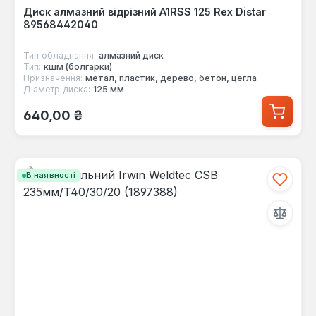
Диск алмазний відрізний A1RSS 125 Rex Distar
89568442040
Тип обладнання:
алмазний диск
Тип:
кшм (болгарки)
Призначення:
метал, пластик, дерево, бетон, цегла
Діаметр диска:
125 мм
Звичайна ціна:
640,00 ₴
В наявності