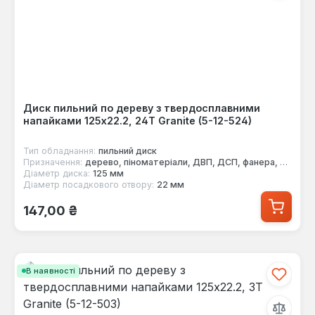
Диск пильний по дереву з твердосплавними
напайками 125x22.2, 24Т Granite (5-12-524)
Тип обладнання:
пильний диск
Призначення:
дерево, піноматеріали, ДВП, ДСП, фанера, МДФ
Діаметр диска:
125 мм
Діаметр посадкового отвору:
22 мм
Звичайна ціна:
147,00 ₴
В наявності