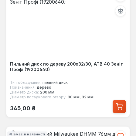
Пильний диск по дереву 200x32/30, ATB 40 Зеніт
Профі (19200640)
Тип обладнання:
пильний диск
Призначення:
дерево
Діаметр диска:
200 мм
Діаметр посадкового отвору:
30 мм, 32 мм
Звичайна ціна:
345,00 ₴
Немає в наявності