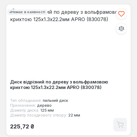
Немає в наявності
Диск відрізний по дереву з вольфрамовою
крихтою 125х1.3х22.2мм APRO (830078)
Тип обладнання:
пильний диск
Призначення:
дерево
Діаметр диска:
125 мм
Діаметр посадкового отвору:
22 мм
Звичайна ціна:
225,72 ₴