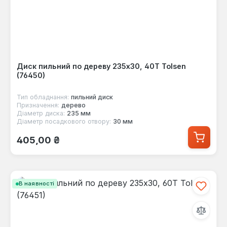
Диск пильний по дереву 235x30, 40Т Tolsen
(76450)
Тип обладнання:
пильний диск
Призначення:
дерево
Діаметр диска:
235 мм
Діаметр посадкового отвору:
30 мм
Звичайна ціна:
405,00 ₴
В наявності