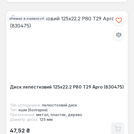
Немає в наявності
Диск лепестковий 125x22.2 Р80 Т29 Apro (830475)
Тип обладнання:
пелюстковий диск
Тип:
кшм (болгарки)
Призначення:
метал, пластик, дерево
Діаметр диска:
125 мм
Звичайна ціна:
47,52 ₴