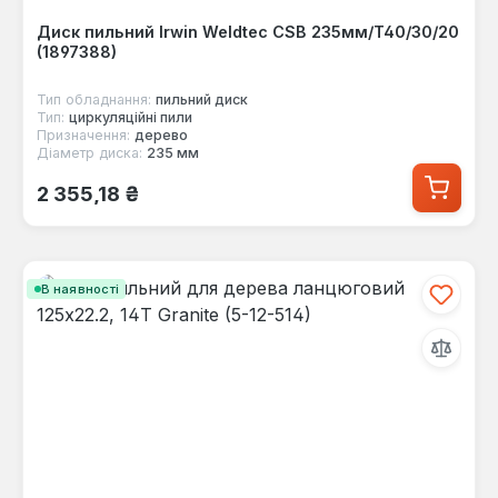
Диск пильний Irwin Weldtec CSB 235мм/T40/30/20
(1897388)
Тип обладнання:
пильний диск
Тип:
циркуляційні пили
Призначення:
дерево
Діаметр диска:
235 мм
Звичайна ціна:
2 355,18 ₴
В наявності