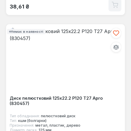
Звичайна ціна:
38,61 ₴
Немає в наявності
Диск пелюстковий 125x22.2 Р120 Т27 Apro
(830457)
Тип обладнання:
пелюстковий диск
Тип:
кшм (болгарки)
Призначення:
метал, пластик, дерево
Діаметр диска:
125 мм