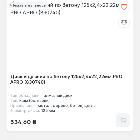
Немає в наявності
Диск відрізний по бетону 125х2,4х22,22мм PRO
APRO (830740)
Тип обладнання:
алмазний диск
Тип:
кшм (болгарки)
Призначення:
метал, дерево, бетон, цегла
Діаметр диска:
125 мм
Звичайна ціна:
534,60 ₴