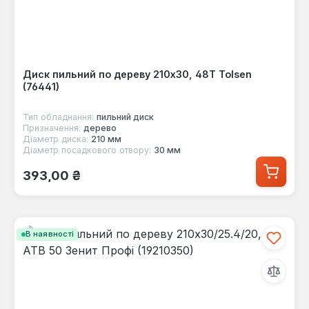
Диск пильний по дереву 210x30, 48Т Tolsen
(76441)
Тип обладнання:
пильний диск
Призначення:
дерево
Діаметр диска:
210 мм
Діаметр посадкового отвору:
30 мм
Звичайна ціна:
393,00 ₴
В наявності