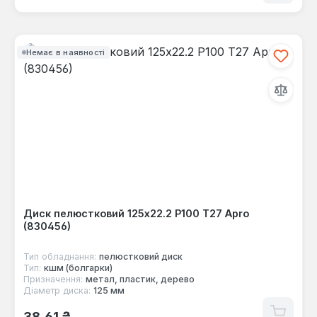
Немає в наявності
Диск пелюстковий 125x22.2 Р100 Т27 Apro
(830456)
Тип обладнання:
пелюстковий диск
Тип:
кшм (болгарки)
Призначення:
метал, пластик, дерево
Діаметр диска:
125 мм
Звичайна ціна:
38,61 ₴