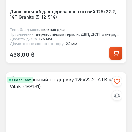
Диск пильний для дерева ланцюговий 125x22.2,
14Т Granite (5-12-514)
Тип обладнання:
пильний диск
Призначення:
дерево, піноматеріали, ДВП, ДСП, фанера, МДФ
Діаметр диска:
125 мм
Діаметр посадкового отвору:
22 мм
Звичайна ціна:
438,00 ₴
В наявності