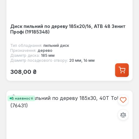
Диск пильний по дереву 185x20/16, ATB 48 Зенит
Профі (19185348)
Тип обладнання:
пильний диск
Призначення:
дерево
Діаметр диска:
185 мм
Діаметр посадкового отвору:
20 мм, 16 мм
Звичайна ціна:
308,00 ₴
В наявності