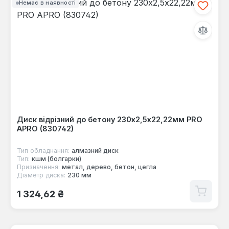
Немає в наявності
Диск відрізний до бетону 230х2,5х22,22мм PRO
APRO (830742)
Тип обладнання:
алмазний диск
Тип:
кшм (болгарки)
Призначення:
метал, дерево, бетон, цегла
Діаметр диска:
230 мм
Звичайна ціна:
1 324,62 ₴