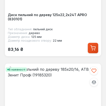
Диск пильний по дереву 125х22,2х24Т APRO
(830101)
Тип обладнання:
пильний диск
Призначення:
дерево
Діаметр диска:
125 мм
Діаметр посадкового отвору:
22 мм
Звичайна ціна:
83,16 ₴
В наявності