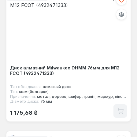
Диск алмазний Milwaukee DHMM 76мм для M12
FCOT (4932471333)
Тип обладнання:
алмазний диск
Тип:
кшм (болгарки)
Призначення:
метал, дерево, шифер, граніт, мармур, пінобетон, черепиця, бетон
Діаметр диска:
76 мм
Звичайна ціна:
1 175,68 ₴