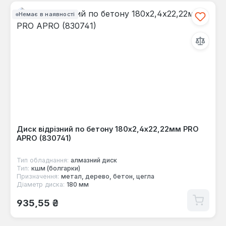
Немає в наявності
Диск відрізний по бетону 180х2,4х22,22мм PRO
APRO (830741)
Тип обладнання:
алмазний диск
Тип:
кшм (болгарки)
Призначення:
метал, дерево, бетон, цегла
Діаметр диска:
180 мм
Звичайна ціна:
935,55 ₴