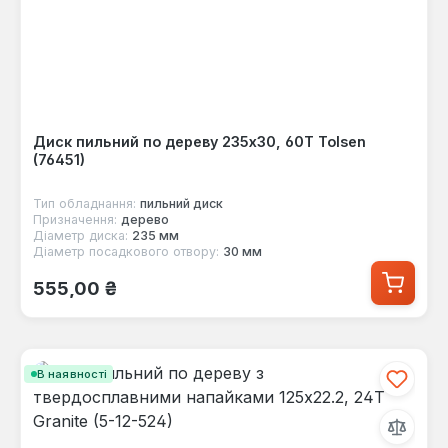
Диск пильний по дереву 235x30, 60Т Tolsen
(76451)
Тип обладнання:
пильний диск
Призначення:
дерево
Діаметр диска:
235 мм
Діаметр посадкового отвору:
30 мм
Звичайна ціна:
555,00 ₴
В наявності