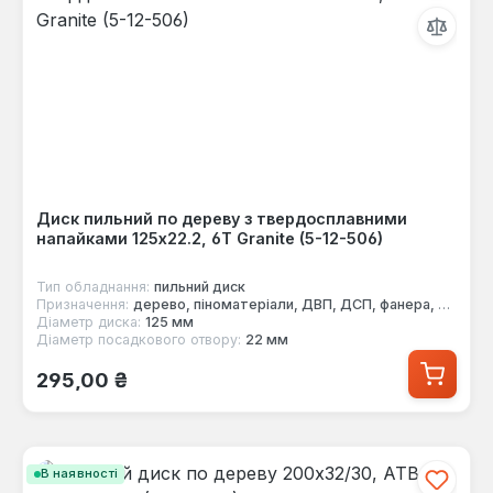
Диск пильний по дереву з твердосплавними
напайками 125x22.2, 6Т Granite (5-12-506)
Тип обладнання:
пильний диск
Призначення:
дерево, піноматеріали, ДВП, ДСП, фанера, МДФ
Діаметр диска:
125 мм
Діаметр посадкового отвору:
22 мм
Звичайна ціна:
295,00 ₴
В наявності