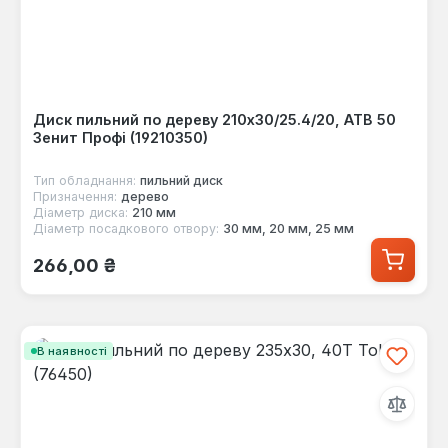
Диск пильний по дереву 210x30/25.4/20, ATB 50
Зенит Профі (19210350)
Тип обладнання:
пильний диск
Призначення:
дерево
Діаметр диска:
210 мм
Діаметр посадкового отвору:
30 мм, 20 мм, 25 мм
Звичайна ціна:
266,00 ₴
В наявності