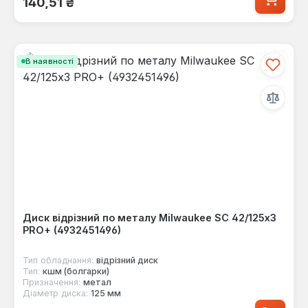
140,51 ₴
В наявності
Диск відрізний по металу Milwaukee SC 42/125х3
PRO+ (4932451496)
Тип обладнання:
відрізний диск
Тип:
кшм (болгарки)
Призначення:
метал
Діаметр диска:
125 мм