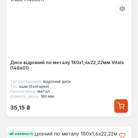
Диск відрізний по металу 180х1,6х22,22мм Vitals
(148601)
Тип обладнання:
відрізний диск
Тип:
кшм (болгарки)
Призначення:
метал
Діаметр диска:
180 мм
Звичайна ціна:
35,15 ₴
В наявності