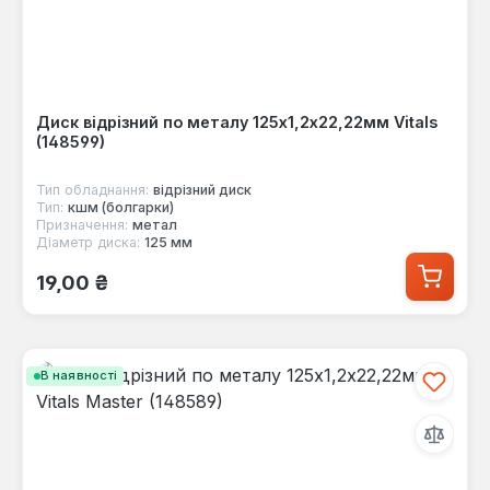
Диск відрізний по металу 125х1,2х22,22мм Vitals
(148599)
Тип обладнання:
відрізний диск
Тип:
кшм (болгарки)
Призначення:
метал
Діаметр диска:
125 мм
Звичайна ціна:
19,00 ₴
В наявності