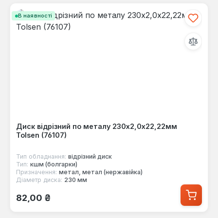
В наявності
Диск відрізний по металу 230х2,0х22,22мм
Tolsen (76107)
Тип обладнання:
відрізний диск
Тип:
кшм (болгарки)
Призначення:
метал, метал (нержавійка)
Діаметр диска:
230 мм
Звичайна ціна:
82,00 ₴