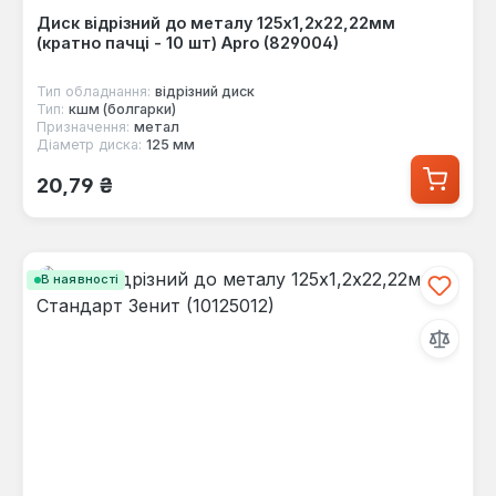
Диск відрізний до металу 125х1,2х22,22мм
(кратно пачці - 10 шт) Apro (829004)
Тип обладнання:
відрізний диск
Тип:
кшм (болгарки)
Призначення:
метал
Діаметр диска:
125 мм
Звичайна ціна:
20,79 ₴
В наявності