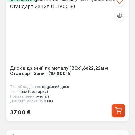
Диск відрізний по металу 180х1,6х22,22мм
Стандарт Зенит (10180016)
Тип обладнання:
відрізний диск
Тип:
кшм (болгарки)
Призначення:
метал
Діаметр диска:
180 мм
Звичайна ціна:
37,00 ₴