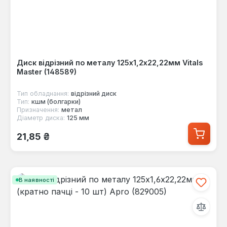
Диск відрізний по металу 125х1,2х22,22мм Vitals
Master (148589)
Тип обладнання:
відрізний диск
Тип:
кшм (болгарки)
Призначення:
метал
Діаметр диска:
125 мм
Звичайна ціна:
21,85 ₴
В наявності