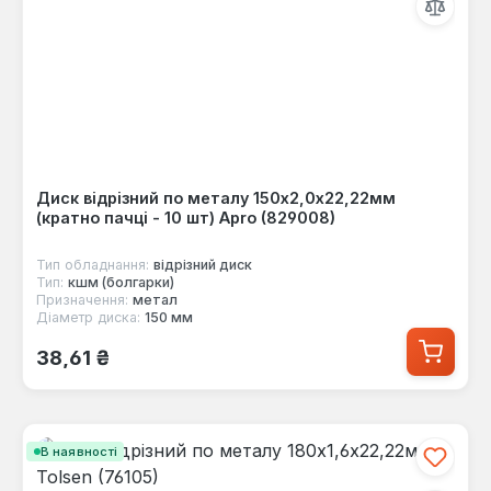
Диск відрізний по металу 150х2,0х22,22мм
(кратно пачці - 10 шт) Apro (829008)
Тип обладнання:
відрізний диск
Тип:
кшм (болгарки)
Призначення:
метал
Діаметр диска:
150 мм
Звичайна ціна:
38,61 ₴
В наявності