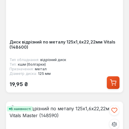
Диск відрізний по металу 125х1,6х22,22мм Vitals
(148600)
Тип обладнання:
відрізний диск
Тип:
кшм (болгарки)
Призначення:
метал
Діаметр диска:
125 мм
Звичайна ціна:
19,95 ₴
В наявності