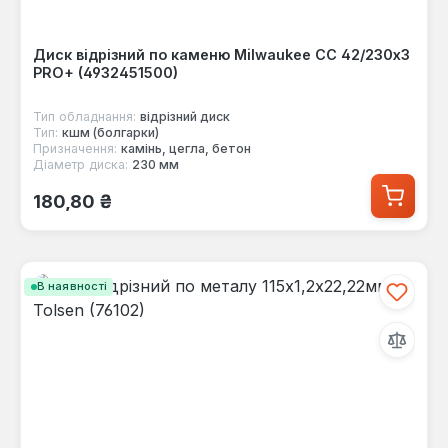
Диск відрізний по каменю Milwaukee CC 42/230х3
PRO+ (4932451500)
Тип обладнання:
відрізний диск
Тип:
кшм (болгарки)
Призначення:
камінь, цегла, бетон
Діаметр диска:
230 мм
Звичайна ціна:
180,80 ₴
В наявності