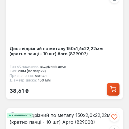
Диск відрізний по металу 150х1,6х22,22мм
(кратно пачці - 10 шт) Apro (829007)
Тип обладнання:
відрізний диск
Тип:
кшм (болгарки)
Призначення:
метал
Діаметр диска:
150 мм
Звичайна ціна:
38,61 ₴
В наявності