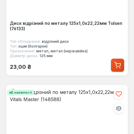
Диск відрізний по металу 125х1,0х22,22мм Tolsen
(76133)
Тип обладнання:
відрізний диск
Тип:
кшм (болгарки)
Призначення:
метал, метал (нержавійка)
Діаметр диска:
125 мм
Звичайна ціна:
23,00 ₴
В наявності