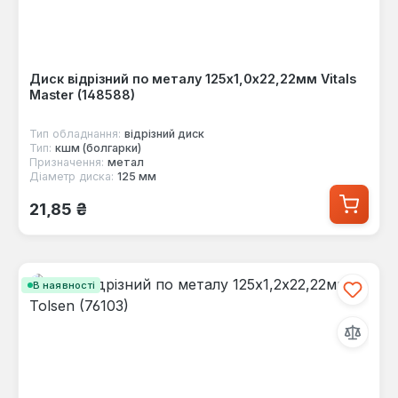
Диск відрізний по металу 125х1,0х22,22мм Vitals
Master (148588)
Тип обладнання:
відрізний диск
Тип:
кшм (болгарки)
Призначення:
метал
Діаметр диска:
125 мм
Звичайна ціна:
21,85 ₴
В наявності