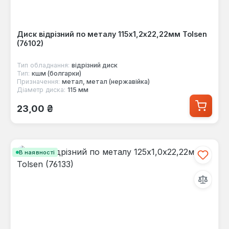
Диск відрізний по металу 115х1,2х22,22мм Tolsen
(76102)
Тип обладнання:
відрізний диск
Тип:
кшм (болгарки)
Призначення:
метал, метал (нержавійка)
Діаметр диска:
115 мм
Звичайна ціна:
23,00 ₴
В наявності