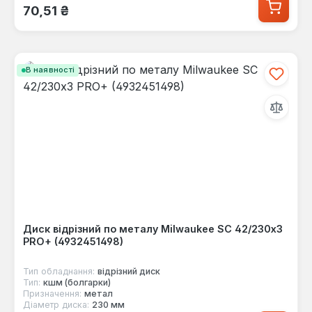
Звичайна ціна:
70,51 ₴
В наявності
Диск відрізний по металу Milwaukee SC 42/230х3
PRO+ (4932451498)
Тип обладнання:
відрізний диск
Тип:
кшм (болгарки)
Призначення:
метал
Діаметр диска:
230 мм