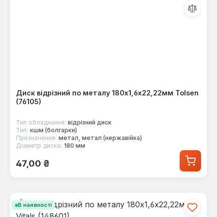
Диск відрізний по металу 180х1,6х22,22мм Tolsen
(76105)
Тип обладнання:
відрізний диск
Тип:
кшм (болгарки)
Призначення:
метал, метал (нержавійка)
Діаметр диска:
180 мм
Звичайна ціна:
47,00 ₴
В наявності