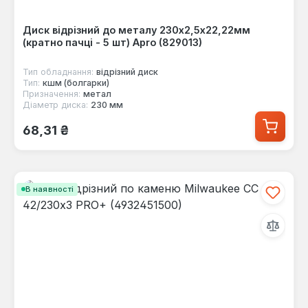
Диск відрізний до металу 230х2,5х22,22мм
(кратно пачці - 5 шт) Apro (829013)
Тип обладнання:
відрізний диск
Тип:
кшм (болгарки)
Призначення:
метал
Діаметр диска:
230 мм
Звичайна ціна:
68,31 ₴
В наявності