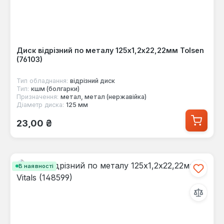
Диск відрізний по металу 125х1,2х22,22мм Tolsen
(76103)
Тип обладнання:
відрізний диск
Тип:
кшм (болгарки)
Призначення:
метал, метал (нержавійка)
Діаметр диска:
125 мм
Звичайна ціна:
23,00 ₴
В наявності