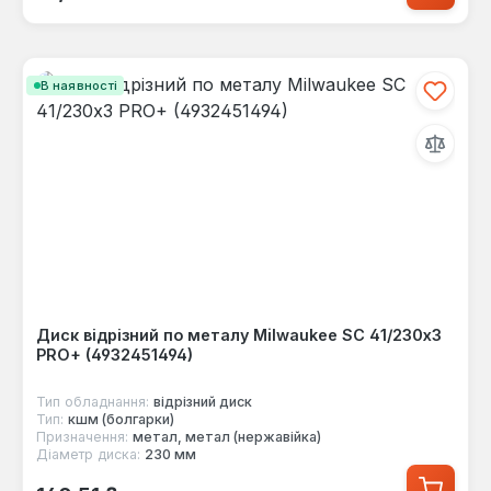
В наявності
Диск відрізний по металу Milwaukee SC 41/230х3
PRO+ (4932451494)
Тип обладнання:
відрізний диск
Тип:
кшм (болгарки)
Призначення:
метал, метал (нержавійка)
Діаметр диска:
230 мм
Звичайна ціна: