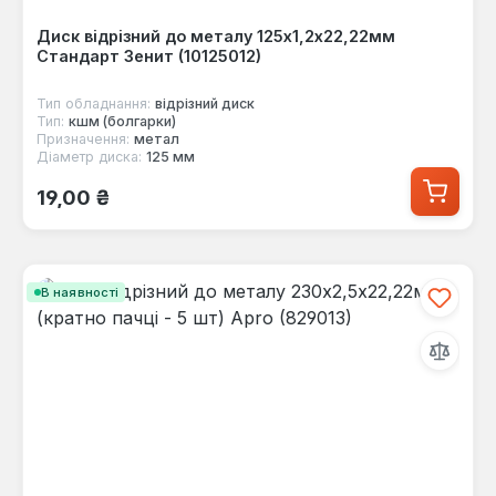
Диск відрізний до металу 125х1,2х22,22мм
Стандарт Зенит (10125012)
Тип обладнання:
відрізний диск
Тип:
кшм (болгарки)
Призначення:
метал
Діаметр диска:
125 мм
Звичайна ціна:
19,00 ₴
В наявності