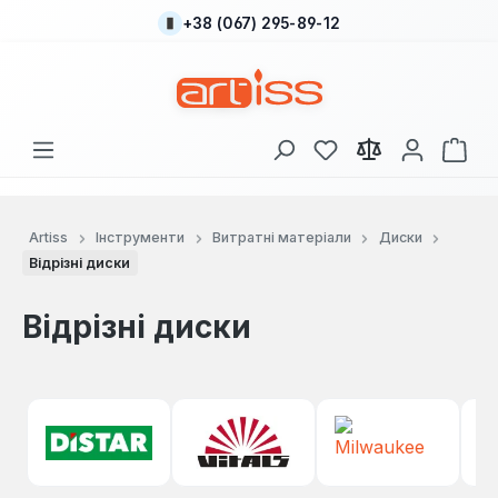
+38 (067) 295-89-12
Перейти до основного вмісту
У вас є 0 у списку
Кош
Artiss
Інструменти
Витратні матеріали
Диски
Відрізні диски
Відрізні диски