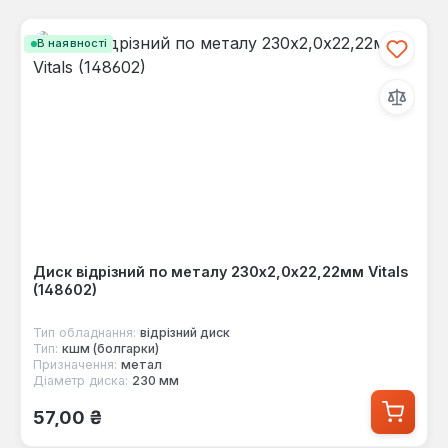
В наявності
Диск відрізний по металу 230х2,0х22,22мм Vitals
(148602)
Тип обладнання:
відрізний диск
Тип:
кшм (болгарки)
Призначення:
метал
Діаметр диска:
230 мм
Звичайна ціна:
57,00 ₴