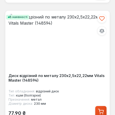
В наявності
Диск відрізний по металу 230х2,5х22,22мм Vitals
Master (148594)
Тип обладнання:
відрізний диск
Тип:
кшм (болгарки)
Призначення:
метал
Діаметр диска:
230 мм
Звичайна ціна:
77,90 ₴