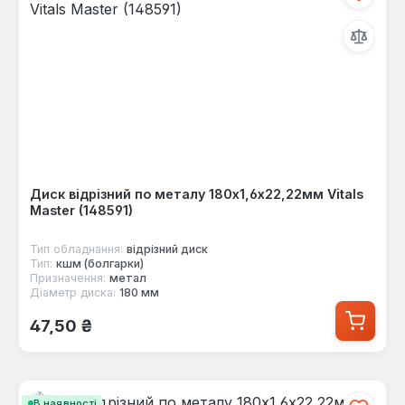
Диск відрізний по металу 180х1,6х22,22мм Vitals
Master (148591)
Тип обладнання:
відрізний диск
Тип:
кшм (болгарки)
Призначення:
метал
Діаметр диска:
180 мм
Звичайна ціна:
47,50 ₴
В наявності