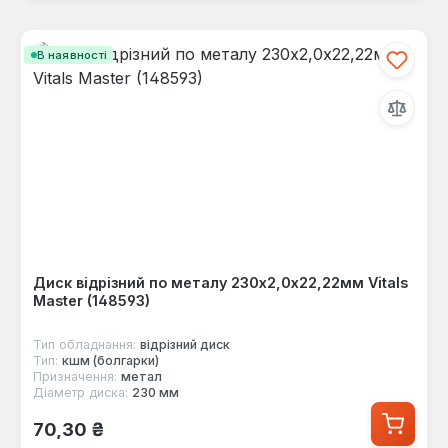
В наявності
Диск відрізний по металу 230х2,0х22,22мм Vitals
Master (148593)
Тип обладнання:
відрізний диск
Тип:
кшм (болгарки)
Призначення:
метал
Діаметр диска:
230 мм
Звичайна ціна:
70,30 ₴