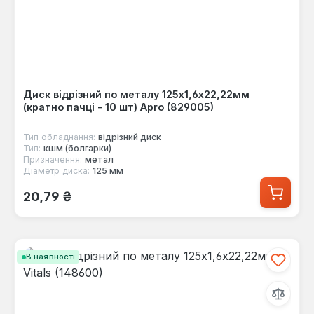
Диск відрізний по металу 125х1,6х22,22мм
(кратно пачці - 10 шт) Apro (829005)
Тип обладнання:
відрізний диск
Тип:
кшм (болгарки)
Призначення:
метал
Діаметр диска:
125 мм
Звичайна ціна:
20,79 ₴
В наявності