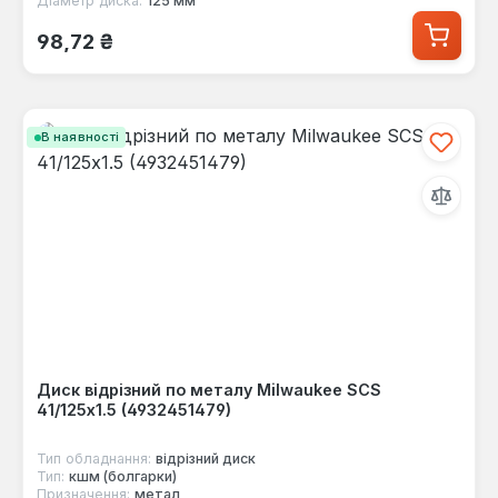
Діаметр диска:
125 мм
Звичайна ціна:
98,72 ₴
В наявності
Диск відрізний по металу Milwaukee SCS
41/125х1.5 (4932451479)
Тип обладнання:
відрізний диск
Тип:
кшм (болгарки)
Призначення:
метал