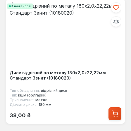
В наявності
Диск відрізний по металу 180х2,0х22,22мм
Стандарт Зенит (10180020)
Тип обладнання:
відрізний диск
Тип:
кшм (болгарки)
Призначення:
метал
Діаметр диска:
180 мм
Звичайна ціна:
38,00 ₴