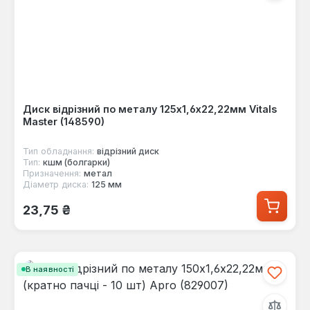
Диск відрізний по металу 125х1,6х22,22мм Vitals
Master (148590)
Тип обладнання:
відрізний диск
Тип:
кшм (болгарки)
Призначення:
метал
Діаметр диска:
125 мм
Звичайна ціна:
23,75 ₴
В наявності