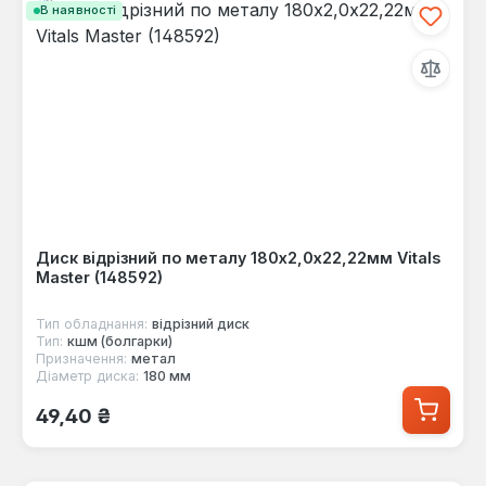
В наявності
Диск відрізний по металу 180х2,0х22,22мм Vitals
Master (148592)
Тип обладнання:
відрізний диск
Тип:
кшм (болгарки)
Призначення:
метал
Діаметр диска:
180 мм
Звичайна ціна:
49,40 ₴