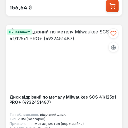
Звичайна ціна:
156,64 ₴
В наявності
Диск відрізний по металу Milwaukee SCS 41/125х1
PRO+ (4932451487)
Тип обладнання:
відрізний диск
Тип:
кшм (болгарки)
Призначення:
метал, метал (нержавійка)