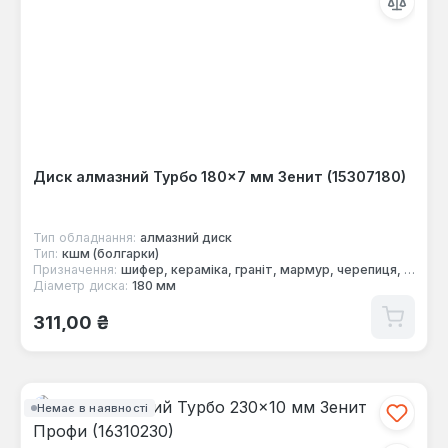
Диск алмазний Турбо 180×7 мм Зенит (15307180)
Тип обладнання:
алмазний диск
Тип:
кшм (болгарки)
Призначення:
шифер, кераміка, граніт, мармур, черепиця, цегла, бетон
Діаметр диска:
180 мм
Звичайна ціна:
311,00 ₴
Немає в наявності