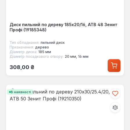
Диск пильний по дереву 185x20/16, ATB 48 Зенит
Профі (19185348)
Тип обладнання:
пильний диск
Призначення:
дерево
Діаметр диска:
185 мм
Діаметр посадкового отвору:
20 мм, 16 мм
Звичайна ціна:
308,00 ₴
В наявності