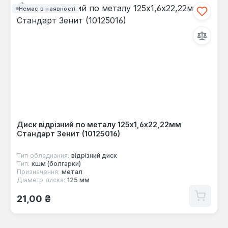
Немає в наявності
Диск відрізний по металу 125х1,6х22,22мм
Стандарт Зенит (10125016)
Тип обладнання:
відрізний диск
Тип:
кшм (болгарки)
Призначення:
метал
Діаметр диска:
125 мм
Звичайна ціна:
21,00 ₴