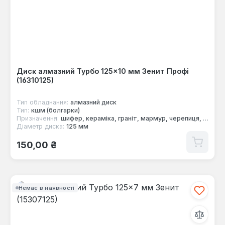
Диск алмазний Турбо 125×10 мм Зенит Профі
(16310125)
Тип обладнання:
алмазний диск
Тип:
кшм (болгарки)
Призначення:
шифер, кераміка, граніт, мармур, черепиця, цегла, бетон
Діаметр диска:
125 мм
Звичайна ціна:
150,00 ₴
Немає в наявності