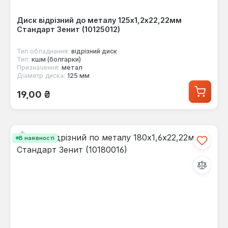
Диск відрізний до металу 125х1,2х22,22мм
Стандарт Зенит (10125012)
Тип обладнання:
відрізний диск
Тип:
кшм (болгарки)
Призначення:
метал
Діаметр диска:
125 мм
Звичайна ціна:
19,00 ₴
В наявності