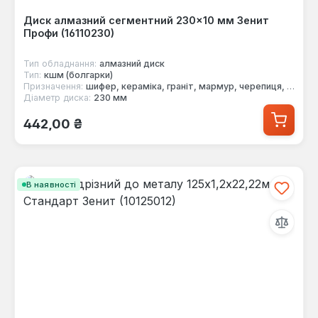
Диск алмазний сегментний 230×10 мм Зенит
Профи (16110230)
Тип обладнання:
алмазний диск
Тип:
кшм (болгарки)
Призначення:
шифер, кераміка, граніт, мармур, черепиця, цегла, бетон
Діаметр диска:
230 мм
Звичайна ціна:
442,00 ₴
В наявності