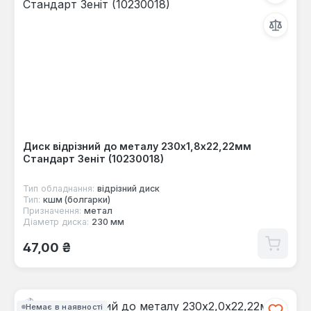
Диск відрізний до металу 230х1,8х22,22мм
Стандарт Зеніт (10230018)
Тип обладнання:
відрізний диск
Тип:
кшм (болгарки)
Призначення:
метал
Діаметр диска:
230 мм
Звичайна ціна:
47,00 ₴
Немає в наявності