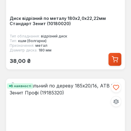
Диск відрізний по металу 180х2,0х22,22мм
Стандарт Зенит (10180020)
Тип обладнання:
відрізний диск
Тип:
кшм (болгарки)
Призначення:
метал
Діаметр диска:
180 мм
Звичайна ціна:
38,00 ₴
В наявності