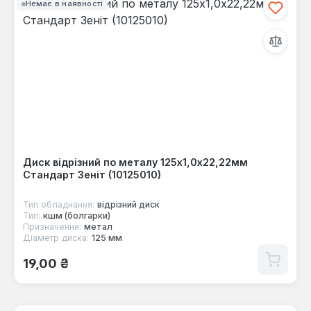
Немає в наявності
Диск відрізний по металу 125х1,0х22,22мм
Стандарт Зеніт (10125010)
Тип обладнання:
відрізний диск
Тип:
кшм (болгарки)
Призначення:
метал
Діаметр диска:
125 мм
Звичайна ціна:
19,00 ₴