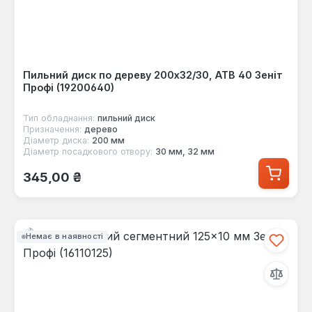
Пильний диск по дереву 200x32/30, ATB 40 Зеніт
Профі (19200640)
Тип обладнання:
пильний диск
Призначення:
дерево
Діаметр диска:
200 мм
Діаметр посадкового отвору:
30 мм, 32 мм
Звичайна ціна:
345,00 ₴
Немає в наявності