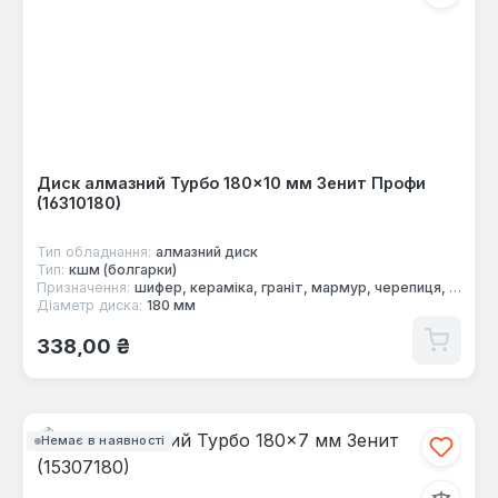
Диск алмазний Турбо 180×10 мм Зенит Профи
(16310180)
Тип обладнання:
алмазний диск
Тип:
кшм (болгарки)
Призначення:
шифер, кераміка, граніт, мармур, черепиця, цегла, бетон
Діаметр диска:
180 мм
Звичайна ціна:
338,00 ₴
Немає в наявності