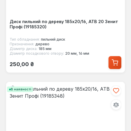
Диск пильний по дереву 185x20/16, ATB 20 Зенит
Профі (19185320)
Тип обладнання:
пильний диск
Призначення:
дерево
Діаметр диска:
185 мм
Діаметр посадкового отвору:
20 мм, 16 мм
Звичайна ціна:
250,00 ₴
В наявності