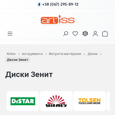
+38 (067) 295-89-12
Перейти до основного вмісту
У вас є 0 у списку
Кош
Artiss
Інструменти
Витратні матеріали
Диски
Диски Зенит
Диски Зенит