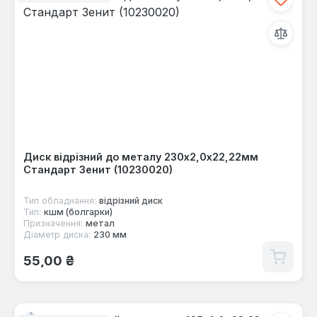
Диск відрізний до металу 230х2,0х22,22мм
Стандарт Зенит (10230020)
Тип обладнання:
відрізний диск
Тип:
кшм (болгарки)
Призначення:
метал
Діаметр диска:
230 мм
Звичайна ціна:
55,00 ₴