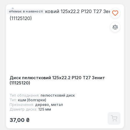
Немає в наявності
Диск пелюстковий 125x22.2 Р120 Т27 Зенит
(11125120)
Тип обладнання:
пелюстковий диск
Тип:
кшм (болгарки)
Призначення:
дерево, метал
Діаметр диска:
125 мм
Звичайна ціна:
37,00 ₴