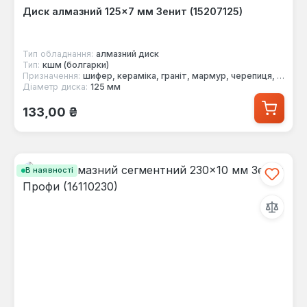
Диск алмазний 125×7 мм Зенит (15207125)
Тип обладнання:
алмазний диск
Тип:
кшм (болгарки)
Призначення:
шифер, кераміка, граніт, мармур, черепиця, цегла, бетон
Діаметр диска:
125 мм
Звичайна ціна:
133,00 ₴
В наявності