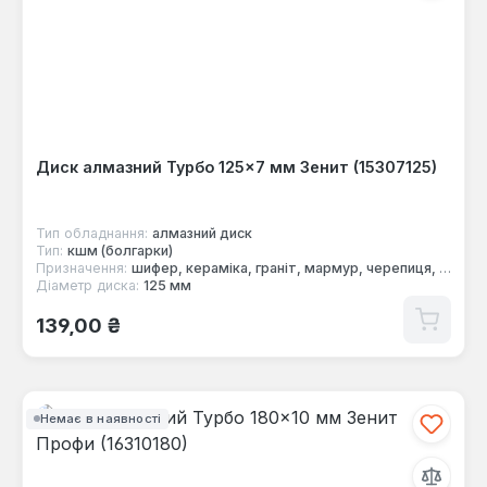
Диск алмазний Турбо 125×7 мм Зенит (15307125)
Тип обладнання:
алмазний диск
Тип:
кшм (болгарки)
Призначення:
шифер, кераміка, граніт, мармур, черепиця, цегла, бетон
Діаметр диска:
125 мм
Звичайна ціна:
139,00 ₴
Немає в наявності