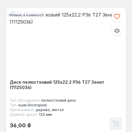
Немає в наявності
Диск пелюстковий 125x22.2 Р36 Т27 Зенит
(11125036)
Тип обладнання:
пелюстковий диск
Тип:
кшм (болгарки)
Призначення:
дерево, метал
Діаметр диска:
125 мм
Звичайна ціна:
36,00 ₴