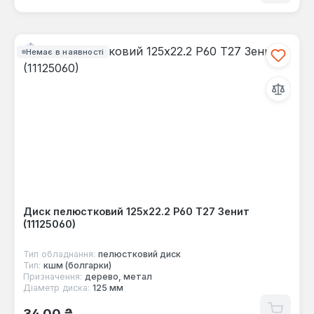
Немає в наявності
Диск пелюстковий 125x22.2 Р60 Т27 Зенит
(11125060)
Тип обладнання:
пелюстковий диск
Тип:
кшм (болгарки)
Призначення:
дерево, метал
Діаметр диска:
125 мм
Звичайна ціна:
34,00 ₴