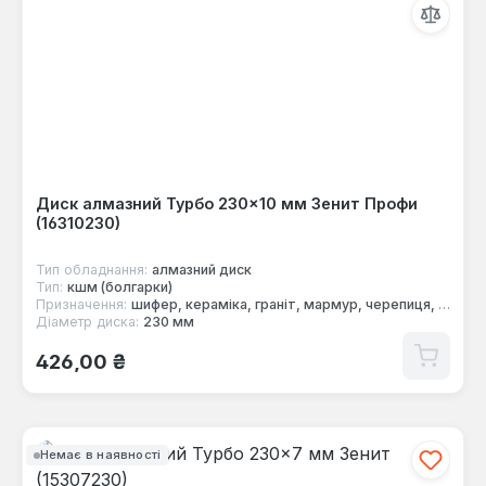
Диск алмазний Турбо 230×10 мм Зенит Профи
(16310230)
Тип обладнання:
алмазний диск
Тип:
кшм (болгарки)
Призначення:
шифер, кераміка, граніт, мармур, черепиця, цегла, бетон
Діаметр диска:
230 мм
Звичайна ціна:
426,00 ₴
Немає в наявності