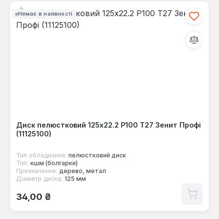
Немає в наявності
Диск пелюстковий 125x22.2 Р100 Т27 Зенит Профі
(11125100)
Тип обладнання:
пелюстковий диск
Тип:
кшм (болгарки)
Призначення:
дерево, метал
Діаметр диска:
125 мм
Звичайна ціна:
34,00 ₴