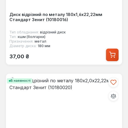
Диск відрізний по металу 180х1,6х22,22мм
Стандарт Зенит (10180016)
Тип обладнання:
відрізний диск
Тип:
кшм (болгарки)
Призначення:
метал
Діаметр диска:
180 мм
Звичайна ціна:
37,00 ₴
В наявності