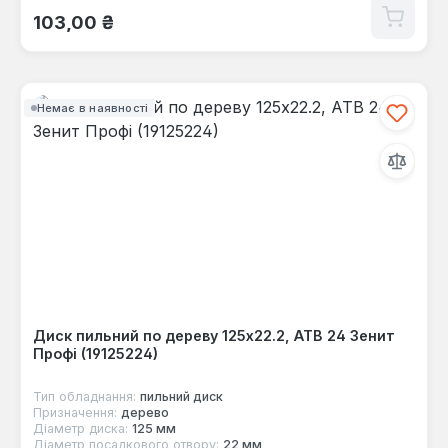
Звичайна ціна:
103,00 ₴
Немає в наявності
Диск пильний по дереву 125x22.2, ATB 24 Зенит
Профі (19125224)
Тип обладнання:
пильний диск
Призначення:
дерево
Діаметр диска:
125 мм
Діаметр посадкового отвору:
22 мм