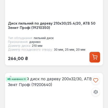
Диск пильний по дереву 210x30/25.4/20, ATB 50
Зенит Профі (19210350)
Тип обладнання:
пильний диск
Призначення:
дерево
Діаметр диска:
210 мм
Діаметр посадкового отвору:
30 мм, 25 мм, 20 мм
Звичайна ціна:
266,00 ₴
В наявності