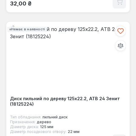
Звичайна ціна:
32,00 ₴
Немає в наявності
Диск пильний по дереву 125x22.2, ATB 24 Зенит
(18125224)
Тип обладнання:
пильний диск
Призначення:
дерево
Діаметр диска:
125 мм
Діаметр посадкового отвору:
22 мм