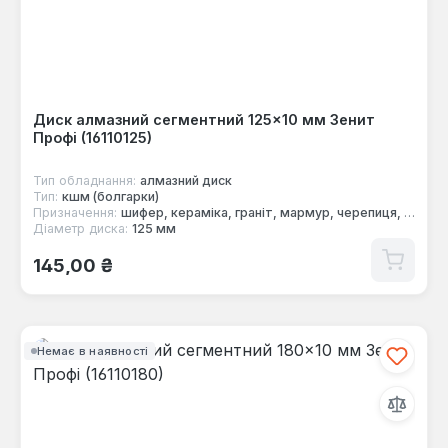
Диск алмазний сегментний 125×10 мм Зенит
Профі (16110125)
Тип обладнання:
алмазний диск
Тип:
кшм (болгарки)
Призначення:
шифер, кераміка, граніт, мармур, черепиця, цегла, бетон
Діаметр диска:
125 мм
Звичайна ціна:
145,00 ₴
Немає в наявності