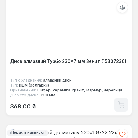
Диск алмазний Турбо 230×7 мм Зенит (15307230)
Тип обладнання:
алмазний диск
Тип:
кшм (болгарки)
Призначення:
шифер, кераміка, граніт, мармур, черепиця, цегла, бетон
Діаметр диска:
230 мм
Звичайна ціна:
368,00 ₴
Немає в наявності