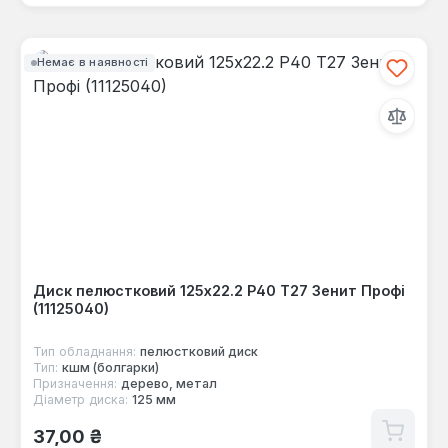
Немає в наявності
Диск пелюстковий 125x22.2 Р40 Т27 Зенит Профі
(11125040)
Тип обладнання:
пелюстковий диск
Тип:
кшм (болгарки)
Призначення:
дерево, метал
Діаметр диска:
125 мм
Звичайна ціна:
37,00 ₴