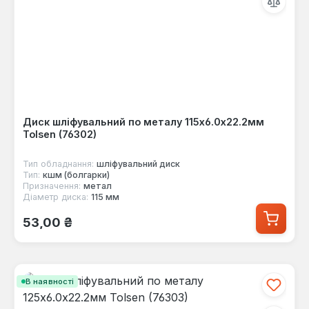
Диск шліфувальний по металу 115х6.0х22.2мм
Tolsen (76302)
Тип обладнання:
шліфувальний диск
Тип:
кшм (болгарки)
Призначення:
метал
Діаметр диска:
115 мм
Звичайна ціна:
53,00 ₴
В наявності