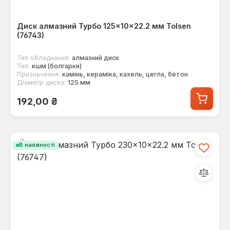
Диск алмазний Турбо 125×10×22.2 мм Tolsen
(76743)
Тип обладнання:
алмазний диск
Тип:
кшм (болгарки)
Призначення:
камінь, кераміка, кахель, цегла, бетон
Діаметр диска:
125 мм
Звичайна ціна:
192,00 ₴
В наявності