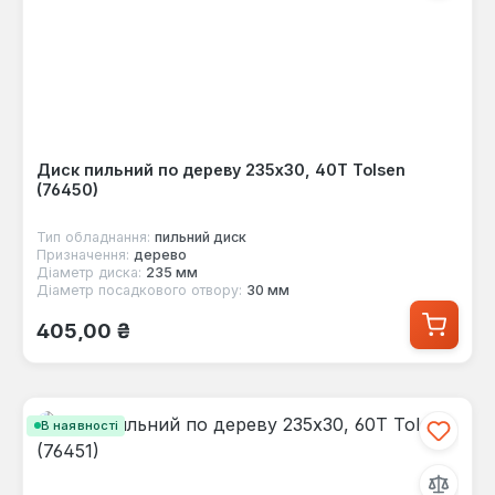
Диск пильний по дереву 235x30, 40Т Tolsen
(76450)
Тип обладнання:
пильний диск
Призначення:
дерево
Діаметр диска:
235 мм
Діаметр посадкового отвору:
30 мм
Звичайна ціна:
405,00 ₴
В наявності