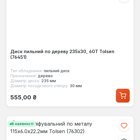
Диск пильний по дереву 235x30, 60Т Tolsen
(76451)
Тип обладнання:
пильний диск
Призначення:
дерево
Діаметр диска:
235 мм
Діаметр посадкового отвору:
30 мм
Звичайна ціна:
555,00 ₴
В наявності