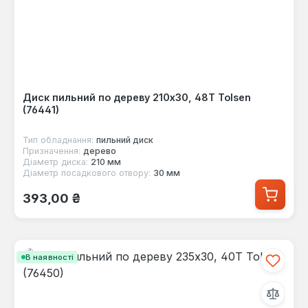
Диск пильний по дереву 210x30, 48Т Tolsen
(76441)
Тип обладнання:
пильний диск
Призначення:
дерево
Діаметр диска:
210 мм
Діаметр посадкового отвору:
30 мм
Звичайна ціна:
393,00 ₴
В наявності