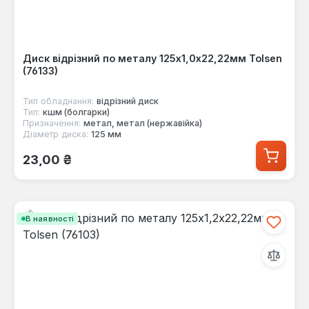
Диск відрізний по металу 125х1,0х22,22мм Tolsen
(76133)
Тип обладнання:
відрізний диск
Тип:
кшм (болгарки)
Призначення:
метал, метал (нержавійка)
Діаметр диска:
125 мм
Звичайна ціна:
23,00 ₴
В наявності