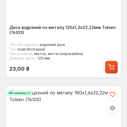
Диск відрізний по металу 125х1,2х22,22мм Tolsen
(76103)
Тип обладнання:
відрізний диск
Тип:
кшм (болгарки)
Призначення:
метал, метал (нержавійка)
Діаметр диска:
125 мм
Звичайна ціна:
23,00 ₴
В наявності