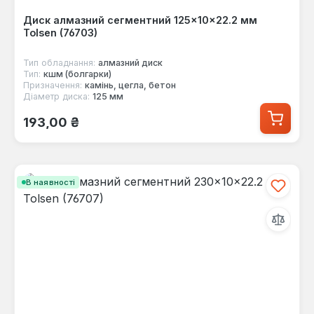
Диск алмазний сегментний 125×10×22.2 мм
Tolsen (76703)
Тип обладнання:
алмазний диск
Тип:
кшм (болгарки)
Призначення:
камінь, цегла, бетон
Діаметр диска:
125 мм
Звичайна ціна:
193,00 ₴
В наявності