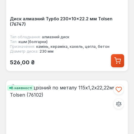
Диск алмазний Турбо 230×10×22.2 мм Tolsen
(76747)
Тип обладнання:
алмазний диск
Тип:
кшм (болгарки)
Призначення:
камінь, кераміка, кахель, цегла, бетон
Діаметр диска:
230 мм
Звичайна ціна:
526,00 ₴
В наявності