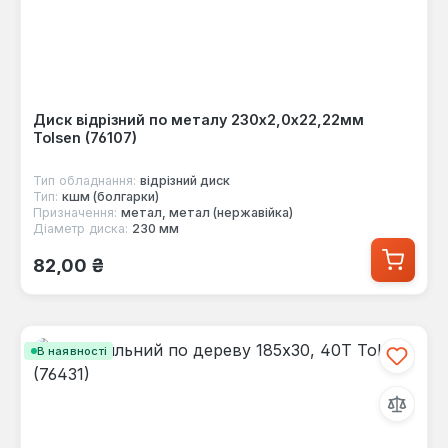
Диск відрізний по металу 230х2,0х22,22мм
Tolsen (76107)
Тип обладнання:
відрізний диск
Тип:
кшм (болгарки)
Призначення:
метал, метал (нержавійка)
Діаметр диска:
230 мм
Звичайна ціна:
82,00 ₴
В наявності