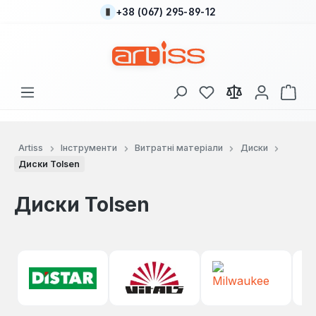
+38 (067) 295-89-12
Перейти до основного вмісту
У вас є 0 у списку
Кош
Artiss
Інструменти
Витратні матеріали
Диски
Диски Tolsen
Диски Tolsen