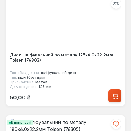
Диск шліфувальний по металу 125х6.0х22.2мм
Tolsen (76303)
Тип обладнання:
шліфувальний диск
Тип:
кшм (болгарки)
Призначення:
метал
Діаметр диска:
125 мм
Звичайна ціна:
50,00 ₴
В наявності