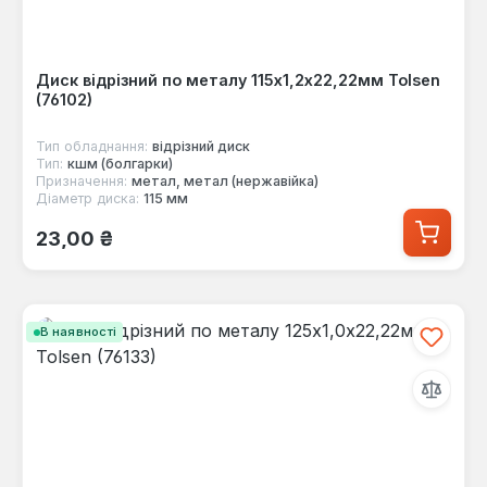
Диск відрізний по металу 115х1,2х22,22мм Tolsen
(76102)
Тип обладнання:
відрізний диск
Тип:
кшм (болгарки)
Призначення:
метал, метал (нержавійка)
Діаметр диска:
115 мм
Звичайна ціна:
23,00 ₴
В наявності