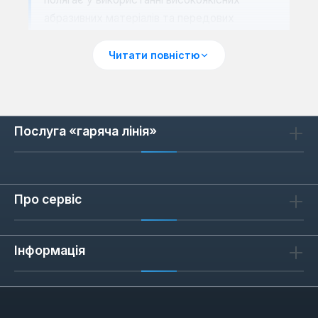
абразивних матеріалів та передових
технологій зв'язки, що забезпечує
оптимальне співвідношення швидкості
Читати повністю
різання/шліфування та зносостійкості.
Кожен диск проходить ретельне
тестування, щоб відповідати міжнародним
стандартам безпеки та продуктивності. Це
Послуга «гаряча лінія»
дозволяє досягати чистих зрізів та
рівномірного шліфування без зайвих зусиль.
Високоякісні абразиви:
Забезпечують
Про сервіс
швидке та ефективне видалення
матеріалу.
Інформація
Міцна зв'язка:
Гарантує довговічність
диска та безпеку під час роботи.
Точна геометрія:
Мінімізує вібрації та
підвищує точність обробки.