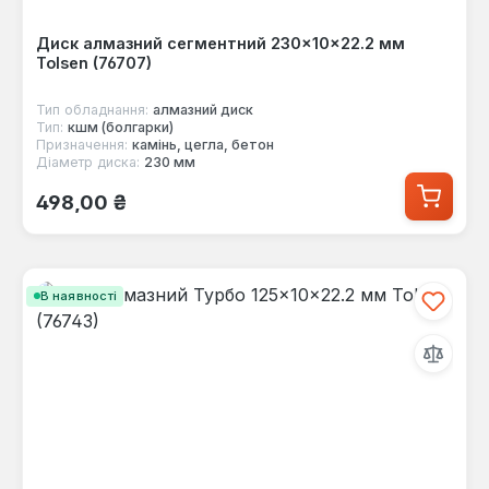
Диск алмазний сегментний 230×10×22.2 мм
Tolsen (76707)
Тип обладнання:
алмазний диск
Тип:
кшм (болгарки)
Призначення:
камінь, цегла, бетон
Діаметр диска:
230 мм
Звичайна ціна:
498,00 ₴
В наявності