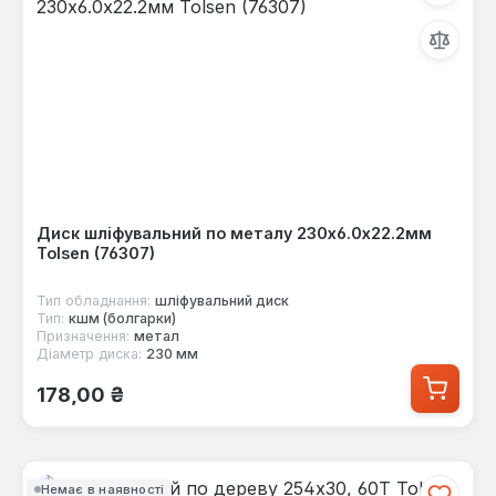
Диск шліфувальний по металу 230х6.0х22.2мм
Tolsen (76307)
Тип обладнання:
шліфувальний диск
Тип:
кшм (болгарки)
Призначення:
метал
Діаметр диска:
230 мм
Звичайна ціна:
178,00 ₴
Немає в наявності