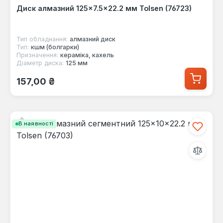
Диск алмазний 125×7.5×22.2 мм Tolsen (76723)
Тип обладнання:
алмазний диск
Тип:
кшм (болгарки)
Призначення:
кераміка, кахель
Діаметр диска:
125 мм
Звичайна ціна:
157,00 ₴
В наявності