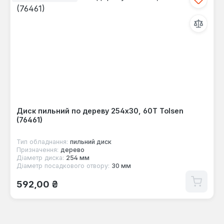
Диск пильний по дереву 254x30, 60Т Tolsen
(76461)
Тип обладнання:
пильний диск
Призначення:
дерево
Діаметр диска:
254 мм
Діаметр посадкового отвору:
30 мм
Звичайна ціна:
592,00 ₴