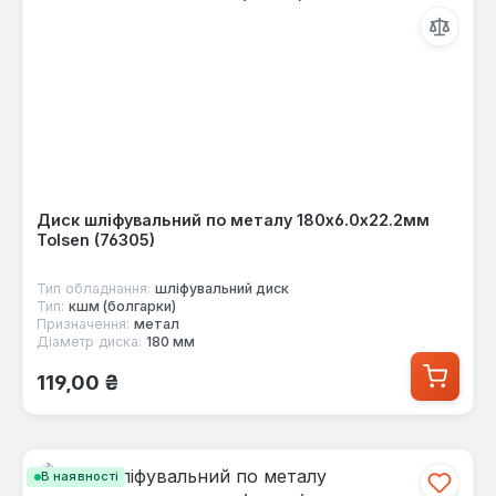
Диск шліфувальний по металу 180х6.0х22.2мм
Tolsen (76305)
Тип обладнання:
шліфувальний диск
Тип:
кшм (болгарки)
Призначення:
метал
Діаметр диска:
180 мм
Звичайна ціна:
119,00 ₴
В наявності