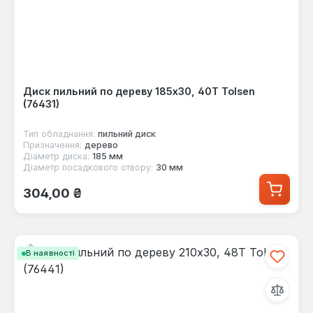
Диск пильний по дереву 185x30, 40Т Tolsen
(76431)
Тип обладнання:
пильний диск
Призначення:
дерево
Діаметр диска:
185 мм
Діаметр посадкового отвору:
30 мм
Звичайна ціна:
304,00 ₴
В наявності