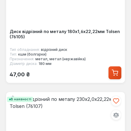
Диск відрізний по металу 180х1,6х22,22мм Tolsen
(76105)
Тип обладнання:
відрізний диск
Тип:
кшм (болгарки)
Призначення:
метал, метал (нержавійка)
Діаметр диска:
180 мм
Звичайна ціна:
47,00 ₴
В наявності