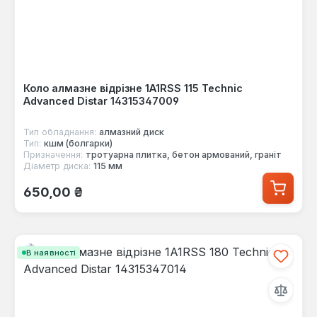
Коло алмазне відрізне 1A1RSS 115 Technic
Advanced Distar 14315347009
Тип обладнання:
алмазний диск
Тип:
кшм (болгарки)
Призначення:
тротуарна плитка, бетон армований, граніт
Діаметр диска:
115 мм
Звичайна ціна:
650,00 ₴
В наявності