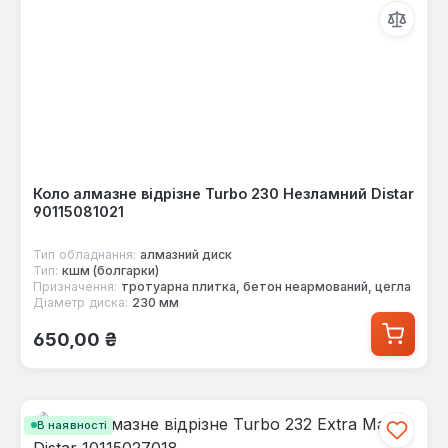
Коло алмазне відрізне Turbo 230 Незламний Distar
90115081021
Тип обладнання:
алмазний диск
Тип:
кшм (болгарки)
Призначення:
тротуарна плитка, бетон неармований, цегла
Діаметр диска:
230 мм
Звичайна ціна:
650,00 ₴
В наявності