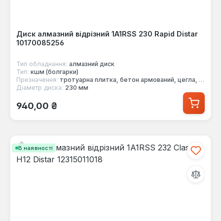
Диск алмазний відрізний 1A1RSS 230 Rapid Distar
10170085256
Тип обладнання:
алмазний диск
Тип:
кшм (болгарки)
Призначення:
тротуарна плитка, бетон армований, цегла, граніт
Діаметр диска:
230 мм
Звичайна ціна:
940,00 ₴
В наявності