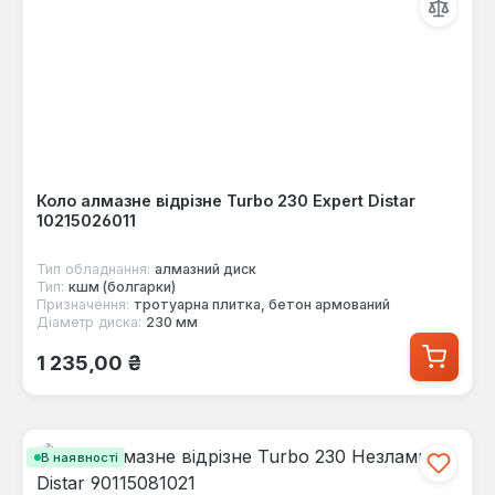
Коло алмазне відрізне Turbo 230 Expert Distar
10215026011
Тип обладнання:
алмазний диск
Тип:
кшм (болгарки)
Призначення:
тротуарна плитка, бетон армований
Діаметр диска:
230 мм
Звичайна ціна:
1 235,00 ₴
В наявності