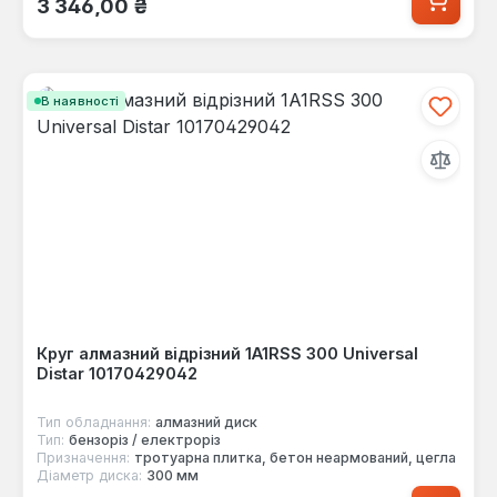
3 346,00 ₴
В наявності
Круг алмазний відрізний 1A1RSS 300 Universal
Distar 10170429042
Тип обладнання:
алмазний диск
Тип:
бензоріз / електроріз
Призначення:
тротуарна плитка, бетон неармований, цегла
Діаметр диска:
300 мм