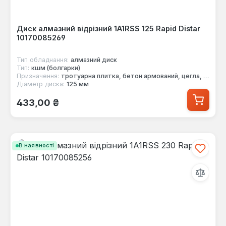
Диск алмазний відрізний 1A1RSS 125 Rapid Distar
10170085269
Тип обладнання:
алмазний диск
Тип:
кшм (болгарки)
Призначення:
тротуарна плитка, бетон армований, цегла, граніт
Діаметр диска:
125 мм
Звичайна ціна:
433,00 ₴
В наявності