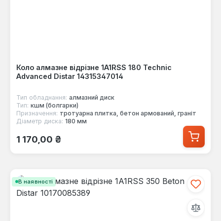
Коло алмазне відрізне 1A1RSS 180 Technic
Advanced Distar 14315347014
Тип обладнання:
алмазний диск
Тип:
кшм (болгарки)
Призначення:
тротуарна плитка, бетон армований, граніт
Діаметр диска:
180 мм
Звичайна ціна:
1 170,00 ₴
В наявності