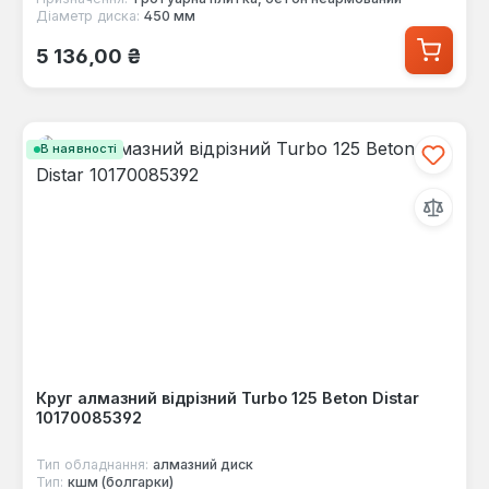
Діаметр диска:
450 мм
Звичайна ціна:
5 136,00 ₴
В наявності
Круг алмазний відрізний Turbo 125 Beton Distar
10170085392
Тип обладнання:
алмазний диск
Тип:
кшм (болгарки)