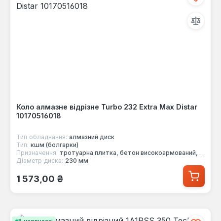
Коло алмазне відрізне Turbo 232 Extra Max Distar
10170516018
Тип обладнання:
алмазний диск
Тип:
кшм (болгарки)
Призначення:
тротуарна плитка, бетон високоармований, бетон армований, цегла
Діаметр диска:
230 мм
Звичайна ціна:
1 573,00 ₴
В наявності