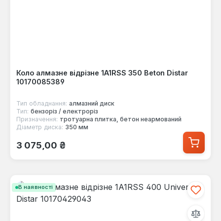
Коло алмазне відрізне 1A1RSS 350 Beton Distar
10170085389
Тип обладнання:
алмазний диск
Тип:
бензоріз / електроріз
Призначення:
тротуарна плитка, бетон неармований
Діаметр диска:
350 мм
Звичайна ціна:
3 075,00 ₴
В наявності