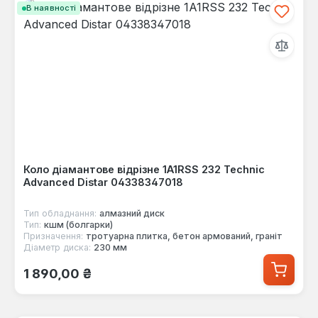
В наявності
Коло діамантове відрізне 1A1RSS 232 Technic
Advanced Distar 04338347018
Тип обладнання:
алмазний диск
Тип:
кшм (болгарки)
Призначення:
тротуарна плитка, бетон армований, граніт
Діаметр диска:
230 мм
Звичайна ціна:
1 890,00 ₴