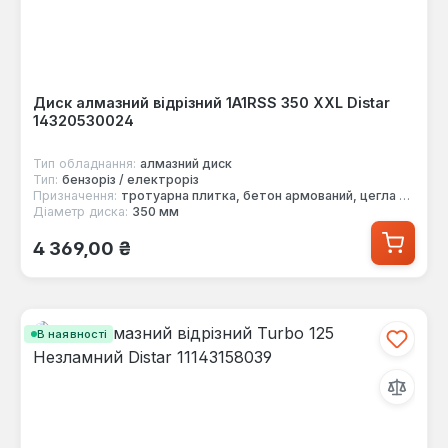
Диск алмазний відрізний 1A1RSS 350 XXL Distar
14320530024
Тип обладнання:
алмазний диск
Тип:
бензоріз / електроріз
Призначення:
тротуарна плитка, бетон армований, цегла тверда, вогнетривка
Діаметр диска:
350 мм
Звичайна ціна:
4 369,00 ₴
В наявності