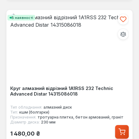
В наявності
Круг алмазний відрізний 1A1RSS 232 Technic
Advanced Distar 14315086018
Тип обладнання:
алмазний диск
Тип:
кшм (болгарки)
Призначення:
тротуарна плитка, бетон армований, граніт
Діаметр диска:
230 мм
Звичайна ціна:
1 480,00 ₴