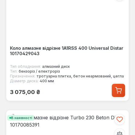
Коло алмазне відрізне 1A1RSS 400 Universal Distar
10170429043
Тип обладнання:
алмазний диск
Тип:
бензоріз / електроріз
Призначення:
тротуарна плитка, бетон неармований, цегла
Діаметр диска:
400 мм
Звичайна ціна:
3 075,00 ₴
В наявності