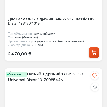
Диск алмазний відрізний 1A1RSS 232 Classic H12
Distar 12315011018
Тип обладнання:
алмазний диск
Тип:
кшм (болгарки)
Призначення:
тротуарна плитка, бетон армований
Діаметр диска:
230 мм
Звичайна ціна:
2 470,00 ₴
В наявності