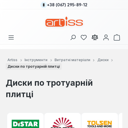
+38 (067) 295-89-12
Перейти до основного вмісту
У вас є 0 у списку
Кош
Artiss
Інструменти
Витратні матеріали
Диски
Диски по тротуарній плитці
Диски по тротуарній
плитці