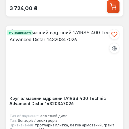
Звичайна ціна:
3 724,00 ₴
В наявності
Круг алмазний відрізний 1A1RSS 400 Technic
Advanced Distar 14320347026
Тип обладнання:
алмазний диск
Тип:
бензоріз / електроріз
Призначення:
тротуарна плитка, бетон армований, граніт