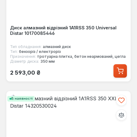
Диск алмазний відрізний 1A1RSS 350 Universal
Distar 10170085446
Тип обладнання:
алмазний диск
Тип:
бензоріз / електроріз
Призначення:
тротуарна плитка, бетон неармований, цегла
Діаметр диска:
350 мм
Звичайна ціна:
2 593,00 ₴
В наявності