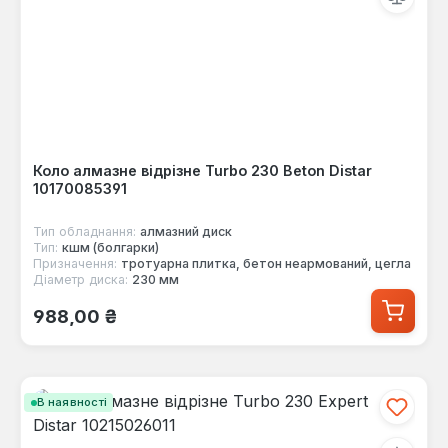
Коло алмазне відрізне Turbo 230 Beton Distar
10170085391
Тип обладнання:
алмазний диск
Тип:
кшм (болгарки)
Призначення:
тротуарна плитка, бетон неармований, цегла
Діаметр диска:
230 мм
Звичайна ціна:
988,00 ₴
В наявності