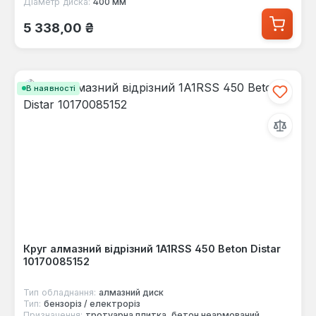
Діаметр диска:
400 мм
Звичайна ціна:
5 338,00 ₴
В наявності
Круг алмазний відрізний 1A1RSS 450 Beton Distar
10170085152
Тип обладнання:
алмазний диск
Тип:
бензоріз / електроріз
Призначення:
тротуарна плитка, бетон неармований