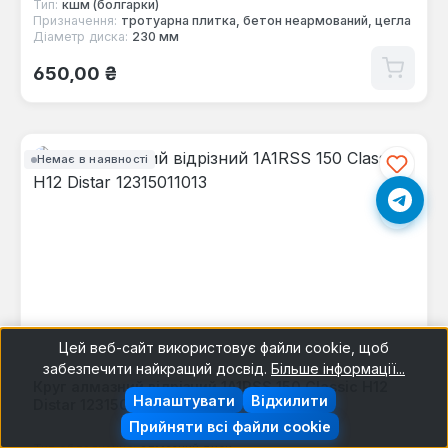
Тип:
кшм (болгарки)
Призначення:
тротуарна плитка, бетон неармований, цегла
Діаметр диска:
230 мм
Звичайна ціна:
650,00 ₴
Немає в наявності
Цей веб-сайт використовує файли cookie, щоб
забезпечити найкращий досвід.
Більше інформації...
Круг алмазний відрізний 1A1RSS 150 Classic H12
Налаштувати
Відхилити
Distar 12315011013
Прийняти всі файли cookie