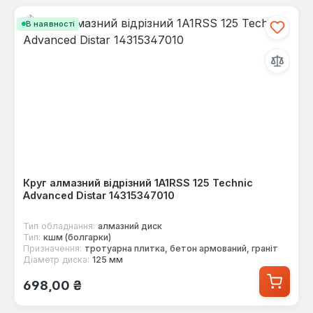
В наявності
Круг алмазний відрізний 1A1RSS 125 Technic
Advanced Distar 14315347010
Тип обладнання:
алмазний диск
Тип:
кшм (болгарки)
Призначення:
тротуарна плитка, бетон армований, граніт
Діаметр диска:
125 мм
Звичайна ціна:
698,00 ₴