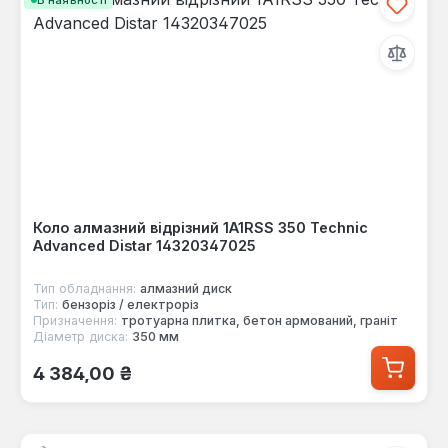
Коло алмазний відрізний 1A1RSS 350 Technic
Advanced Distar 14320347025
Тип обладнання:
алмазний диск
Тип:
бензоріз / електроріз
Призначення:
тротуарна плитка, бетон армований, граніт
Діаметр диска:
350 мм
Звичайна ціна:
4 384,00 ₴