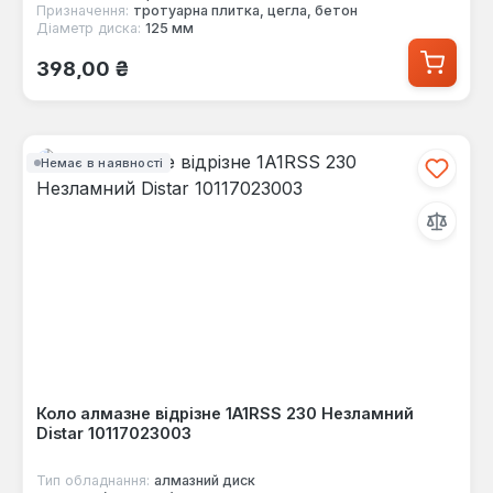
Призначення:
тротуарна плитка, цегла, бетон
Діаметр диска:
125 мм
Звичайна ціна:
398,00 ₴
Немає в наявності
Коло алмазне відрізне 1A1RSS 230 Незламний
Distar 10117023003
Тип обладнання:
алмазний диск