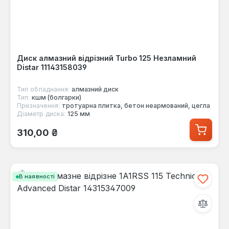
Диск алмазний відрізний Turbo 125 Незламний
Distar 11143158039
Тип обладнання:
алмазний диск
Тип:
кшм (болгарки)
Призначення:
тротуарна плитка, бетон неармований, цегла
Діаметр диска:
125 мм
Звичайна ціна:
310,00 ₴
В наявності