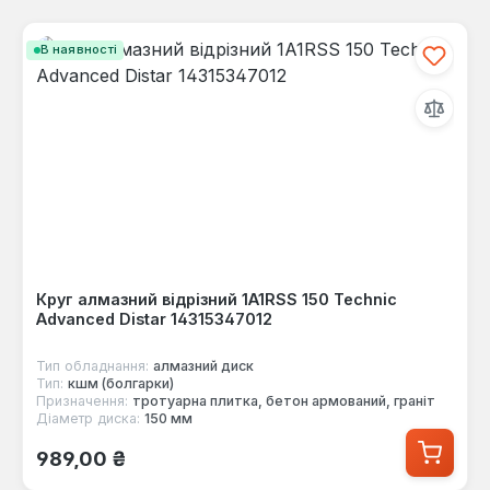
В наявності
Круг алмазний відрізний 1A1RSS 150 Technic
Advanced Distar 14315347012
Тип обладнання:
алмазний диск
Тип:
кшм (болгарки)
Призначення:
тротуарна плитка, бетон армований, граніт
Діаметр диска:
150 мм
Звичайна ціна:
989,00 ₴