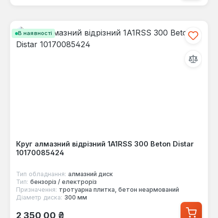
В наявності
Круг алмазний відрізний 1A1RSS 300 Beton Distar
10170085424
Тип обладнання:
алмазний диск
Тип:
бензоріз / електроріз
Призначення:
тротуарна плитка, бетон неармований
Діаметр диска:
300 мм
Звичайна ціна:
2 350,00 ₴