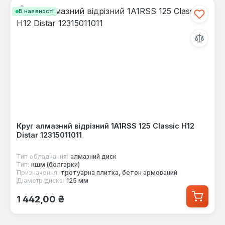
В наявності
Круг алмазний відрізний 1A1RSS 125 Classic H12
Distar 12315011011
Тип обладнання:
алмазний диск
Тип:
кшм (болгарки)
Призначення:
тротуарна плитка, бетон армований
Діаметр диска:
125 мм
Звичайна ціна:
1 442,00 ₴