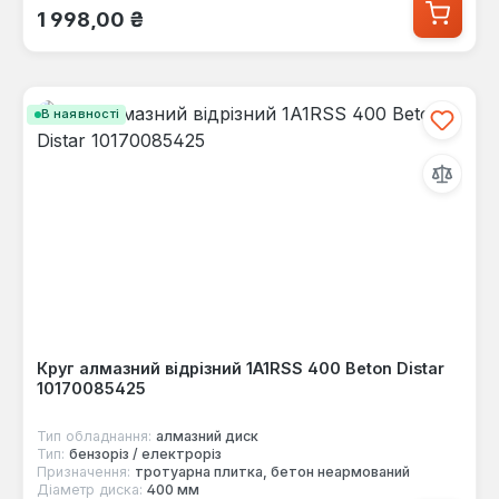
Звичайна ціна:
1 998,00 ₴
В наявності
Круг алмазний відрізний 1A1RSS 400 Beton Distar
10170085425
Тип обладнання:
алмазний диск
Тип:
бензоріз / електроріз
Призначення:
тротуарна плитка, бетон неармований
Діаметр диска:
400 мм