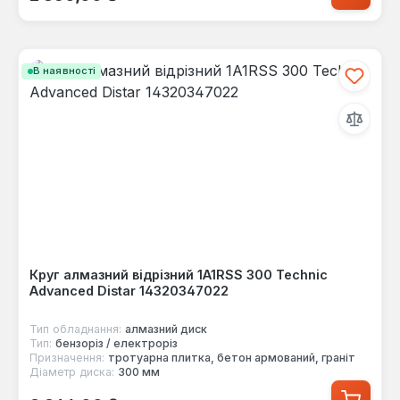
В наявності
Круг алмазний відрізний 1A1RSS 300 Technic
Advanced Distar 14320347022
Тип обладнання:
алмазний диск
Тип:
бензоріз / електроріз
Призначення:
тротуарна плитка, бетон армований, граніт
Діаметр диска:
300 мм
Звичайна ціна: