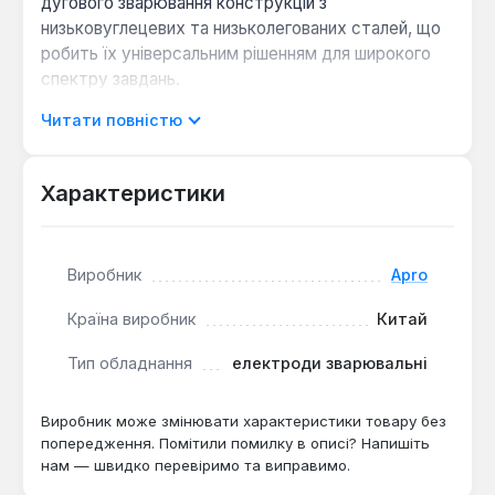
дугового зварювання конструкцій з
низьковуглецевих та низьколегованих сталей, що
робить їх універсальним рішенням для широкого
спектру завдань.
Читати повністю
Електроди Apro АНО-36 демонструють м'яке та
стабільне горіння дуги, мінімізуючи розбризкування
металу та забезпечуючи рівномірне формування
Характеристики
зварного шва. Вони малочутливі до якості
підготовки кромок, дозволяючи працювати навіть
з іржавими або забрудненими поверхнями, що
Виробник
Apro
підвищує ефективність роботи. Легке відділення
шлакової кірки після зварювання скорочує час на
Країна виробник
Китай
очищення шва, сприяючи отриманню акуратного
Тип обладнання
електроди зварювальні
та якісного з'єднання.
Виробник може змінювати характеристики товару без
Легкість використання:
Швидке початкове та
попередження. Помітили помилку в описі? Напишіть
повторне запалювання дуги, а також стабільне
нам — швидко перевіримо та виправимо.
горіння, роблять ці електроди зручними як для