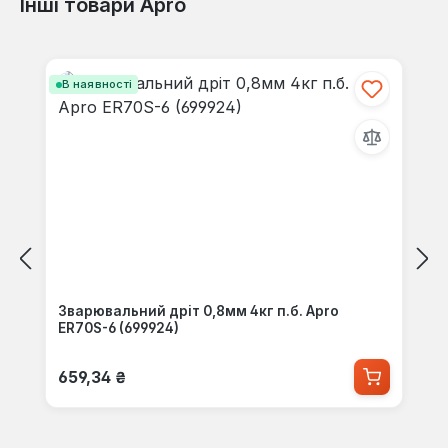
Інші товари Apro
Відгуків не знайдено. Поділіться
невеликих виробництвах, де важлива якість шва,
своїми знаннями з іншими.
зручність експлуатації та можливість роботи від
Пропустити галерею продуктів
побутової електромережі.
В наявності
Зварювальний дріт 0,8мм 4кг п.б. Apro
ER70S-6 (699924)
Звичайна ціна:
659,34 ₴