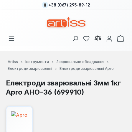
+38 (067) 295-89-12
Перейти до основного вмісту
У вас є 0 у списку
Кош
Artiss
Інструменти
Зварювальне обладнання
Електроди зварювальні
Електроди зварювальні Apro
Електроди зварювальні 3мм 1кг
Apro АНО-36 (699910)