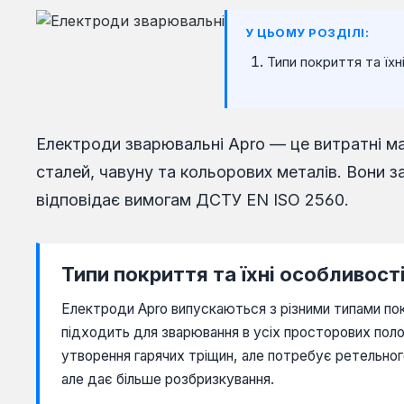
У ЦЬОМУ РОЗДІЛІ:
Типи покриття та їхн
Електроди зварювальні Apro — це витратні ма
сталей, чавуну та кольорових металів. Вони з
відповідає вимогам ДСТУ EN ISO 2560.
Типи покриття та їхні особливост
Електроди Apro випускаються з різними типами пок
підходить для зварювання в усіх просторових поло
утворення гарячих тріщин, але потребує ретельн
але дає більше розбризкування.