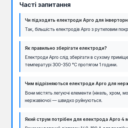
Часті запитання
Чи підходять електроди Apro для інверторн
Так, більшість електродів Apro з рутиловим покр
Як правильно зберігати електроди?
Електроди Apro слід зберігати в сухому приміщ
температурі 300-350 °C протягом 1 години.
Чим відрізняються електроди Apro для нерж
Вони містять легуючі елементи (нікель, хром, мо
нержавіючої — швидко руйнуються.
Який струм потрібен для електрода Apro 4 