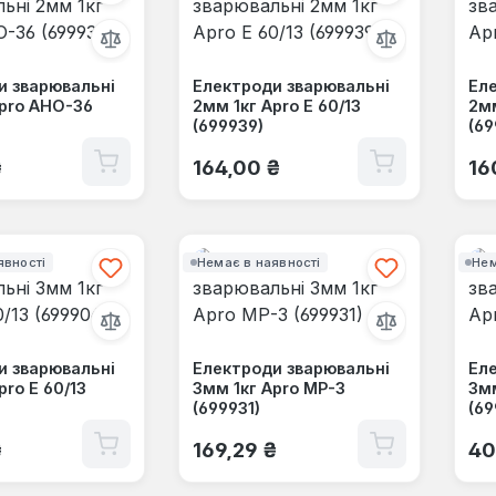
и зварювальні
Електроди зварювальні
Еле
Apro АНО-36
2мм 1кг Apro Е 60/13
2мм
(699939)
(69
 ціна:
Звичайна ціна:
Зв
₴
164,00 ₴
16
явності
Немає в наявності
Нем
и зварювальні
Електроди зварювальні
Еле
pro Е 60/13
3мм 1кг Apro МР-3
3мм
(699931)
(69
 ціна:
Звичайна ціна:
Зв
₴
169,29 ₴
40