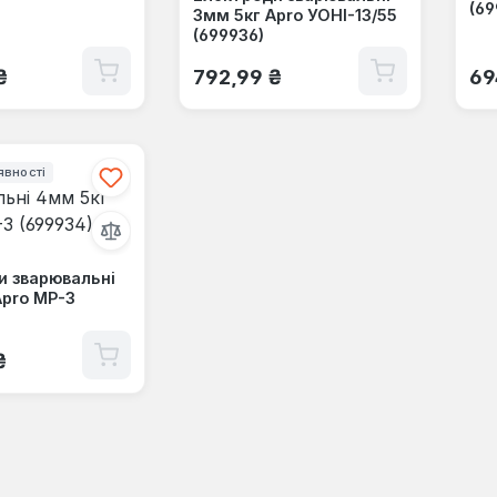
(69
3мм 5кг Apro УОНІ-13/55
(699936)
 ціна:
Звичайна ціна:
Зв
₴
792,99 ₴
69
явності
и зварювальні
Apro МР-3
 ціна:
₴