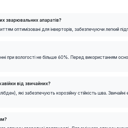
их зварювальних апаратів?
иттям оптимізовані для інверторів, забезпечуючи легкий підп
енні при вологості не більше 60%. Перед використанням осн
авійки від звичайних?
лібден), які забезпечують корозійну стійкість шва. Звичайні
мм?