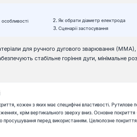
Як обрати діаметр електрода
і особливості
Сценарії застосування
теріали для ручного дугового зварювання (MMA), п
абезпечують стабільне горіння дуги, мінімальне ро
і
риття, кожен з яких має специфічні властивості. Рутилове п
женнях, крім вертикального зверху вниз. Основне покриття (
ого просушування перед використанням. Целюлозне покриття