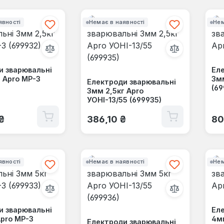
явності
Немає в наявності
Нем
и зварювальні
Еле
 Apro МР-3
3мм
Електроди зварювальні
(69
3мм 2,5кг Apro
УОНІ-13/55 (699935)
 ціна:
Звичайна ціна:
Зв
₴
386,10 ₴
80
явності
Немає в наявності
Нем
и зварювальні
Еле
Apro МР-3
4м
Електроди зварювальні