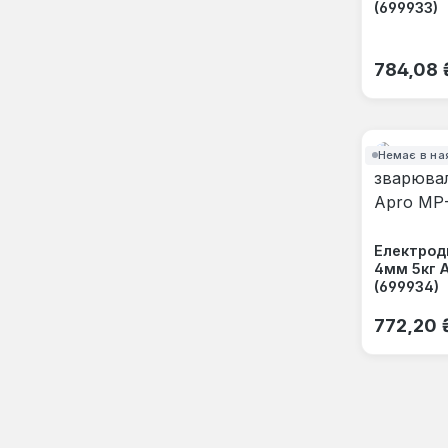
(699933)
Звичайна
784,08 
Немає в на
Електрод
4мм 5кг 
(699934)
Звичайна
772,20 