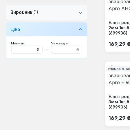
Виробник
(1)
Електрод
2мм 1кг 
Ціна
(699938)
Звичайна
169,29 
Мінімум
Максимум
–
₴
₴
Немає в на
Електрод
3мм 1кг A
(699906)
Звичайна
169,29 