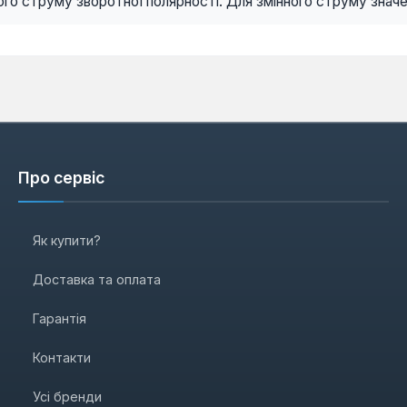
ого струму зворотної полярності. Для змінного струму знач
Про сервіс
Як купити?
Доставка та оплата
Гарантія
Контакти
Усі бренди