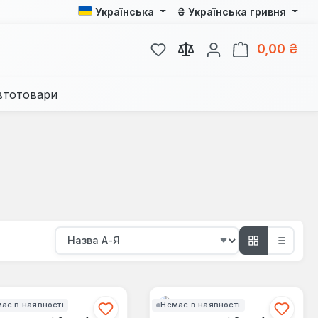
₴
Українська
Українська гривня
У вас є 0 у списку бажань
Кош
0,00 ₴
втотовари
ає в наявності
Немає в наявності