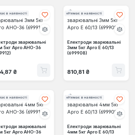
ає в наявності
Немає в наявності
ктроди зварювальні
Електроди зварювальні
 5кг Apro АНО-36
3мм 5кг Apro Е 60/13
9912)
(699908)
ичайна ціна:
Звичайна ціна:
4,87 ₴
810,81 ₴
ає в наявності
Немає в наявності
ктроди зварювальні
Електроди зварювальні
м 5кг Apro АНО-36
4мм 5кг Apro Е 60/13