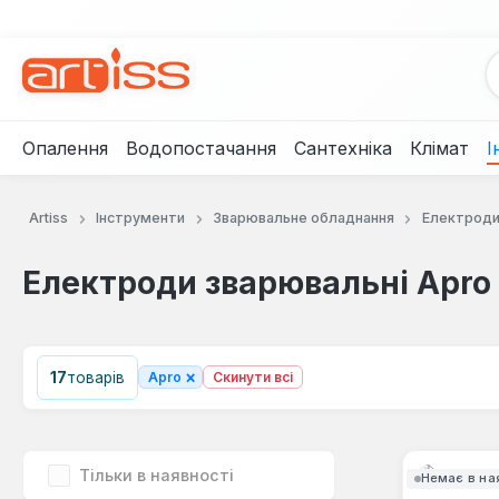
рейти до основного вмісту
Перейти до пошуку
Перейти до основної навігації
Опалення
Водопостачання
Сантехніка
Клімат
І
Artiss
Інструменти
Зварювальне обладнання
Електроди
Електроди зварювальні Apro
×
17
товарів
Apro
Скинути всі
Тільки в наявності
Немає в на