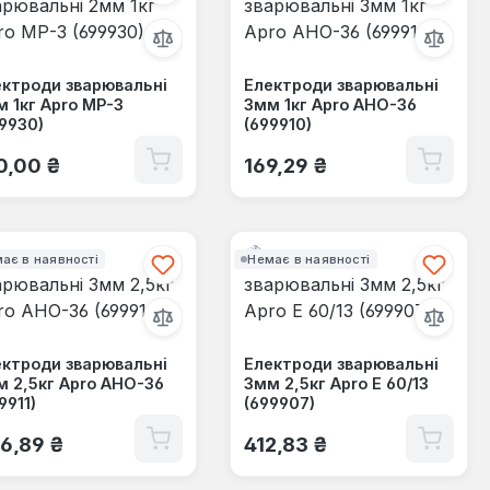
ктроди зварювальні
Електроди зварювальні
 1кг Apro МР-3
3мм 1кг Apro АНО-36
9930)
(699910)
ичайна ціна:
Звичайна ціна:
0,00 ₴
169,29 ₴
ає в наявності
Немає в наявності
ктроди зварювальні
Електроди зварювальні
 2,5кг Apro АНО-36
3мм 2,5кг Apro Е 60/13
9911)
(699907)
ичайна ціна:
Звичайна ціна:
6,89 ₴
412,83 ₴