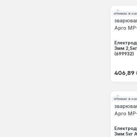
Немає в на
Електрод
3мм 2,5кг
(699932)
Звичайна
406,89 
Немає в на
Електрод
3мм 5кг 