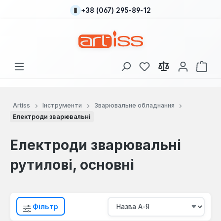
+38 (067) 295-89-12
Перейти до основного вмісту
У вас є 0 у списку
Кош
Artiss
Інструменти
Зварювальне обладнання
Електроди зварювальні
Електроди зварювальні
рутилові, основні
Фільтр