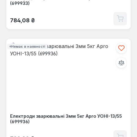
(699933)
Звичайна ціна:
784,08 ₴
Немає в наявності
Електроди зварювальні 3мм 5кг Apro УОНІ-13/55
(699936)
Звичайна ціна: