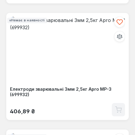
Немає в наявності
Електроди зварювальні 3мм 2,5кг Apro МР-3
(699932)
Звичайна ціна:
406,89 ₴