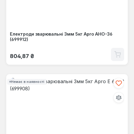
Електроди зварювальні 3мм 5кг Apro АНО-36
(699912)
Звичайна ціна:
804,87 ₴
Немає в наявності