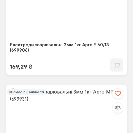
Електроди зварювальні 3мм 1кг Apro Е 60/13
(699906)
Звичайна ціна:
169,29 ₴
Немає в наявності