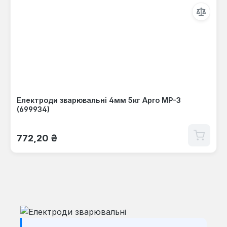
Електроди зварювальні 4мм 5кг Apro МР-3
(699934)
Звичайна ціна:
772,20 ₴