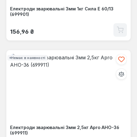
Електроди зварювальні 3мм 1кг Сила Е 60/13
(699901)
Звичайна ціна:
156,96 ₴
Немає в наявності
Електроди зварювальні 3мм 2,5кг Apro АНО-36
(699911)