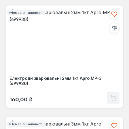
Немає в наявності
Електроди зварювальні 2мм 1кг Apro МР-3
(699930)
Звичайна ціна:
160,00 ₴
Немає в наявності