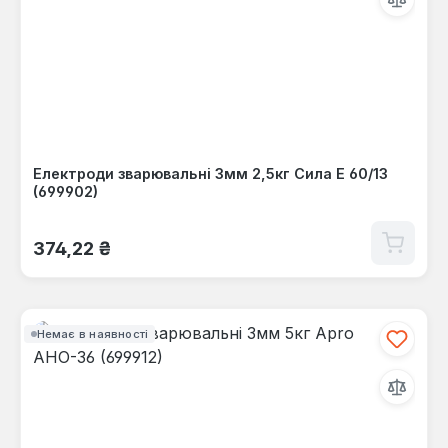
Електроди зварювальні 3мм 2,5кг Сила Е 60/13
(699902)
Звичайна ціна:
374,22 ₴
Немає в наявності