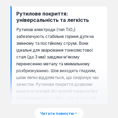
Рутилове покриття:
універсальність та легкість
Рутилові електроди (тип TiO₂)
забезпечують стабільне горіння дуги на
змінному та постійному струмі. Вони
ідеальні для зварювання тонколистової
сталі (до 3 мм) завдяки м'якому
перенесенню металу та мінімальному
розбризкуванню. Шов виходить гладким,
шлак легко відділяється, що скорочує час
зачистки. Рутилове покриття дозволяє
варити на іржавій або вологій поверхні без
попередньої підготовки — це зручно для
ремонтних робіт на дачі або в гаражі.
Читати повністю