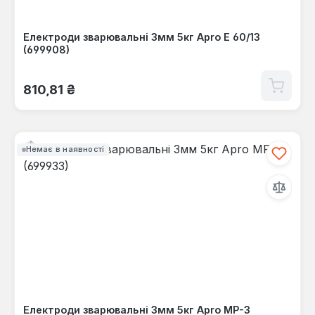
Електроди зварювальні 3мм 5кг Apro Е 60/13
(699908)
Звичайна ціна:
810,81 ₴
Немає в наявності
Електроди зварювальні 3мм 5кг Apro МР-3