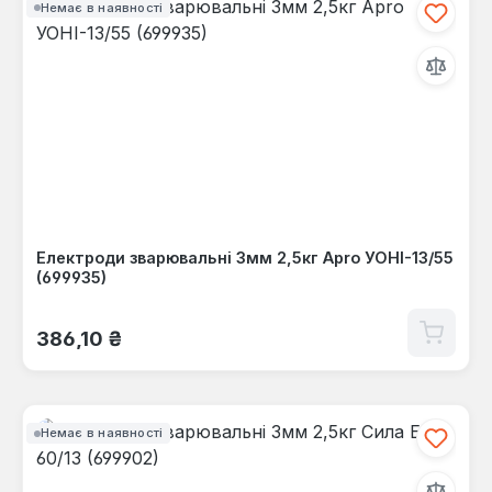
Немає в наявності
Електроди зварювальні 3мм 2,5кг Apro УОНІ-13/55
(699935)
Звичайна ціна:
386,10 ₴
Немає в наявності