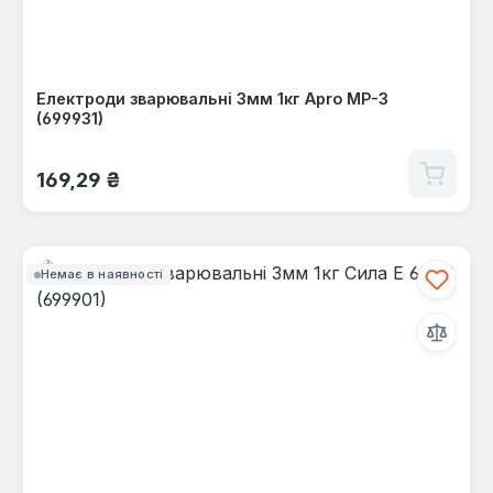
Електроди зварювальні 3мм 1кг Apro МР-3
(699931)
Звичайна ціна:
169,29 ₴
Немає в наявності