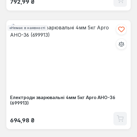
792,99 ₴
Немає в наявності
Електроди зварювальні 4мм 5кг Apro АНО-36
(699913)
Звичайна ціна:
694,98 ₴