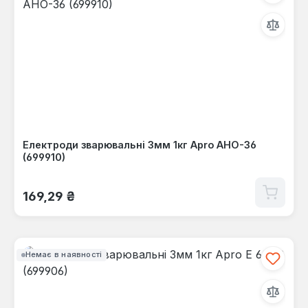
Електроди зварювальні 3мм 1кг Apro АНО-36
(699910)
Звичайна ціна:
169,29 ₴
Немає в наявності