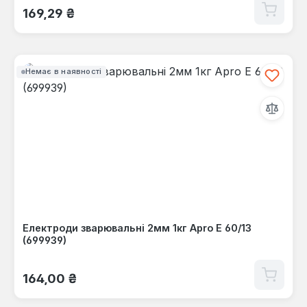
Звичайна ціна:
169,29 ₴
Немає в наявності
Електроди зварювальні 2мм 1кг Apro Е 60/13
(699939)
Звичайна ціна:
164,00 ₴