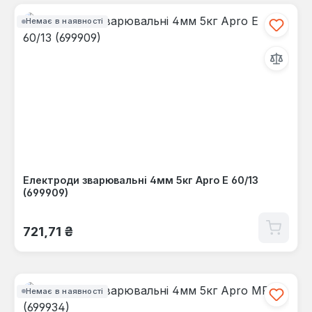
Немає в наявності
Електроди зварювальні 4мм 5кг Apro Е 60/13
(699909)
Звичайна ціна:
721,71 ₴
Немає в наявності