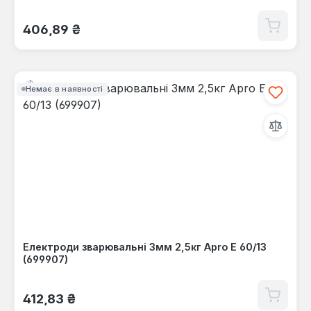
Звичайна ціна:
406,89 ₴
Немає в наявності
Електроди зварювальні 3мм 2,5кг Apro Е 60/13
(699907)
Звичайна ціна:
412,83 ₴