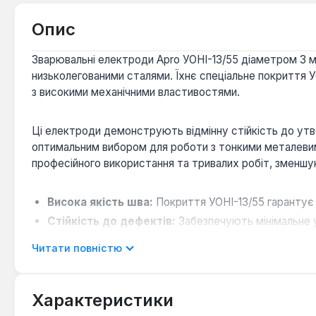
Опис
Зварювальні електроди Apro УОНІ-13/55 діаметром 3 мм
низьколегованими сталями. Їхнє спеціальне покриття У
з високими механічними властивостями.
Ці електроди демонструють відмінну стійкість до утво
оптимальним вибором для роботи з тонкими металевими
професійного використання та тривалих робіт, зменшу
Висока якість шва:
Покриття УОНІ-13/55 гарантує 
Стійкість до дефектів:
Забезпечують мінімальне у
Стабільність процесу:
Характеризуються стабільн
Читати повністю
Універсальність застосування:
Підходять для зва
Характеристики
Електроди Apro УОНІ-13/55 є надійним вибором для про
будівництві, машинобудуванні та при ремонтних робота