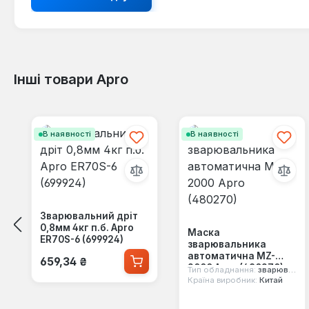
Інші товари Apro
Пропустити галерею продуктів
В наявності
В наявності
Зварювальний дріт
0,8мм 4кг п.б. Apro
Маска
ER70S-6 (699924)
зварювальника
Звичайна ціна:
автоматична MZ-
659,34 ₴
2000 Apro (480270)
Тип обладнання:
зварювальна маска
Країна виробник:
Китай