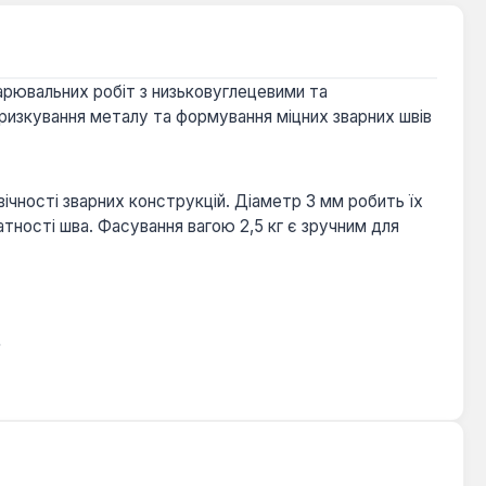
варювальних робіт з низьковуглецевими та
бризкування металу та формування міцних зварних швів
ічності зварних конструкцій. Діаметр 3 мм робить їх
ності шва. Фасування вагою 2,5 кг є зручним для
.
 зварних з'єднань. Вони ефективно використовуються в