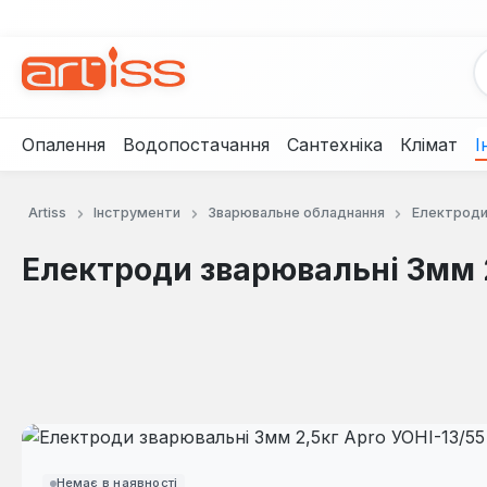
рейти до основного вмісту
Перейти до пошуку
Перейти до основної навігації
Опалення
Водопостачання
Сантехніка
Клімат
І
Artiss
Інструменти
Зварювальне обладнання
Електроди
Електроди зварювальні 3мм 2
Пропустити галерею зображень
Немає в наявності