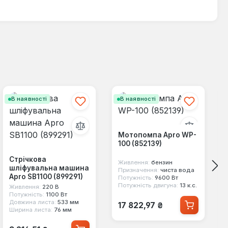
В наявності
В наявності
Мотопомпа Apro WP-
100 (852139)
Стрічкова
Живлення:
бензин
шліфувальна машина
Призначення:
чиста вода
Apro SB1100 (899291)
Потужність:
9600 Вт
Потужність двигуна:
13 к.с.
Живлення:
220 В
Потужність:
1100 Вт
Звичайна ціна:
Довжина листа:
533 мм
17 822,97 ₴
Ширина листа:
76 мм
Звичайна ціна: