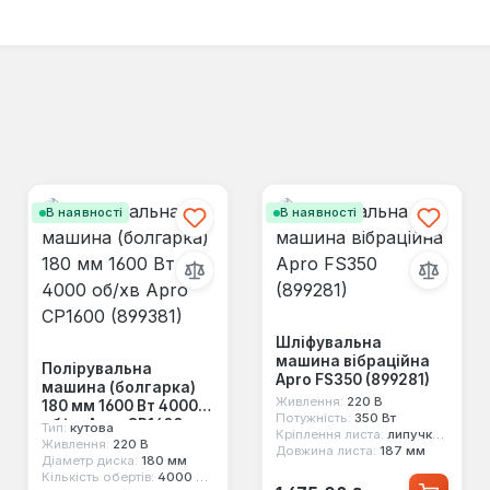
В наявності
В наявності
Шліфувальна
машина вібраційна
Полірувальна
Apro FS350 (899281)
машина (болгарка)
Живлення:
220 В
180 мм 1600 Вт 4000
Потужність:
350 Вт
об/хв Apro СP1600
Тип:
кутова
Кріплення листа:
липучка, зажим
(899381)
Живлення:
220 В
Довжина листа:
187 мм
Діаметр диска:
180 мм
Кількість обертів:
4000 об/хв
Звичайна ціна: