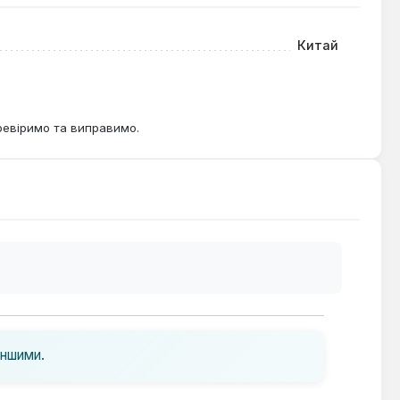
Китай
ревіримо та виправимо.
іншими.