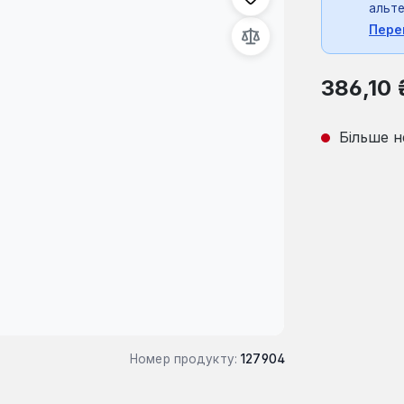
альте
Пере
Звичайна ці
386,10 
Більше н
Номер продукту:
127904