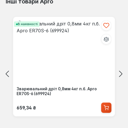
Інші товари Apro
Відгуків не знайдено. Поділіться
своїми знаннями з іншими.
Пропустити галерею продуктів
В наявності
Зварювальний дріт 0,8мм 4кг п.б. Apro
ER70S-6 (699924)
Звичайна ціна:
659,34 ₴