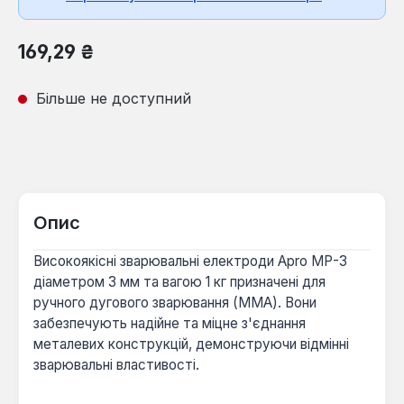
Звичайна ціна:
169,29 ₴
Більше не доступний
Опис
Високоякісні зварювальні електроди Apro МР-3
діаметром 3 мм та вагою 1 кг призначені для
ручного дугового зварювання (MMA). Вони
забезпечують надійне та міцне з'єднання
металевих конструкцій, демонструючи відмінні
зварювальні властивості.