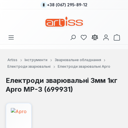
+38 (067) 295-89-12
Перейти до основного вмісту
У вас є 0 у списку
Кош
Artiss
Інструменти
Зварювальне обладнання
Електроди зварювальні
Електроди зварювальні Apro
Електроди зварювальні 3мм 1кг
Apro МР-3 (699931)