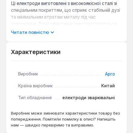
Ці електроди виготовлені з високоякісної сталі зі
спеціальним покриттям, що сприяє стабільній дузі
та мінімальним втратам металу під час
зварювання. Вони ефективно використовуються
для роботи з конструкціями з вуглецевої та
Читати повністю
низьколегованої сталі, що робить їх універсальним
рішенням як для побутових потреб, так і для
промислових об'єктів.
Характеристики
Легке запалювання дуги:
Забезпечує
Виробник
Apro
швидкий старт та повторне запалювання,
спрощуючи процес зварювання.
Країна виробник
Китай
Мінімальне розбризкування металу:
Сприяє
формуванню чистого та акуратного зварного
Тип обладнання
електроди зварювальні
шва.
Легке очищення від шлаку:
Дозволяє швидко
Виробник може змінювати характеристики товару без
видаляти шлак після зварювання, покращуючи
попередження. Помітили помилку в описі? Напишіть
естетичний вигляд з'єднань.
нам — швидко перевіримо та виправимо.
Висока стійкість до дефектів:
Гарантує