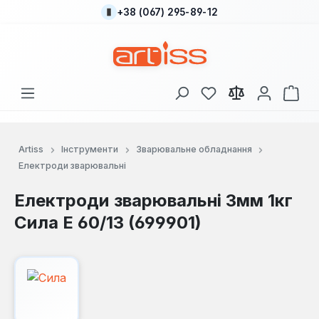
+38 (067) 295-89-12
Перейти до основного вмісту
У вас є 0 у списку
Кош
Artiss
Інструменти
Зварювальне обладнання
Електроди зварювальні
Електроди зварювальні 3мм 1кг
Сила Е 60/13 (699901)