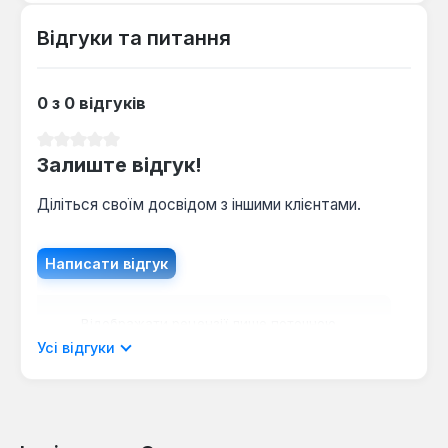
зварника.
Відгуки та питання
Якість зварного шва:
Забезпечують чудове
формування металу шва з дрібнолускатою
структурою та легке або самовільне
0 з 0 відгуків
відділення шлакової кірки, що мінімізує
необхідність подальшої механічної обробки.
Середня оцінка 0 з 5 зірок
Стійкість до забруднень:
Електроди
Залиште відгук!
нечутливі до іржі, поверхневих забруднень
металу та вологи, що дозволяє проводити
Діліться своїм досвідом з іншими клієнтами.
зварювальні роботи навіть на неідеально
підготовлених поверхнях.
Написати відгук
Знижене димоутворення:
Характеризуються
низькою кількістю та малою інтенсивністю
виділення аерозолю, що робить їх придатними
Відображати рецензії лише поточною
для використання в закритих приміщеннях без
мовою.
Усі відгуки
інтенсивної вентиляції.
Електроди Сила Е 60/13 є універсальним рішенням
для широкого спектру зварювальних робіт, від