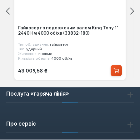
Гайковерт з подовженим валом King Tony 1"
2440 Нм 4000 об/хв (33832-180)
Тип обладнання:
гайковерт
Тип:
ударний
Живлення:
пневмо
Кількість обертів:
4000 об/хв
Звичайна ціна:
43 009,58 ₴
Послуга «гаряча лінія»
Про сервіс