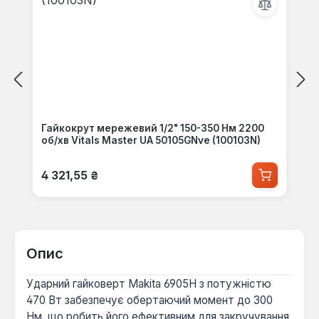
Гайкокрут мережевий 1/2" 150-350 Нм 2200
об/хв Vitals Master UA 50105GNve (100103N)
Звичайна ціна:
4 321,55 ₴
Опис
Ударний гайковерт Makita 6905H з потужністю
470 Вт забезпечує обертаючий момент до 300
Нм, що робить його ефективним для закручування