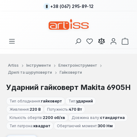
+38 (067) 295-89-12
Перейти до основного вмісту
У вас є 0 у списку
Кош
Artiss
Інструменти
Електроінструмент
Дрилі та шуруповерти
Гайковерти
Ударний гайковерт Makita 6905H
Тип обладнання:
гайковерт
Тип:
ударний
Живлення:
220 В
Потужність:
470 Вт
Кількість обертів:
2200 об/хв
Довжина валу:
стандартна
Тип патрона:
квадрат
Обертаючий момент:
300 Нм