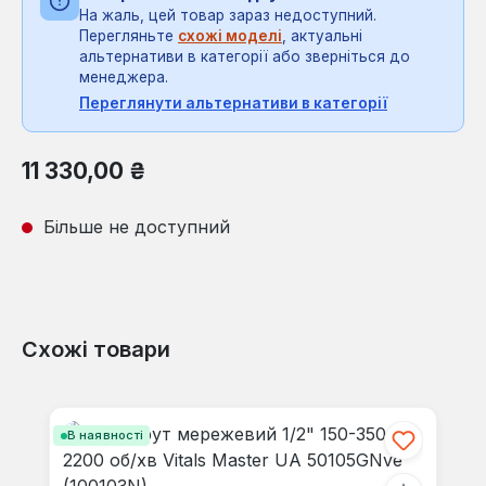
На жаль, цей товар зараз недоступний.
Перегляньте
схожі моделі
, актуальні
альтернативи в категорії або зверніться до
менеджера.
Переглянути альтернативи в категорії
Звичайна ціна:
11 330,00 ₴
Більше не доступний
Схожі товари
Пропустити галерею продуктів
В наявності