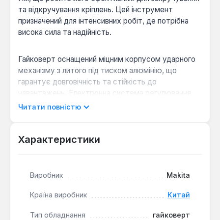
та відкручування кріплень. Цей інструмент
призначений для інтенсивних робіт, де потрібна
висока сила та надійність.
Гайковерт оснащений міцним корпусом ударного
механізму з литого під тиском алюмінію, що
гарантує довговічність та стійкість до
навантажень. Електронна система регулювання
кількості обертів та функція реверсу дозволяють
Читати повністю
точно контролювати процес роботи. Тип патрона
– квадрат 1/2", що є стандартним для багатьох
видів оснастки. Кількість обертів досягає 2200 об/
Характеристики
хв, а частота ударів – 2600 уд/хв.
Виробник
Makita
Зручність експлуатації:
Нековзна ручка з
гумовою вставкою забезпечує надійний хват
Країна виробник
Китай
та комфорт під час тривалої роботи.
Просте обслуговування:
Можливість заміни
Тип обладнання
гайковерт