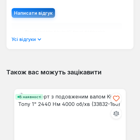
Написати відгук
Відображати рецензії лише поточною
мовою.
Усі відгуки
Також вас можуть зацікавити
Відгуків не знайдено. Поділіться
своїми знаннями з іншими.
Пропустити галерею продуктів
В наявності