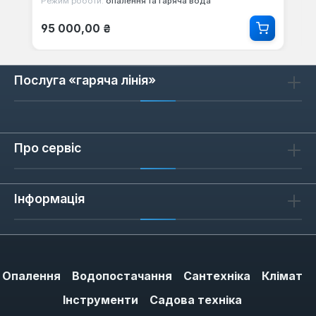
Режим роботи:
опалення та гаряча вода
Звичайна ціна:
95 000,00 ₴
Послуга «гаряча лінія»
Про сервіс
Інформація
Опалення
Водопостачання
Сантехніка
Клімат
Інструменти
Садова техніка