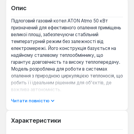
Опис
Підлоговий газовий котел ATON Atmo 50 кВт
призначений для ефективного опалення приміщень
великої площі, забезпечуючи стабільний
температурний режим без залежності від
електромережі. Його конструкція базується на
надійному сталевому теплообміннику, що
гарантує довговічність та високу теплопередачу.
Модель розроблена для роботи в системах
опалення з природною циркуляцією теплоносія, що
робить її ідеальним рішенням для об'єктів, де
важлива автономність.
Читати повністю
Пристрій має відкриту камеру згоряння
(димохідний тип), що передбачає відведення
продуктів горіння через стаціонарний димохід.
Характеристики
Номінальна теплова потужність 50 кВт дозволяє
опалювати площу до 500 м², підтримуючи