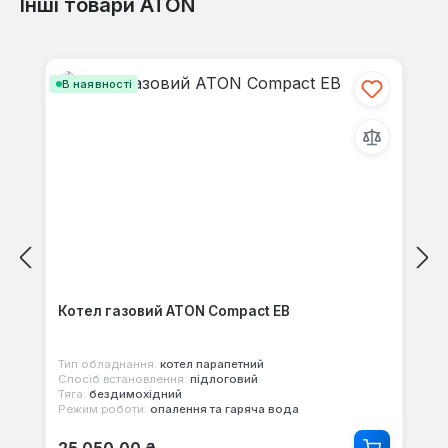
Інші товари ATON
Пропустити галерею продуктів
В наявності
Котел газовий ATON Compact ЕВ
Тип обладнання:
котел парапетний
Спосіб встановлення:
підлоговий
Тяга:
бездимохідний
Режим роботи:
опалення та гаряча вода
Звичайна ціна: