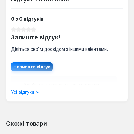
до контуру опалення – 2 1/2". Для відведення
продуктів згоряння необхідний димохід з
діаметром 110x240 мм.
0 з 0 відгуків
Середня оцінка 0 з 5 зірок
Залиште відгук!
Діліться своїм досвідом з іншими клієнтами.
Написати відгук
Відображати рецензії лише поточною
мовою.
Усі відгуки
Схожі товари
Відгуків не знайдено. Поділіться
своїми знаннями з іншими.