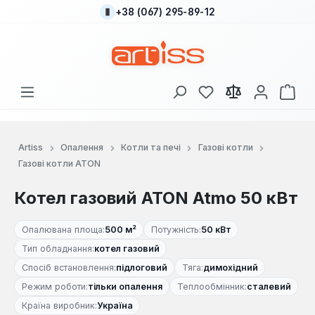
+38 (067) 295-89-12
Перейти до основного вмісту
У вас є 0 у списку
Кош
Artiss
Опалення
Котли та печі
Газові котли
Газові котли ATON
Котел газовий ATON Atmo 50 кВт
Опалювана площа:
500 м²
Потужність:
50 кВт
Тип обладнання:
котел газовий
Спосіб встановлення:
підлоговий
Тяга:
димохідний
Режим роботи:
тільки опалення
Теплообмінник:
сталевий
Країна виробник:
Україна