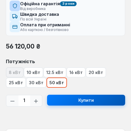
Офіційна гарантія
3 роки
Від виробника
Швидка доставка
По всій Україні
Оплата при отриманні
Або карткою / безготівково
Звичайна ціна:
56 120,00 ₴
Виберіть
Потужність
8 кВт
10 кВт
12.5 кВт
16 кВт
20 кВт
(Ця опція наразі недоступна.)
25 кВт
30 кВт
50 кВт
Кількість товару: Введіть потрібну кі
Купити