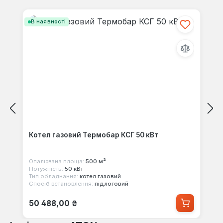
Пропустити галерею продуктів
В наявності
Котел газовий Термобар КСГ 50 кВт
Опалювана площа:
500 м²
Потужність:
50 кВт
Тип обладнання:
котел газовий
Спосіб встановлення:
підлоговий
Звичайна ціна:
50 488,00 ₴