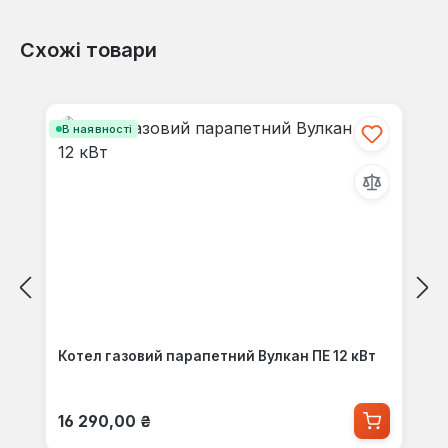
Схожі товари
Пропустити галерею продуктів
В наявності
Котел газовий парапетний Вулкан ПЕ 12 кВт
Звичайна ціна:
16 290,00 ₴