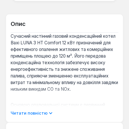
Опис
Сучасний настінний газовий конденсаційний котел
Baxi LUNA 3 HT Comfort 12 кВт призначений для
ефективного опалення житлових та комерційних
приміщень площею до 120 м². Його передова
конденсаційна технологія забезпечує високу
енергоефективність та знижене споживання
палива, сприяючи зменшенню експлуатаційних
витрат та мінімальному впливу на довкілля завдяки
низьким викидам CO та NOx.
Основою опалювальної системи є первинний
теплообмінник, виготовлений з високоякісної
Читати повністю
нержавіючої сталі AISI 316L, відомої своєю
довговічністю та стійкістю до корозії, що