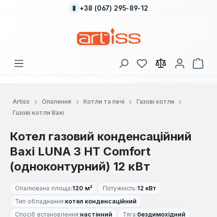
+38 (067) 295-89-12
Перейти до основного вмісту
У вас є 0 у списку
Кош
Artiss
Опалення
Котли та печі
Газові котли
Газові котли Baxi
Котел газовий конденсаційний
Baxi LUNA 3 HT Comfort
(одноконтурний) 12 кВт
Опалювана площа:
120 м²
Потужність:
12 кВт
Тип обладнання:
котел конденсаційний
Спосіб встановлення:
настінний
Тяга:
бездимохідний