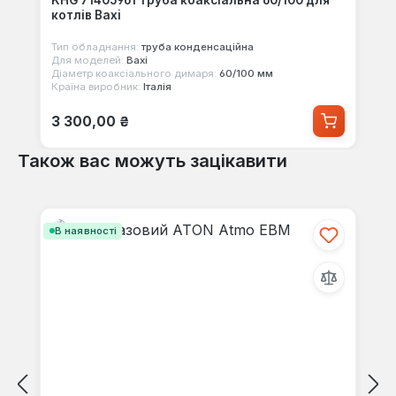
KHG 71405961 Труба коаксіальна 60/100 для
котлів Baxi
Тип обладнання:
труба конденсаційна
Для моделей:
Baxi
Діаметр коаксіального димаря:
60/100 мм
Країна виробник:
Італія
Звичайна ціна:
3 300,00 ₴
Також вас можуть зацікавити
Пропустити галерею продуктів
В наявності