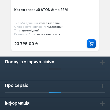
Котел газовий ATON Atmo ЕВМ
Тип обладнання:
котел газовий
Спосіб встановлення:
підлоговий
Тяга:
димохідний
Режим роботи:
тільки опалення
Звичайна ціна:
23 795,00 ₴
Послуга «гаряча лінія»
Про сервіс
Інформація