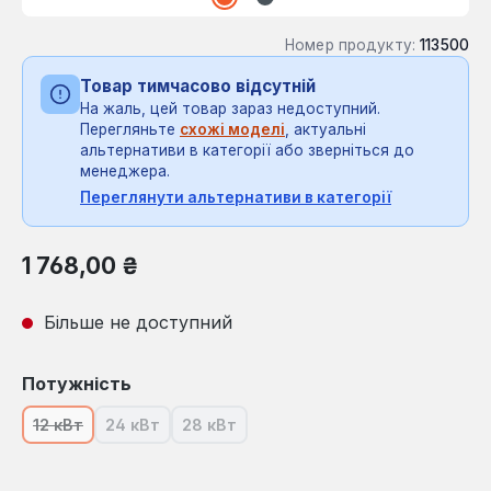
Номер продукту:
113500
Товар тимчасово відсутній
На жаль, цей товар зараз недоступний.
Перегляньте
схожі моделі
, актуальні
альтернативи в категорії або зверніться до
менеджера.
Переглянути альтернативи в категорії
Звичайна ціна:
1 768,00 ₴
Більше не доступний
Виберіть
Потужність
12 кВт
24 кВт
28 кВт
(Ця опція наразі недоступна.)
(Ця опція наразі недоступна.)
(Ця опція наразі недоступна.)