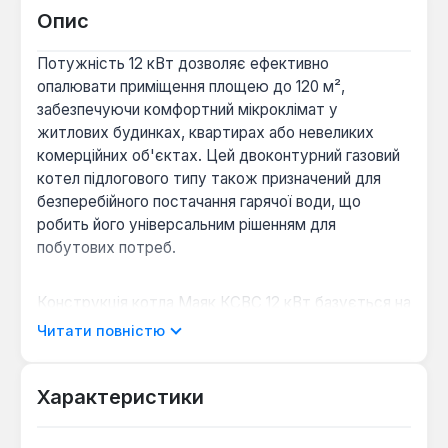
Опис
Потужність 12 кВт дозволяє ефективно
опалювати приміщення площею до 120 м²,
забезпечуючи комфортний мікроклімат у
житлових будинках, квартирах або невеликих
комерційних об'єктах. Цей двоконтурний газовий
котел підлогового типу також призначений для
безперебійного постачання гарячої води, що
робить його універсальним рішенням для
побутових потреб.
Конструкція котла Маяк КСВС 12 кВт базується на
сталевому теплообміннику з вертикальною
Читати повністю
жаротрубною системою, що сприяє високій
ефективності передачі тепла та довговічності
експлуатації. Пристрій оснащений відкритою
Характеристики
камерою згоряння та димохідною системою для
відведення продуктів згоряння, що вимагає