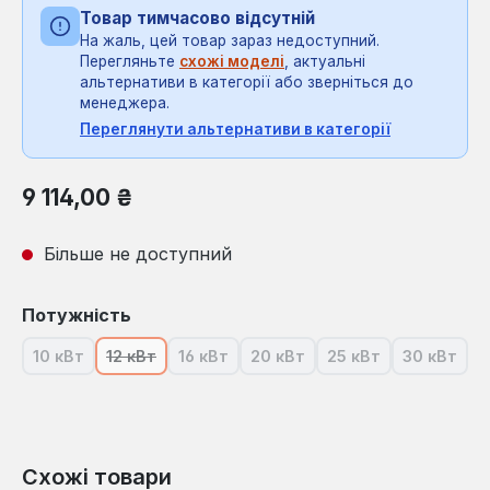
Товар тимчасово відсутній
На жаль, цей товар зараз недоступний.
Перегляньте
схожі моделі
, актуальні
альтернативи в категорії або зверніться до
менеджера.
Переглянути альтернативи в категорії
Звичайна ціна:
9 114,00 ₴
Більше не доступний
Виберіть
Потужність
10 кВт
12 кВт
16 кВт
20 кВт
25 кВт
30 кВт
(Ця опція наразі недоступна.)
(Ця опція наразі недоступна.)
(Ця опція наразі недоступна.)
(Ця опція наразі недоступна.
(Ця опція наразі н
(Ця опці
Схожі товари