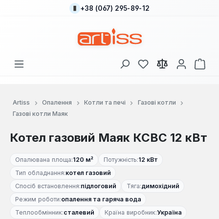
+38 (067) 295-89-12
Перейти до основного вмісту
У вас є 0 у списку
Кош
Artiss
Опалення
Котли та печі
Газові котли
Газові котли Маяк
Котел газовий Маяк КСВС 12 кВт
Опалювана площа:
120 м²
Потужність:
12 кВт
Тип обладнання:
котел газовий
Спосіб встановлення:
підлоговий
Тяга:
димохідний
Режим роботи:
опалення та гаряча вода
Теплообмінник:
сталевий
Країна виробник:
Україна