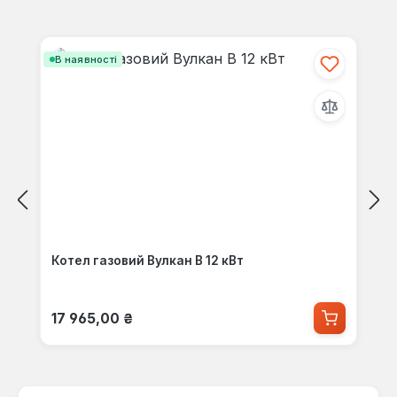
Пропустити галерею продуктів
В наявності
Котел газовий Вулкан В 12 кВт
Звичайна ціна:
17 965,00 ₴