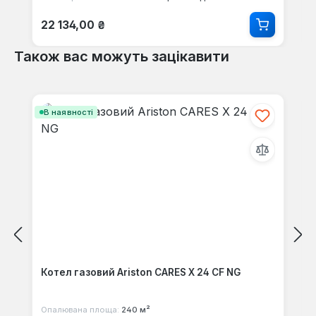
Звичайна ціна:
22 134,00 ₴
Також вас можуть зацікавити
Пропустити галерею продуктів
В наявності
Котел газовий Ariston CARES X 24 CF NG
Опалювана площа:
240 м²