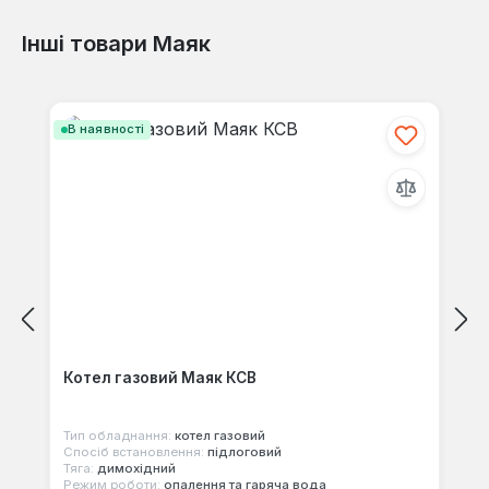
Інші товари Маяк
Відгуків не знайдено. Поділіться
своїми знаннями з іншими.
Пропустити галерею продуктів
В наявності
Котел газовий Маяк КСВ
Тип обладнання:
котел газовий
Спосіб встановлення:
підлоговий
Тяга:
димохідний
Режим роботи:
опалення та гаряча вода