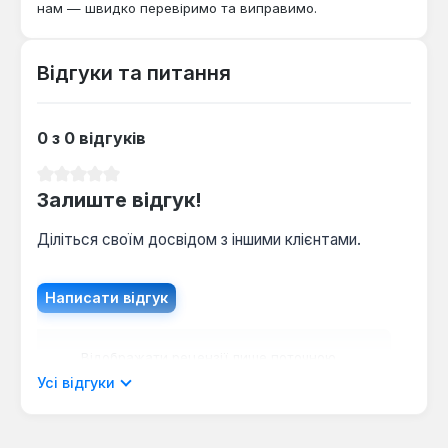
нам — швидко перевіримо та виправимо.
систем опалення як з природною, так і з
примусовою циркуляцією теплоносія,
забезпечуючи стабільну роботу в широкому
Відгуки та питання
діапазоні тиску газу.
0 з 0 відгуків
Середня оцінка 0 з 5 зірок
Залиште відгук!
Діліться своїм досвідом з іншими клієнтами.
Написати відгук
Відображати рецензії лише поточною
мовою.
Усі відгуки