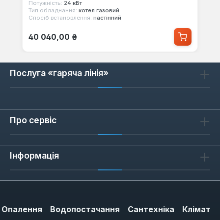
Потужність:
24 кВт
Тип обладнання:
котел газовий
Спосіб встановлення:
настінний
Звичайна ціна:
40 040,00 ₴
Послуга «гаряча лінія»
Про сервіс
Інформація
Опалення
Водопостачання
Сантехніка
Клімат