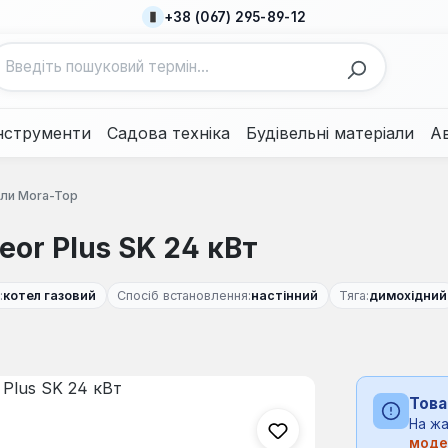
+38 (067) 295-89-12
нструменти
Садова техніка
Будівельні матеріали
А
тли Mora-Top
or Plus SK 24 кВт
:
котел газовий
Спосіб встановлення:
настінний
Тяга:
димохідний
Това
На жа
моде