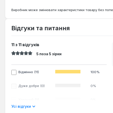
Виробник може змінювати характеристики товару без попе
Відгуки та питання
11 з 11 відгуків
5 поза 5 зірки
Середня оцінка 5 з 5 зірок
100%
Відмінно (11)
0%
Дуже добре (0)
0%
Хороший (0)
Усі відгуки