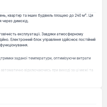
нь, квартир та інших будівель площею до 240 м². Ця
 через димохід.
говічність експлуатації. Завдяки атмосферному
ійно. Електронний блок управління здійснює постійний
функціонування.
ідтримки заданої температури, оптимізуючи витрати
 автоматично відключаючись при виході за ці межі та
тної тяги, запобігають витоку газу та потраплянню
температурою в приміщенні, підвищуючи комфорт