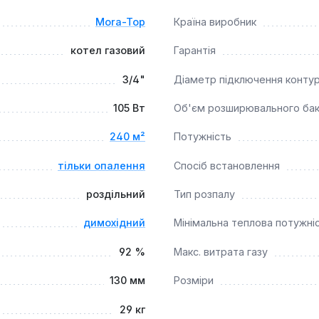
имальним рішенням для облаштування автономної системи опа
Mora-Top
Країна виробник
ля користувачів, які цінують поєднання перевірених техноло
котел газовий
Гарантія
3/4"
Діаметр підключення конту
105 Вт
Об'єм розширювального ба
240 м²
Потужність
тільки опалення
Спосіб встановлення
роздільний
Тип розпалу
димохідний
Мінімальна теплова потужні
92 %
Макс. витрата газу
130 мм
Розміри
29 кг