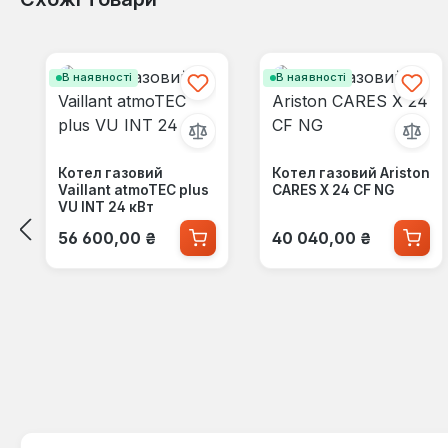
Пропустити галерею продуктів
В наявності
В наявності
Котел газовий
Котел газовий Ariston
Vaillant atmoTEC plus
CARES X 24 CF NG
VU INT 24 кВт
Звичайна ціна:
Звичайна ціна:
56 600,00 ₴
40 040,00 ₴