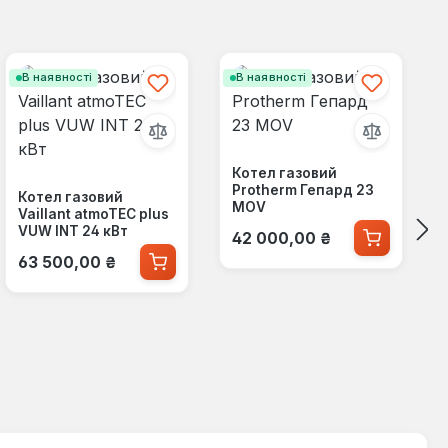
В наявності
В наявності
Котел газовий
Protherm Гепард 23
Котел газовий
МОV
Vaillant atmoTEC plus
Звичайна ціна:
VUW INT 24 кВт
42 000,00 ₴
Звичайна ціна:
63 500,00 ₴