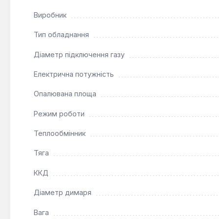
Газовий котел MORA-TOP Meteor Plus SK 24 кВт є опт
Виробник
передбачено підключення до димоходу. Він підходить д
опалювальному обладнанні.
Тип обладнання
Діаметр підключення газу
Електрична потужність
Опалювана площа
Режим роботи
Теплообмінник
Тяга
ККД
Діаметр димаря
Вага