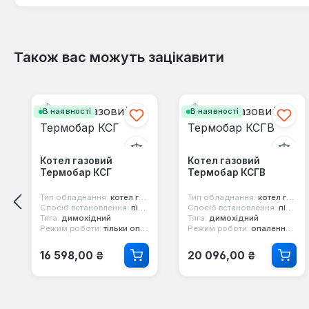
0%
допустимо (0)
0%
Незадовільно (0)
Також вас можуть зацікавити
Пропустити галерею продуктів
Залиште відгук!
В наявності
В наявності
Діліться своїм досвідом з іншими клієнтами.
Котел газовий
Котел газовий
Написати відгук
Термобар КСГ
Термобар КСГВ
Тип обладнання:
котел газовий
Тип обладнання:
котел газовий
Спосіб встановлення:
підлоговий
Спосіб встановлення:
підлоговий
Тяга:
димохідний
Тяга:
димохідний
Режим роботи:
тільки опалення
Режим роботи:
опалення та гаряча вода
Звичайна ціна:
Звичайна ціна:
16 598,00 ₴
20 096,00 ₴