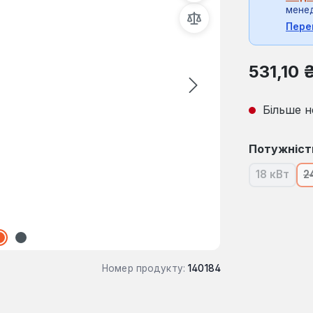
мене
Пере
Звичайна ці
531,10 
Більше н
Виберіть
Потужніст
18 кВт
2
(Ця опці
Номер продукту:
140184