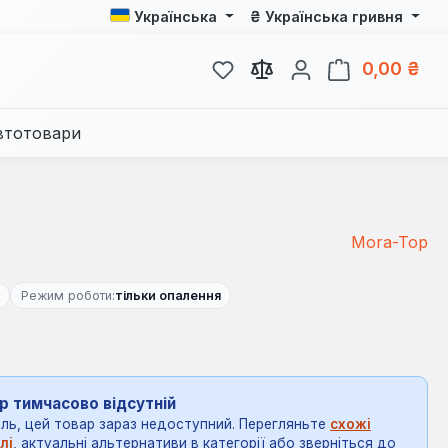
₴
Українська
Українська гривня
У вас є 0 у списку бажань
Кош
0,00 ₴
втотовари
Mora-Top
Режим роботи:
тільки опалення
р тимчасово відсутній
ль, цей товар зараз недоступний. Перегляньте
схожі
лі
, актуальні альтернативи в категорії або зверніться до