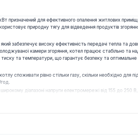
кВт призначений для ефективного опалення житлових приміще
ристовує природну тягу для відведення продуктів згоряння
який забезпечує високу ефективність передачі тепла та дов
олоджуваної камери згоряння, котел працює стабільно та над
 тиску та температури, що гарантує безпеку та оптимальне 
отлу споживати рівно стільки газу, скільки необхідно для п
/год.
ирокому діапазоні напруги електромережі від 155 до 250 В,
оль полум'я за допомогою термоелемента та запобіжник зворо
кімнатного термостата забезпечує дистанційне керування 