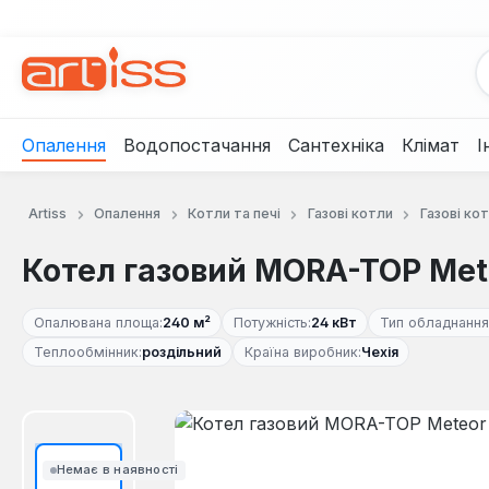
рейти до основного вмісту
Перейти до пошуку
Перейти до основної навігації
Опалення
Водопостачання
Сантехніка
Клімат
І
Artiss
Опалення
Котли та печі
Газові котли
Газові ко
Котел газовий MORA-TOP Mete
Опалювана площа:
240 м²
Потужність:
24 кВт
Тип обладнання
Теплообмінник:
роздільний
Країна виробник:
Чехія
Пропустити галерею зображень
Немає в наявності