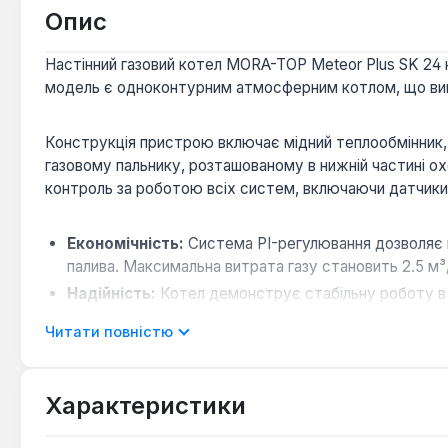
Опис
Настінний газовий котел MORA-TOP Meteor Plus SK 24 
модель є одноконтурним атмосферним котлом, що вико
Конструкція пристрою включає мідний теплообмінник, 
газовому пальнику, розташованому в нижній частині ох
контроль за роботою всіх систем, включаючи датчики
Економічність:
Система PI-регулювання дозволяє к
палива. Максимальна витрата газу становить 2.5 м³
Надійність:
Котел демонструє стабільну роботу в ш
відновлюючи роботу після стабілізації.
Читати повністю
Безпека:
Вбудовані захисні функції, такі як контр
продуктів згоряння в приміщення.
Зручність експлуатації:
Можливість підключення 
Характеристики
користувача.