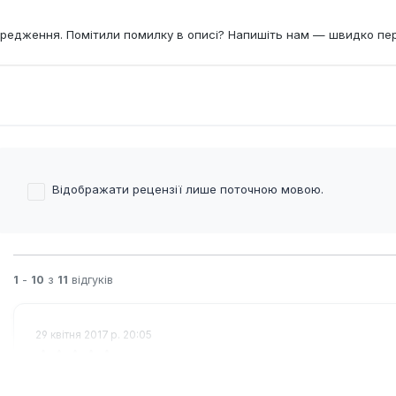
редження. Помітили помилку в описі? Напишіть нам — швидко пе
Відображати рецензії лише поточною мовою.
1
-
10
з
11
відгуків
29 квітня 2017 р. 20:05
Огляд з рейтингом 5 з 5 зірок