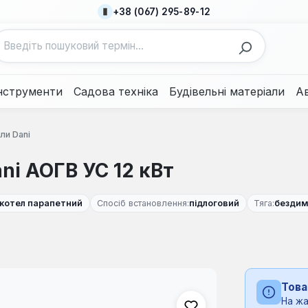
+38 (067) 295-89-12
нструменти
Садова техніка
Будівельні матеріали
А
ли Dani
ni АОГВ УС 12 кВт
котел парапетний
Спосіб встановлення:
підлоговий
Тяга:
бездим
Това
На жа