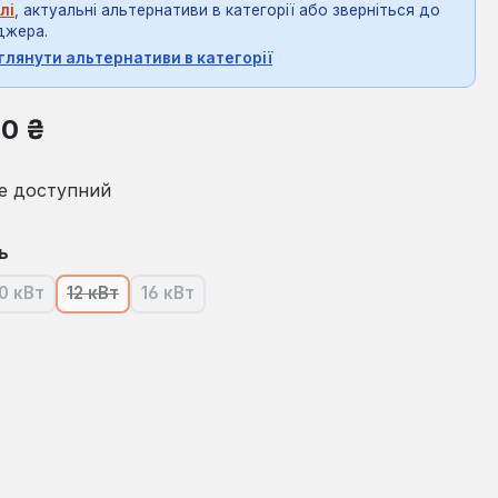
лі
, актуальні альтернативи в категорії або зверніться до
джера.
глянути альтернативи в категорії
на:
00 ₴
е доступний
ь
0 кВт
12 кВт
16 кВт
ія наразі недоступна.)
(Ця опція наразі недоступна.)
(Ця опція наразі недоступна.)
(Ця опція наразі недоступна.)