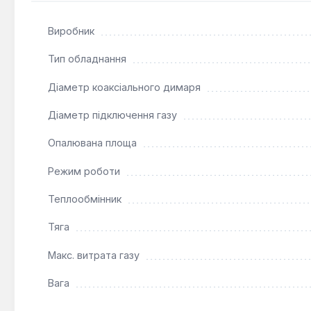
квартирах (до 10 поверху згідно із законодавством У
опалення відкритого типу з природною циркуляцією т
Виробник
інтегрувати його в інтер'єр сучасної кухні або іншого 
Тип обладнання
Діаметр коаксіального димаря
Діаметр підключення газу
Опалювана площа
Режим роботи
Теплообмінник
Тяга
Макс. витрата газу
Вага