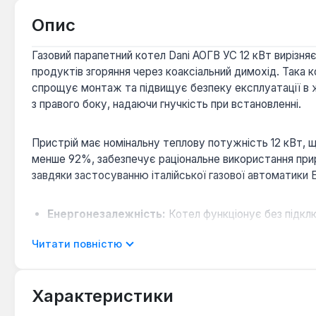
Опис
Газовий парапетний котел Dani АОГВ УС 12 кВт вирізня
продуктів згоряння через коаксіальний димохід. Така
спрощує монтаж та підвищує безпеку експлуатації в жи
з правого боку, надаючи гнучкість при встановленні.
Пристрій має номінальну теплову потужність 12 кВт, 
менше 92%, забезпечує раціональне використання прир
завдяки застосуванню італійської газової автоматики E
Енергонезалежність:
Котел функціонує без підкл
Безпечна експлуатація:
Закрита камера згоряння 
Читати повністю
Універсальність монтажу:
Можливість підключенн
Довговічність:
Заявлений термін служби пристрою с
Характеристики
Цей одноконтурний газовий котел призначений виключн