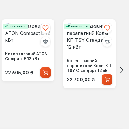
В наявності
В наявності
Котел газовий ATON
Compact E 12 кВт
Котел газовий
парапетний Колві КП
Звичайна ціна:
TSY Стандарт 12 кВт
22 605,00 ₴
Звичайна ціна:
22 700,00 ₴