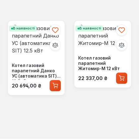
В наявності
В наявності
Котел газовий
парапетний
Котел газовий
Житомир-М 12 кВт
парапетний Данко
Звичайна ціна:
УС (автоматика SIT)
22 337,00 ₴
12.5 кВт
Звичайна ціна:
20 694,00 ₴