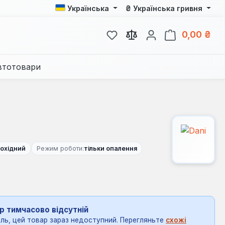
₴
Українська
Українська гривня
У вас є 0 у списку бажань
Кош
0,00 ₴
втотовари
охідний
Режим роботи:
тільки опалення
р тимчасово відсутній
ль, цей товар зараз недоступний. Перегляньте
схожі