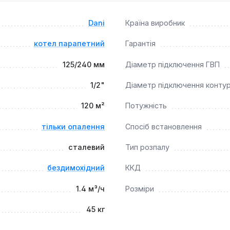
країни), а також адміністративних та виробничих приміщенн
а атмосферним розширювальним бачком. Компактні габарити 
Dani
Країна виробник
приміщення.
котел парапетний
Гарантія
125/240 мм
Діаметр підключення ГВП
1/2"
Діаметр підключення конту
120 м²
Потужність
тільки опалення
Спосіб встановлення
сталевий
Тип розпалу
бездимохідний
ККД
1.4 м³/ч
Розміри
45 кг