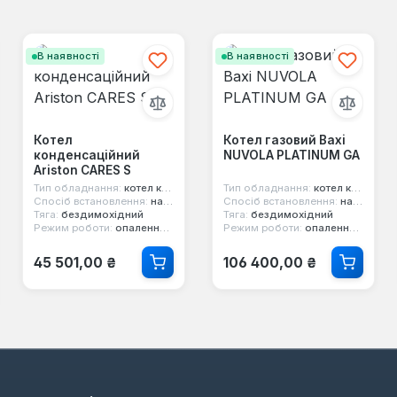
В наявності
В наявності
Котел
Котел газовий Baxi
конденсаційний
NUVOLA PLATINUM GA
Ariston CARES S
Тип обладнання:
котел конденсаційний
Тип обладнання:
котел конденсаційний
Спосіб встановлення:
настінний
Спосіб встановлення:
настінний
Тяга:
бездимохідний
Тяга:
бездимохідний
Режим роботи:
опалення та гаряча вода
Режим роботи:
опалення та гаряча вода
Звичайна ціна:
Звичайна ціна:
45 501,00 ₴
106 400,00 ₴