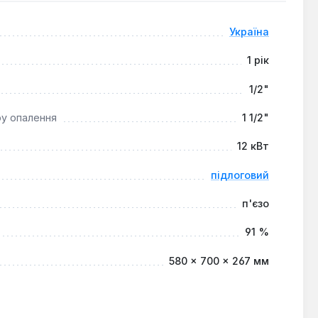
ях. Рекомендується використовувати його в системах
та естетичний дизайн дозволяють гармонійно
Україна
1 рік
1/2"
ру опалення
1 1/2"
12 кВт
підлоговий
п'єзо
91 %
580 × 700 × 267 мм