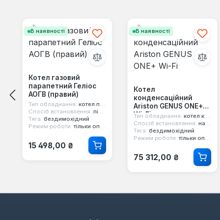
Пропустити галерею продуктів
В наявності
В наявності
Котел газовий
парапетний Геліос
Котел
АОГВ (правий)
конденсаційний
Тип обладнання:
котел парапетний
Ariston GENUS ONE+
Спосіб встановлення:
підлоговий
Wi-Fi
Тип обладнання:
котел конденсаційний
Тяга:
бездимохідний
Спосіб встановлення:
настінний
Режим роботи:
тільки опалення
Тяга:
бездимохідний
Режим роботи:
тільки опалення
Звичайна ціна:
15 498,00 ₴
Звичайна ціна:
75 312,00 ₴