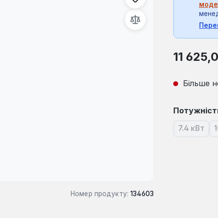
моде
мене
Пере
Звичайна ці
11 625,
Більше н
Виберіть
Потужніст
7.4 кВт
1
(Ця опц
Номер продукту:
134603