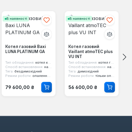
В наявності
В наявності
Котел газовий Baxi
Котел газовий
LUNA PLATINUM GA
Vaillant atmoTEC plus
VU INT
Тип обладнання:
котел конденсаційний
Тип обладнання:
котел газовий
Спосіб встановлення:
настінний
Спосіб встановлення:
настінний
Тяга:
бездимохідний
Тяга:
димохідний
Режим роботи:
опалення та гаряча вода
Режим роботи:
тільки опалення
Звичайна ціна:
Звичайна ціна:
79 600,00 ₴
56 600,00 ₴