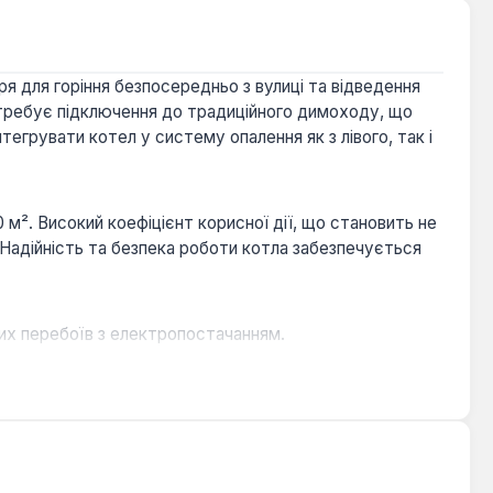
я для горіння безпосередньо з вулиці та відведення
отребує підключення до традиційного димоходу, що
грувати котел у систему опалення як з лівого, так і
². Високий коефіцієнт корисної дії, що становить не
 Надійність та безпека роботи котла забезпечується
их перебоїв з електропостачанням.
зпечуючи чисте повітря.
встановлення котла в різних умовах.
ів та збірки.
влення в індивідуальних житлових будинках,