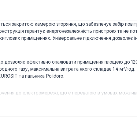
ється закритою камерою згоряння, що забезпечує забір повітр
 конструкція гарантує енергонезалежність пристрою та не п
тлових приміщеннях. Універсальне підключення дозволяє інте
що дозволяє ефективно опалювати приміщення площею до 120 м
одного газу, максимальна витрата якого складає 1.4 м³/год.
UROSIT та пальника Polidoro.
ючення до електромережі, що є перевагою в умовах можлив
запобігає потраплянню продуктів горіння в приміщення, забе
я до системи опалення з обох боків спрощує планування та 
тановить 14 років, що свідчить про високу якість компонент
о для систем опалення та оптимально підходить для встано