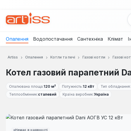
рейти до основного вмісту
Перейти до пошуку
Перейти до основної навігації
Опалення
Водопостачання
Сантехніка
Клімат
І
Artiss
Опалення
Котли та печі
Газові котли
Газові кот
Котел газовий парапетний Da
Опалювана площа:
120 м²
Потужність:
12 кВт
Тип обладнання:
Теплообмінник:
сталевий
Країна виробник:
Україна
Пропустити галерею зображень
Немає в наявності