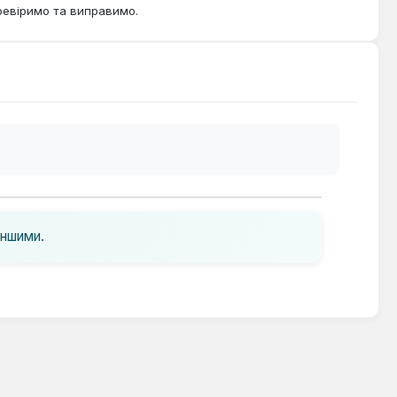
ревіримо та виправимо.
іншими.