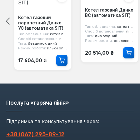
Котел газовий Данко
ВС (автоматика SIT)
Котел газовий
парапетний Данко
Тип обладнання:
котел газовий
УС (автоматика SIT)
Спосіб встановлення:
підлоговий
Тип обладнання:
котел парапетний
Тяга:
димохідний
Спосіб встановлення:
підлоговий
Режим роботи:
опалення та гаряча вода
Тяга:
бездимохідний
Режим роботи:
тільки опалення
Звичайна ціна:
20 514,00 ₴
Звичайна ціна:
17 604,00 ₴
Послуга «гаряча лінія»
Підтримка та консультування через:
+38 (067) 295‑89‑12