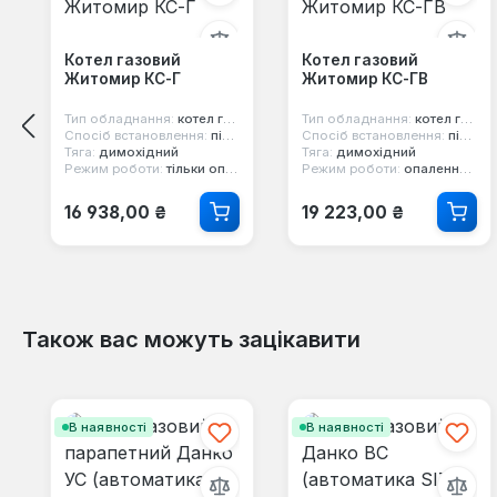
Котел газовий
Котел газовий
Житомир КС-Г
Житомир КС-ГВ
Тип обладнання:
котел газовий
Тип обладнання:
котел газовий
Спосіб встановлення:
підлоговий
Спосіб встановлення:
підлоговий
Тяга:
димохідний
Тяга:
димохідний
Режим роботи:
тільки опалення
Режим роботи:
опалення та гаряча вода
Звичайна ціна:
Звичайна ціна:
16 938,00 ₴
19 223,00 ₴
Також вас можуть зацікавити
Пропустити галерею продуктів
В наявності
В наявності