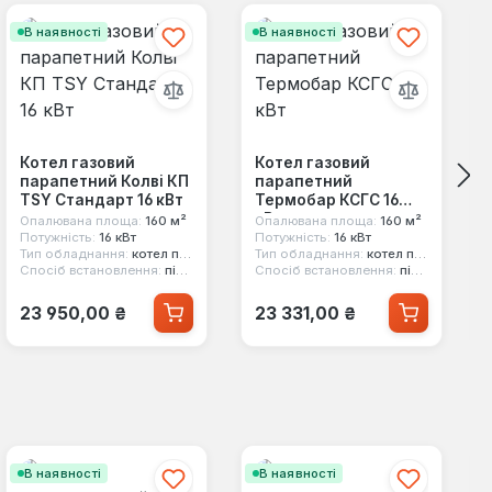
В наявності
В наявності
Котел газовий
Котел газовий
парапетний Колві КП
парапетний
TSY Стандарт 16 кВт
Термобар КСГС 16
кВт
Опалювана площа:
160 м²
Опалювана площа:
160 м²
Потужність:
16 кВт
Потужність:
16 кВт
Тип обладнання:
котел парапетний
Тип обладнання:
котел парапетний
Спосіб встановлення:
підлоговий
Спосіб встановлення:
підлоговий
Звичайна ціна:
Звичайна ціна:
23 950,00 ₴
23 331,00 ₴
В наявності
В наявності