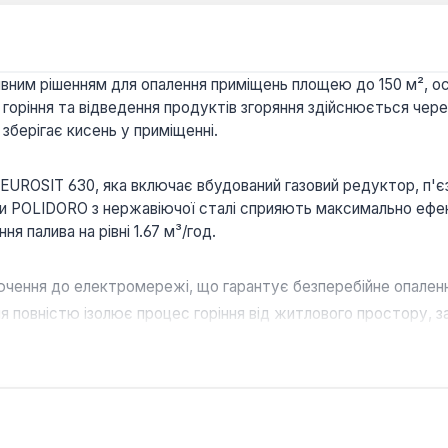
ним рішенням для опалення приміщень площею до 150 м², осо
ля горіння та відведення продуктів згоряння здійснюється че
 зберігає кисень у приміщенні.
ROSIT 630, яка включає вбудований газовий редуктор, п'єз
ники POLIDORO з нержавіючої сталі сприяють максимально еф
я палива на рівні 1.67 м³/год.
чення до електромережі, що гарантує безперебійне опалення
 повністю ізолює процес горіння від житлового простору, з
лений зі сталі та має антикорозійне покриття, що значно п
 до системи опалення з обох боків (ліворуч та праворуч) с
для опалення квартир, дачних будинків та невеликих комерц