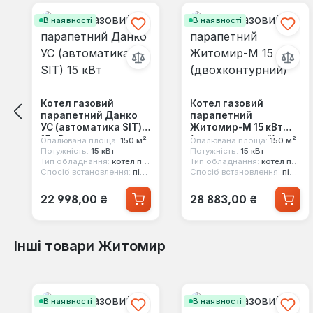
В наявності
В наявності
Котел газовий
Котел газовий
парапетний Данко
парапетний
УС (автоматика SIT)
Житомир-М 15 кВт
15 кВт
(двохконтурний)
Опалювана площа:
150 м²
Опалювана площа:
150 м²
Потужність:
15 кВт
Потужність:
15 кВт
Тип обладнання:
котел парапетний
Тип обладнання:
котел парапетний
Спосіб встановлення:
підлоговий
Спосіб встановлення:
підлоговий
Звичайна ціна:
Звичайна ціна:
22 998,00 ₴
28 883,00 ₴
Інші товари Житомир
Пропустити галерею продуктів
В наявності
В наявності