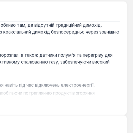
бливо там, де відсутній традиційний димохід.
рез коаксіальний димохід безпосередньо через зовнішню
орозпал, а також датчики полум'я та перегріву для
ективному спалюванню газу, забезпечуючи високий
 навіть під час відключень електроенергії.
апобігаючи потраплянню продуктів згоряння
одовжує термін служби пристрою.
прощує встановлення котла в різних умовах.
ійних приміщень, де немає можливості облаштувати