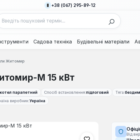
+38 (067) 295-89-12
нструменти
Садова техніка
Будівельні матеріали
А
отли Житомир
итомир-М 15 кВт
котел парапетний
Спосіб встановлення:
підлоговий
Тяга:
бездим
раїна виробник:
Україна
Офіці
Від ви