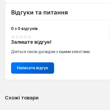
Відгуки та питання
0 з 0 відгуків
Середня оцінка 0 з 5 зірок
Залиште відгук!
Діліться своїм досвідом з іншими клієнтами.
Написати відгук
Схожі товари
Пропустити галерею продуктів