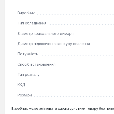
традиційний димохід. Його компактні розміри (825x49
забезпечуючи надійне та економічне теплопостачання.
Виробник
Тип обладнання
Діаметр коаксіального димаря
Діаметр підключення контуру опалення
Потужність
Спосіб встановлення
Тип розпалу
ККД
Розміри
Виробник може змінювати характеристики товару без попе