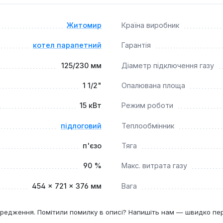
5x360 мм) та можливість підлогового або настінного монтаж
Житомир
Країна виробник
котел парапетний
Гарантія
125/230 мм
Діаметр підключення газу
1 1/2"
Опалювана площа
15 кВт
Режим роботи
підлоговий
Теплообмінник
п'єзо
Тяга
90 %
Макс. витрата газу
454 × 721 × 376 мм
Вага
редження. Помітили помилку в описі? Напишіть нам — швидко пе