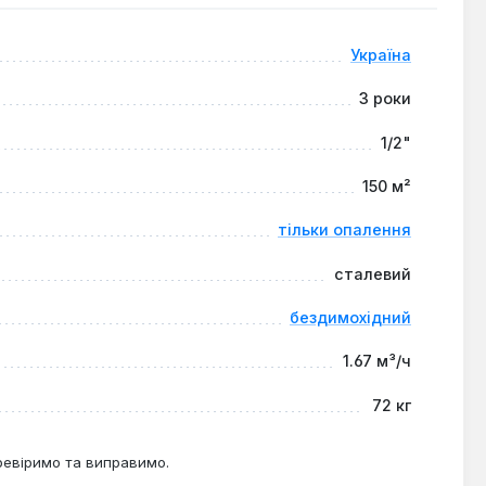
у дозволяють інтегрувати його в обмежений простір,
Україна
3 роки
1/2"
150 м²
тільки опалення
сталевий
бездимохідний
1.67 м³/ч
72 кг
ревіримо та виправимо.