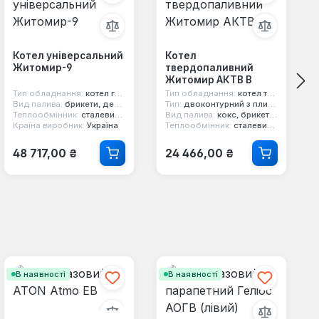
Котел універсальний
Котел
Житомир-9
твердопаливний
Житомир АКТВ В
Тип обладнання:
котел газо-твердопаливний
Тип обладнання:
котел твердопаливний
Вид палива:
брикети, дерево, вугілля, природний газ
Тип:
двоконтурний з плитою
Теплообмінник:
сталевий 3 мм
Вид палива:
кокс, брикети, дерево, вугілля
Країна виробник:
Україна
Теплообмінник:
сталевий 3 мм
Звичайна ціна:
Звичайна ціна:
48 717,00 ₴
24 466,00 ₴
В наявності
В наявності