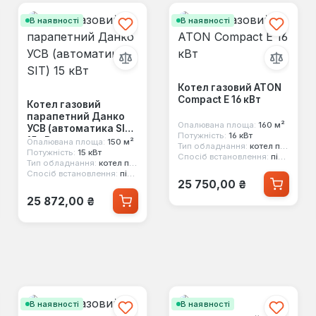
В наявності
В наявності
Котел газовий ATON
Compact E 16 кВт
Котел газовий
парапетний Данко
Опалювана площа:
160 м²
УСВ (автоматика SIT)
Потужність:
16 кВт
15 кВт
Опалювана площа:
150 м²
Тип обладнання:
котел парапетний
Потужність:
15 кВт
Спосіб встановлення:
підлоговий
Тип обладнання:
котел парапетний
Спосіб встановлення:
підлоговий
Звичайна ціна:
25 750,00 ₴
Звичайна ціна:
25 872,00 ₴
В наявності
В наявності