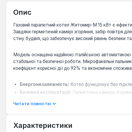
Опис
Газовий парапетний котел Житомир-М 15 кВт є ефектив
Завдяки герметичній камері згоряння, забір повітря д
стіну будівлі, що забезпечує високий рівень безпеки та
Модель оснащена надійною італійською автоматикою EU
стабільної та безпечної роботи. Мікрофакельні паль
коефіцієнт корисної дії до 92% та економічне споживанн
Енергонезалежність:
Котел функціонує без підклю
Безпека експлуатації:
Герметична камера згоряння
всередину.
Читати повністю
Довговічність конструкції:
Теплообмінник виготов
Універсальність монтажу:
Можливість підключення
Характеристики
Цей одноконтурний газовий котел ідеально підходить 