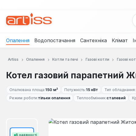
рейти до основного вмісту
Перейти до пошуку
Перейти до основної навігації
Опалення
Водопостачання
Сантехніка
Клімат
І
Artiss
Опалення
Котли та печі
Газові котли
Газові к
Котел газовий парапетний Ж
Опалювана площа:
150 м²
Потужність:
15 кВт
Тип обладнання:
Режим роботи:
тільки опалення
Теплообмінник:
сталевий
К
Пропустити галерею зображень
В наявності