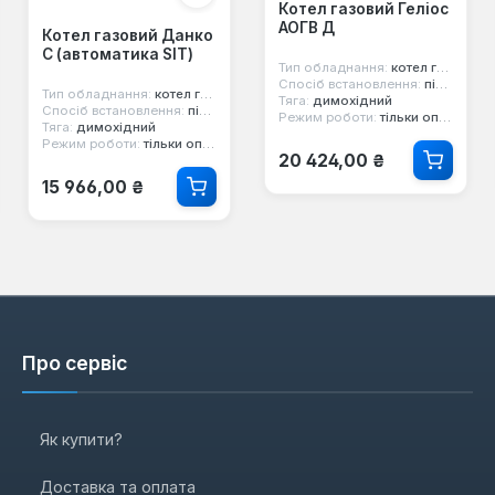
Котел газовий Геліос
АОГВ Д
Котел газовий Данко
С (автоматика SIT)
Тип обладнання:
котел газовий
Спосіб встановлення:
підлоговий
Тип обладнання:
котел газовий
Тяга:
димохідний
Спосіб встановлення:
підлоговий
Режим роботи:
тільки опалення
Тяга:
димохідний
Режим роботи:
тільки опалення
Звичайна ціна:
20 424,00 ₴
Звичайна ціна:
15 966,00 ₴
Про сервіс
Як купити?
Доставка та оплата