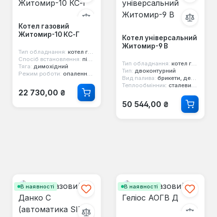
Котел газовий
Житомир-10 КС-Г
Котел універсальний
Житомир-9 В
Тип обладнання:
котел газовий
Спосіб встановлення:
підлоговий
Тип обладнання:
котел газо-твердопаливний
Тяга:
димохідний
Тип:
двоконтурний
Режим роботи:
опалення та гаряча вода
Вид палива:
брикети, дерево, вугілля, природний газ
Теплообмінник:
сталевий 3 мм
Звичайна ціна:
22 730,00 ₴
Звичайна ціна:
50 544,00 ₴
В наявності
В наявності