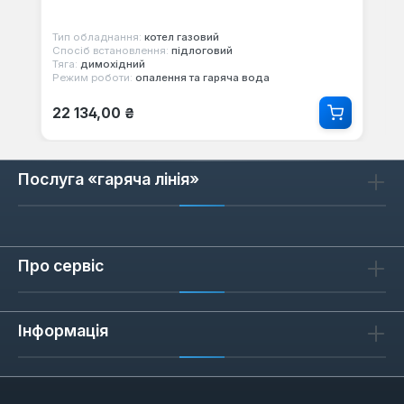
Тип обладнання:
котел газовий
Спосіб встановлення:
підлоговий
Тяга:
димохідний
Режим роботи:
опалення та гаряча вода
Звичайна ціна:
22 134,00 ₴
Послуга «гаряча лінія»
Про сервіс
Інформація