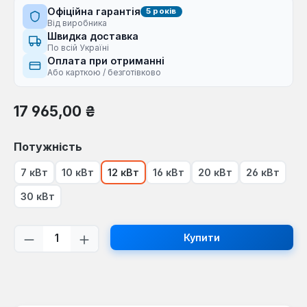
Офіційна гарантія
5 років
Від виробника
Швидка доставка
По всій Україні
Оплата при отриманні
Або карткою / безготівково
Звичайна ціна:
17 965,00 ₴
Виберіть
Потужність
7 кВт
10 кВт
12 кВт
16 кВт
20 кВт
26 кВт
30 кВт
Кількість товару: Введіть потрібну кі
Купити