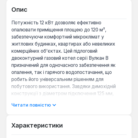
Опис
Потужність 12 кВт дозволяє ефективно
опалювати приміщення площею до 120 м²,
забезпечуючи комфортний мікроклімат у
житлових будинках, квартирах або невеликих
комерційних об'єктах. Цей підлоговий
двоконтурний газовий котел серії Вулкан В
призначений для одночасного забезпечення як
опалення, так і гарячого водопостачання, що
робить його універсальним рішенням для
побутового використання. Завдяки димохідній
конструкції з діаметром підключення 125 мм,
продукти згоряння ефективно відводяться, а
Читати повністю
сталевий теплообмінник гарантує надійність та
довговічність експлуатації.
Характеристики
Конструкція котла передбачає використання