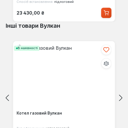
Спосіб встановлення:
підлоговий
Звичайна ціна:
23 430,00 ₴
Інші товари Вулкан
Пропустити галерею продуктів
В наявності
Котел газовий Вулкан