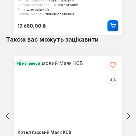
Тип обладнання:
котел газовий
Спосіб встановлення:
підлоговий
Тяга:
димохідний
Режим роботи:
тільки опалення
Звичайна ціна:
13 680,00 ₴
Також вас можуть зацікавити
Пропустити галерею продуктів
В наявності
Котел газовий Маяк КСВ