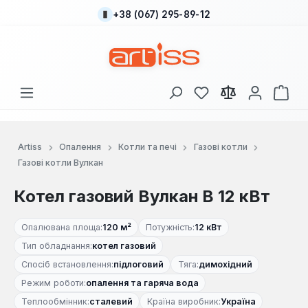
+38 (067) 295-89-12
Перейти до основного вмісту
У вас є 0 у списку
Кош
Artiss
Опалення
Котли та печі
Газові котли
Газові котли Вулкан
Котел газовий Вулкан В 12 кВт
Опалювана площа:
120 м²
Потужність:
12 кВт
Тип обладнання:
котел газовий
Спосіб встановлення:
підлоговий
Тяга:
димохідний
Режим роботи:
опалення та гаряча вода
Теплообмінник:
сталевий
Країна виробник:
Україна