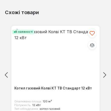
Схожі товари
Відгуків не знайдено. Поділіться
своїми знаннями з іншими.
Пропустити галерею продуктів
В наявності
Котел газовий Колві КТ TB Стандарт 12 кВт
Опалювана площа:
120 м²
Потужність:
12 кВт
Тип обладнання:
котел газовий