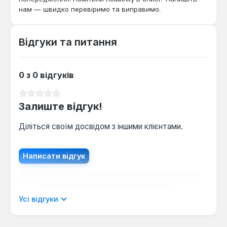
автоматики дозволяє використовувати котел у
нам — швидко перевіримо та виправимо.
регіонах з можливими перебоями в
електропостачанні, забезпечуючи безперебійне
тепло та комфорт.
Відгуки та питання
0 з 0 відгуків
Середня оцінка 0 з 5 зірок
Залиште відгук!
Діліться своїм досвідом з іншими клієнтами.
Написати відгук
Відображати рецензії лише поточною
мовою.
Усі відгуки