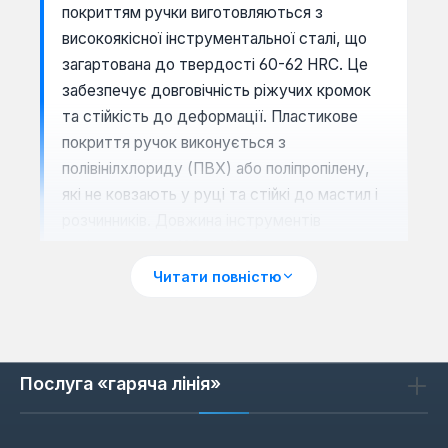
покриттям ручки виготовляються з
високоякісної інструментальної сталі, що
загартована до твердості 60-62 HRC. Це
забезпечує довговічність ріжучих кромок
та стійкість до деформації. Пластикове
покриття ручок виконується з
полівінілхлориду (ПВХ) або поліпропілену,
які не ковзають у руці та стійкі до мастил і
розчинників. Довжина інструментів
варіюється від 125 до 180 мм, що дозволяє
працювати у вузьких місцях або з більшим
Читати повністю
важелем для товстих матеріалів.
Послуга «гаряча лінія»
Сценарії застосування
Завдяки куту нахилу головки 45° або 85°, ці