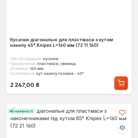
Кусачки діагональні для пластмаси з кутом
нахилу 45° Knipex L=160 мм (72 11 160)
Тип обладнання:
кусачки
Призначення:
пластмаси, свинець
Довжина:
160 мм
Особливості:
кут нахилу головки - 45°
Звичайна ціна:
2 247,00 ₴
В наявності