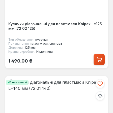
Кусачки діагональні для пластмаси Knipex L=125
мм (72 02 125)
Тип обладнання:
кусачки
Призначення:
пластмаси, свинець
Довжина:
125 мм
Країна виробник:
Німеччина
Звичайна ціна:
1 490,00 ₴
В наявності