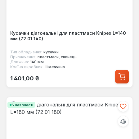
Кусачки діагональні для пластмаси Knipex L=140
мм (72 01 140)
Тип обладнання:
кусачки
Призначення:
пластмаси, свинець
Довжина:
140 мм
Країна виробник:
Німеччина
Звичайна ціна:
1 401,00 ₴
В наявності