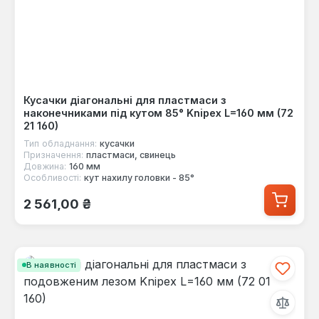
Кусачки діагональні для пластмаси з
наконечниками під кутом 85° Knipex L=160 мм (72
21 160)
Тип обладнання:
кусачки
Призначення:
пластмаси, свинець
Довжина:
160 мм
Особливості:
кут нахилу головки - 85°
Звичайна ціна:
2 561,00 ₴
В наявності