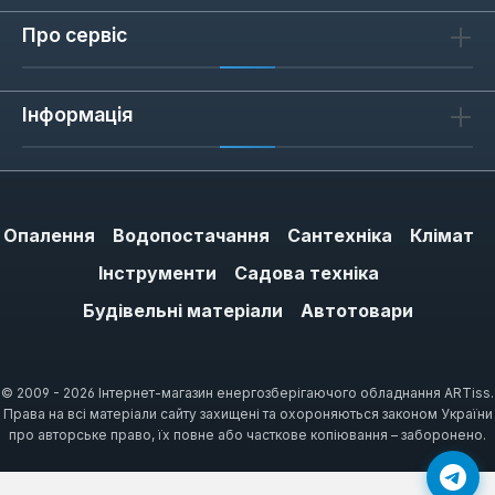
кусачки оптимальні для різання пластмас,
свинцю та оптоволоконного кабелю. Кут
Про сервіс
45° зручний для роботи впритул до
поверхні, наприклад, при демонтажі
Інформація
пластикових стяжок або обрізанні
свинцевих пломб. Кут 85° дозволяє різати
оптоволокно під гострим кутом,
мінімізуючи сколювання оболонки. Для
свинцю важливо, щоб ріжуча кромка була
Опалення
Водопостачання
Сантехніка
Клімат
достатньо гострою, щоб не зминати м'який
Інструменти
Садова техніка
метал — Knipex використовує спеціальне
Будівельні матеріали
Автотовари
заточування для цього.
© 2009 - 2026 Інтернет-магазин енергозберігаючого обладнання ARTiss.
Як обрати інструмент для
Права на всі матеріали сайту захищені та охороняються законом України
різання
про авторське право, їх повне або часткове копіювання – заборонено.
При виборі зверніть увагу на кут нахилу