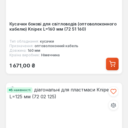
Кусачки бокові для світловодів (оптоволоконного
кабелю) Knipex L=160 мм (72 51 160)
Тип обладнання:
кусачки
Призначення:
оптоволоконний кабель
Довжина:
160 мм
Країна виробник:
Німеччина
Звичайна ціна:
1 671,00 ₴
В наявності