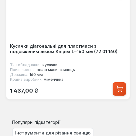
Кусачки діагональні для пластмаси з
подовженим лезом Knipex L=160 мм (72 01 160)
Тип обладнання:
кусачки
Призначення:
пластмаси, свинець
Довжина:
160 мм
Країна виробник:
Німеччина
Звичайна ціна:
1 437,00 ₴
Популярні підкатегорії
Інструменти для різання свинцю