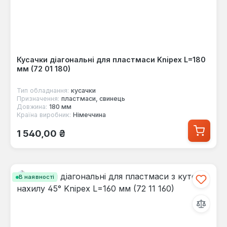
Кусачки діагональні для пластмаси Knipex L=180
мм (72 01 180)
Тип обладнання:
кусачки
Призначення:
пластмаси, свинець
Довжина:
180 мм
Країна виробник:
Німеччина
Звичайна ціна:
1 540,00 ₴
В наявності