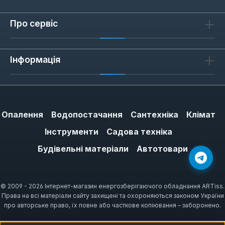
далекомір виготовляється з високоякісних
Про сервіс
матеріалів, що забезпечують
неперевершену стійкість до ударів, корозії,
абразивного зносу та інтенсивного
Інформація
щоденного використання. Корпуси
інструментів часто мають спеціальні
прогумовані вставки, які не тільки
покращують захоплення та запобігають
Опалення
Водопостачання
Сантехніка
Клімат
ковзанню, але й слугують додатковим
захистом від падінь та механічних
Інструменти
Садова техніка
пошкоджень. Механізми фіксації стрічки
Будівельні матеріали
Автотовари
працюють бездоганно, надійно утримуючи
її в потрібному положенні та запобігаючи
випадковому згортанню. Це дозволяє
© 2009 - 2026 Інтернет-магазин енергозберігаючого обладнання ARTiss.
інструментам King Tony зберігати свою
Права на всі матеріали сайту захищені та охороняються законом України
про авторське право, їх повне або часткове копіювання – заборонено.
функціональність, калібрування та точність
протягом багатьох років активної та