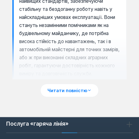
найвищих стандартів, забезпечуючи
стабільну та бездоганну роботу навіть у
найскладніших умовах експлуатації. Вони
стануть незамінними помічниками як на
будівельному майданчику, де потрібна
висока стійкість до навантажень, так і в
автомобільній майстерні для точних замірів,
або ж при виконанні складних аграрних
робіт, гарантуючи достовірність кожного
виміру та довговічність служби.
Чому King Tony обирають
Читати повністю
професіонали: переваги
конструкції та матеріалів
Відмінною рисою вимірювальних приладів
King Tony є їхня виняткова міцність,
Послуга «гаряча лінія»
продумана ергономіка та безкомпромісна
якість виконання. Кожна рулетка чи