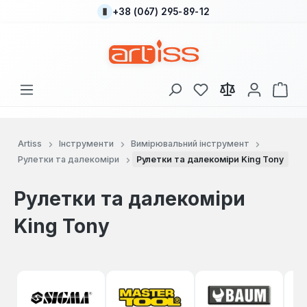
+38 (067) 295-89-12
Перейти до основного вмісту
У вас є 0 у списку
Кош
Artiss
Інструменти
Вимірювальний інструмент
Рулетки та далекоміри
Рулетки та далекоміри King Tony
Рулетки та далекоміри
King Tony