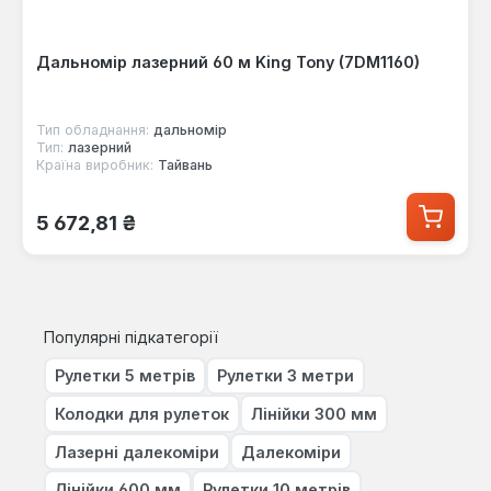
Дальномір лазерний 60 м King Tony (7DM1160)
Тип обладнання:
дальномір
Тип:
лазерний
Країна виробник:
Тайвань
Звичайна ціна:
5 672,81 ₴
Популярні підкатегорії
Рулетки 5 метрів
Рулетки 3 метри
Колодки для рулеток
Лінійки 300 мм
Лазерні далекоміри
Далекоміри
Лінійки 600 мм
Рулетки 10 метрів