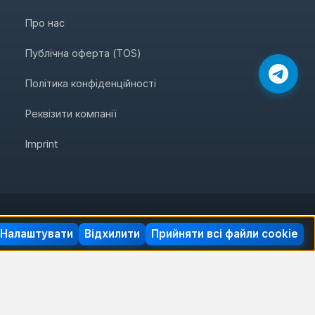
Про нас
Публічна оферта (TOS)
Політика конфіденційності
Реквізити компанії
Imprint
Налаштувати
Відхилити
Прийняти всі файли cookie
удівельні матеріали
Автотовари
 часткове копіювання – заборонено.