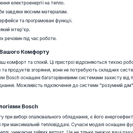
ння електроенергії на тепло.
и завдяки якісним матеріалам.
терфейси та програмовані функції.
який інтер'єр.
х речовин під час роботи.
я Вашого Комфорту
 ваш комфорт та спокій. Ці пристрої відрізняються тихою р
'я та продуктів згоряння, вони не потребують складних си
тли Bosch оснащені багаторівневими системами захисту від п
днання. Можливість підключення до системи "розумний дім"
.
логіями Bosch
у при виборі опалювального обладнання, є його енергоефект
ї при максимальній тепловіддачі. Сучасні моделі оснащені ф
лі, уникаючи зайвих витрат. Це не тільки знижує ваші раху