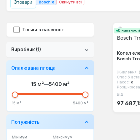
×
3
товари
Bosch
Скинути всі
Тільки в наявності
В наявност
Виробник
(1)
Котел ел
Bosch Tro
Опалювана площа
Живлення:
Спосіб вста
Насос:
є
15 м²
—
5400 м²
Розширювал
Від
Звичайна
97 687,1
15 м²
5400 м²
Потужність
Мінімум
Максимум