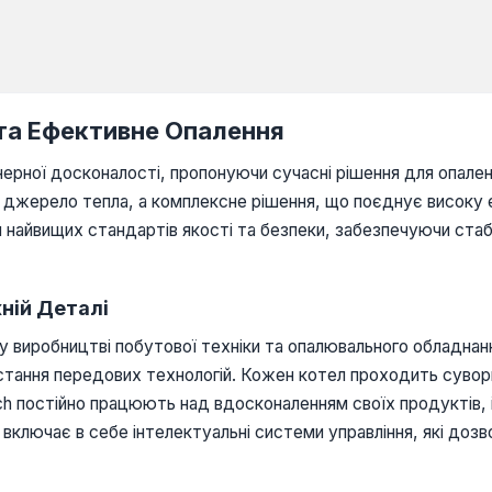
 та Ефективне Опалення
енерної досконалості, пропонуючи сучасні рішення для опал
джерело тепла, а комплексне рішення, що поєднує високу еф
м найвищих стандартів якості та безпеки, забезпечуючи стаб
жній Деталі
 виробництві побутової техніки та опалювального обладнанн
стання передових технологій. Кожен котел проходить сувори
ch постійно працюють над вдосконаленням своїх продуктів, 
включає в себе інтелектуальні системи управління, які до