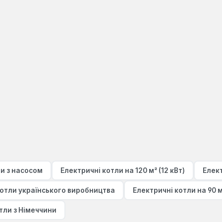
ли з насосом
Електричні котли на 120 м² (12 кВт)
Елект
котли українського виробництва
Електричні котли на 90 м²
тли з Німеччини