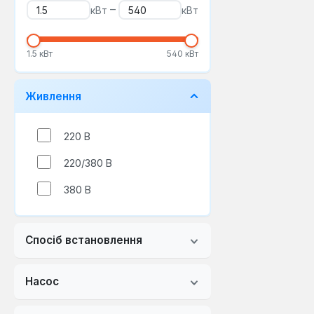
–
кВт
кВт
1.5 кВт
540 кВт
Живлення
220 В
220/380 В
380 В
Спосіб встановлення
Насос