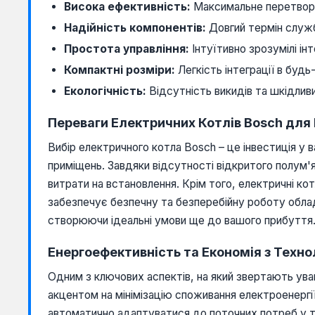
Висока ефективність:
Максимальне перетворе
Надійність компонентів:
Довгий термін служб
Простота управління:
Інтуїтивно зрозумілі ін
Компактні розміри:
Легкість інтеграції в будь-
Екологічність:
Відсутність викидів та шкідливи
Переваги Електричних Котлів Bosch дл
Вибір електричного котла Bosch – це інвестиція у
приміщень. Завдяки відсутності відкритого полум
витрати на встановлення. Крім того, електричні ко
забезпечує безпечну та безперебійну роботу обла
створюючи ідеальні умови ще до вашого прибуття
Енергоефективність та Економія з Техно
Одним з ключових аспектів, на який звертають уваг
акцентом на мінімізацію споживання електроенергі
автоматично адаптуватися до поточних потреб у теп