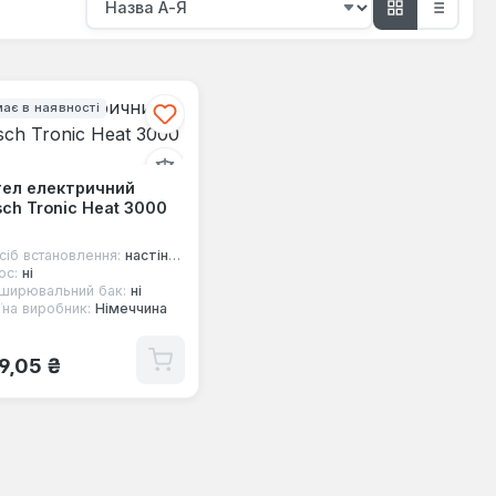
ає в наявності
тел електричний
ch Tronic Heat 3000
сіб встановлення:
настінний
ос:
ні
ширювальний бак:
ні
їна виробник:
Німеччина
ичайна ціна:
9,05 ₴