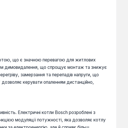
оботою, що є значною перевагою для житлових
стем димовидалення, що спрощує монтаж та знижує
ерегріву, замерзання та перепадів напруги, що
 дозволяє керувати опаленням дистанційно,
ивність. Електричні котли Bosch розроблені з
ункцією модуляції потужності, яка дозволяє котлу
нки за електроенергію, але й сприяє більш