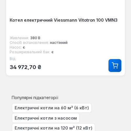
Котел електричний Viessmann Vitotron 100 VMN3
Живлення:
380 В
Спосіб встановлення:
настінний
Насос:
є
Розширювальний бак:
є
Від
Звичайна ціна:
34 972,70 ₴
Популярні підкатегорії
Електричні котли на 60 м² (6 кВт)
Електричні котли з насосом
Електричні котли на 120 м² (12 кВт)