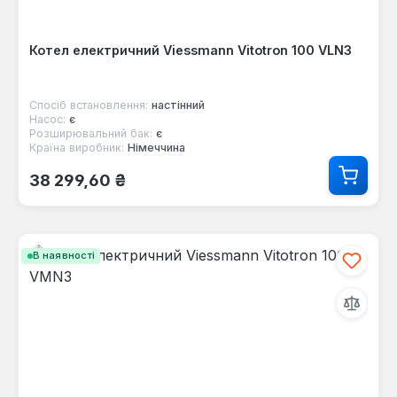
Котел електричний Viessmann Vitotron 100 VLN3
Спосіб встановлення:
настінний
Насос:
є
Розширювальний бак:
є
Країна виробник:
Німеччина
Звичайна ціна:
38 299,60 ₴
В наявності