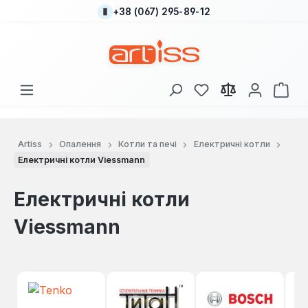
+38 (067) 295-89-12
Перейти до основного вмісту
У вас є 0 у списку
Кош
Artiss
Опалення
Котли та печі
Електричні котли
Електричні котли Viessmann
Електричні котли
Viessmann