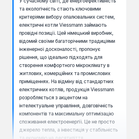
У сучасному світі, де енергоефективність
та екологічність стають ключовими
критеріями вибору опалювальних систем,
електричні котли Viessmann займають
провідні позиції. Цей німецький виробник,
відомий своїми багаторічними традиціями
інженерної досконалості, пропонує
рішення, що ідеально підходять для
створення комфортного мікроклімату в
житлових, комерційних та промислових
приміщеннях. На відміну від стандартних
електричних котлів, продукція Viessmann
розробляється з акцентом на
інтелектуальне управління, довговічність
компонентів та максимальну оптимізацію
споживання електроенергії. Це не просто
джерело тепла, а інвестиція у стабільність
та економію на десятиліття.