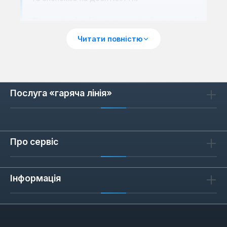
Технологічні переваги та інженерні
рішення Viessmann
Читати повністю
Електричні котли Viessmann втілюють
передові технології, що забезпечують їхню
виняткову продуктивність та надійність.
Серцем цих систем є високоточні
Послуга «гаряча лінія»
електронні контролери, які постійно
аналізують потреби в теплі та оптимізують
роботу нагрівальних елементів. Це
Про сервіс
дозволяє уникнути зайвих витрат енергії,
що є типовим для менш досконалих
систем. Котли оснащені функцією
Інформація
модуляції потужності, яка автоматично
адаптує її до поточного навантаження,
забезпечуючи плавну роботу та знижуючи
пікові навантаження на електромережу.