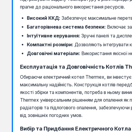
прагне до раціонального використання ресурсів.
Високий ККД:
Забезпечує максимальне перетво
Багаторівнева система безпеки:
Включає зах
Інтуїтивне керування:
Зручні панелі та диспл
Компактні розміри:
Дозволяють інтегрувати ко
Довговічні матеріали:
Використання якісної не
Експлуатація та Довговічність Котлів T
Обираючи електричний котел Thermex, ви інвестуєт
максимальну надійність. Конструкція котлів перед
якості збірки та компонентів, потреба в ньому вини
Thermex універсальним рішенням для опалення як п
радіаторів та підлогового опалення, забезпечуючи
від зовнішніх погодних умов.
Вибір та Придбання Електричного Котла