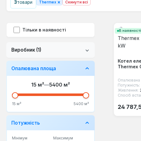
×
3
товари
Thermex
Скинути всі
Тільки в наявності
В наявност
Виробник
(1)
Котел ел
Thermex G
Опалювана площа
Опалювана 
15 м²
—
5400 м²
Потужність:
Живлення:
Спосіб вста
Звичайна
15 м²
5400 м²
24 787,
Потужність
Мінімум
Максимум