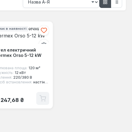
ає в наявності
тел електричний
rmex Orso 5-12 kW
лювана площа:
120 м²
ужність:
12 кВт
лення:
220/380 В
сіб встановлення:
настінний
ичайна ціна:
 247,68 ₴