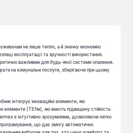
поживачам не лише тепло, а й значну економію
езпеці експлуатації та зручності використання.
критично важливим для будь-якої системи опалення.
ати на комунальні послуги, зберігаючи при цьому
ник інтегрує інноваційні елементи, які
ні елементи (ТЕНи), які мають підвищену стійкість
ermex є інтуїтивно зрозумілими, дозволяючи легко
 програмування, що дає змогу автоматично
ідеальним вибором для тих, хто цінує комфорт та