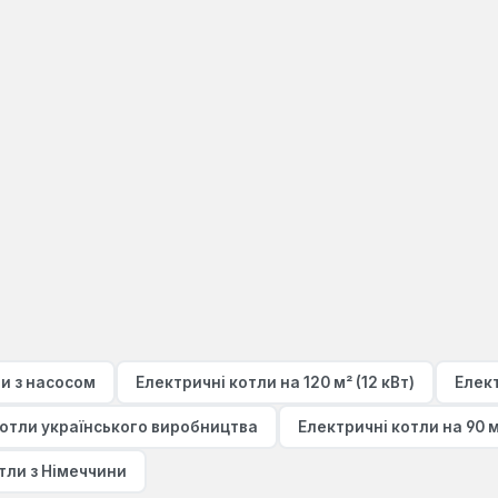
ли з насосом
Електричні котли на 120 м² (12 кВт)
Елект
котли українського виробництва
Електричні котли на 90 м²
тли з Німеччини