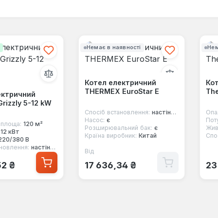
і
Немає в наявності
Нем
Котел електричний
Ко
THERMEX EuroStar E
The
ектричний
rizzly 5-12 kW
Спосіб встановлення:
настінний
Опа
Насос:
є
Пот
площа:
120 м²
Розширювальний бак:
є
Жив
12 кВт
Країна виробник:
Китай
Спо
220/380 В
новлення:
настінний
Від
Звичайна ціна:
 ціна:
Зв
52 ₴
17 636,34 ₴
23