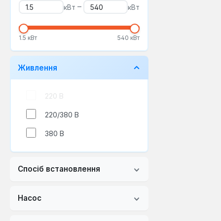
–
кВт
кВт
1.5 кВт
540 кВт
Живлення
220 В
220/380 В
380 В
Спосіб встановлення
Насос