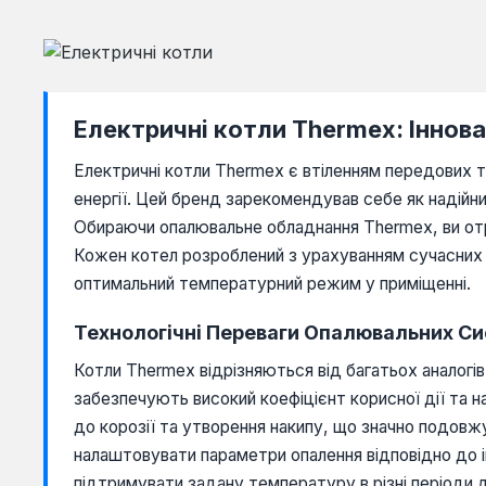
Електричні котли Thermex: Іннов
Електричні котли Thermex є втіленням передових т
енергії. Цей бренд зарекомендував себе як надійни
Обираючи опалювальне обладнання Thermex, ви отри
Кожен котел розроблений з урахуванням сучасних в
оптимальний температурний режим у приміщенні.
Технологічні Переваги Опалювальних С
Котли Thermex відрізняються від багатьох аналогів 
забезпечують високий коефіцієнт корисної дії та н
до корозії та утворення накипу, що значно подов
налаштовувати параметри опалення відповідно до 
підтримувати задану температуру в різні періоди 