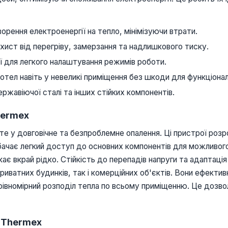
рення електроенергії на тепло, мінімізуючи втрати.
ист від перегріву, замерзання та надлишкового тиску.
еї для легкого налаштування режимів роботи.
тел навіть у невеликі приміщення без шкоди для функціонал
ржавіючої сталі та інших стійких компонентів.
hermex
е у довговічне та безпроблемне опалення. Ці пристрої розро
бачає легкий доступ до основних компонентів для можливого
кає вкрай рідко. Стійкість до перепадів напруги та адаптаці
риватних будинків, так і комерційних об'єктів. Вони ефекти
 рівномірний розподіл тепла по всьому приміщенню. Це дозв
 Thermex