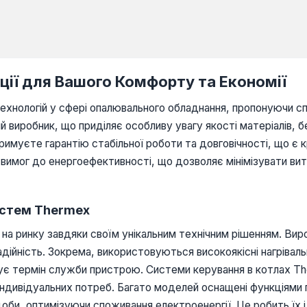
ації для Вашого Комфорту та Економії
ехнологій у сфері опалювального обладнання, пропонуючи с
й виробник, що приділяє особливу увагу якості матеріалів, б
муєте гарантію стабільної роботи та довговічності, що є 
имог до енергоефективності, що дозволяє мінімізувати витр
истем Thermex
на ринку завдяки своїм унікальним технічним рішенням. Вироб
адійність. Зокрема, використовуються високоякісні нагріваль
жує термін служби пристрою. Системи керування в котлах Th
індивідуальних потреб. Багато моделей оснащені функціями
доби, оптимізуючи споживання електроенергії. Це робить їх 