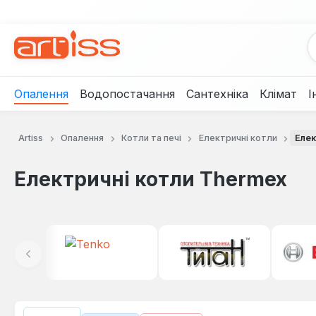
рейти до основного вмісту
Перейти до пошуку
Перейти до основної навігації
Опалення
Водопостачання
Сантехніка
Клімат
І
Artiss
Опалення
Котли та печі
Електричні котли
Елек
Електричні котли Thermex