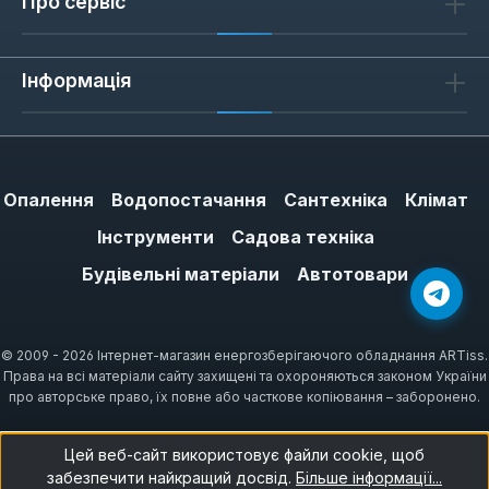
Про сервіс
Оригінальні плати Eurosit мають
сертифікацію EN 60730, що підтверджує
відповідність європейським стандартам
Інформація
безпеки.
Сумісність та встановлення
Опалення
Водопостачання
Сантехніка
Клімат
Інструменти
Садова техніка
Плати керування Eurosit підходять для
більшості моделей котлів Ferroli, включаючи
Будівельні матеріали
Автотовари
серії Domina, Econcept та інші.
Встановлення потребує базових знань
електроніки: відключіть котел від мережі,
© 2009 - 2026 Інтернет-магазин енергозберігаючого обладнання ARTiss.
Права на всі матеріали сайту захищені та охороняються законом України
демонтуйте стару плату, підключіть нову
про авторське право, їх повне або часткове копіювання – заборонено.
згідно зі схемою. Рекомендуємо довірити
монтаж фахівцю, щоб уникнути помилок у
Цей веб-сайт використовує файли cookie, щоб
підключенні.
забезпечити найкращий досвід.
Більше інформації...