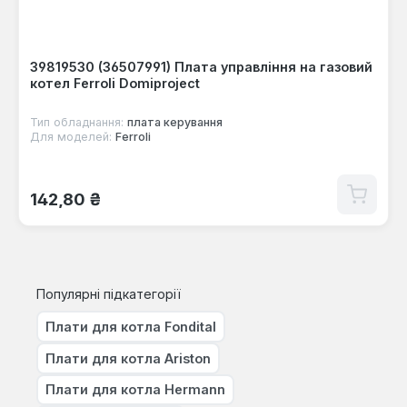
39819530 (36507991) Плата управління на газовий
котел Ferroli Domiproject
Тип обладнання:
плата керування
Для моделей:
Ferroli
Звичайна ціна:
142,80 ₴
Популярні підкатегорії
Плати для котла Fondital
Плати для котла Ariston
Плати для котла Hermann