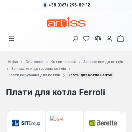
+38 (067) 295-89-12
Перейти до основного вмісту
У вас є 0 у списку
Кош
Artiss
Опалення
Котли та печі
Запчастини до котлів
Запчастини до газових котлів
Плати керування для котлів
Плати для котла Ferroli
Плати для котла Ferroli