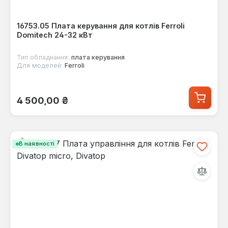
16753.05 Плата керування для котлів Ferroli
Domitech 24-32 кВт
Тип обладнання:
плата керування
Для моделей:
Ferroli
Звичайна ціна:
4 500,00 ₴
В наявності