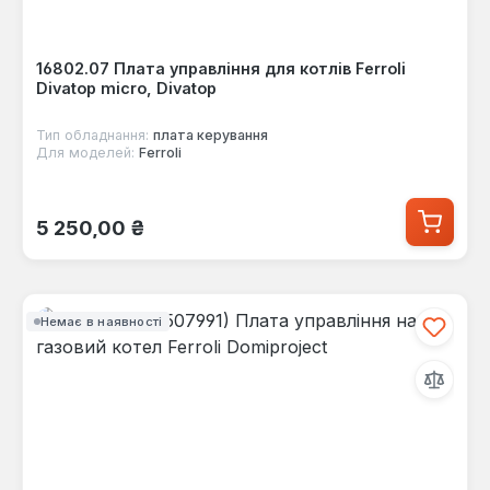
16802.07 Плата управління для котлів Ferroli
Divatop micro, Divatop
Тип обладнання:
плата керування
Для моделей:
Ferroli
Звичайна ціна:
5 250,00 ₴
Немає в наявності