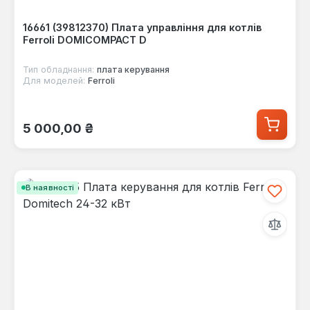
16661 (39812370) Плата управління для котлів
Ferroli DOMICOMPACT D
Тип обладнання:
плата керування
Для моделей:
Ferroli
Звичайна ціна:
5 000,00 ₴
В наявності