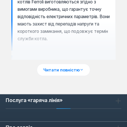
котлів Ferroli виготовляються згідно з
вимогами виробника, що гарантує точну
відповідність електричних параметрів. Вони
мають захист від перепадів напруги та
короткого замикання, що подовжує термін
служби котла.
Як обрати плату керування для
котла Ferroli
Читати повністю
При виборі плати керування важливо
переконатися в сумісності з конкретною
моделлю котла Ferroli. Зверніть увагу на тип
Послуга «гаряча лінія»
роз'ємів та кількість контактів — вони
мають збігатися з оригінальною платою.
Якщо плата використовується для заміни,
перевірте маркування старої деталі.