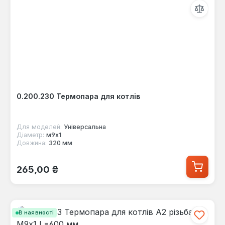
0.200.230 Термопара для котлів
Для моделей:
Універсальна
Діаметр:
м9х1
Довжина:
320 мм
Звичайна ціна:
265,00 ₴
В наявності