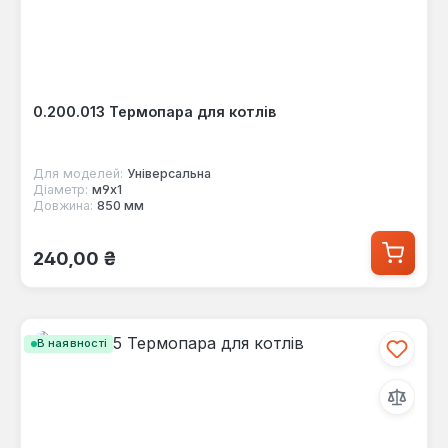
0.200.013 Термопара для котлів
Для моделей:
Універсальна
Діаметр:
м9х1
Довжина:
850 мм
Звичайна ціна:
240,00 ₴
В наявності