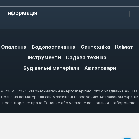
Інформація
Сумісність з газовими
клапанами SIT Group
Термопари з різьбою М9х1 сумісні з
Опалення
Водопостачання
Сантехніка
Клімат
газовими клапанами SIT Group (SIT 820, SIT
630, SIT 845) та їх аналогами. Різьба М9х1
Інструменти
Садова техніка
— це метричний стандарт із кроком 1 мм,
Будівельні матеріали
Автотовари
який використовується в європейських
газових клапанах. При заміні важливо
перевірити, чи відповідає різьба термопари
© 2009 - 2026 Інтернет-магазин енергозберігаючого обладнання ARTiss.
різьбі клапана: М9х1 не взаємозамінна з
Права на всі матеріали сайту захищені та охороняються законом України
про авторське право, їх повне або часткове копіювання – заборонено.
М8х1 або М10х1.
Для клапанів SIT Group характерна вимога
до моменту затягування — 8-12 Н·м.
Перетягування може пошкодити різьбу або