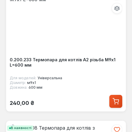
0.200.233 Термопара для котлів A2 різьба М9х1
L=600 мм
Для моделей:
Універсальна
Діаметр:
м9х1
Довжина:
600 мм
Звичайна ціна:
240,00 ₴
В наявності