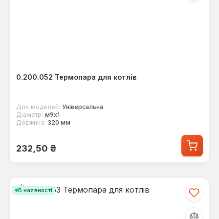
0.200.052 Термопара для котлів
Для моделей:
Універсальна
Діаметр:
м9х1
Довжина:
320 мм
Звичайна ціна:
232,50 ₴
В наявності