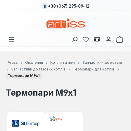
+38 (067) 295-89-12
Перейти до основного вмісту
У вас є 0 у списку
Кош
Artiss
Опалення
Котли та печі
Запчастини до котлів
Запчастини до газових котлів
Термопари для котлів
Термопари М9х1
Термопари М9х1