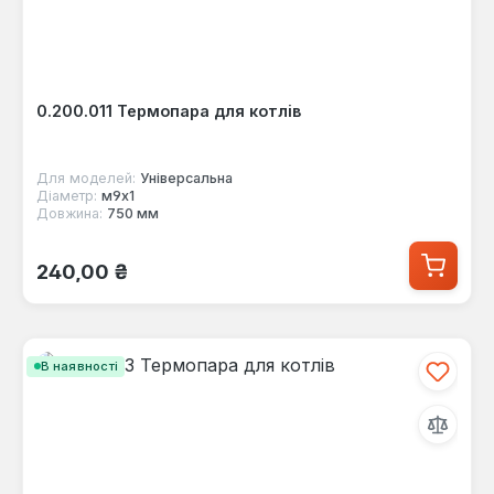
0.200.011 Термопара для котлів
Для моделей:
Універсальна
Діаметр:
м9х1
Довжина:
750 мм
Звичайна ціна:
240,00 ₴
В наявності