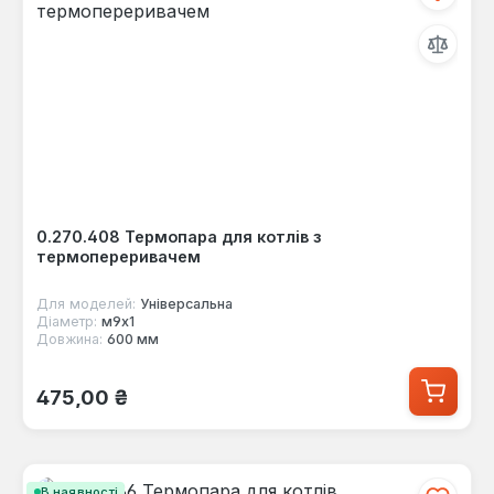
0.270.408 Термопара для котлів з
термопереривачем
Для моделей:
Універсальна
Діаметр:
м9х1
Довжина:
600 мм
Звичайна ціна:
475,00 ₴
В наявності