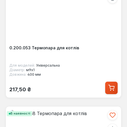
0.200.053 Термопара для котлів
Для моделей:
Універсальна
Діаметр:
м9х1
Довжина:
400 мм
Звичайна ціна:
217,50 ₴
В наявності