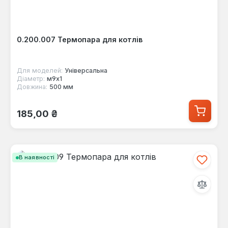
0.200.007 Термопара для котлів
Для моделей:
Універсальна
Діаметр:
м9х1
Довжина:
500 мм
Звичайна ціна:
185,00 ₴
В наявності