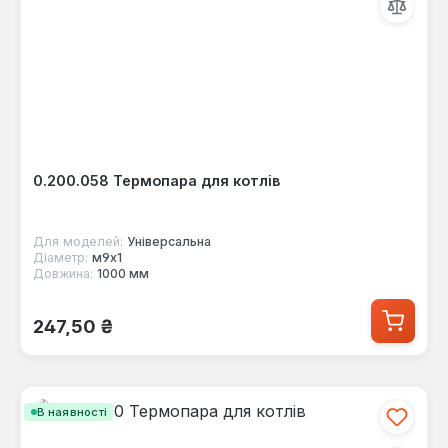
0.200.058 Термопара для котлів
Для моделей:
Універсальна
Діаметр:
м9х1
Довжина:
1000 мм
Звичайна ціна:
247,50 ₴
В наявності