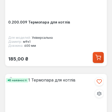
0.200.009 Термопара для котлів
Для моделей:
Універсальна
Діаметр:
м9х1
Довжина:
600 мм
Звичайна ціна:
185,00 ₴
В наявності