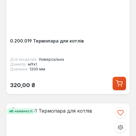
0.200.019 Термопара для котлів
Для моделей:
Універсальна
Діаметр:
м9х1
Довжина:
1200 мм
Звичайна ціна:
320,00 ₴
В наявності