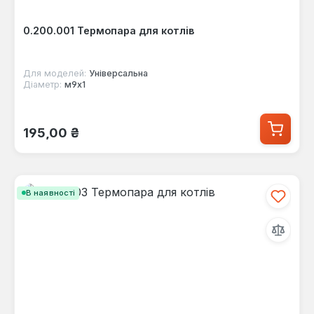
0.200.001 Термопара для котлів
Для моделей:
Універсальна
Діаметр:
м9х1
Звичайна ціна:
195,00 ₴
В наявності