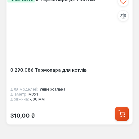
0.290.086 Термопара для котлів
Для моделей:
Універсальна
Діаметр:
м9х1
Довжина:
600 мм
Звичайна ціна:
310,00 ₴