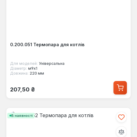
0.200.051 Термопара для котлів
Для моделей:
Універсальна
Діаметр:
м9х1
Довжина:
220 мм
Звичайна ціна:
207,50 ₴
В наявності