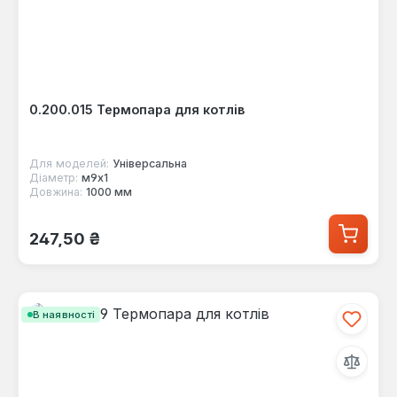
0.200.015 Термопара для котлів
Для моделей:
Універсальна
Діаметр:
м9х1
Довжина:
1000 мм
Звичайна ціна:
247,50 ₴
В наявності