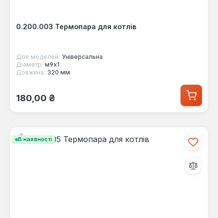
0.200.003 Термопара для котлів
Для моделей:
Універсальна
Діаметр:
м9х1
Довжина:
320 мм
Звичайна ціна:
180,00 ₴
В наявності