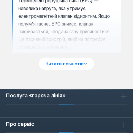
термоелектрорушійна сила (ЕРС) —
невелика напруга, яка утримує
електромагнітний клапан відкритим. Якщо
полум'я гасне, ЕРС зникає, клапан
закривається, і подача газу припиняється.
Це пасивний пристрій, який не потребує
зовнішнього живлення.
Матеріал термопари — хромель-
Читати повністю
алюмелева пара (тип K) або константан-
залізо (тип J). Для котлів частіше
використовують тип K, який забезпечує
стабільний сигнал до 50 мВ при
Послуга «гаряча лінія»
температурі 800-900 °C. Довжина
термопари впливає на опір лінії: чим довший
кабель, тим більше падіння напруги, тому
для довжини понад 800 мм рекомендовано
Про сервіс
використовувати екранований кабель.