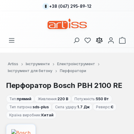
+38 (067) 295-89-12
Перейти до основного вмісту
У вас є 0 у списку
Кош
Artiss
Інструменти
Електроінструмент
Інструмент для бетону
Перфоратори
Перфоратор Bosch PBH 2100 RE
Тип:
прямий
Живлення:
220 В
Потужність:
550 Вт
Тип патрона:
sds-plus
Сила удару:
1.7 Дж
Реверс:
Є
Країна виробник:
Китай