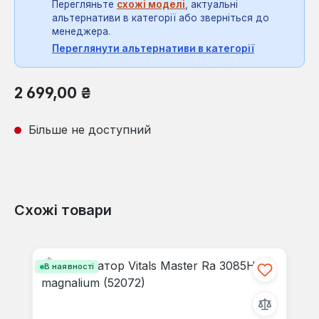
Перегляньте
схожі моделі
, актуальні
альтернативи в категорії або зверніться до
менеджера.
Переглянути альтернативи в категорії
Звичайна ціна:
2 699,00 ₴
Більше не доступний
Схожі товари
Пропустити галерею продуктів
В наявності