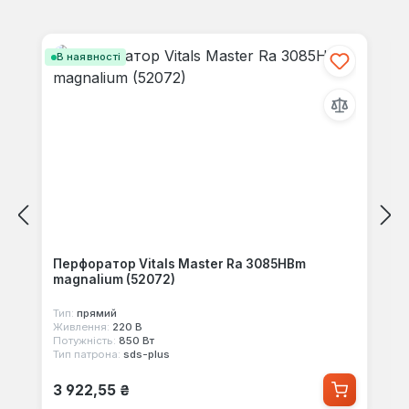
Пропустити галерею продуктів
В наявності
Перфоратор Vitals Master Ra 3085HBm
magnalium (52072)
Тип:
прямий
Живлення:
220 В
Потужність:
850 Вт
Тип патрона:
sds-plus
Звичайна ціна:
3 922,55 ₴