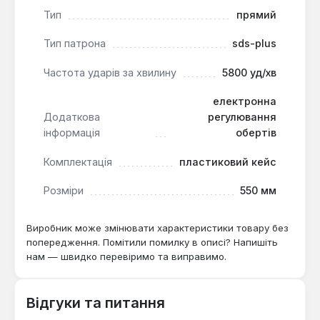
помічником для домашніх майстрів та тих, хто
Тип
прямий
займається ремонтом або будівництвом. Він
підходить для виконання широкого спектру
Тип патрона
sds-plus
завдань, від монтажу полиць до прокладання
Частота ударів за хвилину
5800 уд/хв
комунікацій, забезпечуючи високу продуктивність
та зручність у роботі.
електронна
Додаткова
регулювання
інформація
обертів
Комплектація
пластиковий кейс
Розміри
550 мм
Виробник може змінювати характеристики товару без
попередження. Помітили помилку в описі? Напишіть
нам — швидко перевіримо та виправимо.
Відгуки та питання