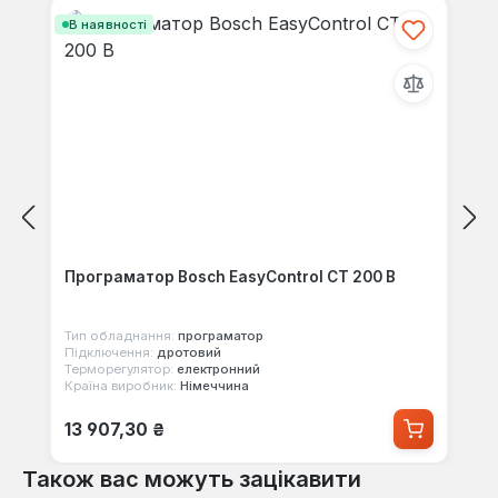
В наявності
Програматор Bosch EasyControl CT 200 B
Тип обладнання:
програматор
Підключення:
дротовий
Терморегулятор:
електронний
Країна виробник:
Німеччина
Звичайна ціна:
13 907,30 ₴
Також вас можуть зацікавити