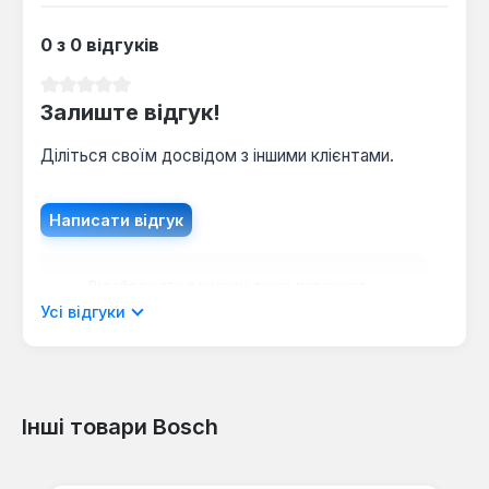
0 з 0 відгуків
Середня оцінка 0 з 5 зірок
Залиште відгук!
Діліться своїм досвідом з іншими клієнтами.
Написати відгук
Відображати рецензії лише поточною
мовою.
Усі відгуки
Інші товари Bosch
Відгуків не знайдено. Поділіться
своїми знаннями з іншими.
Пропустити галерею продуктів