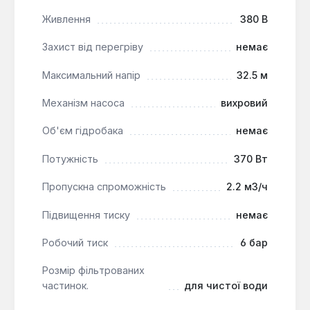
здатність працювати з рідинами температурою до
Живлення
380 В
35°C роблять його універсальним для
стаціонарних систем, що вимагають високої
Захист від перегріву
немає
продуктивності та довговічності.
Максимальний напір
32.5 м
Механізм насоса
вихровий
Об'єм гідробака
немає
Потужність
370 Вт
Пропускна спроможність
2.2 м3/ч
Підвищення тиску
немає
Робочий тиск
6 бар
Розмір фільтрованих
частинок.
для чистої води