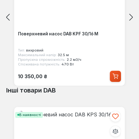
Поверхневий насос DAB KPF 30/16 M
Тип:
вихровий
Максимальний напір:
32.5 м
Пропускна спроможність:
2.2 м3/ч
Споживана потужність:
470 Вт
Звичайна ціна:
10 350,00 ₴
Інші товари DAB
Пропустити галерею продуктів
В наявності