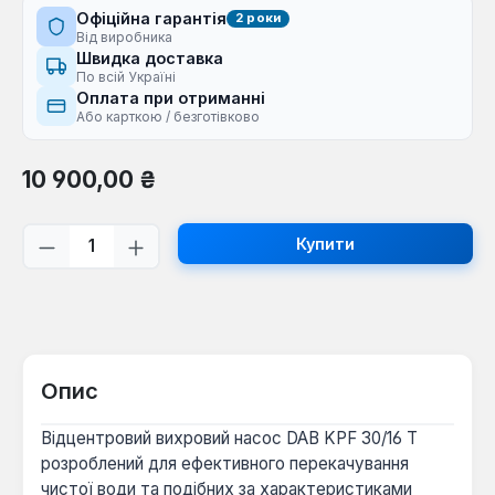
Офіційна гарантія
2 роки
Від виробника
Швидка доставка
По всій Україні
Оплата при отриманні
Або карткою / безготівково
Звичайна ціна:
10 900,00 ₴
Кількість товару: Введіть потрібну кі
Купити
Опис
Відцентровий вихровий насос DAB KPF 30/16 T
розроблений для ефективного перекачування
чистої води та подібних за характеристиками