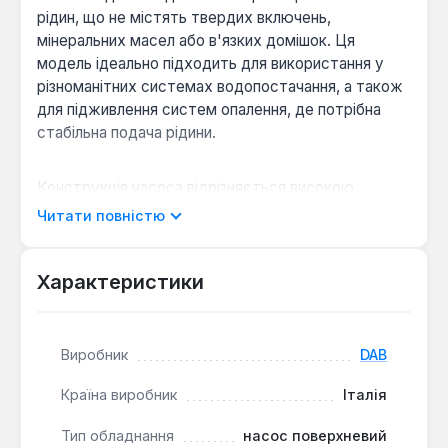
рідин, що не містять твердих включень,
мінеральних масел або в'язких домішок. Ця
модель ідеально підходить для використання у
різноманітних системах водопостачання, а також
для підживлення систем опалення, де потрібна
стабільна подача рідини.
Конструкція насоса відрізняється високою
надійністю завдяки використанню якісних
Читати повністю
матеріалів: гідравлічний корпус та опора двигуна
виготовлені з міцного чавуну, робоче колесо – з
латуні, а вал двигуна – з нержавіючої сталі. Це
Характеристики
забезпечує довговічність та стійкість до корозії
при роботі з чистою водою температурою до
35°C.
Виробник
DAB
Країна виробник
Італія
Надійні матеріали:
Гідравлічний корпус та
опора двигуна з чавуну, робоче колесо з латуні
Тип обладнання
насос поверхневий