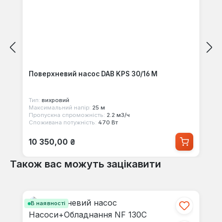
Поверхневий насос DAB KPS 30/16 M
Тип:
вихровий
Максимальний напір:
25 м
Пропускна спроможність:
2.2 м3/ч
Споживана потужність:
470 Вт
Звичайна ціна:
10 350,00 ₴
Також вас можуть зацікавити
Пропустити галерею продуктів
В наявності