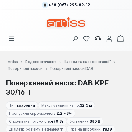
+38 (067) 295-89-12
Перейти до основного вмісту
У вас є 0 у списку
Кош
Artiss
Водопостачання
Насоси та насосні станції
Поверхневі насоси
Поверхневі насоси DAB
Поверхневий насос DAB KPF
30/16 T
Тип:
вихровий
Максимальний напір:
32.5 м
Пропускна спроможність:
2.2 м3/ч
Споживана потужність:
470 Вт
Живлення:
380 В
Діаметр роз'єму з'єднання:
1"
Країна виробник:
Італія