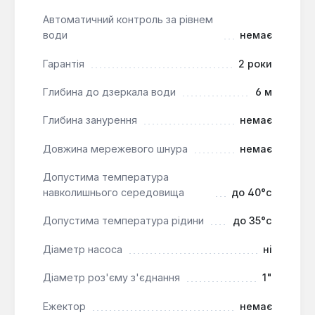
та вал з нержавіючої сталі забезпечують
тривалий термін служби.
Автоматичний контроль за рівнем
води
немає
Високий робочий тиск:
Здатність
витримувати максимальний робочий тиск до 10
Гарантія
2 роки
бар дозволяє використовувати насос у
вимогливих системах.
Глибина до дзеркала води
6 м
Трифазне виконання:
Двигун розрахований на
трифазне живлення 380 В, що забезпечує
Глибина занурення
немає
стабільну та потужну роботу.
Довжина мережевого шнура
немає
Спеціалізація на чистій воді:
Призначений для
перекачування чистих, хімічно нейтральних
Допустима температура
рідин без домішок, що гарантує безпеку
навколишнього середовища
до 40°c
системи.
Допустима температура рідини
до 35°c
Насос DAB KPF 30/16 T є оптимальним вибором
Діаметр насоса
ні
для промислових та комерційних об'єктів, а також
для великих приватних господарств, де потрібне
Діаметр роз'єму з'єднання
1"
надійне водопостачання або підживлення систем
Ежектор
немає
опалення. Його горизонтальне встановлення та