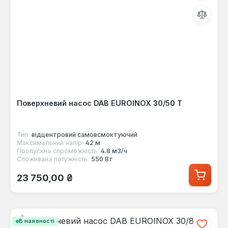
Поверхневий насос DAB EUROINOX 30/50 T
Тип:
відцентровий самовсмоктуючий
Максимальний напір:
42 м
Пропускна спроможність:
4.8 м3/ч
Споживана потужність:
550 Вт
Звичайна ціна:
23 750,00 ₴
В наявності