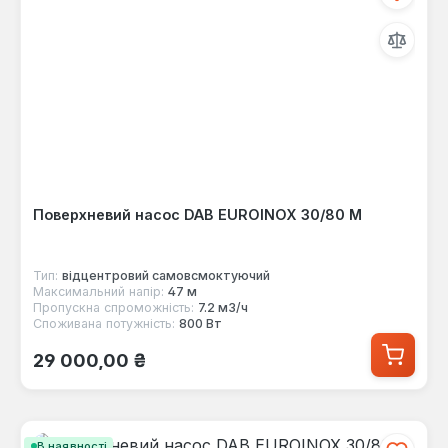
Поверхневий насос DAB EUROINOX 30/80 M
Тип:
відцентровий самовсмоктуючий
Максимальний напір:
47 м
Пропускна спроможність:
7.2 м3/ч
Споживана потужність:
800 Вт
Звичайна ціна:
29 000,00 ₴
В наявності