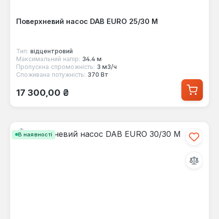
Поверхневий насос DAB EURO 25/30 M
Тип:
відцентровий
Максимальний напір:
34.4 м
Пропускна спроможність:
3 м3/ч
Споживана потужність:
370 Вт
Звичайна ціна:
17 300,00 ₴
В наявності