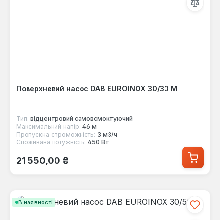
Поверхневий насос DAB EUROINOX 30/30 M
Тип:
відцентровий самовсмоктуючий
Максимальний напір:
46 м
Пропускна спроможність:
3 м3/ч
Споживана потужність:
450 Вт
Звичайна ціна:
21 550,00 ₴
В наявності