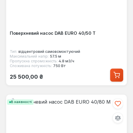
Поверхневий насос DAB EURO 40/50 T
Тип:
відцентровий самовсмоктуючий
Максимальний напір:
57.5 м
Пропускна спроможність:
4.8 м3/ч
Споживана потужність:
750 Вт
Звичайна ціна:
25 500,00 ₴
В наявності