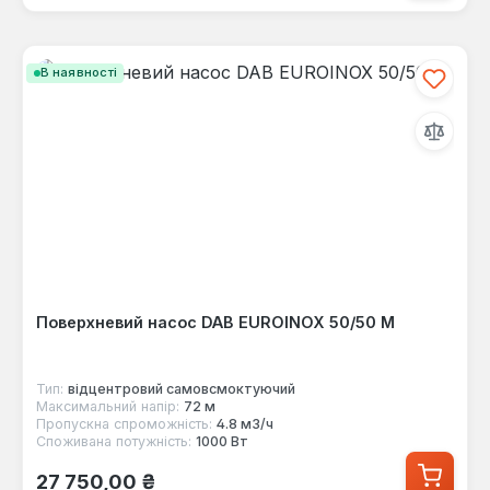
В наявності
Поверхневий насос DAB EUROINOX 50/50 M
Тип:
відцентровий самовсмоктуючий
Максимальний напір:
72 м
Пропускна спроможність:
4.8 м3/ч
Споживана потужність:
1000 Вт
Звичайна ціна:
27 750,00 ₴