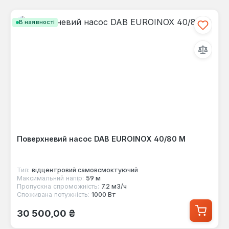
В наявності
Поверхневий насос DAB EUROINOX 40/80 M
Тип:
відцентровий самовсмоктуючий
Максимальний напір:
59 м
Пропускна спроможність:
7.2 м3/ч
Споживана потужність:
1000 Вт
Звичайна ціна:
30 500,00 ₴