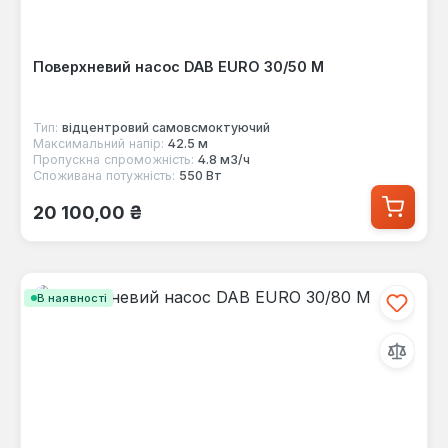
Поверхневий насос DAB EURO 30/50 M
Тип:
відцентровий самовсмоктуючий
Максимальний напір:
42.5 м
Пропускна спроможність:
4.8 м3/ч
Споживана потужність:
550 Вт
Звичайна ціна:
20 100,00 ₴
В наявності