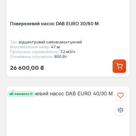
Поверхневий насос DAB EURO 30/80 M
Тип:
відцентровий самовсмоктуючий
Максимальний напір:
47 м
Пропускна спроможність:
7.2 м3/ч
Споживана потужність:
800 Вт
Звичайна ціна:
26 600,00 ₴
В наявності