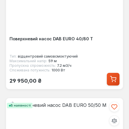
Поверхневий насос DAB EURO 40/80 T
Тип:
відцентровий самовсмоктуючий
Максимальний напір:
59 м
Пропускна спроможність:
7.2 м3/ч
Споживана потужність:
1000 Вт
Звичайна ціна:
29 950,00 ₴
В наявності