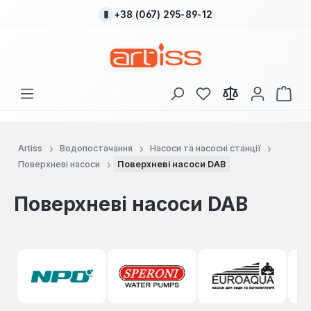
+38 (067) 295-89-12
Перейти до основного вмісту
У вас є 0 у списку
Кош
Artiss
Водопостачання
Насоси та насосні станції
Поверхневі насоси
Поверхневі насоси DAB
Поверхневі насоси DAB