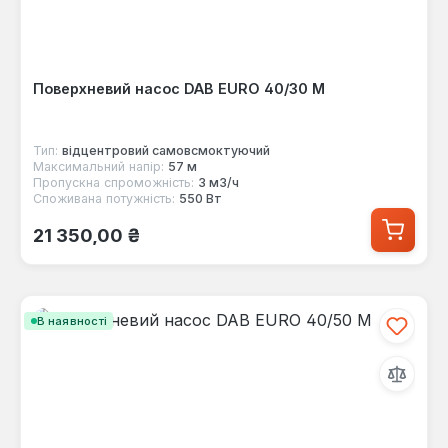
Поверхневий насос DAB EURO 40/30 M
Тип:
відцентровий самовсмоктуючий
Максимальний напір:
57 м
Пропускна спроможність:
3 м3/ч
Споживана потужність:
550 Вт
Звичайна ціна:
21 350,00 ₴
В наявності