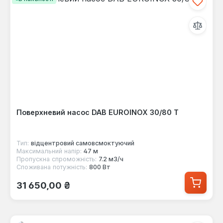
Поверхневий насос DAB EUROINOX 30/80 T
Тип:
відцентровий самовсмоктуючий
Максимальний напір:
47 м
Пропускна спроможність:
7.2 м3/ч
Споживана потужність:
800 Вт
Звичайна ціна:
31 650,00 ₴