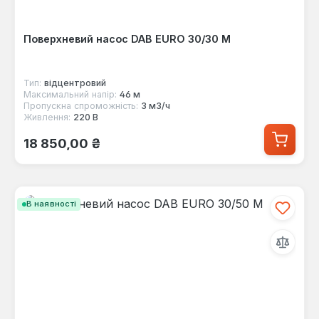
Поверхневий насос DAB EURO 30/30 M
Тип:
відцентровий
Максимальний напір:
46 м
Пропускна спроможність:
3 м3/ч
Живлення:
220 В
Звичайна ціна:
18 850,00 ₴
В наявності