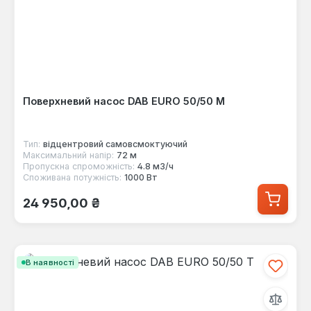
Поверхневий насос DAB EURO 50/50 M
Тип:
відцентровий самовсмоктуючий
Максимальний напір:
72 м
Пропускна спроможність:
4.8 м3/ч
Споживана потужність:
1000 Вт
Звичайна ціна:
24 950,00 ₴
В наявності