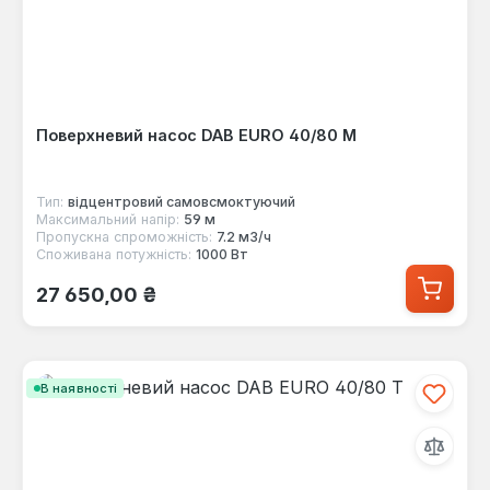
Поверхневий насос DAB EURO 40/80 M
Тип:
відцентровий самовсмоктуючий
Максимальний напір:
59 м
Пропускна спроможність:
7.2 м3/ч
Споживана потужність:
1000 Вт
Звичайна ціна:
27 650,00 ₴
В наявності