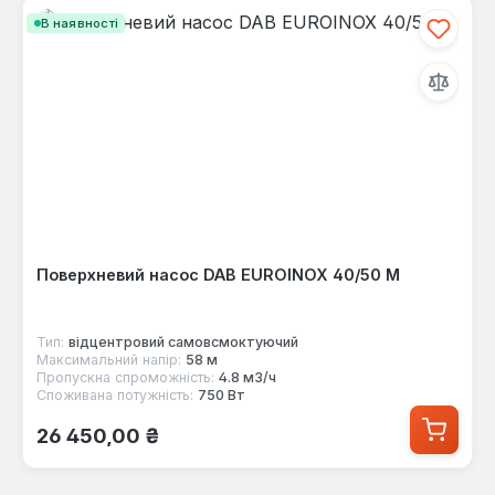
В наявності
Поверхневий насос DAB EUROINOX 40/50 M
Тип:
відцентровий самовсмоктуючий
Максимальний напір:
58 м
Пропускна спроможність:
4.8 м3/ч
Споживана потужність:
750 Вт
Звичайна ціна:
26 450,00 ₴