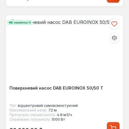
В наявності
Поверхневий насос DAB EUROINOX 50/50 T
Тип:
відцентровий самовсмоктуючий
Максимальний напір:
72 м
Пропускна спроможність:
4.8 м3/ч
Споживана потужність:
1000 Вт
Звичайна ціна: