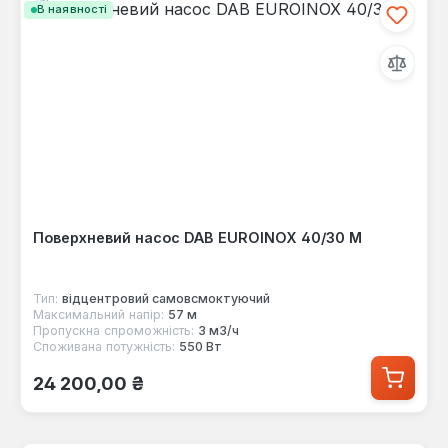
В наявності
Поверхневий насос DAB EUROINOX 40/30 M
Тип:
відцентровий самовсмоктуючий
Максимальний напір:
57 м
Пропускна спроможність:
3 м3/ч
Споживана потужність:
550 Вт
Звичайна ціна:
24 200,00 ₴