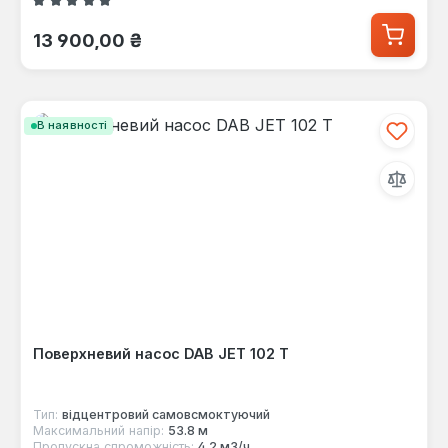
Середня оцінка 5 з 5 зірок
Звичайна ціна:
13 900,00 ₴
В наявності
Поверхневий насос DAB JET 102 T
Тип:
відцентровий самовсмоктуючий
Максимальний напір:
53.8 м
Пропускна спроможність:
4.2 м3/ч