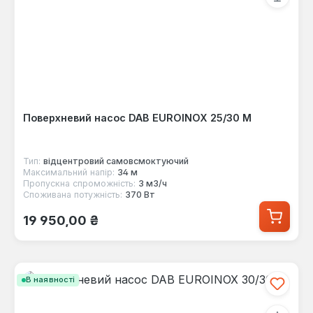
Поверхневий насос DAB EUROINOX 25/30 M
Тип:
відцентровий самовсмоктуючий
Максимальний напір:
34 м
Пропускна спроможність:
3 м3/ч
Споживана потужність:
370 Вт
Звичайна ціна:
19 950,00 ₴
В наявності