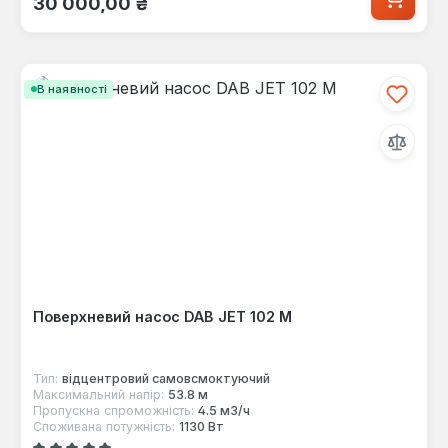
30 000,00 ₴
В наявності
Поверхневий насос DAB JET 102 M
Тип:
відцентровий самовсмоктуючий
Максимальний напір:
53.8 м
Пропускна спроможність:
4.5 м3/ч
Споживана потужність:
1130 Вт