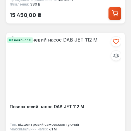
Живлення:
380 В
Звичайна ціна:
15 450,00 ₴
В наявності
Поверхневий насос DAB JET 112 M
Тип:
відцентровий самовсмоктуючий
Максимальний напір:
61 м