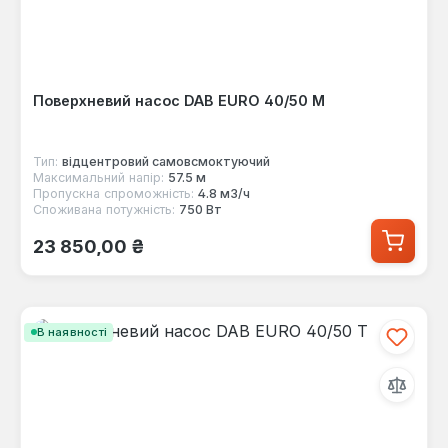
Поверхневий насос DAB EURO 40/50 M
Тип:
відцентровий самовсмоктуючий
Максимальний напір:
57.5 м
Пропускна спроможність:
4.8 м3/ч
Споживана потужність:
750 Вт
Звичайна ціна:
23 850,00 ₴
В наявності