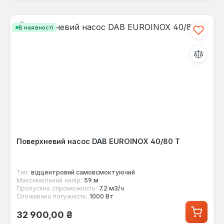
В наявності
Поверхневий насос DAB EUROINOX 40/80 T
Тип:
відцентровий самовсмоктуючий
Максимальний напір:
59 м
Пропускна спроможність:
7.2 м3/ч
Споживана потужність:
1000 Вт
Звичайна ціна:
32 900,00 ₴