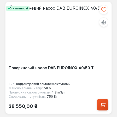
В наявності
Поверхневий насос DAB EUROINOX 40/50 T
Тип:
відцентровий самовсмоктуючий
Максимальний напір:
58 м
Пропускна спроможність:
4.8 м3/ч
Споживана потужність:
750 Вт
Звичайна ціна:
28 550,00 ₴