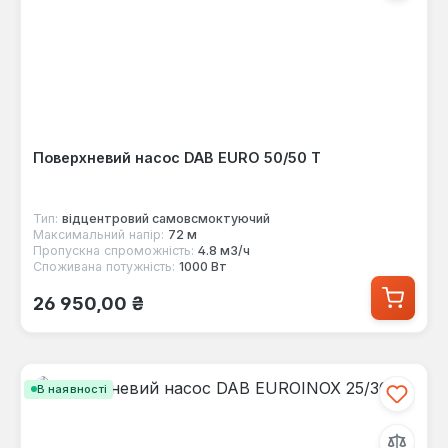
Поверхневий насос DAB EURO 50/50 T
Тип:
відцентровий самовсмоктуючий
Максимальний напір:
72 м
Пропускна спроможність:
4.8 м3/ч
Споживана потужність:
1000 Вт
Звичайна ціна:
26 950,00 ₴
В наявності