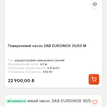
Поверхневий насос DAB EUROINOX 30/50 M
Тип:
відцентровий самовсмоктуючий
Максимальний напір:
42 м
Пропускна спроможність:
4.8 м3/ч
Споживана потужність:
550 Вт
Звичайна ціна:
22 900,00 ₴
В наявності