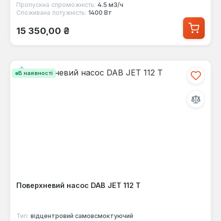
Пропускна спроможність:
4.5 м3/ч
Споживана потужність:
1400 Вт
Звичайна ціна:
15 350,00 ₴
В наявності
Поверхневий насос DAB JET 112 T
Тип:
відцентровий самовсмоктуючий