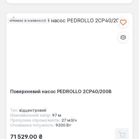
Немає в наявності
Поверхневий насос PEDROLLO 2CP40/200B
Тип:
відцентровий
Максимальний напір:
97 м
Пропускна спроможність:
27 м3/ч
Споживана потужність:
9200 Вт
Звичайна ціна:
71 529,00 ₴