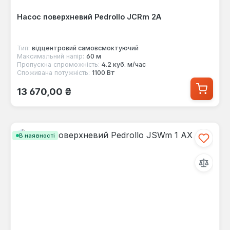
Насос поверхневий Pedrollo JCRm 2A
Тип:
відцентровий самовсмоктуючий
Максимальний напір:
60 м
Пропускна спроможність:
4.2 куб. м/час
Споживана потужність:
1100 Вт
Звичайна ціна:
13 670,00 ₴
В наявності