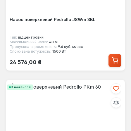
Насос поверхневий Pedrollo JSWm 3BL
Тип:
відцентровий
Максимальний напір:
48 м
Пропускна спроможність:
9.6 куб. м/час
Споживана потужність:
1500 Вт
Звичайна ціна:
24 576,00 ₴
В наявності