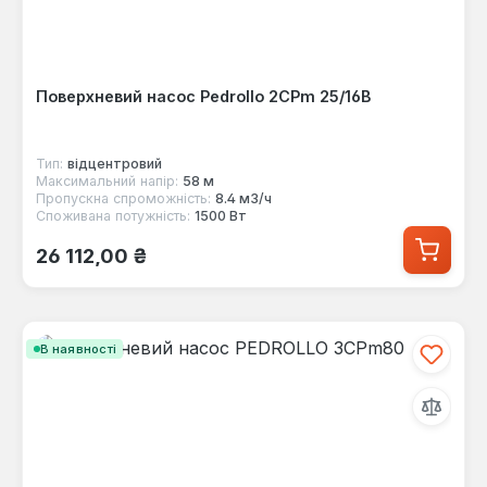
Поверхневий насос Pedrollo 2CPm 25/16B
Тип:
відцентровий
Максимальний напір:
58 м
Пропускна спроможність:
8.4 м3/ч
Споживана потужність:
1500 Вт
Звичайна ціна:
26 112,00 ₴
В наявності