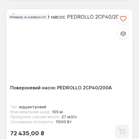
Немає в наявності
Поверхневий насос PEDROLLO 2CP40/200A
Тип:
відцентровий
Максимальний напір:
105 м
Пропускна спроможність:
27 м3/ч
Споживана потужність:
11000 Вт
Звичайна ціна:
72 435,00 ₴