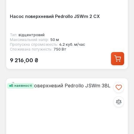
Насос поверхневий Pedrollo JSWm 2 CX
Тип:
відцентровий
Максимальний напір:
50 м
Пропускна спроможність:
4.2 куб. м/час
Споживана потужність:
750 Вт
Звичайна ціна:
9 216,00 ₴
В наявності