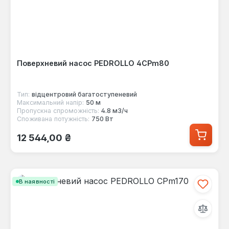
Поверхневий насос PEDROLLO 4CPm80
Тип:
відцентровий багатоступеневий
Максимальний напір:
50 м
Пропускна спроможність:
4.8 м3/ч
Споживана потужність:
750 Вт
Звичайна ціна:
12 544,00 ₴
В наявності