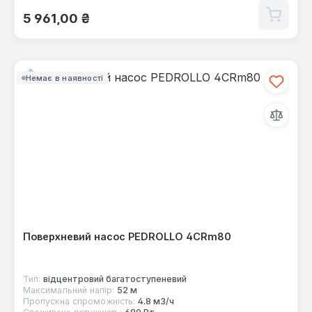
Звичайна ціна:
5 961,00 ₴
Немає в наявності
Поверхневий насос PEDROLLO 4CRm80
Тип:
відцентровий багатоступеневий
Максимальний напір:
52 м
Пропускна спроможність:
4.8 м3/ч