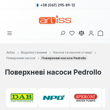
+38 (067) 295-89-12
Перейти до основного вмісту
У вас є 0 у списку
Кош
Artiss
Водопостачання
Насоси та насосні станції
Поверхневі насоси
Поверхневі насоси Pedrollo
Поверхневі насоси Pedrollo