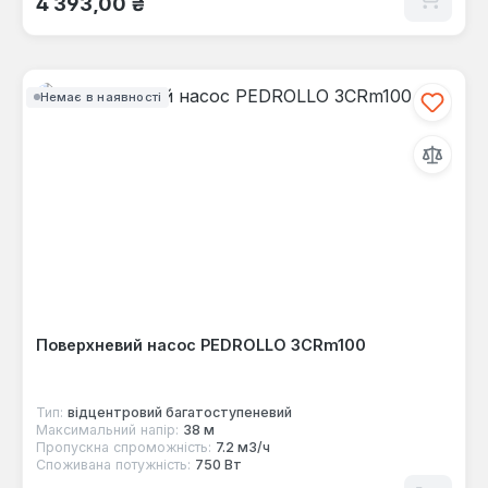
4 393,00 ₴
Немає в наявності
Поверхневий насос PEDROLLO 3CRm100
Тип:
відцентровий багатоступеневий
Максимальний напір:
38 м
Пропускна спроможність:
7.2 м3/ч
Споживана потужність:
750 Вт