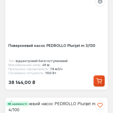
Поверхневий насос PEDROLLO Plurijet m 3/130
Тип:
відцентровий багатоступеневий
Максимальний напір:
49 м
Пропускна спроможність:
7.8 м3/ч
Споживана потужність:
1100 Вт
Звичайна ціна:
38 144,00 ₴
В наявності