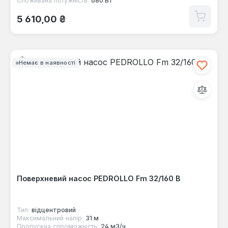
Споживана потужність:
680 Вт
Звичайна ціна:
5 610,00 ₴
Немає в наявності
Поверхневий насос PEDROLLO Fm 32/160 B
Тип:
відцентровий
Максимальний напір:
31 м
Пропускна спроможність:
24 м3/ч