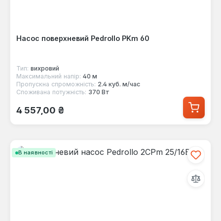
Насос поверхневий Pedrollo PKm 60
Тип:
вихровий
Максимальний напір:
40 м
Пропускна спроможність:
2.4 куб. м/час
Споживана потужність:
370 Вт
Звичайна ціна:
4 557,00 ₴
В наявності