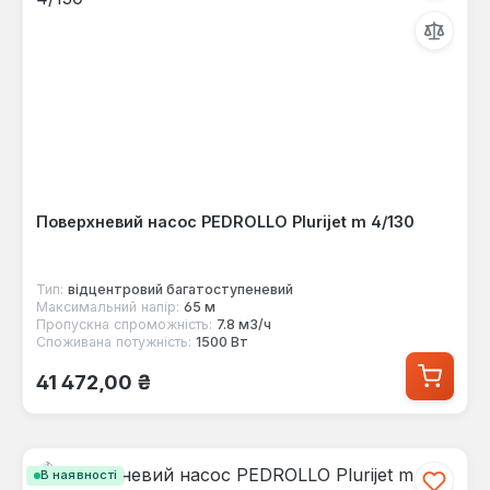
Поверхневий насос PEDROLLO Plurijet m 4/130
Тип:
відцентровий багатоступеневий
Максимальний напір:
65 м
Пропускна спроможність:
7.8 м3/ч
Споживана потужність:
1500 Вт
Звичайна ціна:
41 472,00 ₴
В наявності