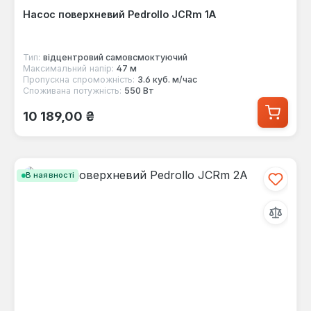
Насос поверхневий Pedrollo JCRm 1A
Тип:
відцентровий самовсмоктуючий
Максимальний напір:
47 м
Пропускна спроможність:
3.6 куб. м/час
Споживана потужність:
550 Вт
Звичайна ціна:
10 189,00 ₴
В наявності