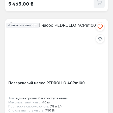
Звичайна ціна:
5 465,00 ₴
Немає в наявності
Поверхневий насос PEDROLLO 4CPm100
Тип:
відцентровий багатоступеневий
Максимальний напір:
46 м
Пропускна спроможність:
7.8 м3/ч
Споживана потужність:
750 Вт