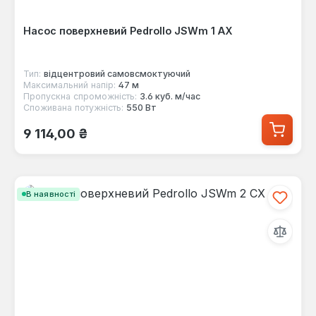
Насос поверхневий Pedrollo JSWm 1 AX
Тип:
відцентровий самовсмоктуючий
Максимальний напір:
47 м
Пропускна спроможність:
3.6 куб. м/час
Споживана потужність:
550 Вт
Звичайна ціна:
9 114,00 ₴
В наявності