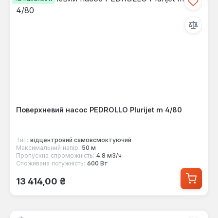
Поверхневий насос PEDROLLO Plurijet m 4/80
Тип:
відцентровий самовсмоктуючий
Максимальний напір:
50 м
Пропускна спроможність:
4.8 м3/ч
Споживана потужність:
600 Вт
Звичайна ціна:
13 414,00 ₴