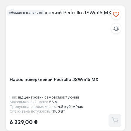
Немає в наявності
Насос поверхневий Pedrollo JSWm15 MX
Тип:
відцентровий самовсмоктуючий
Максимальний напір:
55 м
Пропускна спроможність:
4.8 куб. м/час
Споживана потужність:
1100 Вт
Звичайна ціна:
6 229,00 ₴