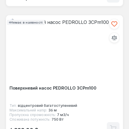
Немає в наявності
Поверхневий насос PEDROLLO 3CPm100
Тип:
відцентровий багатоступеневий
Максимальний напір:
36 м
Пропускна спроможність:
7 м3/ч
Споживана потужність:
750 Вт
Звичайна ціна: