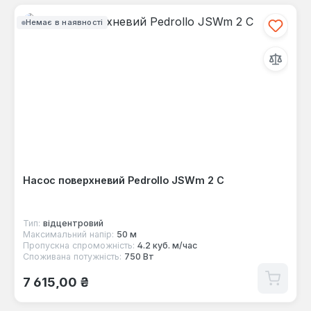
Немає в наявності
Насос поверхневий Pedrollo JSWm 2 C
Тип:
відцентровий
Максимальний напір:
50 м
Пропускна спроможність:
4.2 куб. м/час
Споживана потужність:
750 Вт
Звичайна ціна:
7 615,00 ₴