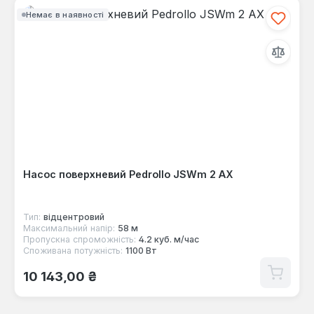
Немає в наявності
Насос поверхневий Pedrollo JSWm 2 AX
Тип:
відцентровий
Максимальний напір:
58 м
Пропускна спроможність:
4.2 куб. м/час
Споживана потужність:
1100 Вт
Звичайна ціна:
10 143,00 ₴