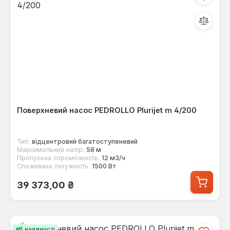
Поверхневий насос PEDROLLO Plurijet m 4/200
Тип:
відцентровий багатоступеневий
Максимальний напір:
58 м
Пропускна спроможність:
12 м3/ч
Споживана потужність:
1500 Вт
Звичайна ціна:
39 373,00 ₴
В наявності