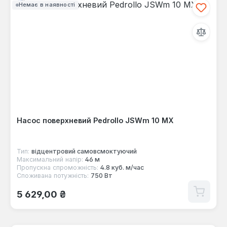
Немає в наявності
Насос поверхневий Pedrollo JSWm 10 MX
Тип:
відцентровий самовсмоктуючий
Максимальний напір:
46 м
Пропускна спроможність:
4.8 куб. м/час
Споживана потужність:
750 Вт
Звичайна ціна:
5 629,00 ₴