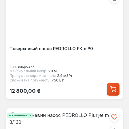
Поверхневий насос PEDROLLO PKm 90
Тип:
вихровий
Максимальний напір:
90 м
Пропускна спроможність:
2.4 м3/ч
Споживана потужність:
750 Вт
Звичайна ціна:
12 800,00 ₴
В наявності