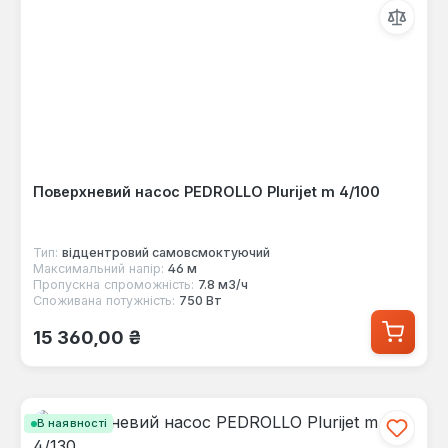
Поверхневий насос PEDROLLO Plurijet m 4/100
Тип:
відцентровий самовсмоктуючий
Максимальний напір:
46 м
Пропускна спроможність:
7.8 м3/ч
Споживана потужність:
750 Вт
Звичайна ціна:
15 360,00 ₴
В наявності