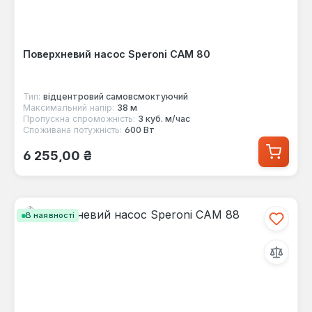
Поверхневий насос Speroni CAM 80
Тип:
відцентровий самовсмоктуючий
Максимальний напір:
38 м
Пропускна спроможність:
3 куб. м/час
Споживана потужність:
600 Вт
Звичайна ціна:
6 255,00 ₴
В наявності