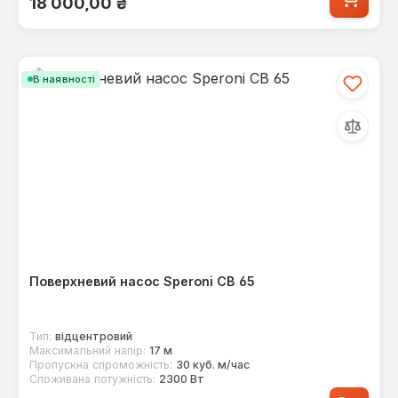
18 000,00 ₴
В наявності
Поверхневий насос Speroni СВ 65
Тип:
відцентровий
Максимальний напір:
17 м
Пропускна спроможність:
30 куб. м/час
Споживана потужність:
2300 Вт