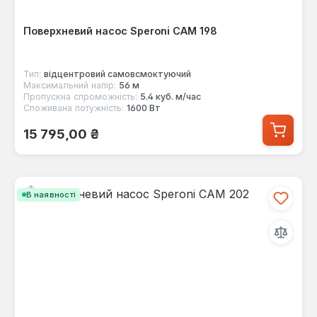
Поверхневий насос Speroni CAM 198
Тип:
відцентровий самовсмоктуючий
Максимальний напір:
56 м
Пропускна спроможність:
5.4 куб. м/час
Споживана потужність:
1600 Вт
Звичайна ціна:
15 795,00 ₴
В наявності