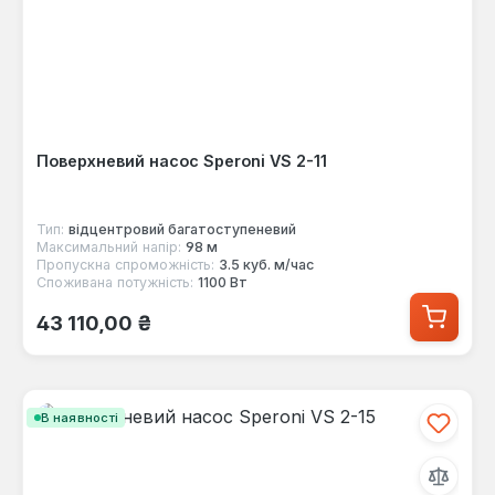
Поверхневий насос Speroni VS 2-11
Тип:
відцентровий багатоступеневий
Максимальний напір:
98 м
Пропускна спроможність:
3.5 куб. м/час
Споживана потужність:
1100 Вт
Звичайна ціна:
43 110,00 ₴
В наявності