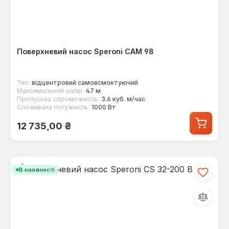
Поверхневий насос Speroni CAM 98
Тип:
відцентровий самовсмоктуючий
Максимальний напір:
47 м
Пропускна спроможність:
3.6 куб. м/час
Споживана потужність:
1000 Вт
Звичайна ціна:
12 735,00 ₴
В наявності