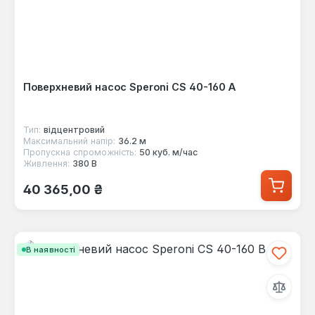
Поверхневий насос Speroni CS 40-160 A
Тип:
відцентровий
Максимальний напір:
36.2 м
Пропускна спроможність:
50 куб. м/час
Живлення:
380 В
Звичайна ціна:
40 365,00 ₴
В наявності