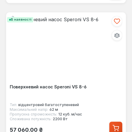
В наявності
Поверхневий насос Speroni VS 8-6
Тип:
відцентровий багатоступеневий
Максимальний напір:
62 м
Пропускна спроможність:
12 куб. м/час
Споживана потужність:
2200 Вт
Звичайна ціна:
57 060,00 ₴