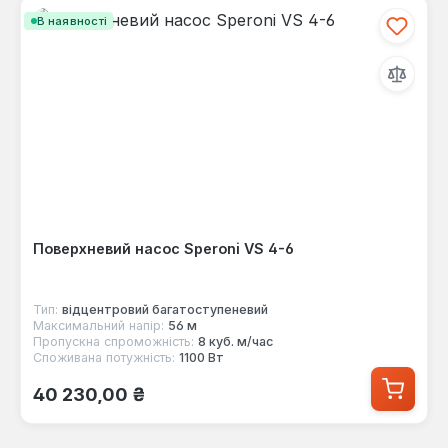
В наявності
Поверхневий насос Speroni VS 4-6
Тип:
відцентровий багатоступеневий
Максимальний напір:
56 м
Пропускна спроможність:
8 куб. м/час
Споживана потужність:
1100 Вт
Звичайна ціна:
40 230,00 ₴