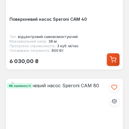
Поверхневий насос Speroni CAM 40
Тип:
відцентровий самовсмоктуючий
Максимальний напір:
38 м
Пропускна спроможність:
3 куб. м/час
Споживана потужність:
800 Вт
Звичайна ціна:
6 030,00 ₴
В наявності