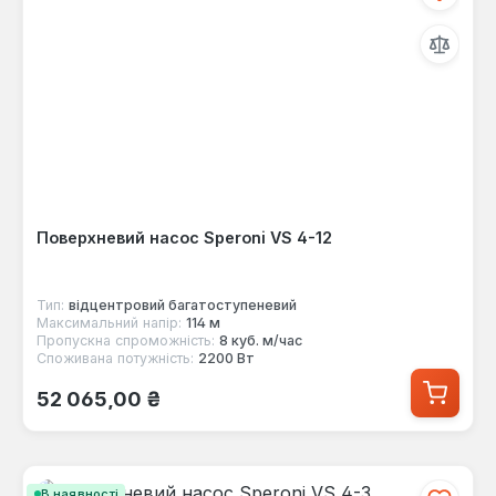
Поверхневий насос Speroni VS 4-12
Тип:
відцентровий багатоступеневий
Максимальний напір:
114 м
Пропускна спроможність:
8 куб. м/час
Споживана потужність:
2200 Вт
Звичайна ціна:
52 065,00 ₴
В наявності