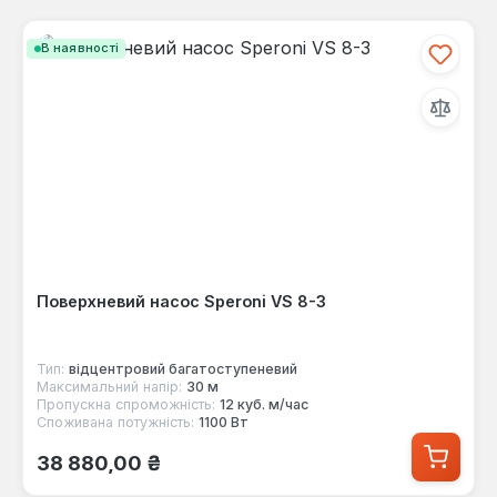
В наявності
Поверхневий насос Speroni VS 8-3
Тип:
відцентровий багатоступеневий
Максимальний напір:
30 м
Пропускна спроможність:
12 куб. м/час
Споживана потужність:
1100 Вт
Звичайна ціна:
38 880,00 ₴