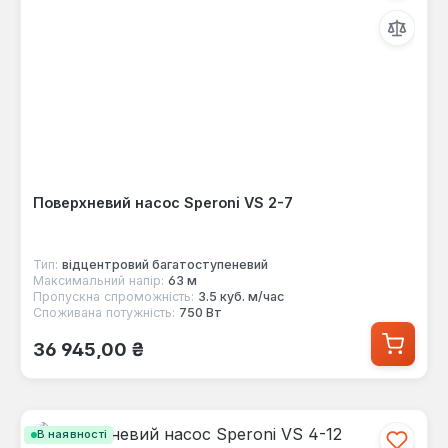
Поверхневий насос Speroni VS 2-7
Тип:
відцентровий багатоступеневий
Максимальний напір:
63 м
Пропускна спроможність:
3.5 куб. м/час
Споживана потужність:
750 Вт
Звичайна ціна:
36 945,00 ₴
В наявності