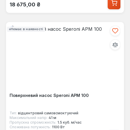
Звичайна ціна:
18 675,00 ₴
Немає в наявності
Поверхневий насос Speroni APM 100
Тип:
відцентровий самовсмоктуючий
Максимальний напір:
41 м
Пропускна спроможність:
1.5 куб. м/час
Споживана потужність:
1100 Вт