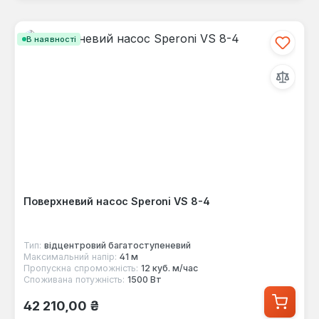
В наявності
Поверхневий насос Speroni VS 8-4
Тип:
відцентровий багатоступеневий
Максимальний напір:
41 м
Пропускна спроможність:
12 куб. м/час
Споживана потужність:
1500 Вт
Звичайна ціна:
42 210,00 ₴