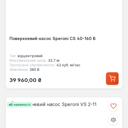
Поверхневий насос Speroni CS 40-160 B
Тип:
відцентровий
Максимальний напір:
32.7 м
Пропускна спроможність:
42 куб. м/час
Живлення:
380 В
Звичайна ціна:
39 960,00 ₴
В наявності