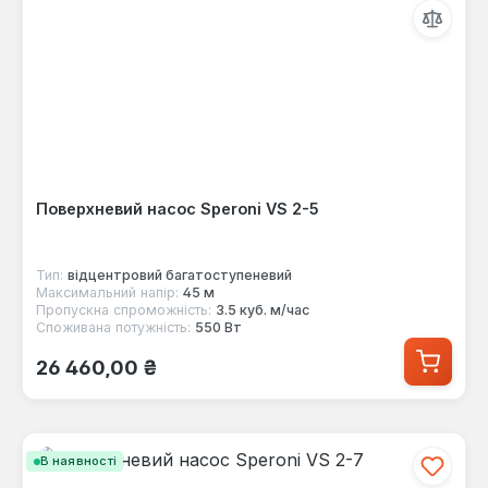
Поверхневий насос Speroni VS 2-5
Тип:
відцентровий багатоступеневий
Максимальний напір:
45 м
Пропускна спроможність:
3.5 куб. м/час
Споживана потужність:
550 Вт
Звичайна ціна:
26 460,00 ₴
В наявності