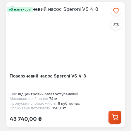
В наявності
Поверхневий насос Speroni VS 4-8
Тип:
відцентровий багатоступеневий
Максимальний напір:
74 м
Пропускна спроможність:
8 куб. м/час
Споживана потужність:
1500 Вт
Звичайна ціна:
43 740,00 ₴