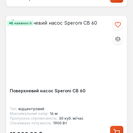
В наявності
Поверхневий насос Speroni СВ 60
Тип:
відцентровий
Максимальний напір:
16 м
Пропускна спроможність:
30 куб. м/час
Споживана потужність:
1900 Вт
Звичайна ціна: