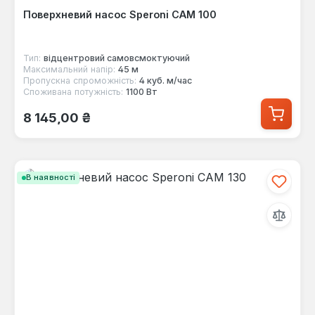
Поверхневий насос Speroni CAM 100
Тип:
відцентровий самовсмоктуючий
Максимальний напір:
45 м
Пропускна спроможність:
4 куб. м/час
Споживана потужність:
1100 Вт
Звичайна ціна:
8 145,00 ₴
В наявності