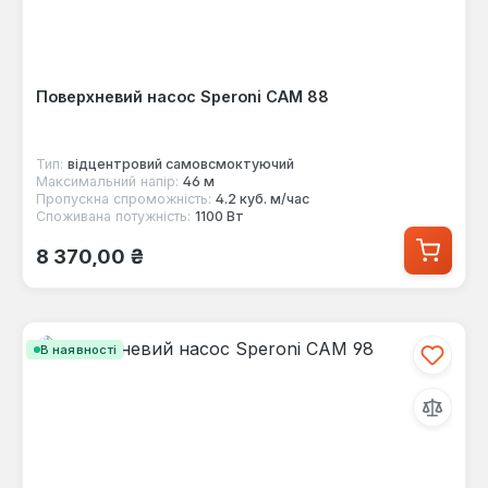
Поверхневий насос Speroni CAM 88
Тип:
відцентровий самовсмоктуючий
Максимальний напір:
46 м
Пропускна спроможність:
4.2 куб. м/час
Споживана потужність:
1100 Вт
Звичайна ціна:
8 370,00 ₴
В наявності