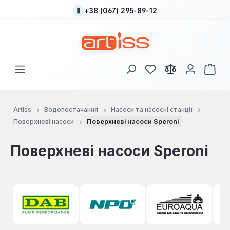
+38 (067) 295-89-12
Перейти до основного вмісту
У вас є 0 у списку
Кош
Artiss
Водопостачання
Насоси та насосні станції
Поверхневі насоси
Поверхневі насоси Speroni
Поверхневі насоси Speroni