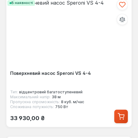
В наявності
Поверхневий насос Speroni VS 4-4
Тип:
відцентровий багатоступеневий
Максимальний напір:
38 м
Пропускна спроможність:
8 куб. м/час
Споживана потужність:
750 Вт
Звичайна ціна:
33 930,00 ₴