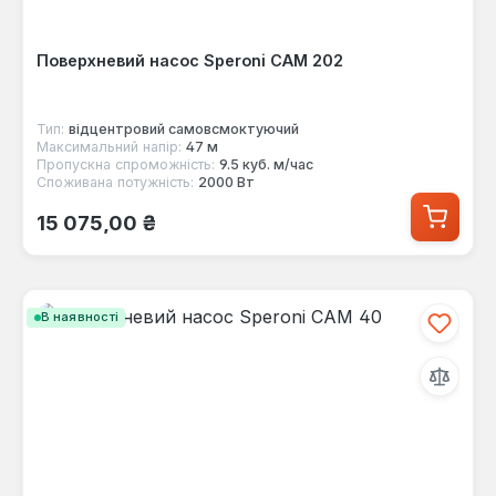
Поверхневий насос Speroni CAM 202
Тип:
відцентровий самовсмоктуючий
Максимальний напір:
47 м
Пропускна спроможність:
9.5 куб. м/час
Споживана потужність:
2000 Вт
Звичайна ціна:
15 075,00 ₴
В наявності