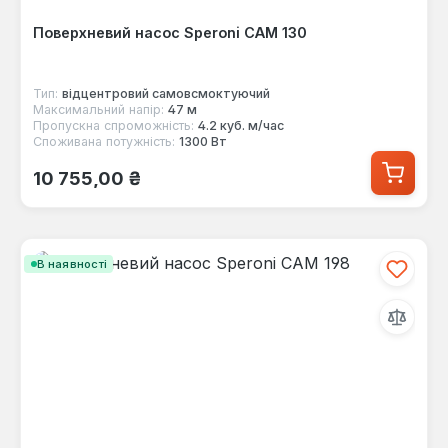
Поверхневий насос Speroni CAM 130
Тип:
відцентровий самовсмоктуючий
Максимальний напір:
47 м
Пропускна спроможність:
4.2 куб. м/час
Споживана потужність:
1300 Вт
Звичайна ціна:
10 755,00 ₴
В наявності