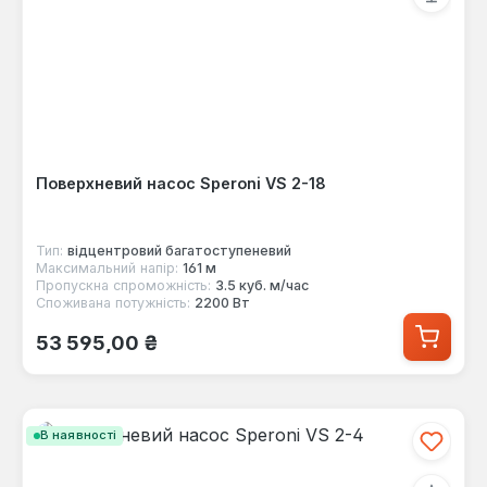
Поверхневий насос Speroni VS 2-18
Тип:
відцентровий багатоступеневий
Максимальний напір:
161 м
Пропускна спроможність:
3.5 куб. м/час
Споживана потужність:
2200 Вт
Звичайна ціна:
53 595,00 ₴
В наявності