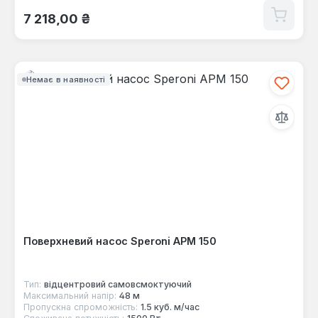
Звичайна ціна:
7 218,00 ₴
Немає в наявності
Поверхневий насос Speroni APM 150
Тип:
відцентровий самовсмоктуючий
Максимальний напір:
48 м
Пропускна спроможність:
1.5 куб. м/час