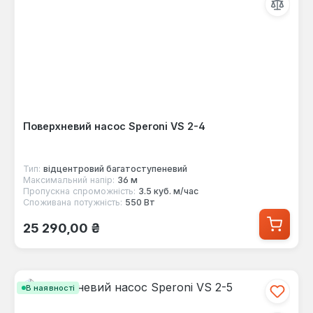
Поверхневий насос Speroni VS 2-4
Тип:
відцентровий багатоступеневий
Максимальний напір:
36 м
Пропускна спроможність:
3.5 куб. м/час
Споживана потужність:
550 Вт
Звичайна ціна:
25 290,00 ₴
В наявності