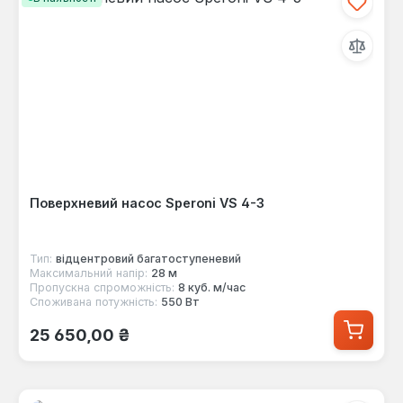
Поверхневий насос Speroni VS 4-3
Тип:
відцентровий багатоступеневий
Максимальний напір:
28 м
Пропускна спроможність:
8 куб. м/час
Споживана потужність:
550 Вт
Звичайна ціна:
25 650,00 ₴