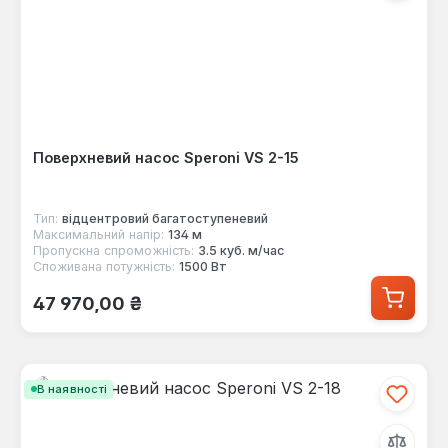
Поверхневий насос Speroni VS 2-15
Тип:
відцентровий багатоступеневий
Максимальний напір:
134 м
Пропускна спроможність:
3.5 куб. м/час
Споживана потужність:
1500 Вт
Звичайна ціна:
47 970,00 ₴
В наявності