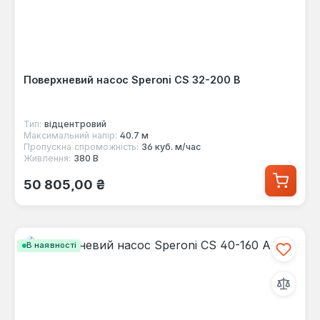
Поверхневий насос Speroni CS 32-200 B
Тип:
відцентровий
Максимальний напір:
40.7 м
Пропускна спроможність:
36 куб. м/час
Живлення:
380 В
Звичайна ціна:
50 805,00 ₴
В наявності