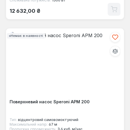
Споживана потужність:
1500 Вт
Звичайна ціна:
12 632,00 ₴
Немає в наявності
Поверхневий насос Speroni APM 200
Тип:
відцентровий самовсмоктуючий
Максимальний напір:
67 м
Пропускна спроможність:
3.6 куб. м/час