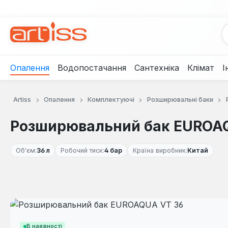
рейти до основного вмісту
Перейти до пошуку
Перейти до основної навігації
Опалення
Водопостачання
Сантехніка
Клімат
І
Artiss
Опалення
Комплектуючі
Розширювальні баки
Розширювальний бак EUROA
Об'єм:
36 л
Робочий тиск:
4 бар
Країна виробник:
Китай
Пропустити галерею зображень
В наявності