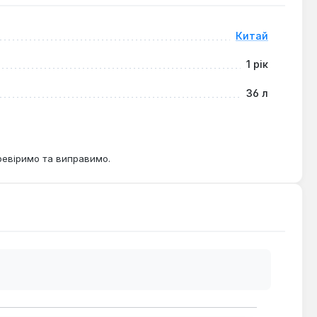
стабільної та безпечної роботи систем опалення та
 необхідно ефективно керувати тиском та об'ємом
Китай
1 рік
36 л
ревіримо та виправимо.