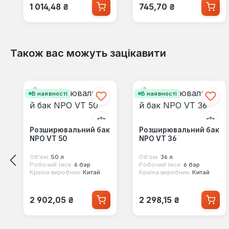
Звичайна ціна:
Звичайна ціна:
1 014,48 ₴
745,70 ₴
Також вас можуть зацікавити
Пропустити галерею продуктів
В наявності
В наявності
Розширювальний бак
Розширювальний бак
NPO VT 50
NPO VT 36
Об'єм:
50 л
Об'єм:
36 л
Робочий тиск:
6 бар
Робочий тиск:
6 бар
Країна виробник:
Китай
Країна виробник:
Китай
Звичайна ціна:
Звичайна ціна:
2 902,05 ₴
2 298,15 ₴