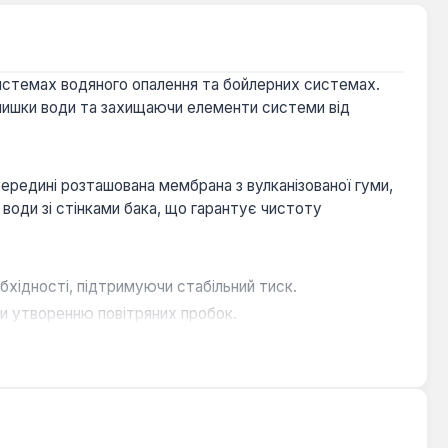
истемах водяного опалення та бойлерних системах.
длишки води та захищаючи елементи системи від
середині розташована мембрана з вулканізованої гуми,
води зі стінками бака, що гарантує чистоту
бхідності, підтримуючи стабільний тиск.
чи утворенню повітряних пробок.
градусів Цельсія.
чує тривалий термін експлуатації.