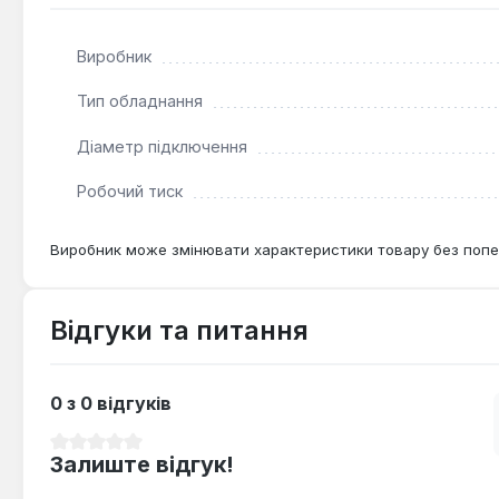
Цей розширювальний бак об'ємом 36 літрів з діаметро
гарячого водопостачання. Він підходить для використ
теплоносія.
Виробник
Тип обладнання
Діаметр підключення
Робочий тиск
Виробник може змінювати характеристики товару без попе
Відгуки та питання
0 з 0 відгуків
Середня оцінка 0 з 5 зірок
Залиште відгук!