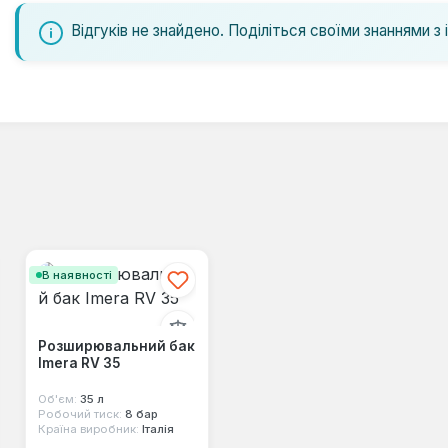
Відгуків не знайдено. Поділіться своїми знаннями з 
В наявності
Розширювальний бак
Imera RV 35
Об'єм:
35 л
Робочий тиск:
8 бар
Країна виробник:
Італія