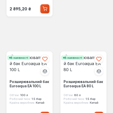
Звичайна ціна:
2 895,20 ₴
В наявності
В наявності
Розширювальний бак
Розширювальний бак
Euroaqua EA 100 L
Euroaqua EA 80 L
Об'єм:
100 л
Об'єм:
80 л
Робочий тиск:
1.5 бар
Робочий тиск:
1.5 бар
Країна виробник:
Китай
Країна виробник:
Китай