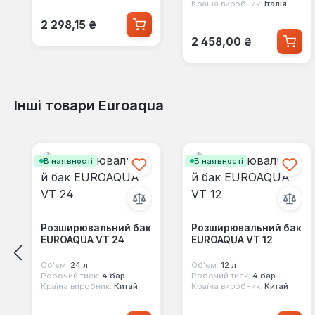
Країна виробник:
Італія
Звичайна ціна:
2 298,15 ₴
Звичайна ціна:
2 458,00 ₴
Інші товари Euroaqua
Пропустити галерею продуктів
В наявності
В наявності
Розширювальний бак
Розширювальний бак
EUROAQUA VT 24
EUROAQUA VT 12
Об'єм:
24 л
Об'єм:
12 л
Робочий тиск:
4 бар
Робочий тиск:
4 бар
Країна виробник:
Китай
Країна виробник:
Китай