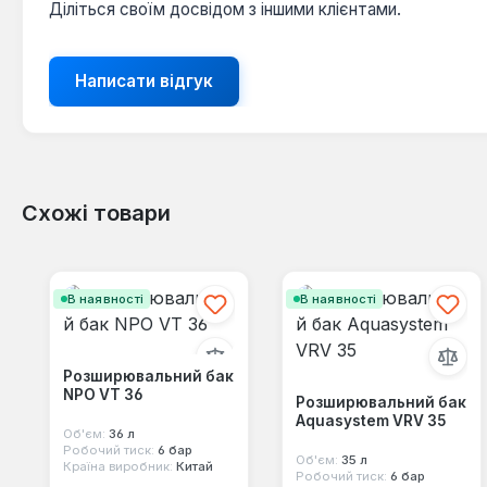
Діліться своїм досвідом з іншими клієнтами.
Написати відгук
Схожі товари
Пропустити галерею продуктів
В наявності
В наявності
Розширювальний бак
NPO VT 36
Розширювальний бак
Aquasystem VRV 35
Об'єм:
36 л
Робочий тиск:
6 бар
Об'єм:
35 л
Країна виробник:
Китай
Робочий тиск:
6 бар