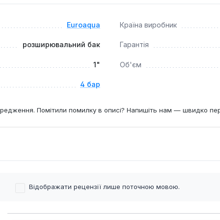
м підключення 1" є важливим компонентом для забезпечення 
ання в приватних будинках, квартирах та інших об'єктах, де
Euroaqua
Країна виробник
розширювальний бак
Гарантія
1"
Об'єм
4 бар
редження. Помітили помилку в описі? Напишіть нам — швидко пе
Відображати рецензії лише поточною мовою.