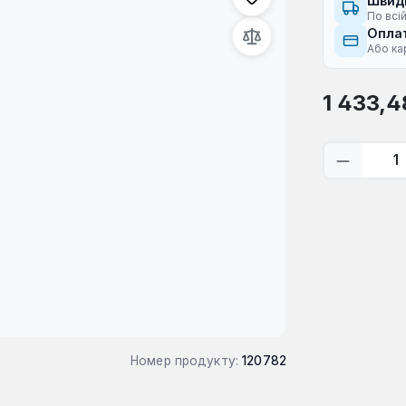
Швид
По всій
Оплат
Або ка
Звичайна ці
1 433,4
Кількіс
Номер продукту:
120782