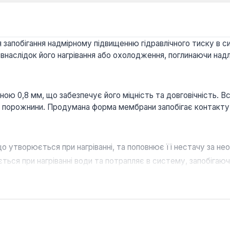
запобігання надмірному підвищенню гідравлічного тиску в с
ь внаслідок його нагрівання або охолодження, поглинаючи на
ою 0,8 мм, що забезпечує його міцність та довговічність. В
ну порожнини. Продумана форма мембрани запобігає контакту 
о утворюється при нагріванні, та поповнює її нестачу за нео
ться при нагріванні води та потрапляє в систему, запобігаю
новить 4 Атм, а тиск повітря в пристрої – 1,5 Атм.
ля роботи з рідиною в діапазоні температур від -10 до +100 
талі для корпусу та термостійкої гуми для мембрани забезпе