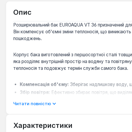
Опис
Розширювальний бак EUROAQUA VT 36 призначений для 
Він компенсує об'ємні зміни теплоносія, що виникают
пошкоджень.
Корпус бака виготовлений з першосортної сталі товщин
яка розділяє внутрішній простір на водяну та повітря
теплоносія та подовжує термін служби самого бака.
Компенсація об'єму:
Зберігає надлишкову воду, щ
Збір повітря:
Ефективно збирає повітря, що виділяє
Надійні параметри:
Максимальний робочий тиск ста
Читати повністю
Широкий температурний діапазон:
Призначений д
Довговічність матеріалів:
Використання якісної с
Характеристики