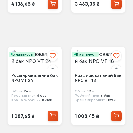
Звичайна ціна:
Звичайна ціна:
4 136,65 ₴
3 463,35 ₴
В наявності
В наявності
Розширювальний бак
Розширювальний бак
NPO VT 24
NPO VT 18
Об'єм:
24 л
Об'єм:
18 л
Робочий тиск:
6 бар
Робочий тиск:
6 бар
Країна виробник:
Китай
Країна виробник:
Китай
Звичайна ціна:
Звичайна ціна:
1 087,65 ₴
1 008,45 ₴