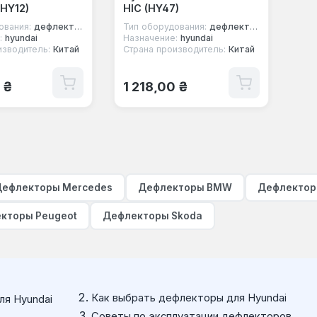
(HY12)
HIC (HY47)
ования:
дефлекторы окон
Тип оборудования:
дефлекторы окон
:
hyundai
Назначение:
hyundai
изводитель:
Китай
Страна производитель:
Китай
 цена:
Обычная цена:
 ₴
1 218,00 ₴
ефлекторы Mercedes
Дефлекторы BMW
Дефлектор
кторы Peugeot
Дефлекторы Skoda
Как выбрать дефлекторы для Hyundai
ля Hyundai
Советы по эксплуатации дефлекторов