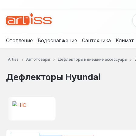
рейти к основному содержанию
Перейти к поиску
Перейти к основной навигации
Отопление
Водоснабжение
Сантехника
Климат
Artiss
Автотовары
Дефлекторы и внешние аксессуары
Дефлекторы Hyundai