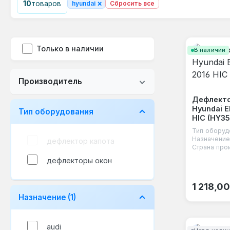
×
10
товаров
hyundai
Сбросить все
Только в наличии
В наличии
Производитель
Дефлекто
Hyundai E
Тип оборудования
HIC (HY35
Тип оборуд
Назначение
дефлектор капота
Страна про
дефлекторы окон
Обычная
1 218,00
Назначение
(1)
audi