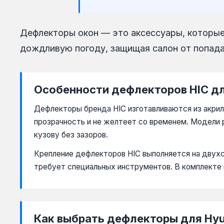
skoda
ssangyong
Дефлекторы окон — это аксессуары, которые
subaru
дождливую погоду, защищая салон от попада
suzuki
toyota
Особенности дефлекторов HIC дл
volkswagen
Дефлекторы бренда HIC изготавливаются из акрил
volvo
прозрачность и не желтеет со временем. Модели 
кузову без зазоров.
Крепление дефлекторов HIC выполняется на двухс
требует специальных инструментов. В комплекте 
Как выбрать дефлекторы для Hyu