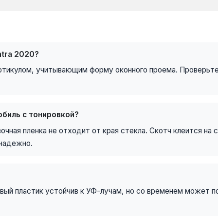
ntra 2020?
 артикулом, учитывающим форму оконного проема. Проверьт
биль с тонировкой?
ная пленка не отходит от края стекла. Скотч клеится на ст
надежно.
овый пластик устойчив к УФ-лучам, но со временем может п