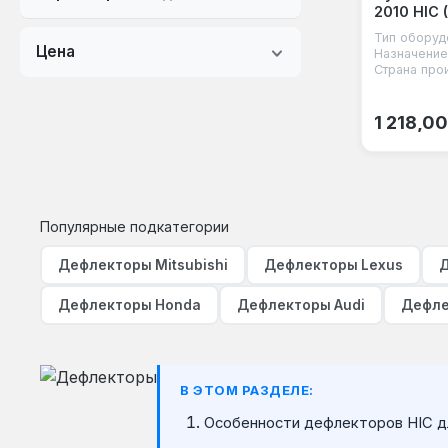
kia
2010 HIC 
Тип оборуд
land rover
Цена
Назначение
Страна про
lexus
Обычная
mazda
1 218,00
mercedes
mitsubishi
Популярные подкатегории
nissan
Дефлекторы Mitsubishi
Дефлекторы Lexus
Д
opel
Дефлекторы Honda
Дефлекторы Audi
Дефле
peugeot
pontiac
porshe
В ЭТОМ РАЗДЕЛЕ:
renault
Особенности дефлекторов HIC д