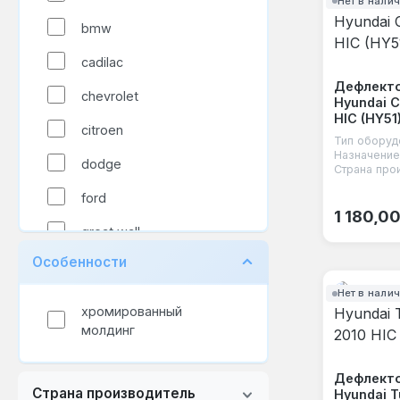
Нет в нали
bmw
cadilac
Дефлекто
chevrolet
Hyundai C
HIC (HY51
citroen
Тип оборуд
Назначение
dodge
Страна про
ford
Обычная
1 180,0
great wall
Особенности
honda
Нет в нали
hyundai
хромированный
молдинг
infiniti
jeep
Дефлекто
Страна производитель
Hyundai 