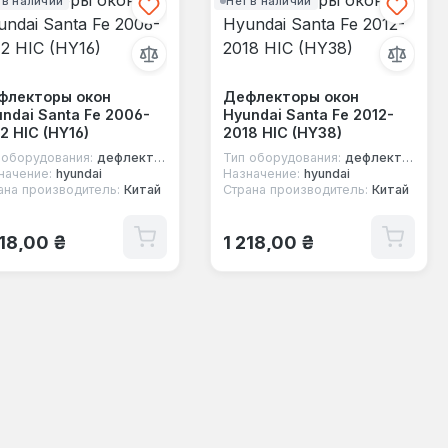
 в наличии
Нет в наличии
флекторы окон
Дефлекторы окон
ndai Santa Fe 2006-
Hyundai Santa Fe 2012-
2 HIC (HY16)
2018 HIC (HY38)
 оборудования:
дефлекторы окон
Тип оборудования:
дефлекторы окон
начение:
hyundai
Назначение:
hyundai
ана производитель:
Китай
Страна производитель:
Китай
ычная цена:
Обычная цена:
218,00 ₴
1 218,00 ₴