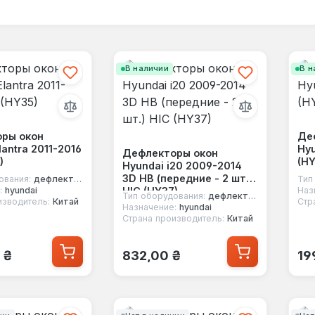
В наличии
В н
ры окон
Де
lantra 2011-2016
Hyu
Дефлекторы окон
)
(HY
Hyundai i20 2009-2014
3D HB (передние - 2 шт.)
ования:
дефлекторы окон
Тип
HIC (HY37)
:
hyundai
Наз
Тип оборудования:
дефлекторы окон
изводитель:
Китай
Стр
Назначение:
hyundai
Страна производитель:
Китай
 цена:
Обычная цена:
Об
 ₴
832,00 ₴
19