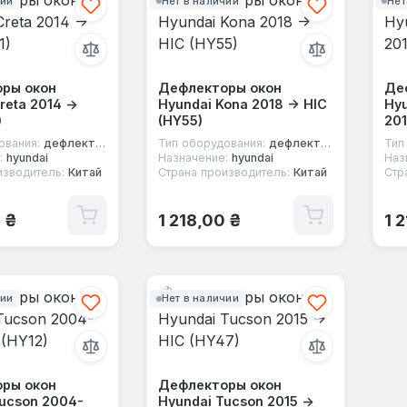
чии
Нет в наличии
Нет
ры окон
Дефлекторы окон
Де
reta 2014 ->
Hyundai Kona 2018 -> HIC
Hyu
)
(HY55)
201
ования:
дефлекторы окон
Тип оборудования:
дефлекторы окон
Тип
:
hyundai
Назначение:
hyundai
Наз
изводитель:
Китай
Страна производитель:
Китай
Стр
 цена:
Обычная цена:
Об
0 ₴
1 218,00 ₴
1 
чии
Нет в наличии
ры окон
Дефлекторы окон
Tucson 2004-
Hyundai Tucson 2015 ->