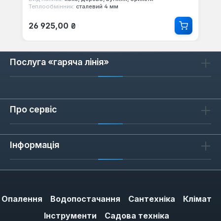
Теплообмінник:
сталевий 4 мм
Звичайна ціна:
26 925,00 ₴
Послуга «гаряча лінія»
Про сервіс
Інформація
Опалення
Водопостачання
Сантехніка
Клімат
Інструменти
Садова техніка