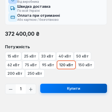
Від виробника
Швидка доставка
По всій Україні
Оплата при отриманні
Або карткою / безготівково
Звичайна ціна:
372 400,00 ₴
Виберіть
Потужність
15 кВт
25 кВт
33 кВт
40 кВт
50 кВт
62 кВт
75 кВт
95 кВт
120 кВт
150 кВт
200 кВт
250 кВт
Кількість товару: Введіть потрібну кі
Купити