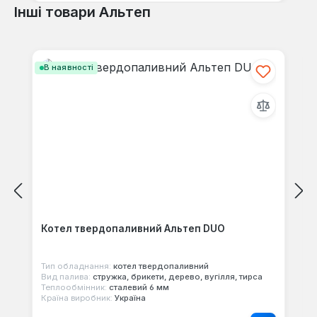
Інші товари Альтеп
Пропустити галерею продуктів
В наявності
Котел твердопаливний Альтеп DUO
Тип обладнання:
котел твердопаливний
Вид палива:
стружка, брикети, дерево, вугілля, тирса
Теплообмінник:
сталевий 6 мм
Країна виробник:
Україна