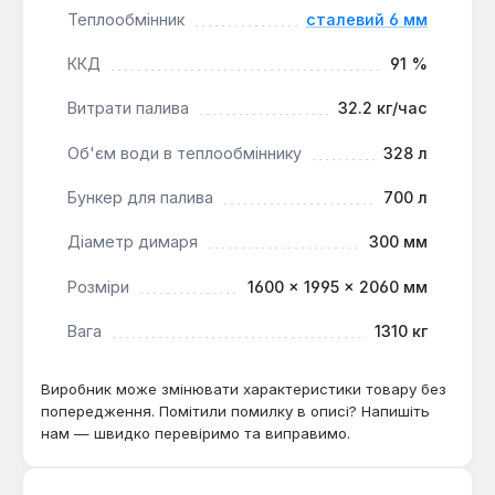
Теплообмінник
сталевий 6 мм
примусову, так і гравітаційну циркуляцію води,
з автоматичним перемиканням у разі
ККД
91 %
відключення електроенергії.
Чотириходовий теплообмінник:
Забезпечує
Витрати палива
32.2 кг/час
високу продуктивність та ефективний
теплообмін.
Об'єм води в теплообміннику
328 л
Бункер для палива
700 л
Цей пелетний котел є оптимальним рішенням для
великих об'єктів, де потрібна висока потужність
Діаметр димаря
300 мм
опалення (120 кВт) та автоматизація процесу. Він
Розміри
1600 × 1995 × 2060 мм
ідеально підходить для використання в
комерційних, адміністративних або промислових
Вага
1310 кг
будівлях, а також у великих житлових
комплексах, де доступні пелети як основний вид
Виробник може змінювати характеристики товару без
палива, що відповідає стандартам DIN plus.
попередження. Помітили помилку в описі? Напишіть
нам — швидко перевіримо та виправимо.