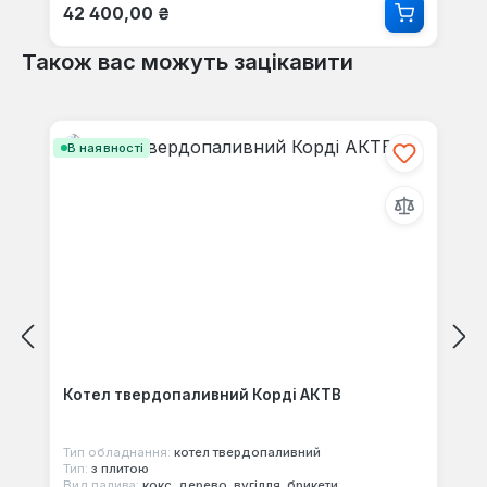
Звичайна ціна:
42 400,00 ₴
Також вас можуть зацікавити
Пропустити галерею продуктів
В наявності
Котел твердопаливний Корді АКТВ
Тип обладнання:
котел твердопаливний
Тип:
з плитою
Вид палива:
кокс, дерево, вугілля, брикети