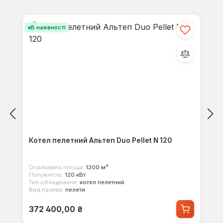
своїми знаннями з іншими.
Пропустити галерею продуктів
В наявності
Котел пелетний Альтеп Duo Pellet N 120
Опалювана площа:
1200 м²
Потужність:
120 кВт
Тип обладнання:
котел пелетний
Вид палива:
пелети
Звичайна ціна:
372 400,00 ₴