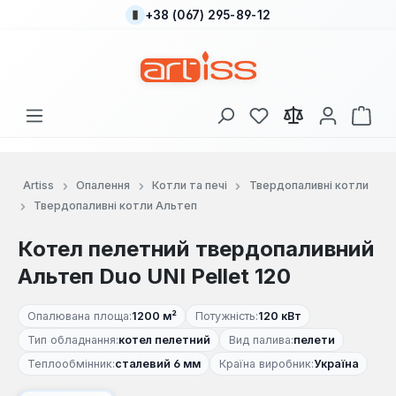
+38 (067) 295-89-12
Перейти до основного вмісту
У вас є 0 у списку
Кош
Artiss
Опалення
Котли та печі
Твердопаливні котли
Твердопаливні котли Альтеп
Котел пелетний твердопаливний
Альтеп Duo UNI Pellet 120
Опалювана площа:
1200 м²
Потужність:
120 кВт
Тип обладнання:
котел пелетний
Вид палива:
пелети
Теплообмінник:
сталевий 6 мм
Країна виробник:
Україна