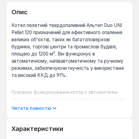
Опис
Котел пелетний твердопаливний Альтеп Duo UNI
Pellet 120 призначений для ефективного опалення
великих об'єктів, таких як багатоповерхові
будинки, торгові центри та промислові будівлі,
площею до 1200 м². Він функціонує в
автоматичному, напівавтоматичному та ручному
режимах, забезпечуючи гнучкість у використанні
та високий ККД до 91%.
Основою функціонування котла є автоматична
подача палива за допомогою шнекового механізму
з паливного бункера, що приводиться в рух
Читати повністю
редукторним двигуном. Процес горіння
контролюється електронним температурним
контролером та автоматичною пелетною
Характеристики
горілкою з автопідпалом. Теплообмінник