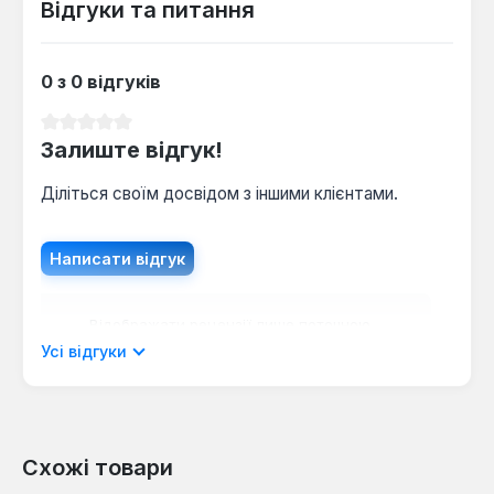
Відгуки та питання
0 з 0 відгуків
Середня оцінка 0 з 5 зірок
Залиште відгук!
Діліться своїм досвідом з іншими клієнтами.
Написати відгук
Відображати рецензії лише поточною
мовою.
Усі відгуки
Схожі товари
Відгуків не знайдено. Поділіться