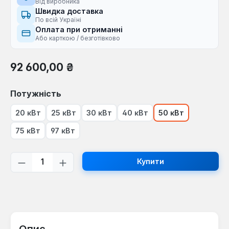
Від виробника
Швидка доставка
По всій Україні
Оплата при отриманні
Або карткою / безготівково
Звичайна ціна:
92 600,00 ₴
Виберіть
Потужність
20 кВт
25 кВт
30 кВт
40 кВт
50 кВт
75 кВт
97 кВт
Кількість товару: Введіть потрібну кі
Купити