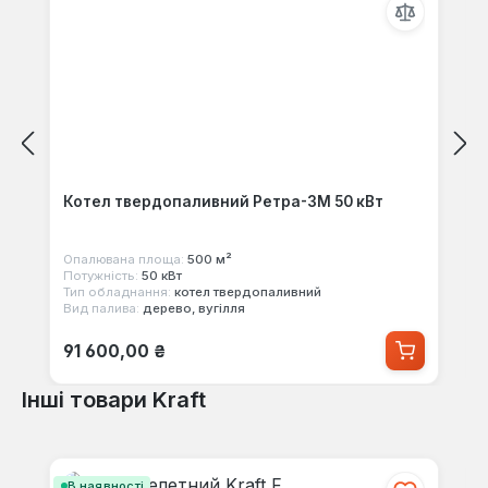
Котел твердопаливний Ретра-3М 50 кВт
Опалювана площа:
500 м²
Потужність:
50 кВт
Тип обладнання:
котел твердопаливний
Вид палива:
дерево, вугілля
Звичайна ціна:
91 600,00 ₴
Інші товари Kraft
Пропустити галерею продуктів
В наявності