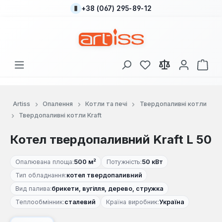
+38 (067) 295-89-12
Перейти до основного вмісту
У вас є 0 у списку
Кош
Artiss
Опалення
Котли та печі
Твердопаливні котли
Твердопаливні котли Kraft
Котел твердопаливний Kraft L 50
Опалювана площа:
500 м²
Потужність:
50 кВт
Тип обладнання:
котел твердопаливний
Вид палива:
брикети, вугілля, дерево, стружка
Теплообмінник:
сталевий
Країна виробник:
Україна