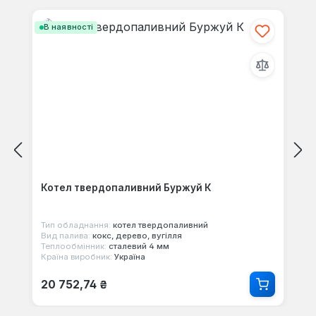
В наявності
Котел твердопаливний Буржуй К
Тип обладнання:
котел твердопаливний
Вид палива:
кокс, дерево, вугілля
Теплообмінник:
сталевий 4 мм
Країна виробник:
Україна
Звичайна ціна:
20 752,74 ₴