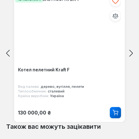
Котел пелетний Kraft F
Вид палива:
дерево, вугілля, пелети
Теплообмінник:
сталевий
Країна виробник:
Україна
Звичайна ціна:
130 000,00 ₴
Також вас можуть зацікавити
Пропустити галерею продуктів