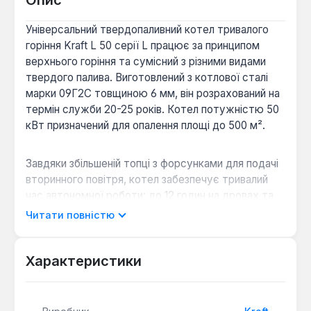
Опис
Універсальний твердопаливний котел тривалого
горіння Kraft L 50 серії L працює за принципом
верхнього горіння та сумісний з різними видами
твердого палива. Виготовлений з котлової сталі
марки 09Г2С товщиною 6 мм, він розрахований на
термін служби 20-25 років. Котел потужністю 50
кВт призначений для опалення площі до 500 м².
Завдяки збільшеній топці з форсунками для подачі
вторинного повітря, котел забезпечує тривалий
час автономної роботи: до 12 годин на дровах та
до 24 годин на вугіллі. Управління процесом горіння
Читати повністю
здійснюється за допомогою імпортної електроніки
(комп'ютерний блок управління та вентилятор
наддуву), що дозволяє знизити витрату палива та
Характеристики
підвищити ККД до 86%.