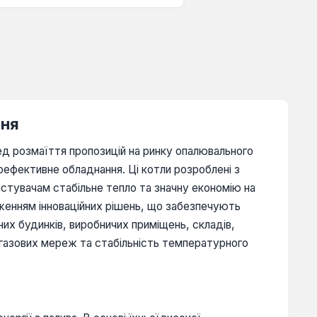
ння
д розмаїття пропозицій на ринку опалювального
оефективне обладнання. Ці котли розроблені з
истувачам стабільне тепло та значну економію на
дженням інноваційних рішень, що забезпечують
них будинків, виробничих приміщень, складів,
 газових мереж та стабільність температурного