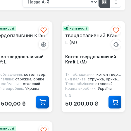
аявності
В наявності
тел твердопаливний
Котел твердопаливний
ft L
Kraft L (M)
 обладнання:
котел твердопаливний
Тип обладнання:
котел твердопаливний
 палива:
стружка, брикети, дерево, вугілля
Вид палива:
стружка, брикети, дерево, вугілля
лообмінник:
сталевий
Теплообмінник:
сталевий
їна виробник:
Україна
Країна виробник:
Україна
Від
ичайна ціна:
Звичайна ціна:
 500,00 ₴
50 200,00 ₴
аявності