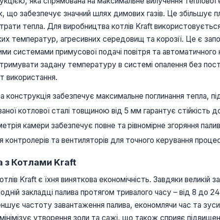
кцією, яка спрямована на максимальне вилучення теплової ене
, що забезпечує значний шлях димових газів. Це збільшує 
втрати тепла. Для виробництва котлів Kraft використовуєтьс
ких температур, агресивних середовищ та корозії. Це є зап
ними системами примусової подачі повітря та автоматичного
ідтримувати задану температуру в системі опалення без пост
т використання.
а конструкція забезпечує максимальне поглинання тепла, 
ної котлової сталі товщиною від 5 мм гарантує стійкість до
трія камери забезпечує повне та рівномірне згоряння палив
 контролерів та вентиляторів для точного керування процес
 з Котлами Kraft
лів Kraft є їхня виняткова економічність. Завдяки великій з
 одній закладці палива протягом тривалого часу – від 8 до 2
меншує частоту завантаження палива, економлячи час та зуси
, мінімізує утворення золи та сажі, що також сприяє підви