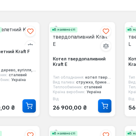
і
В наявності
В н
етний Kraft F
Котел твердопаливний
Ко
Kraft E
Kra
дерево, вугілля, пелети
ник:
сталевий
Тип обладнання:
котел твердопаливний
Тип
бник:
Україна
Вид палива:
стружка, брикети, дерево, вугілля
Вид
Теплообмінник:
сталевий
Теп
Країна виробник:
Україна
Кра
Від
Від
 ціна:
Звичайна ціна:
Зв
,00 ₴
26 900,00 ₴
56
і
В наявності
В н