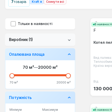
×
7
товарів
Kraft
Скинути всі
Тільки в наявності
В наявност
Виробник
(1)
Котел пел
Опалювана площа
Вид палива:
Теплообмін
Країна виро
70 м²
—
20000 м²
Від
Звичайна
70 м²
20000 м²
130 000
Потужність
Мінімум
Максимум
В наявност