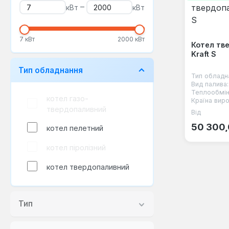
–
кВт
кВт
7 кВт
2000 кВт
Котел тв
Kraft S
Тип обладнання
Тип обладн
Вид палива:
Теплообмін
котел газо-
Країна виро
твердопаливний
Від
Звичайна
50 300,
котел пелетний
котел піролізний
котел твердопаливний
Тип