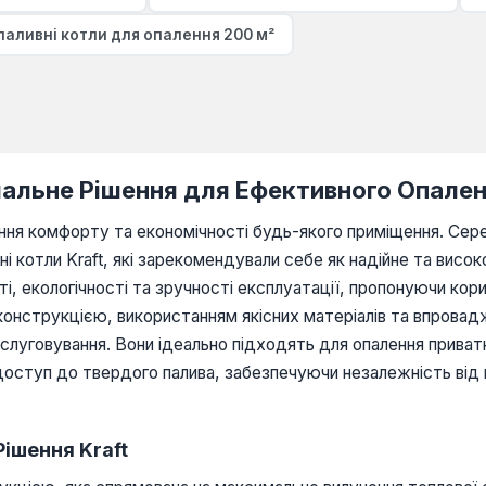
аливні котли для опалення 200 м²
мальне Рішення для Ефективного Опале
ння комфорту та економічності будь-якого приміщення. Сере
 котли Kraft, які зарекомендували себе як надійне та висок
, екологічності та зручності експлуатації, пропонуючи кор
 конструкцією, використанням якісних матеріалів та впрова
бслуговування. Вони ідеально підходять для опалення приват
є доступ до твердого палива, забезпечуючи незалежність від
Рішення Kraft