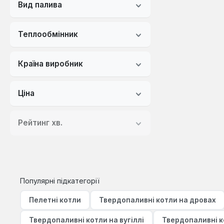
Вид палива
Теплообмінник
Країна виробник
Ціна
Рейтинг хв.
Популярні підкатегорії
Пелетні котли
Твердопаливні котли на дровах
Твердопаливні котли на вугіллі
Твердопаливні к