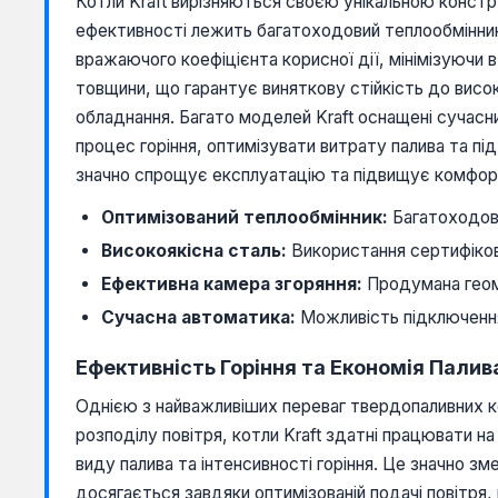
Котли Kraft вирізняються своєю унікальною констру
ефективності лежить багатоходовий теплообмінник
вражаючого коефіцієнта корисної дії, мінімізуючи 
товщини, що гарантує виняткову стійкість до висо
обладнання. Багато моделей Kraft оснащені сучас
процес горіння, оптимізувати витрату палива та п
значно спрощує експлуатацію та підвищує комфор
Оптимізований теплообмінник:
Багатоходов
Високоякісна сталь:
Використання сертифікова
Ефективна камера згоряння:
Продумана геоме
Сучасна автоматика:
Можливість підключення
Ефективність Горіння та Економія Палива
Однією з найважливіших переваг твердопаливних кот
розподілу повітря, котли Kraft здатні працювати на
виду палива та інтенсивності горіння. Це значно з
досягається завдяки оптимізованій подачі повітря