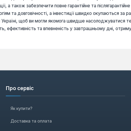
ї, а також забезпечити повне гарантійне та післягарантійн
логіям та довговічності, а інвестиції швидко окупаються за р
й Україні, щоб ви могли якомога швидше насолоджуватися т
ість, ефективність та впевненість у завтрашньому дні, отри
Про сервіс
Як купити?
Доставка та оплата