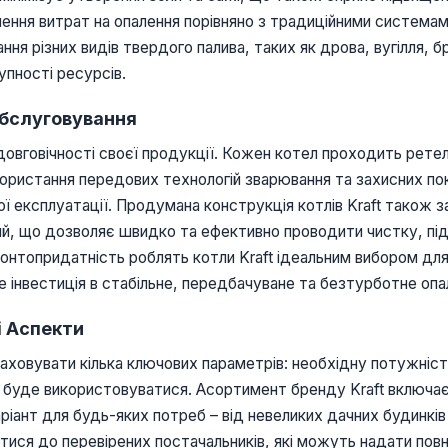
чення витрат на опалення порівняно з традиційними системам
ня різних видів твердого палива, таких як дрова, вугілля, б
упності ресурсів.
Обслуговування
 довговічності своєї продукції. Кожен котел проходить ретел
икористання передових технологій зварювання та захисних п
ної експлуатації. Продумана конструкція котлів Kraft також 
й, що дозволяє швидко та ефективно проводити чистку, пі
онтопридатність роблять котли Kraft ідеальним вибором для т
 це інвестиція в стабільне, передбачуване та безтурботне опа
і Аспекти
раховувати кілька ключових параметрів: необхідну потужніст
о буде використовуватися. Асортимент бренду Kraft включає
аріант для будь-яких потреб – від невеликих дачних будинкі
ися до перевірених постачальників, які можуть надати повн