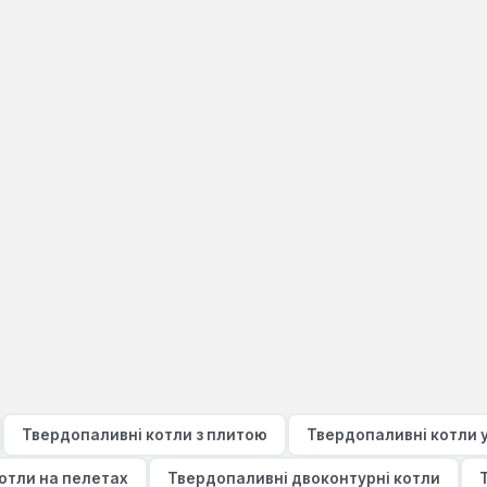
Твердопаливні котли з плитою
Твердопаливні котли 
отли на пелетах
Твердопаливні двоконтурні котли