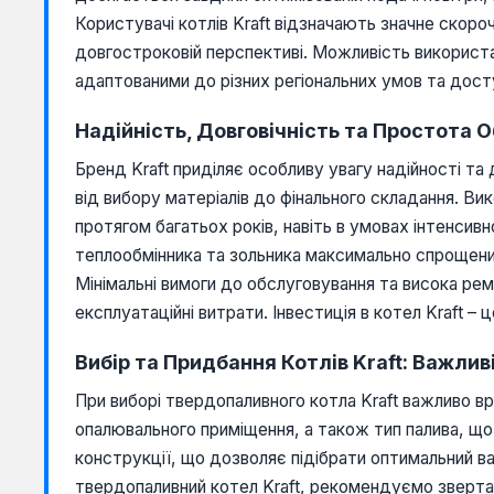
Користувачі котлів Kraft відзначають значне скоро
довгостроковій перспективі. Можливість використан
адаптованими до різних регіональних умов та дост
Надійність, Довговічність та Простота 
Бренд Kraft приділяє особливу увагу надійності та
від вибору матеріалів до фінального складання. В
протягом багатьох років, навіть в умовах інтенсив
теплообмінника та зольника максимально спрощени
Мінімальні вимоги до обслуговування та висока рем
експлуатаційні витрати. Інвестиція в котел Kraft –
Вибір та Придбання Котлів Kraft: Важлив
При виборі твердопаливного котла Kraft важливо в
опалювального приміщення, а також тип палива, щ
конструкції, що дозволяє підібрати оптимальний в
твердопаливний котел Kraft, рекомендуємо звертат