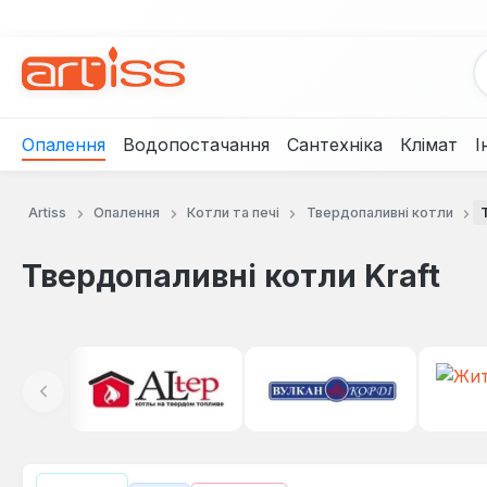
рейти до основного вмісту
Перейти до пошуку
Перейти до основної навігації
Опалення
Водопостачання
Сантехніка
Клімат
І
Artiss
Опалення
Котли та печі
Твердопаливні котли
Твердопаливні котли Kraft