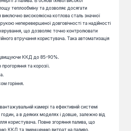
ргії з палива. В основі їхньої високої
площу теплообміну та дозволяє досягати
я виключно високоякісна котлова сталь значної
орукою неперевершеної довговічності та надійності
 керування, що дозволяє точно контролювати
ійного втручання користувача. Така автоматизація
підвищуючи ККД до 85-90%.
 прогоряння та корозії.
а.
ом горіння.
авантажувальній камері та ефективній системі
4 годин, а в деяких моделях і довше, залежно від
лля користувача. Повне згоряння палива, що
щенню ККД та зменшенню витрат на паливо.