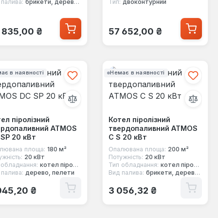
 палива:
брикети, дерево, вугілля, природний газ
Тип:
двоконтурний
ичайна ціна:
Звичайна ціна:
 835,00 ₴
57 652,00 ₴
ає в наявності
Немає в наявності
ел піролізний
Котел піролізний
ердопаливний ATMOS
твердопаливний ATMOS
SP 20 кВт
С S 20 кВт
лювана площа:
180 м²
Опалювана площа:
200 м²
ужність:
20 кВт
Потужність:
20 кВт
 обладнання:
котел піролізний
Тип обладнання:
котел піролізний
 палива:
дерево, пелети
Вид палива:
брикети, дерево, вугілля
ичайна ціна:
Звичайна ціна:
045,20 ₴
3 056,32 ₴