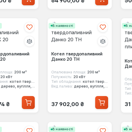
00 ₴
64 900,00 ₴
50
і
В наявності
В н
ердопаливний
Котел твердопаливний
 20
Данко 20 ТН
Ко
Дан
площа:
200 м²
Опалювана площа:
200 м²
20 кВт
Потужність:
20 кВт
Опа
ання:
котел твердопаливний
Тип обладнання:
котел твердопаливний
Пот
дерево, вугілля, кокс
Вид палива:
дерево, вугілля, кокс
Тип
Тип:
 ціна:
Звичайна ціна:
Зв
74 ₴
37 902,00 ₴
31
і
В наявності
В н