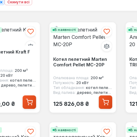
×
Скинути всі
і
В наявності
В н
етний Kraft F
Котел пелетний Marten
Ко
Comfort Pellet MC-20P
TRI
площа:
200 м²
20 кВт
Опалювана площа:
200 м²
Опа
ання:
котел пелетний
Потужність:
20 кВт
Пот
дерево, пелети, вугілля
Тип обладнання:
котел пелетний
Тип
Вид палива:
дерево, пелети, вугілля
Вид
 ціна:
Звичайна ціна:
Зв
,00 ₴
125 826,08 ₴
12
і
В наявності
В н