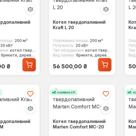
ердопаливний
Котел твердопаливний
Ко
Kraft L 20
Kra
площа:
200 м²
Опалювана площа:
200 м²
Опа
20 кВт
Потужність:
20 кВт
Пот
ання:
котел твердопаливний
Тип обладнання:
котел твердопаливний
Тип
брикети, дерево, вугілля, стружка
Вид палива:
брикети, дерево, вугілля, стружка
Вид
 ціна:
Звичайна ціна:
Зв
00 ₴
56 500,00 ₴
50
і
В наявності
В н
ердопаливний
Котел твердопаливний
Ко
0M
Marten Comfort MC-20
Mar