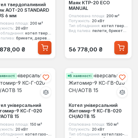
Маяк КТР-20 ECO
тел твердопаливний
MANUAL
як АОТ-20 STANDARD
US 6 мм
Опалювана площа:
200 м²
Потужність:
20 кВт
лювана площа:
200 м²
Тип обладнання:
котел твердопаливний
ужність:
20 кВт
Вид палива:
пелети, брикети, дерево, вугілля
 обладнання:
котел твердопаливний
 палива:
брикети, дерево, вугілля, кокс
ичайна ціна:
Звичайна ціна:
 878,00 ₴
56 778,00 ₴
аявності
В наявності
ел універсальний
Котел універсальний
томир-9 КС-Г-020
Житомир-9 КС-ГВ-020
/АОТВ 15
СН/АОТВ 15
лювана площа:
150 м²
Опалювана площа:
150 м²
ужність:
20 кВт
Потужність:
20 кВт
 обладнання:
котел газо-твердопаливний
Тип обладнання:
котел газо-твердопаливний