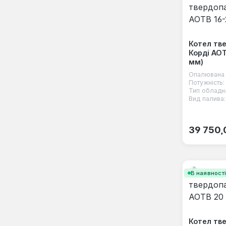
Котел тв
Корді АОТ
мм)
Опалювана 
Потужність:
Тип обладн
Вид палива:
Звичайна
39 750,
В наявност
Котел тв