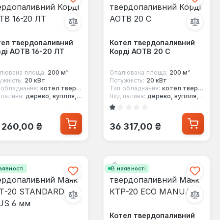
тел твердопаливний
Котел твердопаливний
ді АОТВ 16-20 ЛТ
Корді АОТВ 20 C
лювана площа:
200 м²
Опалювана площа:
200 м²
ужність:
20 кВт
Потужність:
20 кВт
 обладнання:
котел твердопаливний
Тип обладнання:
котел твердопаливний
 палива:
дерево, вугілля, кокс
Вид палива:
дерево, вугілля, кокс
Середня оцінка 1 з 5 зірок
ичайна ціна:
Звичайна ціна:
 260,00 ₴
36 317,00 ₴
аявності
В наявності
Котел твердопаливний