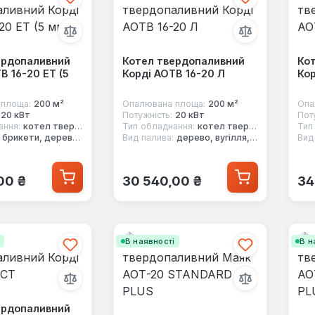
ердопаливний
Котел твердопаливний
Ко
В 16-20 ЕТ (5
Корді АОТВ 16-20 Л
Кор
площа:
200 м²
Опалювана площа:
200 м²
Опа
20 кВт
Потужність:
20 кВт
Пот
ання:
котел твердопаливний
Тип обладнання:
котел твердопаливний
Тип
брикети, дерево, вугілля, кокс
Вид палива:
дерево, вугілля, кокс
Вид
 ціна:
Звичайна ціна:
Зв
00 ₴
30 540,00 ₴
34
і
В наявності
В н
ердопаливний