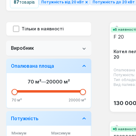
×
87
товарів
Потужність від 20 кВт
Потужність до 20 кВт
Тільки в наявності
В наявност
Виробник
Котел пел
20
Опалювана площа
Опалювана 
Потужність:
Тип обладн
70 м²
—
20000 м²
Вид палива:
Звичайна
70 м²
20000 м²
130 000
Потужність
В наявност
Мінімум
Максимум