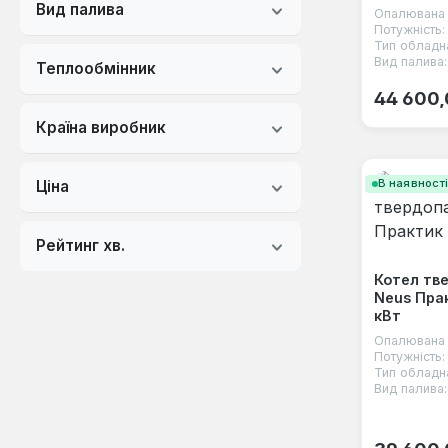
Вид палива
Опалювана 
Потужність:
Тип обладн
Вид палива:
Теплообмінник
Звичайна
44 600,
Країна виробник
В наявност
Ціна
Рейтинг хв.
Котел тв
Neus Пра
кВт
Опалювана 
Потужність:
Тип обладн
Вид палива:
Звичайна