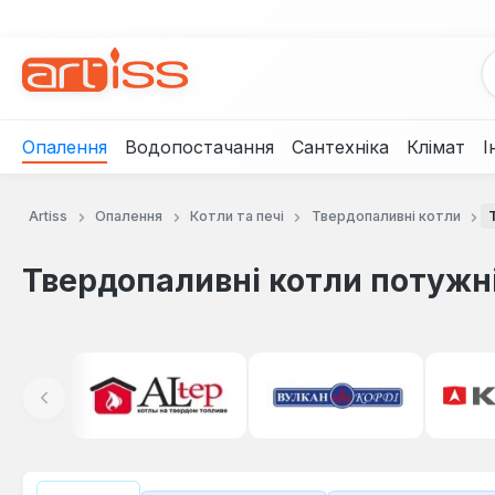
рейти до основного вмісту
Перейти до пошуку
Перейти до основної навігації
Опалення
Водопостачання
Сантехніка
Клімат
І
Artiss
Опалення
Котли та печі
Твердопаливні котли
Твердопаливні котли потужн