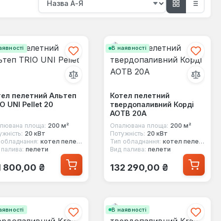
аявності
В наявності
тел пелетний Альтеп
Котел пелетний
O UNI Pellet 20
твердопаливний Корді
АОТВ 20А
лювана площа:
200 м²
Опалювана площа:
200 м²
ужність:
20 кВт
Потужність:
20 кВт
 обладнання:
котел пелетний
Тип обладнання:
котел пелетний
 палива:
пелети
Вид палива:
пелети
ичайна ціна:
Звичайна ціна:
1 800,00 ₴
132 290,00 ₴
аявності
В наявності