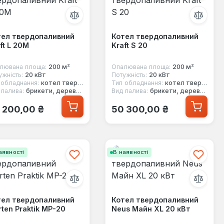
тел твердопаливний
Котел твердопаливний
ft L 20M
Kraft S 20
лювана площа:
200 м²
Опалювана площа:
200 м²
ужність:
20 кВт
Потужність:
20 кВт
 обладнання:
котел твердопаливний
Тип обладнання:
котел твердопаливний
 палива:
брикети, дерево, вугілля, стружка
Вид палива:
брикети, дерево, вугілля, стружка
ичайна ціна:
Звичайна ціна:
 200,00 ₴
50 300,00 ₴
аявності
В наявності
тел твердопаливний
Котел твердопаливний
ten Praktik MP-20
Neus Майн XL 20 кВт