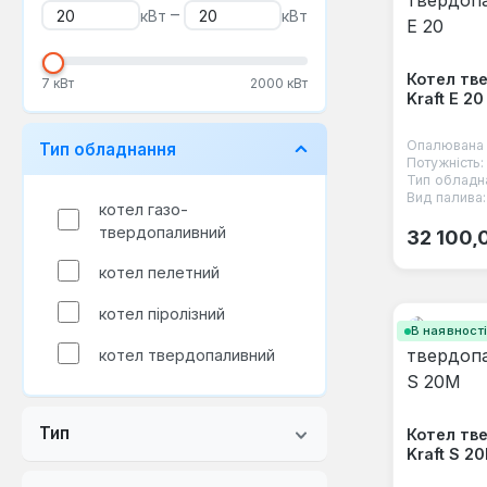
–
кВт
кВт
Котел тв
7 кВт
2000 кВт
Kraft E 20
Опалювана 
Тип обладнання
Потужність:
Тип обладн
Вид палива:
котел газо-
Звичайна
твердопаливний
32 100,
котел пелетний
котел піролізний
В наявност
котел твердопаливний
Тип
Котел тв
Kraft S 2