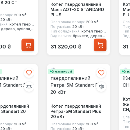
ТВ 20 CT
Котел твердопаливний
Ко
Маяк АОТ-20 STANDARD
Ма
PLUS
PL
площа:
200 м²
20 кВт
Опалювана площа:
200 м²
Опа
ання:
котел твердопаливний
Потужність:
20 кВт
Пот
дерево, вугілля, кокс
Тип обладнання:
котел твердопаливний
Тип
Вид палива:
брикети, дерево, вугілля, кокс
Вид
 ціна:
Звичайна ціна:
Зв
00 ₴
31 320,00 ₴
31
і
В наявності
В н
Кот
Жи
ердопаливний
Котел твердопаливний
СН
Standart 20
Ретра-5М Standart Plus
20 кВт
Опа
Пот
площа:
200 м²
Опалювана площа:
200 м²
Тип
20 кВт
Потужність:
20 кВт