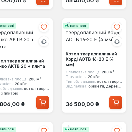
 000,00 ₴
55 400,00 ₴
аявності
В наявності
Котел твердопаливний
Корді АОТВ 16-20 Е (4
тел твердопаливний
мм)
ко АКТВ 20 + плита
Опалювана площа:
200 м²
Потужність:
20 кВт
лювана площа:
200 м²
Тип обладнання:
котел твердопаливний
ужність:
20 кВт
Вид палива:
брикети, дерево, вугілля, кокс
 обладнання:
котел твердопаливний
з плитою
ичайна ціна:
Звичайна ціна:
 806,00 ₴
36 500,00 ₴
аявності
В наявності