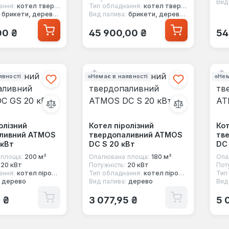
Вид
ання:
котел твердопаливний
Тип обладнання:
котел твердопаливний
брикети, дерево, вугілля, кокс, торф, стружка, тирса
Вид палива:
брикети, дерево, вугілля, кокс, торф, стружка, тирса
 ціна:
Звичайна ціна:
Зв
00 ₴
45 900,00 ₴
54
явності
Немає в наявності
Нем
олізний
Котел піролізний
Кот
ливний ATMOS
твердопаливний ATMOS
тв
 кВт
DC S 20 кВт
DC 
площа:
200 м²
Опалювана площа:
180 м²
Опа
20 кВт
Потужність:
20 кВт
Пот
ання:
котел піролізний
Тип обладнання:
котел піролізний
Тип
дерево
Вид палива:
дерево
Вид
 ціна:
Звичайна ціна:
Зв
1 ₴
3 077,95 ₴
5 