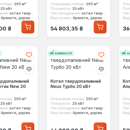
площа:
200 м²
Опалювана площа:
200 м²
Опа
20 кВт
Потужність:
20 кВт
Пот
ання:
котел твердопаливний
Тип обладнання:
котел твердопаливний
Тип
брикети, дерево, вугілля, стружка
Вид палива:
брикети, дерево, вугілля
Вид
 ціна:
Звичайна ціна:
Зв
00 ₴
54 803,35 ₴
36
і
В наявності
В н
ердопаливний
Котел твердопаливний
Ко
ктик New 20
Neus Турбо 20 кВт
Аль
площа:
200 м²
Опалювана площа:
200 м²
Опа
20 кВт
Потужність:
20 кВт
Пот
ання:
котел твердопаливний
Тип обладнання:
котел твердопаливний
Тип
брикети, дерево, вугілля, торф
Вид палива:
брикети, дерево, вугілля, торф
Вид
 ціна:
Звичайна ціна:
Зв