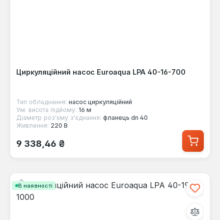
Циркуляційний насос Euroaqua LPA 40-16-700
Тип обладнання:
насос циркуляційний
Ум. висота підйому:
16 м
Діаметр роз'єму з'єднання:
фланець dn 40
Живлення:
220 В
Звичайна ціна:
9 338,46 ₴
В наявності