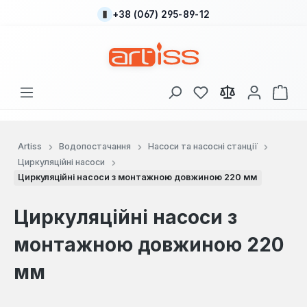
+38 (067) 295-89-12
Перейти до основного вмісту
У вас є 0 у списку
Кош
Artiss
Водопостачання
Насоси та насосні станції
Циркуляційні насоси
Циркуляційні насоси з монтажною довжиною 220 мм
Циркуляційні насоси з
монтажною довжиною 220
мм