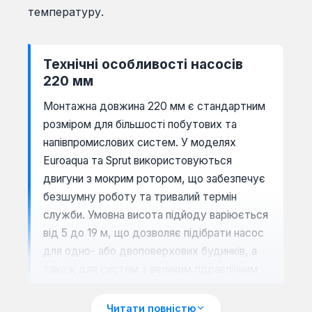
температуру.
Технічні особливості насосів
220 мм
Монтажна довжина 220 мм є стандартним
розміром для більшості побутових та
напівпромислових систем. У моделях
Euroaqua та Sprut використовуються
двигуни з мокрим ротором, що забезпечує
безшумну роботу та тривалий термін
служби. Умовна висота підйоду варіюється
від 5 до 19 м, що дозволяє підібрати насос
для одно- або двоповерхових будинків, а
також для систем з великим гідравлічним
опором.
Читати повністю