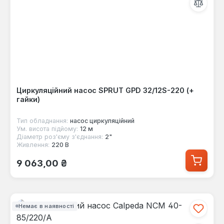
Циркуляційний насос SPRUT GPD 32/12S-220 (+
гайки)
Тип обладнання:
насос циркуляційний
Ум. висота підйому:
12 м
Діаметр роз'єму з'єднання:
2"
Живлення:
220 В
Звичайна ціна:
9 063,00 ₴
Немає в наявності