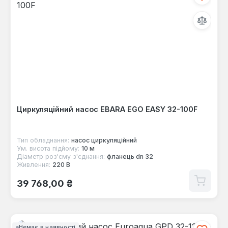
Циркуляційний насос EBARA EGO EASY 32-100F
Тип обладнання:
насос циркуляційний
Ум. висота підйому:
10 м
Діаметр роз'єму з'єднання:
фланець dn 32
Живлення:
220 В
Звичайна ціна:
39 768,00 ₴
Немає в наявності