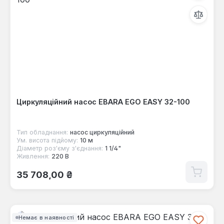
Циркуляційний насос EBARA EGO EASY 32-100
Тип обладнання:
насос циркуляційний
Ум. висота підйому:
10 м
Діаметр роз'єму з'єднання:
1 1/4"
Живлення:
220 В
Звичайна ціна:
35 708,00 ₴
Немає в наявності