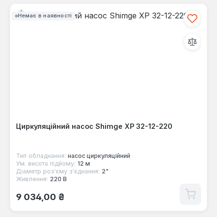
Немає в наявності
Циркуляційний насос Shimge XP 32-12-220
Тип обладнання:
насос циркуляційний
Ум. висота підйому:
12 м
Діаметр роз'єму з'єднання:
2"
Живлення:
220 В
Звичайна ціна:
9 034,00 ₴