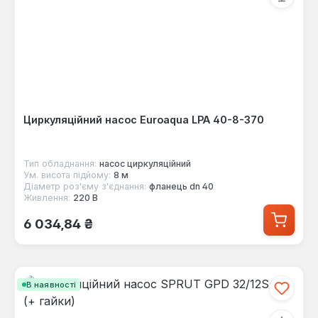
Циркуляційний насос Euroaqua LPA 40-8-370
Тип обладнання:
насос циркуляційний
Ум. висота підйому:
8 м
Діаметр роз'єму з'єднання:
фланець dn 40
Живлення:
220 В
Звичайна ціна:
6 034,84 ₴
В наявності