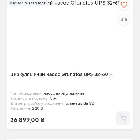
Немає в наявності
Циркуляційний насос Grundfos UPS 32-60 F1
Тип обладнання:
насос циркуляційний
Ум. висота підйому:
5 м
Діаметр роз'єму з'єднання:
фланець dn 32
Живлення:
220 В
Звичайна ціна:
26 899,00 ₴