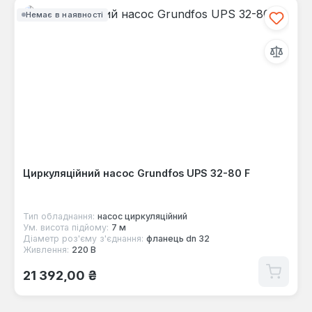
Немає в наявності
Циркуляційний насос Grundfos UPS 32-80 F
Тип обладнання:
насос циркуляційний
Ум. висота підйому:
7 м
Діаметр роз'єму з'єднання:
фланець dn 32
Живлення:
220 В
Звичайна ціна:
21 392,00 ₴