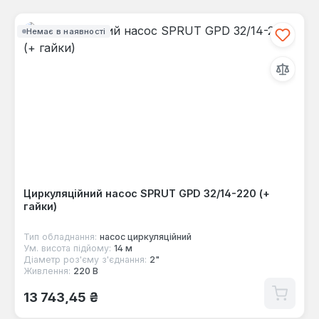
Немає в наявності
Циркуляційний насос SPRUT GPD 32/14-220 (+
гайки)
Тип обладнання:
насос циркуляційний
Ум. висота підйому:
14 м
Діаметр роз'єму з'єднання:
2"
Живлення:
220 В
Звичайна ціна:
13 743,45 ₴