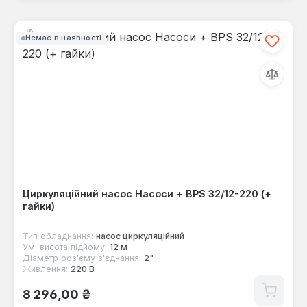
Немає в наявності
Циркуляційний насос Насоси + BPS 32/12-220 (+
гайки)
Тип обладнання:
насос циркуляційний
Ум. висота підйому:
12 м
Діаметр роз'єму з'єднання:
2"
Живлення:
220 В
Звичайна ціна:
8 296,00 ₴