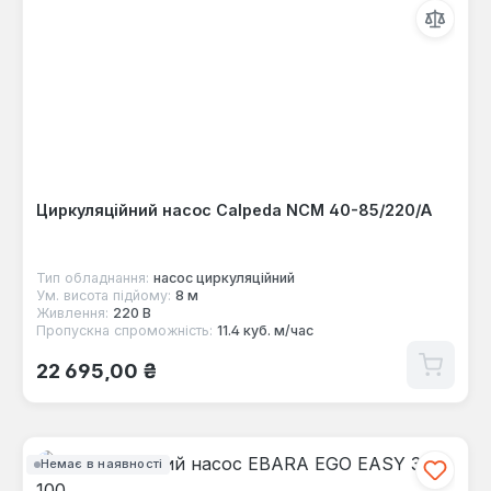
Циркуляційний насос Calpeda NCM 40-85/220/A
Тип обладнання:
насос циркуляційний
Ум. висота підйому:
8 м
Живлення:
220 В
Пропускна спроможність:
11.4 куб. м/час
Звичайна ціна:
22 695,00 ₴
Немає в наявності