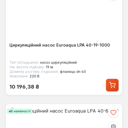
Циркуляційний насос Euroaqua LPA 40-19-1000
Тип обладнання:
насос циркуляційний
Ум. висота підйому:
19 м
Діаметр роз'єму з'єднання:
фланець dn 40
Живлення:
220 В
Звичайна ціна:
10 196,38 ₴
В наявності