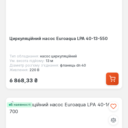
Циркуляційний насос Euroaqua LPA 40-13-550
Тип обладнання:
насос циркуляційний
Ум. висота підйому:
13 м
Діаметр роз'єму з'єднання:
фланець dn 40
Живлення:
220 В
Звичайна ціна:
6 868,33 ₴
В наявності