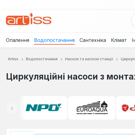
рейти до основного вмісту
Перейти до пошуку
Перейти до основної навігації
Опалення
Водопостачання
Сантехніка
Клімат
І
Artiss
Водопостачання
Насоси та насосні станції
Циркуля
Циркуляційні насоси з монт