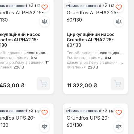
ає в наявності
Немає в наявності
куляційний насос
Циркуляційний насос
ndfos ALPHA2 15-
Grundfos ALPHA2 25-
130
60/130
 обладнання:
насос циркуляційний
Тип обладнання:
насос циркуляційний
 висота підйому:
6 м
Ум. висота підйому:
6 м
метр роз'єму з'єднання:
1"
Діаметр роз'єму з'єднання:
1 1/2"
лення:
220 В
Живлення:
220 В
ичайна ціна:
Звичайна ціна:
 453,00 ₴
11 322,00 ₴
ає в наявності
Немає в наявності