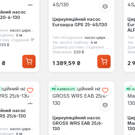
ійний насос
 20-6-130
Циркуляційний насос
Цир
Euroaqua GPS 25-4S/130
Eur
AL
ання:
насос циркуляційний
підйому:
6 м
Тип обладнання:
насос циркуляційний
Тип
'єму з'єднання:
1"
Ум. висота підйому:
4 м
Ум.
220 В
Діаметр роз'єму з'єднання:
1 1/2"
Діа
Живлення:
220 В
Жив
 ціна:
Звичайна ціна:
Зв
0 ₴
1 389,59 ₴
2 
і
В наявності
В н
ійний насос
S 25/6-130
Циркуляційний насос
Цир
GROSS WRS EAB 25/6-
Mar
130
130
ання:
насос циркуляційний
підйому:
6 м