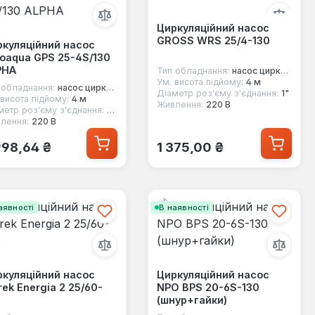
Циркуляційний насос
GROSS WRS 25/4-130
куляційний насос
oaqua GPS 25-4S/130
PHA
Тип обладнання:
насос циркуляційний
Ум. висота підйому:
4 м
 обладнання:
насос циркуляційний
Діаметр роз'єму з'єднання:
1"
 висота підйому:
4 м
Живлення:
220 В
метр роз'єму з'єднання:
1 1/2"
лення:
220 В
ичайна ціна:
Звичайна ціна:
998,64 ₴
1 375,00 ₴
аявності
В наявності
куляційний насос
Циркуляційний насос
ek Energia 2 25/60-
NPO BPS 20-6S-130
(шнур+гайки)