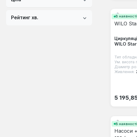
В наявност
Рейтинг хв.
Циркуляц
WILO Star
Тип обладн
Ум. висота 
Діаметр роз
Живлення:
Звичайна
5 195,8
В наявност