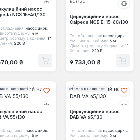
куляційний насос
peda NC3 15-40/130
Циркуляційний насос
Calpeda NCE EI 15-60/130
 обладнання:
насос циркуляційний
 висота підйому:
4 м
Тип обладнання:
насос циркуляційний
метр роз'єму з'єднання:
1"
Ум. висота підйому:
6 м
лення:
220 В
Діаметр роз'єму з'єднання:
1"
Живлення:
220 В
ичайна ціна:
Звичайна ціна:
570,00 ₴
9 733,00 ₴
ає в наявності
Немає в наявності
куляційний насос
Циркуляційний насос
 VA 55/130
DAB VA 65/130
 обладнання:
насос циркуляційний
Тип обладнання:
насос циркуляційний
 висота підйому:
5 м
Ум. висота підйому:
6 м