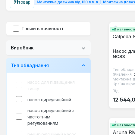
×
91
товар
Монтажна довжина від 130 мм
Монтажна довжи
Тільки в наявності
В наявност
Виробник
Насос дл
NCS3
Тип обладнання
Тип обладн
Живлення:
Монтажна д
насос для підвищення
Країна виро
тиску
Від
Звичайна
12 544,
насос циркуляційний
насос циркуляційний з
частотним
регулюванням
В наявност
рециркуляційний насос